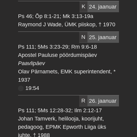
K
24. jaanuar
Ps 46; Õp 8:1-21; Mk 3:13-19a
Raymond J Wade, ÜMK piiskop, † 1970
N
25. jaanuar
Ps 111; 5Ms 3:23-29; Rm 9:6-18
Apostel Pauluse pöördumispäev
Paavlipäev
Olav Pärnamets, EMK superintendent, *
1937
19:54
R
26. jaanuar
Ps 111; 5Ms 12:28-32; Ilm 2:12-17
Johan Tamverk, helilooja, koorijuht,
pedagoog, EPMK Epworth Liiga üks
juhte, † 1988