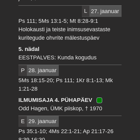
L
27. jaanuar
Ps 111; 5Ms 13:1-5; Mt 8:28-9:1
Holokausti ja teiste inimsusevastaste
kuritegude ohvrite mälestuspäev
5. nädal
EESTPALVES: Kunda kogudus
P
28. jaanuar
5Ms 18:15-20; Ps 111; 1Kr 8:1-13; Mk
1:21-28
ILMUMISAJA 4. PÜHAPÄEV
Odd Hagen, ÜMK piiskop, † 1970
E
29. jaanuar
Ps 35:1-10; 4Ms 22:1-21; Ap 21:17-26
8:39 16:30