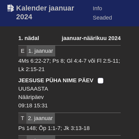
Kalender jaanuar
Info
2024
Seaded
1. nädal
jaanuar-näärikuu 2024
E
1. jaanuar
4Ms 6:22-27; Ps 8; Gl 4:4-7 või Fl 2:5-11;
Lk 2:15-21
JEESUSE PÜHA NIME PÄEV
UUSAASTA
Nääripäev
09:18 15:31
T
2. jaanuar
Ps 148; Õp 1:1-7; Jk 3:13-18