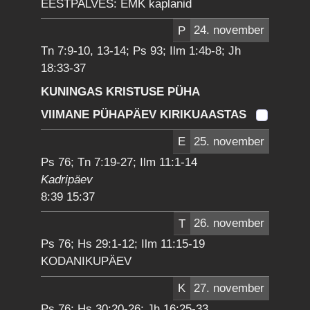
EESTPALVES: EMK kaplanid
P
24. november
Tn 7:9-10, 13-14; Ps 93; Ilm 1:4b-8; Jh
18:33-37
KUNINGAS KRISTUSE PÜHA
VIIMANE PÜHAPÄEV KIRIKUAASTAS
E
25. november
Ps 76; Tn 7:19-27; Ilm 11:1-14
Kadripäev
8:39 15:37
T
26. november
Ps 76; Hs 29:1-12; Ilm 11:15-19
KODANIKUPÄEV
K
27. november
Ps 76; Hs 30:20-26; Jh 16:25-33