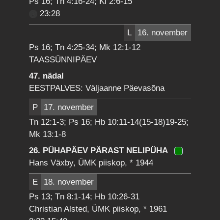
Ps 16; Tn 4:16-24; Kl 2:6-15
23:28
L
16. november
Ps 16; Tn 4:25-34; Mk 12:1-12
TAASSÜNNIPÄEV
47. nädal
EESTPALVES: Väljaanne Päevasõna
P
17. november
Tn 12:1-3; Ps 16; Hb 10:11-14(15-18)19-25;
Mk 13:1-8
26. PÜHAPÄEV PÄRAST NELIPÜHA
Hans Växby, ÜMK piiskop, * 1944
E
18. november
Ps 13; Tn 8:1-14; Hb 10:26-31
Christian Alsted, ÜMK piiskop, * 1961