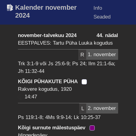
Kalender november
Info
2024
Seaded
november-talvekuu 2024
44. nädal
EESTPALVES: Tartu Püha Luuka kogudus
R
1. november
Trk 3:1-9 või Js 25:6-9; Ps 24; Ilm 21:1-6a;
Jh 11:32-44
KÕIGI PÜHAKUTE PÜHA
Rakvere kogudus, 1920
14:47
L
2. november
Ps 119:1-8; 4Ms 9:9-14; Lk 10:25-37
Kõigi surnute mälestuspäev
Hingedepäev