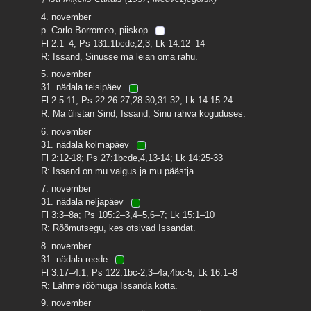
4. november
p. Carlo Borromeo, piiskop
Fl 2:1–4; Ps 131:1bcde,2,3; Lk 14:12–14
R: Issand, Sinusse ma leian oma rahu.
5. november
31. nädala teisipäev
Fl 2:5-11; Ps 22:26-27,28-30,31-32; Lk 14:15-24
R: Ma ülistan Sind, Issand, Sinu rahva koguduses.
6. november
31. nädala kolmapäev
Fl 2:12-18; Ps 27:1bcde,4,13-14; Lk 14:25-33
R: Issand on mu valgus ja mu päästja.
7. november
31. nädala neljapäev
Fl 3:3–8a; Ps 105:2–3,4–5,6–7; Lk 15:1–10
R: Rõõmutsegu, kes otsivad Issandat.
8. november
31. nädala reede
Fl 3:17–4:1; Ps 122:1bc-2,3–4a,4bc-5; Lk 16:1–8
R: Lähme rõõmuga Issanda kotta.
9. november