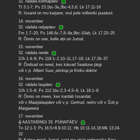
32. nädala kolmapäev
Tt 3:1-7; Ps 23:1bc-3a,3bc-4,5,6; Lk 17:11-19
R: Issand on mu karjane, mul pole millestki puudust.
14. november
32. nädala neljapäev
Fm 1:7–20; Ps 146:6c-7,8–9a,9bc-10ab; Lk 17:20–25
R: Õnnis on see, kelle abi on Jumal.
15. november
32. nädala reede
2Jh 1:4–9; Ps 119:1–2,10–11,17–18; Lk 17:26–37
R: Õndsad on need, kes käivad Seaduse järgi.
või v p. Albert Suur, piiskop ja Kiriku doktor
16. november
32. nädala laupäev
3Jh 1:5–8; Ps 112:1bc-2,3–4,5–6; Lk 18:1–8
R: Õnnis on mees, kes kardab Issandat.
või v Maarjalaupäev või v p. Gertrud, neitsi või v Šoti p.
Margareeta
17. november
╬ AASTARINGI 33. PÜHAPÄEV
Tn 12:1-3; Ps 16:5+8,9-10,11; Hb 10:11-14,18;Mk 13:24-
32
R: Kaitse mind, Jumal, sest ma otsin pelgupaika Sinu