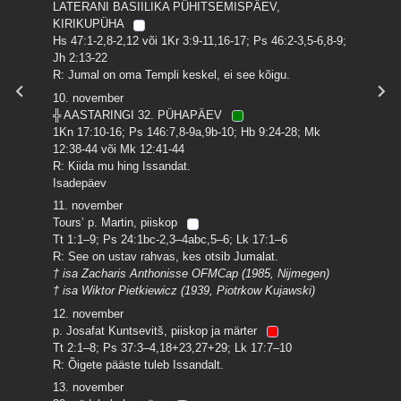
LATERANI BASIILIKA PÜHITSEMISPÄEV,
KIRIKUPÜHA
Hs 47:1-2,8-2,12 või 1Kr 3:9-11,16-17; Ps 46:2-3,5-6,8-9;
Jh 2:13-22
R: Jumal on oma Templi keskel, ei see kõigu.
10. november
╬ AASTARINGI 32. PÜHAPÄEV
1Kn 17:10-16; Ps 146:7,8-9a,9b-10; Hb 9:24-28; Mk
12:38-44 või Mk 12:41-44
R: Kiida mu hing Issandat.
Isadepäev
11. november
Tours’ p. Martin, piiskop
Tt 1:1–9; Ps 24:1bc-2,3–4abc,5–6; Lk 17:1–6
R: See on ustav rahvas, kes otsib Jumalat.
† isa Zacharis Anthonisse OFMCap (1985, Nijmegen)
† isa Wiktor Pietkiewicz (1939, Piotrkow Kujawski)
12. november
p. Josafat Kuntsevitš, piiskop ja märter
Tt 2:1–8; Ps 37:3–4,18+23,27+29; Lk 17:7–10
R: Õigete pääste tuleb Issandalt.
13. november