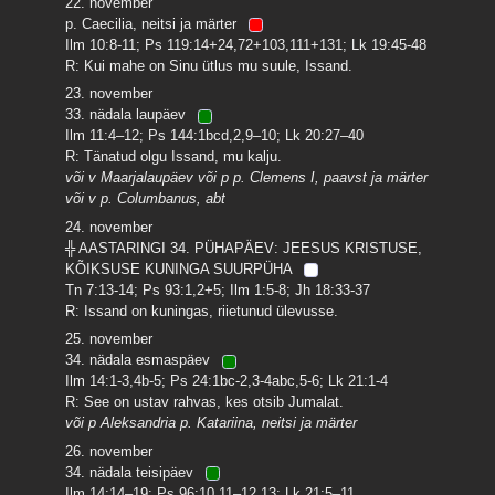
22. november
p. Caecilia, neitsi ja märter
Ilm 10:8-11; Ps 119:14+24,72+103,111+131; Lk 19:45-48
R: Kui mahe on Sinu ütlus mu suule, Issand.
23. november
33. nädala laupäev
Ilm 11:4–12; Ps 144:1bcd,2,9–10; Lk 20:27–40
R: Tänatud olgu Issand, mu kalju.
või v Maarjalaupäev või p p. Clemens I, paavst ja märter
või v p. Columbanus, abt
24. november
╬ AASTARINGI 34. PÜHAPÄEV: JEESUS KRISTUSE,
KÕIKSUSE KUNINGA SUURPÜHA
Tn 7:13-14; Ps 93:1,2+5; Ilm 1:5-8; Jh 18:33-37
R: Issand on kuningas, riietunud ülevusse.
25. november
34. nädala esmaspäev
Ilm 14:1-3,4b-5; Ps 24:1bc-2,3-4abc,5-6; Lk 21:1-4
R: See on ustav rahvas, kes otsib Jumalat.
või p Aleksandria p. Katariina, neitsi ja märter
26. november
34. nädala teisipäev
Ilm 14:14–19; Ps 96:10,11–12,13; Lk 21:5–11