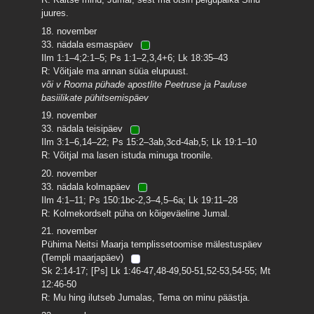
juures.
18. november
33. nädala esmaspäev
Ilm 1:1–4;2:1–5; Ps 1:1–2,3,4+6; Lk 18:35–43
R: Võitjale ma annan süüa elupuust.
või v Rooma pühade apostlite Peetruse ja Pauluse
basiilikate pühitsemispäev
19. november
33. nädala teisipäev
Ilm 3:1–6,14–22; Ps 15:2–3ab,3cd-4ab,5; Lk 19:1–10
R: Võitjal ma lasen istuda minuga troonile.
20. november
33. nädala kolmapäev
Ilm 4:1–11; Ps 150:1bc-2,3–4,5–6a; Lk 19:11–28
R: Kolmekordselt püha on kõigeväeline Jumal.
21. november
Pühima Neitsi Maarja templissetoomise mälestuspäev
(Templi maarjapäev)
Sk 2:14-17; [Ps] Lk 1:46-47,48-49,50-51,52-53,54-55; Mt
12:46-50
R: Mu hing ilutseb Jumalas, Tema on minu päästja.