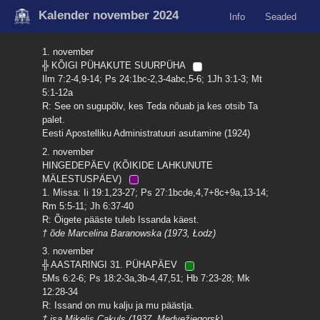
Kalender november 2024
Info
Seaded
1. november
╬ KÕIGI PÜHAKUTE SUURPÜHA
Ilm 7:2-4,9-14; Ps 24:1bc-2,3-4abc,5-6; 1Jh 3:1-3; Mt
5:1-12a
R: See on sugupõlv, kes Teda nõuab ja kes otsib Ta
palet.
Eesti Apostelliku Administratuuri asutamine (1924)
2. november
HINGEDEPÄEV (KÕIKIDE LAHKUNUTE
MÄLESTUSPÄEV)
1. Missa: Ii 19:1,23-27; Ps 27:1bcde,4,7+8c+9a,13-14;
Rm 5:5-11; Jh 6:37-40
R: Õigete pääste tuleb Issanda käest.
† õde Marcelina Baranowska (1973, Łodz)
3. november
╬ AASTARINGI 31. PÜHAPÄEV
5Ms 6:2-6; Ps 18:2-3a,3b-4,47,51; Hb 7:23-28; Mk
12:28-34
R: Issand on mu kalju ja mu päästja.
† isa Miķelis Cakuls (1937, Medvežjegorsk)