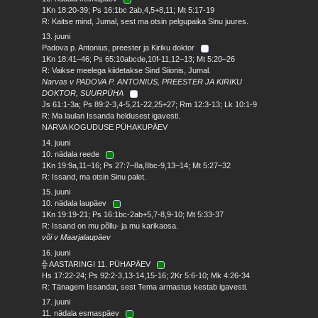
1Kn 18:20-39; Ps 16:1bc 2ab,4,5+8,11; Mt 5:17-19
R: Kaitse mind, Jumal, sest ma otsin pelgupaika Sinu juures.
13. juuni
Padova p. Antonius, preester ja Kiriku doktor
1Kn 18:41–46; Ps 65:10abcde,10f-11,12–13; Mt 5:20–26
R: Vaikse meelega kiidetakse Sind Siionis, Jumal.
Narvas v PADOVA P. ANTONIUS, PREESTER JA KIRIKU
DOKTOR, SUURPÜHA
Js 61:1-3a; Ps 89:2-3,4-5,21-22,25+27; Rm 12:3-13; Lk 10:1-9
R: Ma laulan Issanda heldusest igavesti.
NARVA KOGUDUSE PÜHAKUPÄEV
14. juuni
10. nädala reede
1Kn 19:9a,11–16; Ps 27:7–8a,8bc-9,13–14; Mt 5:27–32
R: Issand, ma otsin Sinu palet.
15. juuni
10. nädala laupäev
1Kn 19:19-21; Ps 16:1bc-2ab+5,7-8,9-10; Mt 5:33-37
R: Issand on mu põllu- ja mu karikaosa.
või v Maarjalaupäev
16. juuni
╬ AASTARINGI 11. PÜHAPÄEV
Hs 17:22-24; Ps 92:2-3,13-14,15-16; 2Kr 5:6-10; Mk 4:26-34
R: Tänagem Issandat, sest Tema armastus kestab igavesti.
17. juuni
11. nädala esmaspäev