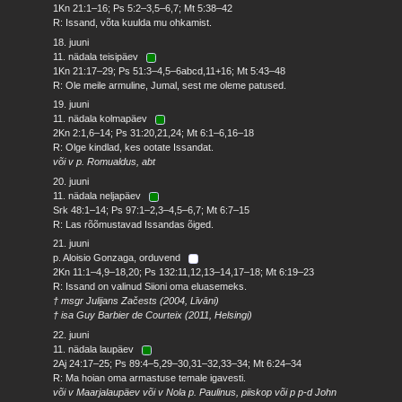
1Kn 21:1–16; Ps 5:2–3,5–6,7; Mt 5:38–42
R: Issand, võta kuulda mu ohkamist.
18. juuni
11. nädala teisipäev
1Kn 21:17–29; Ps 51:3–4,5–6abcd,11+16; Mt 5:43–48
R: Ole meile armuline, Jumal, sest me oleme patused.
19. juuni
11. nädala kolmapäev
2Kn 2:1,6–14; Ps 31:20,21,24; Mt 6:1–6,16–18
R: Olge kindlad, kes ootate Issandat.
või v p. Romualdus, abt
20. juuni
11. nädala neljapäev
Srk 48:1–14; Ps 97:1–2,3–4,5–6,7; Mt 6:7–15
R: Las rõõmustavad Issandas õiged.
21. juuni
p. Aloisio Gonzaga, orduvend
2Kn 11:1–4,9–18,20; Ps 132:11,12,13–14,17–18; Mt 6:19–23
R: Issand on valinud Siioni oma eluasemeks.
† msgr Julijans Začests (2004, Līvāni)
† isa Guy Barbier de Courteix (2011, Helsingi)
22. juuni
11. nädala laupäev
2Aj 24:17–25; Ps 89:4–5,29–30,31–32,33–34; Mt 6:24–34
R: Ma hoian oma armastuse temale igavesti.
või v Maarjalaupäev või v Nola p. Paulinus, piiskop või p p-d John