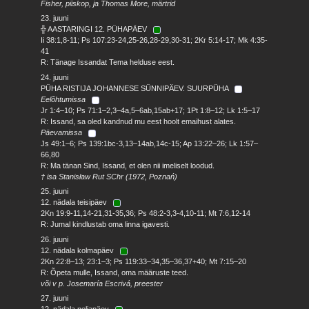
Fisher, piiskop, ja Thomas More, märtrid
23. juuni
╬ AASTARINGI 12. PÜHAPÄEV
Ii 38:1,8-11; Ps 107:23-24,25-26,28-29,30-31; 2Kr 5:14-17; Mk 4:35-
41
R: Tänage Issandat Tema helduse eest.
24. juuni
PÜHA RISTIJA JOHANNESE SÜNNIPÄEV. SUURPÜHA
Eelõhtumissa
Jr 1:4–10; Ps 71:1–2,3–4a,5–6ab,15ab+17; 1Pt 1:8–12; Lk 1:5–17
R: Issand, sa oled kandnud mu eest hoolt emaihust alates.
Päevamissa
Js 49:1–6; Ps 139:1bc-3,13–14ab,14c-15; Ap 13:22–26; Lk 1:57–
66,80
R: Ma tänan Sind, Issand, et olen nii imeliselt loodud.
† isa Stanisław Rut SChr (1972, Poznań)
25. juuni
12. nädala teisipäev
2Kn 19:9-11,14-21,31-35,36; Ps 48:2-3,3-4,10-11; Mt 7:6,12-14
R: Jumal kindlustab oma linna igavesti.
26. juuni
12. nädala kolmapäev
2Kn 22:8–13; 23:1–3; Ps 119:33–34,35–36,37+40; Mt 7:15–20
R: Õpeta mulle, Issand, oma määruste teed.
või v p. Josemaría Escrivá, preester
27. juuni