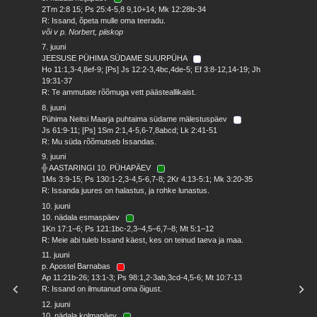
2Tm 2:8 15; Ps 25:4-5,8 9,10+14; Mk 12:28b-34
R: Issand, õpeta mulle oma teeradu.
või v p. Norbert, piiskop
7. juuni
JEESUSE PÜHIMA SÜDAME SUURPÜHA
Ho 11:1,3-4,8ef-9; [Ps] Js 12:2-3,4bc,4de-5; Ef 3:8-12,14-19; Jh
19:31-37
R: Te ammutate rõõmuga vett päästeallikaist.
8. juuni
Pühima Neitsi Maarja puhtaima südame mälestuspäev
Js 61:9-11; [Ps] 1Sm 2:1,4-5,6-7,8abcd; Lk 2:41-51
R: Mu süda rõõmutseb Issandas.
9. juuni
╬ AASTARINGI 10. PÜHAPÄEV
1Ms 3:9-15; Ps 130:1-2,3-4,5-6,7-8; 2Kr 4:13-5:1; Mk 3:20-35
R: Issanda juures on halastus, ja rohke lunastus.
10. juuni
10. nädala esmaspäev
1Kn 17:1–6; Ps 121:1bc-2,3–4,5–6,7–8; Mt 5:1–12
R: Meie abi tuleb Issand käest, kes on teinud taeva ja maa.
11. juuni
p. Apostel Barnabas
Ap 11:21b-26; 13:1-3; Ps 98:1,2-3ab,3cd-4,5-6; Mt 10:7-13
R: Issand on ilmutanud oma õigust.
12. juuni
10. nädala kolmapäev