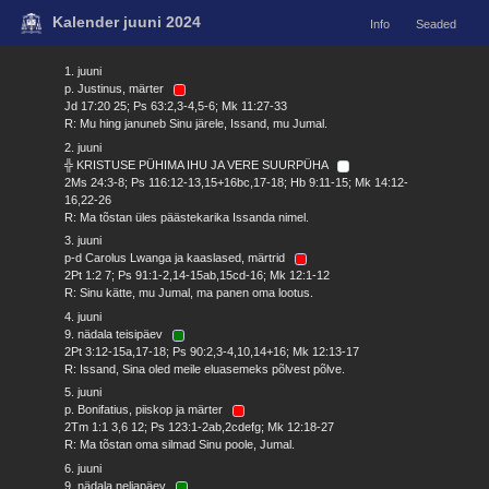
Kalender juuni 2024
Info
Seaded
1. juuni
p. Justinus, märter
Jd 17:20 25; Ps 63:2,3-4,5-6; Mk 11:27-33
R: Mu hing januneb Sinu järele, Issand, mu Jumal.
2. juuni
╬ KRISTUSE PÜHIMA IHU JA VERE SUURPÜHA
2Ms 24:3-8; Ps 116:12-13,15+16bc,17-18; Hb 9:11-15; Mk 14:12-
16,22-26
R: Ma tõstan üles päästekarika Issanda nimel.
3. juuni
p-d Carolus Lwanga ja kaaslased, märtrid
2Pt 1:2 7; Ps 91:1-2,14-15ab,15cd-16; Mk 12:1-12
R: Sinu kätte, mu Jumal, ma panen oma lootus.
4. juuni
9. nädala teisipäev
2Pt 3:12-15a,17-18; Ps 90:2,3-4,10,14+16; Mk 12:13-17
R: Issand, Sina oled meile eluasemeks põlvest põlve.
5. juuni
p. Bonifatius, piiskop ja märter
2Tm 1:1 3,6 12; Ps 123:1-2ab,2cdefg; Mk 12:18-27
R: Ma tõstan oma silmad Sinu poole, Jumal.
6. juuni
9. nädala neljapäev