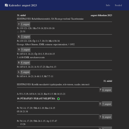
Kalender august 2023
Info
Seaded
31. nädal
august-lõikuskuu 2023
EESTPALVES: Rehabilitatsioonitöö, SA Heategevusfond Taastõusmine
T
1. august
Ps 119:121-128; 1Kn 5:9-14; Ef 6:10-18
21:31
K
2. august
Ps 119:121-128; Õp 1:1-7, 20-33; Mk 4:30-34
George Albert Simons, EMK esimene superintendent, † 1952
N
3. august
Ps 145:8-9, 14-21; Õp 10:1-5; Fl 4:10-15
3.-6.08 EMK suvekonverents
R
4. august
Ps 145:8-9, 14-21; Js 51:17-23; Rm 9:6-13
L
5. august
Ps 145:8-9, 14-21; Js 44:1-5; Mt 7:7-11
32. nädal
EESTPALVES: Kristlik meediatöö (ajakirjandus, televisioon, raadio, internet)
P
6. august
Js 55:1-5; Ps 145:8-9, 14-21; Rm 9:1-5; Mt 14:13-21
10. PÜHAPÄEV PÄRAST NELIPÜHA
E
7. august
Ps 78:1-8, 17-29; 5Ms 8:1-10; Rm 1:8-15
05:18 21:34
T
8. august
Ps 78:1-8, 17-29; 5Ms 26:1-15; Ap 2:37-47
13:28