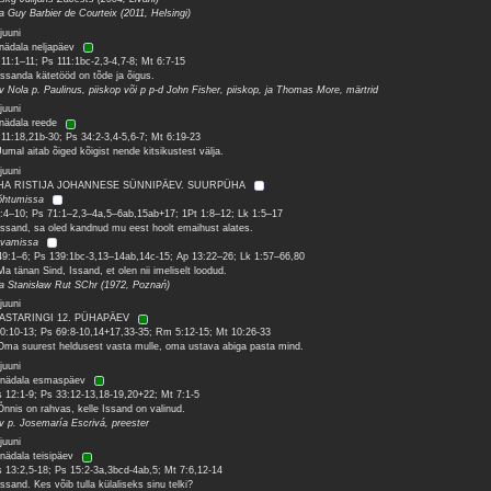
sa Guy Barbier de Courteix (2011, Helsingi)
juuni
 nädala neljapäev
 11:1–11; Ps 111:1bc-2,3-4,7-8; Mt 6:7-15
Issanda kätetööd on tõde ja õigus.
 v Nola p. Paulinus, piiskop või p p-d John Fisher, piiskop, ja Thomas More, märtrid
juuni
 nädala reede
 11:18,21b-30; Ps 34:2-3,4-5,6-7; Mt 6:19-23
Jumal aitab õiged kõigist nende kitsikustest välja.
juuni
HA RISTIJA JOHANNESE SÜNNIPÄEV. SUURPÜHA
õhtumissa
1:4–10; Ps 71:1–2,3–4a,5–6ab,15ab+17; 1Pt 1:8–12; Lk 1:5–17
Issand, sa oled kandnud mu eest hoolt emaihust alates.
evamissa
49:1–6; Ps 139:1bc-3,13–14ab,14c-15; Ap 13:22–26; Lk 1:57–66,80
Ma tänan Sind, Issand, et olen nii imeliselt loodud.
sa Stanisław Rut SChr (1972, Poznań)
juuni
AASTARINGI 12. PÜHAPÄEV
20:10-13; Ps 69:8-10,14+17,33-35; Rm 5:12-15; Mt 10:26-33
Oma suurest heldusest vasta mulle, oma ustava abiga pasta mind.
juuni
 nädala esmaspäev
 12:1-9; Ps 33:12-13,18-19,20+22; Mt 7:1-5
Õnnis on rahvas, kelle Issand on valinud.
 v p. Josemaría Escrivá, preester
juuni
 nädala teisipäev
 13:2,5-18; Ps 15:2-3a,3bcd-4ab,5; Mt 7:6,12-14
Issand. Kes võib tulla külaliseks sinu telki?