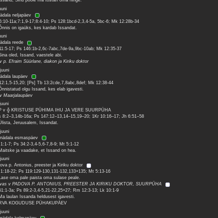
Issand, Sinu poole ma tõstan oma hinge.
uuni
nädala neljapäev
6:10-11a;7:1,9-17;8:4-10; Ps 128:1bcd-2,3,4-5a, 5bc-6; Mk 12:28b-34
Õnnis on igaüks, kes kardab Issandat.
uuni
nädala reede
11:5-17; Ps 146:1b-2,6c-7abc,7de-9a,9bc-10ab; Mk 12:35-37
Sina oled, Issand, vaestele abi.
 v p. Efraim Süürlane, diakon ja Kiriku doktor
juuni
nädala laupäev
12:1,5-15,20; [Ps] Tb 13:2cde,7,8abc,8def; Mk 12:38-44
Õnnistatud olgu Issand, kes elab igavesti.
 v Maarjalaupäev
juuni
 P v ╬ KRISTUSE PÜHIMA IHU JA VERE SUURPÜHA
 8:2–3,14b-16a; Ps 147:12–13,14–15,19–20; 1Kr 10:16–17; Jh 6:51–58
Ülista, Jeruusalem, Issandat.
juuni
 nädala esmaspäev
 1:1-7; Ps 34:2-3,4-5,6-7,8-9; Mt 5:1-12
Maitske ja vaadake, et Issand on hea.
juuni
ova p. Antonius, preester ja Kiriku doktor
 1:18-22; Ps 119:129-130,131-132,133+135; Mt 5:13-16
Lase oma pale paista oma sulase peale.
rvas v PADOVA P. ANTONIUS, PREESTER JA KIRIKU DOKTOR, SUURPÜHA
61:1-3a; Ps 89:2-3,4-5,21-22,25+27; Rm 12:3-13; Lk 10:1-9
Ma laulan Issanda heldusest igavesti.
RVA KOGUDUSE PÜHAKUPÄEV
juuni
 nädala kolmapäev