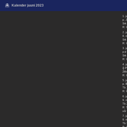
Kalender juuni 2023
1. j
p. 
Srk
R: 
2. j
8. 
Srk
R: 
3. j
p-d
Srk
R: 
4. j
╬ 
2Ms
R: 
5. j
p. 
Tb 
R: 
6. j
9. 
Tb 
R: 
või
7. j
9. 
Tb 