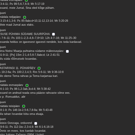
 3:4-11; Ps 99:5,6,7,8,9; Mt 5:17-19
Issand, meie Jumal, Sina oled kõige püham.
juuni
 nädala neljapäev
 3:15-4:1,3-6; Ps 85:9abcd+10,11-12,13-14; Mt 5:20-26
Meie maal Jumal aus elaks.
juuni
ESUSE PÜHIMA SÜDAME SUURPÜHA
 7:6–11; Ps 103:1–2,3–4,6–7,8+10; 1Jh 4:7–16; Mt 11:25–30
Issanda heldus on igavesest igavesti nendele, kes teda kardavad.
juuni
ima Neitsi Maarja puhtaima südame mälestuspäev
61:9-11; [Ps] 1Sm 2:1,4-5,6-7,8abcd; Lk 2:41-51
Mu süda rõõmutseb Issandas.
juuni
AASTARINGI 11. PÜHAPÄEV
 19:2-6a; Ps 100:2,3,4,5; Rm 5:6-11; Mt 9:36-10:8
Me oleme Tema rahvas ja Tema karjamaa kari.
juuni
 nädala esmaspäev
 6:1-10; Ps 98:1,2-3ab,3cd-4; Mt 5:38-42
Issand on andnud teada oma pääste rahvaste silme ees.
 v p. Romualdus, abt
juuni
 nädala teisipäev
 8:1-9; Ps 146:1b-2,5-6,7,8-9a; Mt 5:43-48
Ma tahan Issandat kiita oma eluaja.
juuni
Aloisio Gonzaga, orduvend
 9:6-11; Ps 112:1bc-2,3-4,9; Mt 6:1-6,16-18
Õnnis on mees, kes kardab Issandat.
skg Julijans Začests (2004, Līvāni)