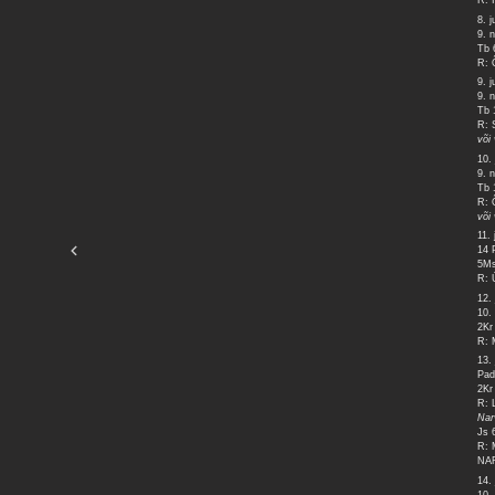
R: 
8. j
9. 
Tb 
R: 
9. j
9. 
Tb 
R: 
või
10. 
9. 
Tb 
R: 
või
11. 
14
5Ms
R: 
12. 
10.
2Kr
R: 
13. 
Pad
2Kr
R: 
Na
Js 
R: 
NA
14. 
10.