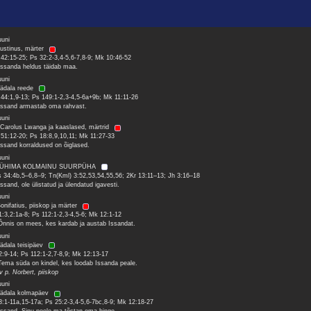
uuni
Justinus, märter
 42:15-25; Ps 32:2-3,4-5,6-7,8-9; Mk 10:46-52
Issanda heldus täidab maa.
uuni
nädala reede
 44:1,9-13; Ps 149:1-2,3-4,5-6a+9b; Mk 11:11-26
Issand armastab oma rahvast.
uuni
 Carolus Lwanga ja kaaslased, märtrid
 51:12-20; Ps 18:8,9,10,11; Mk 11:27-33
Issand korraldused on õiglased.
uuni
PÜHIMA KOLMAINU SUURPÜHA
 34:4b,5–6,8–9; Tn(Kml) 3:52,53,54,55,56; 2Kr 13:11–13; Jh 3:16–18
Issand, ole ülistatud ja ülendatud igavesti.
uuni
Bonifatius, piiskop ja märter
1:3,2:1a-8; Ps 112:1-2,3-4,5-6; Mk 12:1-12
Õnnis on mees, kes kardab ja austab Issandat.
uuni
nädala teisipäev
2:9-14; Ps 112:1-2,7-8,9; Mk 12:13-17
Tema süda on kindel, kes loodab Issanda peale.
 v p. Norbert, piiskop
uuni
nädala kolmapäev
3:1-11a,15-17a; Ps 25:2-3,4-5,6-7bc,8-9; Mk 12:18-27