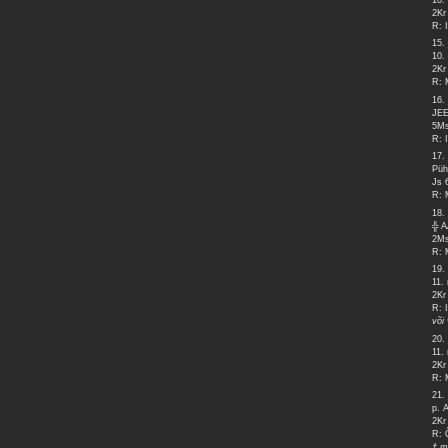
2Kr
R: 
15. 
10.
2Kr
R: 
16. 
JE
5Ms
R: 
17. 
Püh
Js 
R: 
18. 
╬ 
2Ms
R: 
19. 
11.
2Kr
R: 
või
20. 
11.
2Kr
R: 
21. 
p. 
2Kr
R: 
† m