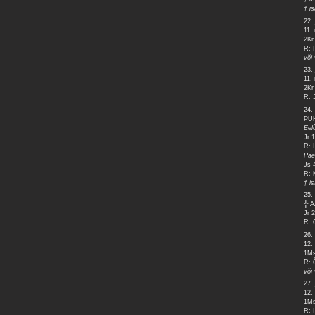
† i
22. 
11.
2Kr
R: 
või
23. 
11.
2Kr
R: 
24. 
PÜ
Eel
Jr 
R: 
Pä
Js 
R: 
† i
25. 
╬ 
Jr 
R: 
26. 
12.
1Ms
R: 
või
27. 
12.
1Ms
R: 