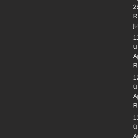
2
R
j
11
Ü
A
R
12
Ü
A
R
13
Ü
A