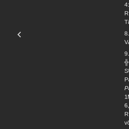
4
R
T
8.
V
9.
╬
S
P
P
1
6
R
v