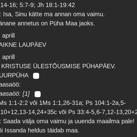
:14-16; 5:7-9; Jh 18:1-19:42
: Isa, Sinu kätte ma annan oma vaimu.
änane annetus on Püha Maa jaoks.
 aprill
AIKNE LAUPÄEV
 aprill
 KRISTUSE ÜLESTÕUSMISE PÜHAPÄEV.
UURPÜHA
aasaöö:
aasaöö: [1]
Ms 1:1-2:2 või 1Ms 1:1,26-31a; Ps 104:1-2a,5-
,10+12,13-14,24+35c või Ps 33:4-5,6-7,12-13,20+
: Saada välja oma vaimu ja uuenda maailma pale!
õi Issanda heldus täidab maa.