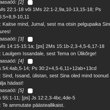
aasaöö: [2]
Ms 22:1-18 või 1Ms 22:1-2,9a,10-13,15-18; Ps
6:5+8,9-10,11
: Kaitse mind, Jumal, sest ma otsin pelgupaika Sin
uures!
aasaöö: [3]
Ms 14:15-15:1a; [ps] 2Ms 15:1b-2,3-4,5-6,17-18
: Laulgem Issandale, sest Tema on Ülikõrge!
aasaöö: [4]
s 54:4ab,5-14; Ps 30:2+4,5-6,11+12ab+13cd
: Sind, Issand, ülistan, sest Sina oled mind toonud
älja hädast!
aasaöö: [5]
s 55:1-11; [ps] Js 12:2,3-4bc,4de-5
: Te ammutate päästeallikaist.