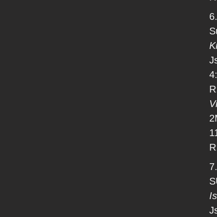
6.
S
K
J
4
R
V
2
1
R
7.
S
I
J