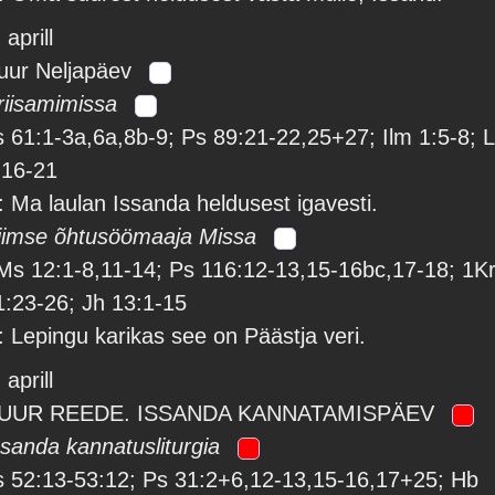
 aprill
uur Neljapäev
riisamimissa
s 61:1-3a,6a,8b-9; Ps 89:21-22,25+27; Ilm 1:5-8; 
:16-21
: Ma laulan Issanda heldusest igavesti.
iimse õhtusöömaaja Missa
Ms 12:1-8,11-14; Ps 116:12-13,15-16bc,17-18; 1K
1:23-26; Jh 13:1-15
: Lepingu karikas see on Päästja veri.
 aprill
UUR REEDE. ISSANDA KANNATAMISPÄEV
ssanda kannatusliturgia
s 52:13-53:12; Ps 31:2+6,12-13,15-16,17+25; Hb