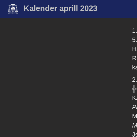
Kalender aprill 2023
1.
5
H
R
k
2.
╬
K
P
M
M
J