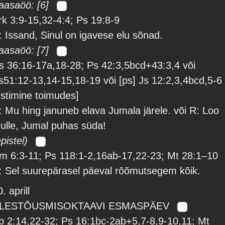
aasaöö: [6]
rk 3:9-15,32-4:4; Ps 19:8-9
: Issand, Sinul on igavese elu sõnad.
aasaöö: [7]
s 36:16-17a,18-28; Ps 42:3,5bcd+43:3,4 või
s51:12-13,14-15,18-19 või [ps] Js 12:2,3,4bcd,5-6
ristimine toimudes]
: Mu hing januneb elava Jumala järele. või R: Loo
ulle, Jumal puhas süda!
epistel)
m 6:3-11; Ps 118:1-2,16ab-17,22-23; Mt 28:1–10
: Sel suurepärasel päeval rõõmutsegem kõik.
. aprill
LESTÕUSMISOKTAAVI ESMASPÄEV
p 2:14,22-32; Ps 16:1bc-2ab+5,7-8,9-10,11; Mt