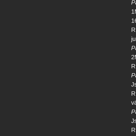
P
1
1
R
j
P
2
R
P
J
R
v
P
J
R