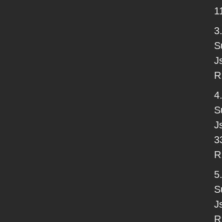
1
3.
S
J
R
4.
S
J
3
R
5.
S
J
R