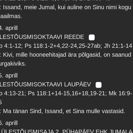
: Issand, meie Jumal, kui auline on Sinu nimi kogu
aailmas.
. aprill
LESTÕUSMISOKTAAVI REEDE
p 4:1-12; Ps 118:1-2+4,22-24,25-27ab; Jh 21:1-14
: Kivi, mille hooneehitajad ära põlgasid, on saanud
urgakiviks.
. aprill
LESTÕUSMISOKTAAVI LAUPÄEV
p 4:13-21; Ps 118:1+14-15,16+18,19-21; Mk 16:9-
5
: Ma tänan Sind, Issand, et Sina mulle vastasid.
. aprill
 ÜLESTÕUSMISAJA 2. PÜHAPÄEV EHK JUMALA