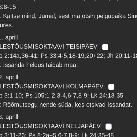
8:8-15
: Kaitse mind, Jumal, sest ma otsin pelgupaika Sin
uures.
. aprill
LESTÕUSMISOKTAAVI TEISIPÄEV
p 2:14a,36-41; Ps 33:4-5,18-19,20+22; Jh 20:11-1
: Issanda heldus täidab maa.
. aprill
LESTÕUSMISOKTAAVI KOLMAPÄEV
p 3:1-10; Ps 105:1-2,3-4,6-7,8-9; Lk 24:13-35
: Rõõmutsegu nende süda, kes otsivad Issandat.
. aprill
LESTÕUSMISOKTAAVI NELJAPÄEV
p 3:11-26; Ps 8:2a+5,6-7,8-9; Lk 24:35-48