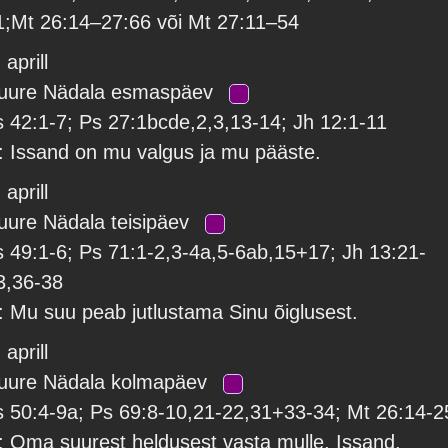
1;Mt 26:14–27:66 või Mt 27:11–54
 aprill
uure Nädala esmaspäev
s 42:1-7; Ps 27:1bcde,2,3,13-14; Jh 12:1-11
: Issand on mu valgus ja mu pääste.
 aprill
uure Nädala teisipäev
s 49:1-6; Ps 71:1-2,3-4a,5-6ab,15+17; Jh 13:21-
3,36-38
: Mu suu peab jutlustama Sinu õiglusest.
 aprill
uure Nädala kolmapäev
s 50:4-9a; Ps 69:8-10,21-22,31+33-34; Mt 26:14-2
: Oma suurest heldusest vasta mulle, Issand.