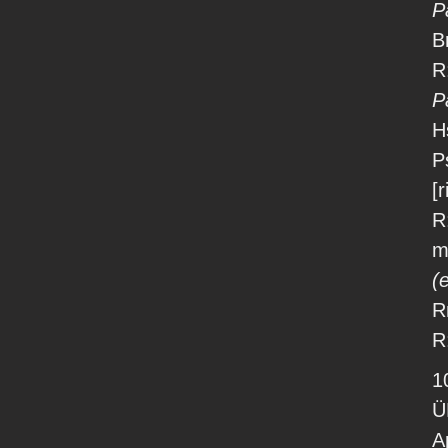
P
B
R
P
H
P
[
R
m
(
R
R
10
Ü
A