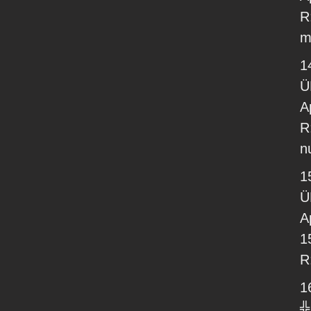
R
m
14
Ü
A
R
n
15
Ü
A
1
R
16
╬