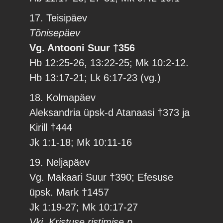
17. Teisipäev
Tõnisepäev
Vg. Antooni Suur †356
Hb 12:25-26, 13:22-25; Mk 10:2-12.
Hb 13:17-21; Lk 6:17-23 (vg.)
18. Kolmapäev
Aleksandria üpsk-d Atanaasi †373 ja
Kirill †444
Jk 1:1-18; Mk 10:11-16
19. Neljapäev
Vg. Makaari Suur †390; Efesuse
üpsk. Mark †1457
Jk 1:19-27; Mk 10:17-27
Vkj. Kristuse ristimise p.