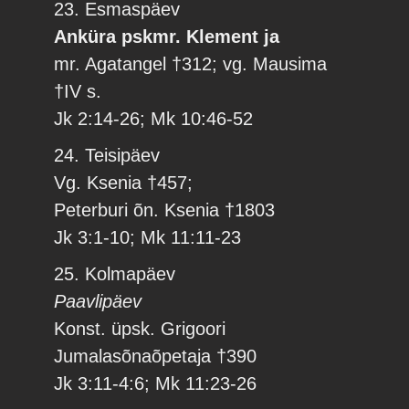
23. Esmaspäev
Anküra pskmr. Klement ja
mr. Agatangel †312; vg. Mausima
†IV s.
Jk 2:14-26; Mk 10:46-52
24. Teisipäev
Vg. Ksenia †457;
Peterburi õn. Ksenia †1803
Jk 3:1-10; Mk 11:11-23
25. Kolmapäev
Paavlipäev
Konst. üpsk. Grigoori
Jumalasõnaõpetaja †390
Jk 3:11-4:6; Mk 11:23-26