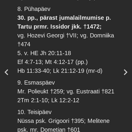
8. Pühapäev
30. pp., pärast jumalailmumise p.
Tartu prmr. Issidor jkk. †1472;
vg. Hozevi Georgi †VII; vg. Domniika
†474
5. v. HE Jh 20:11-18
Ef 4:7-13; Mt 4:12-17 (pp.)
Hb 11:33-40; Lk 21:12-19 (mr-d)
9. Esmaspäev
Mr. Polieukt †259; vg. Eustraati †821
2Tm 2:1-10; Lk 12:2-12
10. Teisipäev
Nüssa psk. Grigoori †395; Melitene
psk. mr. Dometian †601