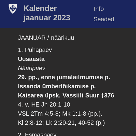
Kalender
Info
jaanuar 2023
Seaded
JAANUAR / näärikuu
1. Pühapäev
Uusaasta
Nääripäev
29. pp., enne jumalailmumise p.
Issanda ümberlõikamise p.
Kaisarea üpsk. Vassiili Suur †376
4. v. HE Jh 20:1-10
VSL 2Tm 4:5-8; Mk 1:1-8 (pp.).
Kl 2:8-12; Lk 2:20-21, 40-52 (p.)
2. Esmaspäev