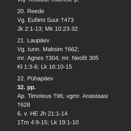
20. Reede
Vg. Eufiimi Suur †473
Jk 2:1-13; Mk 10:23-32
21. Laupäev
Vg. tunn. Maksim †662;
mr. Agnes †304; mr. Neofit 305
Kl 1:3-6; Lk 16:10-15
22. Pühapäev
32. pp.
Ap. Timoteus †96; vgmr. Anastaasi
†628
6. v. HE Jh 21:1-14
1Tm 4:9-15; Lk 19:1-10