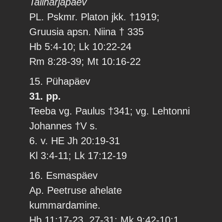
Taliharjapäev
PL. Pskmr. Platon jkk. †1919;
Gruusia apsn. Niina † 335
Hb 5:4-10; Lk 10:22-24
Rm 8:28-39; Mt 10:16-22
15. Pühapäev
31. pp.
Teeba vg. Paulus †341; vg. Lehtonni
Johannes †V s.
6. v. HE Jh 20:19-31
Kl 3:4-11; Lk 17:12-19
16. Esmaspäev
Ap. Peetruse ahelate
kummardamine.
Hb 11:17-23, 27-31; Mk 9:42-10:1