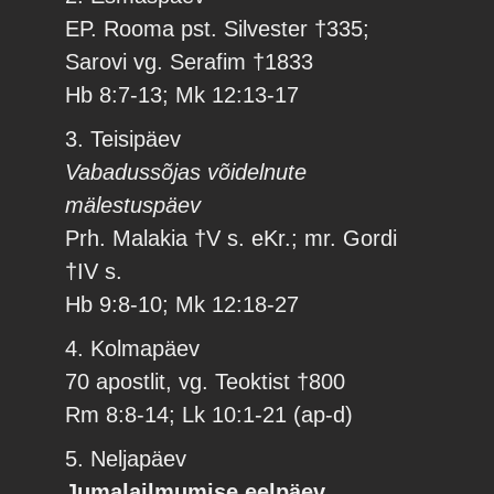
EP. Rooma pst. Silvester †335;
Sarovi vg. Serafim †1833
Hb 8:7-13; Mk 12:13-17
3. Teisipäev
Vabadussõjas võidelnute
mälestuspäev
Prh. Malakia †V s. eKr.; mr. Gordi
†IV s.
Hb 9:8-10; Mk 12:18-27
4. Kolmapäev
70 apostlit, vg. Teoktist †800
Rm 8:8-14; Lk 10:1-21 (ap-d)
5. Neljapäev
Jumalailmumise eelpäev