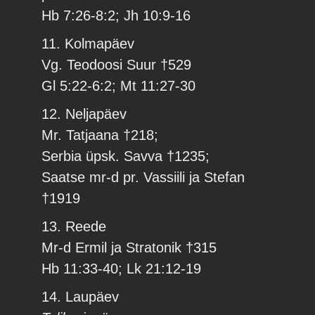
Hb 7:26-8:2; Jh 10:9-16
11. Kolmapäev
Vg. Teodoosi Suur †529
Gl 5:22-6:2; Mt 11:27-30
12. Neljapäev
Mr. Tatjaana †218;
Serbia üpsk. Savva †1235;
Saatse mr-d pr. Vassiili ja Stefan
†1919
13. Reede
Mr-d Ermil ja Stratonik †315
Hb 11:33-40; Lk 21:12-19
14. Laupäev