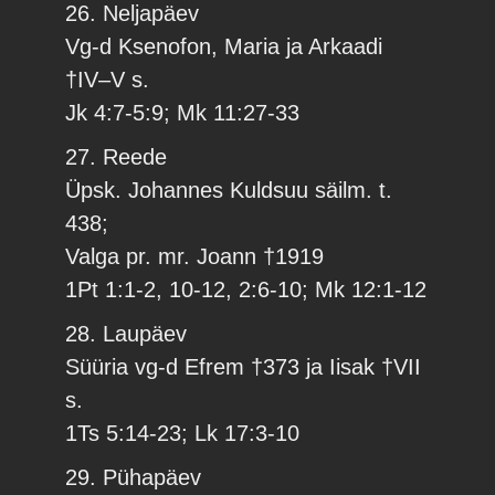
26. Neljapäev
Vg-d Ksenofon, Maria ja Arkaadi
†IV–V s.
Jk 4:7-5:9; Mk 11:27-33
27. Reede
Üpsk. Johannes Kuldsuu säilm. t.
438;
Valga pr. mr. Joann †1919
1Pt 1:1-2, 10-12, 2:6-10; Mk 12:1-12
28. Laupäev
Süüria vg-d Efrem †373 ja Iisak †VII
s.
1Ts 5:14-23; Lk 17:3-10
29. Pühapäev