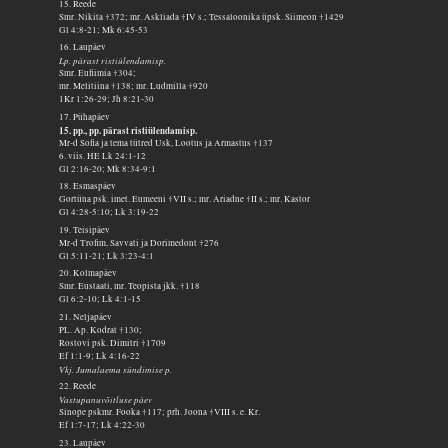
15. Reede
Smr. Nikita †372; mr. Askliada †IV s.; Tessaloonika üpsk. Siimeon †1429
Gl 4:8-21; Mk 6:45-53
16. Laupäev
Lp. pärast ristiülendamisp.
Smr. Eufiimia †304;
mr. Melitiina †138; mr. Ludmilla †920
1Kr 1:26-29; Jh 8:21-30
17. Pühapäev
15. pp., pp. pärast ristiülendamisp.
Mr-d Sofia ja tema tütred Usk, Lootus ja Armastus †137
6. viis. HE Lk 24:1-12
Gl 2:16-20; Mk 8:34-9:1
18. Esmaspäev
Gortüna psk. imet. Eumeeni †VII s.; mr. Ariadne †II s.; mr. Kastor
Gl 4:28-5:10; Lk 3:19-22
19. Teisipäev
Mr-d Trofim, Savvati ja Dorimedont †276
Gl 5:11-21; Lk 3:23-4:1
20. Kolmapäev
Smr. Eustaati, mr. Teopista jkk. †118
Gl 6:2-10; Lk 4:1-15
21. Neljapäev
PL. Ap. Kodrat †130;
Rostovi psk. Dimitri †1709
Ef 1:1-9; Lk 4:16-22
Vkj. Jumalaema sündimise p.
22. Reede
Vastupanuvõitluse päev
Sinope pskmr. Fooka †117; prh. Joona †VIII s. e. Kr.
Ef 1:7-17; Lk 4:22-30
23. Laupäev