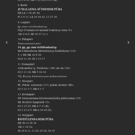
8. Reede
JUMALAEMA SÜNDIMISE PÜHA
HE Lk 1:39-49, 56
Fl 2:5-11; Lk 10:38-42, 11:27-30
9. Laupäev
Lp. enne ristiülendamisp.
Õigl-d Jumala esivanemad Joakim ja Anna †I s.
1Kr 2:6-9; Mt 10:37-11:1
10. Pühapäev
Vanavanemate päev
14. pp., pp. enne ristiülendamisp.
Mr-d Minodoora, Mitrodoora ja Nimfodoora †310
5. v. HE Mk 16:9-20
Gl 6:11-18; Jh 3:13-17
11. Esmaspäev
Aleksandria vg. Teodoora † 480; mr. Iia †363
Gl 2:11-16; Mk 5:24-34
Vkj. Ristija Johannese pea maharaiumine
12. Teisipäev
PL. Pskmr. Autonom †313; pskmr. Kornut †III s.
Gl 2:21-3:7; Mk 6:1-7
13. Kolmapäev
EP. Jeruusalemma ülestõusmiskiriku pühitsemine 335;
Mr. Korniili Sajapealik †I s.
Gl 3:15-22; Mk 6:7-13 (K)
Gl 3:23-4:5; Mk 6:30-45 (N)
14. Neljapäev
RISTIÜLENDAMISE PÜHA
HE Jh 12:28-36
1Kr 1:18-24;
Jh 19:6-11, 13-20, 25-28, 30-35