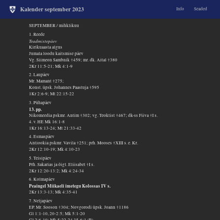
Kalender september 2023
Info
Seaded
SEPTEMBER / mihklikuu
1. Reede
Teadmistepäev
Kirikuaasta algus
Jumala loodu kaitsmise päev
Vg. Siimeon Sambnik †459; mr. dk. Aital †380
2Kr 11:5-21; Mk 4:1-9
2. Laupäev
Mr. Mamant †275;
Konst. üpsk. Johannes Paastuja †595
1Kr 2:6-9; Mt 22:15-22
3. Pühapäev
13. pp.
Nikomeedia pskmr. Antim †302; vg. Teoktist †467; dk-ss Fiiva †I s.
4. v. HE Mk 16:1-8
1Kr 16:13-24; Mt 21:33-42
4. Esmaspäev
Antiookia pskmr. Vavila †251; prh. Mooses †XIII s. e. Kr.
2Kr 12:10-19; Mk 4:10-23
5. Teisipäev
Prh. Sakarias ja õigl. Eliisabet †I s.
2Kr 12:20-13:2; Mk 4:24-34
6. Kolmapäev
Peaingel Miikaeli imetegu Kolossas IV s.
2Kr 13:3-13; Mk 4:35-41
7. Neljapäev
EP. Mr. Sooson †304; Novgorodi üpsk. Joann †1186
Gl 1:1-10, 20-2:5; Mk 5:1-20
Gl 2:6-10; Mk 5:22-24,35-6:1 (R)