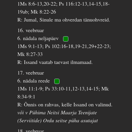
1Ms 8:6-13,20-22; Ps 116:12-13,14-15,18-
19ab; Mk 8:22-26
R: Jumal, Sinule ma ohverdan tänuohvreid.
16. veebruar
6. nädala neljapäev
1Ms 9:1-13; Ps 102:16-18,19-21,29+22-23;
Mk 8:27-33
R: Issand vaatab taevast ilmamaad.
17. veebruar
6. nädala reede
1Ms 11:1-9; Ps 33:10-11,12-13,14-15; Mk
8:34-9:1
R: Õnnis on rahvas, kelle Issand on valinud.
või v Pühima Neitsi Maarja Teenijate
(Serviitide) Ordu seitse püha asutajat
18. veebruar