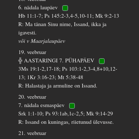
6. nädala laupäev
Hb 11:1-7; Ps 145:2-3,4-5,10-11; Mk 9:2-13
R: Ma tänan Sinu nime, Issand, ikka ja
igavesti.
või v Maarjalaupäev
19. veebruar
╬ AASTARINGI 7. PÜHAPÄEV
3Ms 19:1-2,17-18; Ps 103:1-2,3-4,8+10,12-
13; 1Kr 3:16-23; Mt 5:38-48
R: Halastaja ja armuline on Issand.
20. veebruar
7. nädala esmaspäev
Srk 1:1-10; Ps 93:1ab,1c-2,5; Mk 9:14-29
R: Issand on kuningas, riietunud ülevusse.
21. veebruar