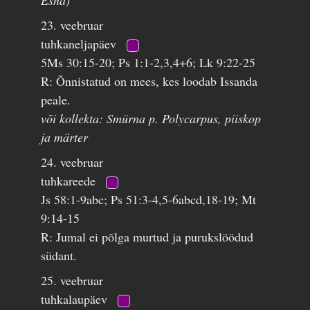
Esna)
23. veebruar
tuhkaneljapäev
5Ms 30:15-20; Ps 1:1-2,3,4+6; Lk 9:22-25
R: Õnnistatud on mees, kes loodab Issanda
peale.
või kollekta: Smürna p. Polycarpus, piiskop
ja märter
24. veebruar
tuhkareede
Js 58:1-9abc; Ps 51:3-4,5-6abcd,18-19; Mt
9:14-15
R: Jumal ei põlga murtud ja purukslöödud
südant.
25. veebruar
tuhkalaupäev