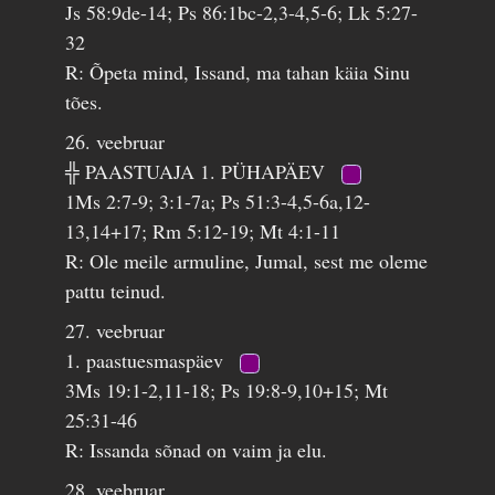
Js 58:9de-14; Ps 86:1bc-2,3-4,5-6; Lk 5:27-
32
R: Õpeta mind, Issand, ma tahan käia Sinu
tões.
26. veebruar
╬ PAASTUAJA 1. PÜHAPÄEV
1Ms 2:7-9; 3:1-7a; Ps 51:3-4,5-6a,12-
13,14+17; Rm 5:12-19; Mt 4:1-11
R: Ole meile armuline, Jumal, sest me oleme
pattu teinud.
27. veebruar
1. paastuesmaspäev
3Ms 19:1-2,11-18; Ps 19:8-9,10+15; Mt
25:31-46
R: Issanda sõnad on vaim ja elu.
28. veebruar