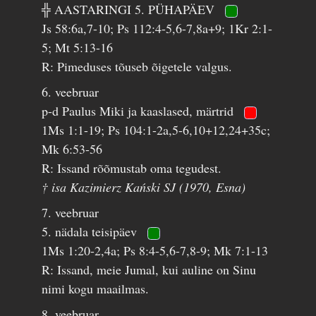
╬ AASTARINGI 5. PÜHAPÄEV
Js 58:6a,7-10; Ps 112:4-5,6-7,8a+9; 1Kr 2:1-
5; Mt 5:13-16
R: Pimeduses tõuseb õigetele valgus.
6. veebruar
p-d Paulus Miki ja kaaslased, märtrid
1Ms 1:1-19; Ps 104:1-2a,5-6,10+12,24+35c;
Mk 6:53-56
R: Issand rõõmustab oma tegudest.
† isa Kazimierz Kański SJ (1970, Esna)
7. veebruar
5. nädala teisipäev
1Ms 1:20-2,4a; Ps 8:4-5,6-7,8-9; Mk 7:1-13
R: Issand, meie Jumal, kui auline on Sinu
nimi kogu maailmas.
8. veebruar