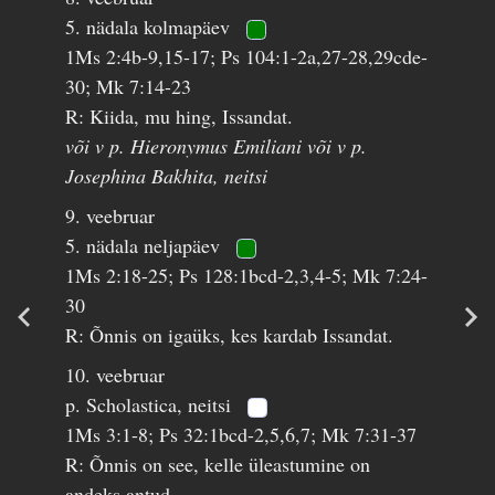
5. nädala kolmapäev
1Ms 2:4b-9,15-17; Ps 104:1-2a,27-28,29cde-
30; Mk 7:14-23
R: Kiida, mu hing, Issandat.
või v p. Hieronymus Emiliani või v p.
Josephina Bakhita, neitsi
9. veebruar
5. nädala neljapäev
1Ms 2:18-25; Ps 128:1bcd-2,3,4-5; Mk 7:24-
30
R: Õnnis on igaüks, kes kardab Issandat.
10. veebruar
p. Scholastica, neitsi
1Ms 3:1-8; Ps 32:1bcd-2,5,6,7; Mk 7:31-37
R: Õnnis on see, kelle üleastumine on
andeks antud.