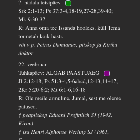
7. nädala teisipäev
Srk 2:1-13; Ps 37:3-4,18-19,27-28,39-40;
Mk 9:30-37
R: Anna oma tee Issanda hooleks, küll Tema
toimetab kõik hästi.
või v p. Petrus Damianus, piiskop ja Kiriku
doktor
22. veebruar
Tuhkapäev: ALGAB PAASTUAEG
Jl 2:12-18; Ps 51:3-4,5-6abcd,12-13,14+17;
2Kr 5:20-6:2; Mt 6:1-6,16-18
R: Ole meile armuline, Jumal, sest me oleme
patused.
† peapiiskop Eduard Profittlich SJ (1942,
Kirov)
† isa Henri Alphonse Werling SJ (1961,