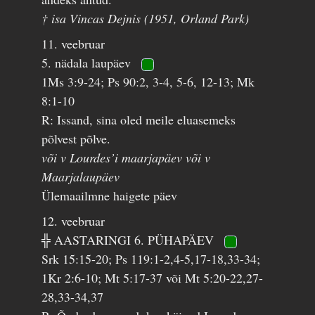
† isa Vincas Dejnis (1951, Orland Park)
11. veebruar
5. nädala laupäev
1Ms 3:9-24; Ps 90:2, 3-4, 5-6, 12-13; Mk
8:1-10
R: Issand, sina oled meile eluasemeks
põlvest põlve.
või v Lourdes’i maarjapäev või v
Maarjalaupäev
Ülemaailmne haigete päev
12. veebruar
╬ AASTARINGI 6. PÜHAPÄEV
Srk 15:15-20; Ps 119:1-2,4-5,17-18,33-34;
1Kr 2:6-10; Mt 5:17-37 või Mt 5:20-22,27-
28,33-34,37