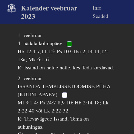
Kalender veebruar
Info
2023
Seaded
1. veebruar
4. nädala kolmapäev
Hb 12:4-7,11-15; Ps 103:1bc-2,13-14,17-
18a; Mk 6:1-6
R: Issand on helde neile, kes Teda kardavad.
2. veebruar
ISSANDA TEMPLISSETOOMISE PÜHA
(KÜÜNLAPÄEV)
Ml 3:1-4; Ps 24:7-8,9-10; Hb 2:14-18; Lk
2:22-40 või Lk 2:22-32
R: Taevavägede Issand, Tema on
aukuningas.