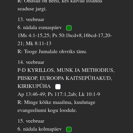
R: Õndsad on need, kes käivad Issanda
seaduse jargi.
13. veebruar
6. nädala esmaspäev
1Ms 4:1-15,25; Ps 50:1bcd+8,16bcd-17,20-
21; Mk 8:11-13
R: Tooge Jumalale ohvriks tänu.
14. veebruar
P-D KYRILLOS, MUNK JA METHODIUS,
PIISKOP, EUROOPA KAITSEPÜHAKUD,
KIRIKUPÜHA
Ap 13:46-49; Ps 117:1,2ab; Lk 10:1-9
R: Minge kõike maailma, kuulutage
evangeeliumi kogu loodule.
15. veebruar
6. nädala kolmapäev