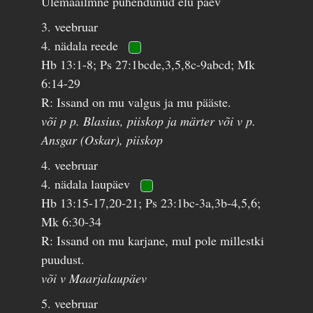
Ülemaailmne pühendunud elu päev
3. veebruar
4. nädala reede
Hb 13:1-8; Ps 27:1bcde,3,5,8c-9abcd; Mk
6:14-29
R: Issand on mu valgus ja mu pääste.
või p p. Blasius, piiskop ja märter või v p.
Ansgar (Oskar), piiskop
4. veebruar
4. nädala laupäev
Hb 13:15-17,20-21; Ps 23:1bc-3a,3b-4,5,6;
Mk 6:30-34
R: Issand on mu karjane, mul pole millestki
puudust.
või v Maarjalaupäev
5. veebruar