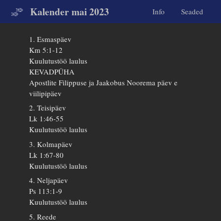
Kalender mai 2023
Info
Seaded
1. Esmaspäev
Km 5:1-12
Kuulutustöö laulus
KEVADPÜHA
Apostlite Filippuse ja Jaakobus Noorema päev e
viilipipäev
2. Teisipäev
Lk 1:46-55
Kuulutustöö laulus
3. Kolmapäev
Lk 1:67-80
Kuulutustöö laulus
4. Neljapäev
Ps 113:1-9
Kuulutustöö laulus
5. Reede