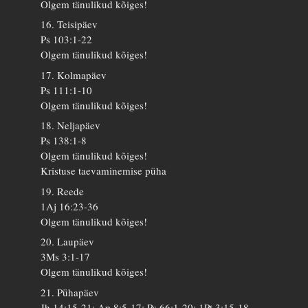
Olgem tänulikud kõiges!
16. Teisipäev
Ps 103:1-22
Olgem tänulikud kõiges!
17. Kolmapäev
Ps 111:1-10
Olgem tänulikud kõiges!
18. Neljapäev
Ps 138:1-8
Olgem tänulikud kõiges!
Kristuse taevaminemise püha
19. Reede
1Aj 16:23-36
Olgem tänulikud kõiges!
20. Laupäev
3Ms 3:1-17
Olgem tänulikud kõiges!
21. Pühapäev
Jh 14:15-21; Ap 8:5-17; Ps 66:1-20; 1Pt 3:15-18