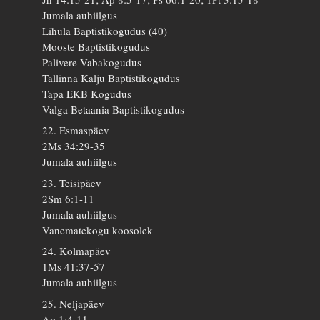
Jumala auhiilgus
Lihula Baptistikogudus (40)
Mooste Baptistikogudus
Palivere Vabakogudus
Tallinna Kalju Baptistikogudus
Tapa EKB Kogudus
Valga Betaania Baptistikogudus
22. Esmaspäev
2Ms 34:29-35
Jumala auhiilgus
23. Teisipäev
2Sm 6:1-11
Jumala auhiilgus
Vanematekogu koosolek
24. Kolmapäev
1Ms 41:37-57
Jumala auhiilgus
25. Neljapäev
Ap 1:4-11