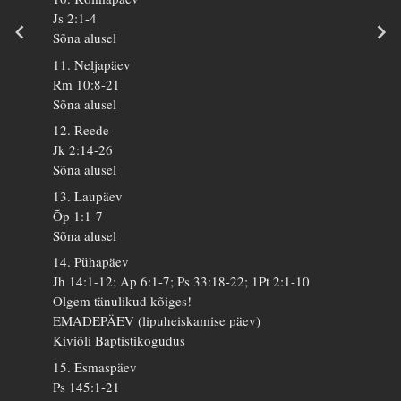
Js 2:1-4
Sõna alusel
11. Neljapäev
Rm 10:8-21
Sõna alusel
12. Reede
Jk 2:14-26
Sõna alusel
13. Laupäev
Õp 1:1-7
Sõna alusel
14. Pühapäev
Jh 14:1-12; Ap 6:1-7; Ps 33:18-22; 1Pt 2:1-10
Olgem tänulikud kõiges!
EMADEPÄEV (lipuheiskamise päev)
Kiviõli Baptistikogudus
15. Esmaspäev
Ps 145:1-21