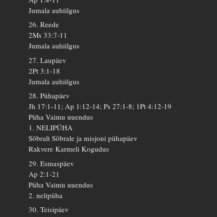
Jumala auhiilgus
26. Reede
2Ms 33:7-11
Jumala auhiilgus
27. Laupäev
2Pt 3:1-18
Jumala auhiilgus
28. Pühapäev
Jh 17:1-11; Ap 1:12-14; Ps 27:1-8; 1Pt 4:12-19
Püha Vaimu uuendus
1. NELIPÜHA
Sõbralt Sõbrale ja misjoni pühapäev
Rakvere Karmeli Kogudus
29. Esmaspäev
Ap 2:1-21
Püha Vaimu uuendus
2. nelipüha
30. Teisipäev