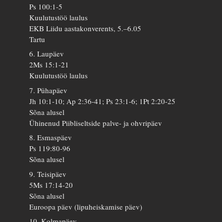
Ps 100:1-5
Kuulutustöö laulus
EKB Liidu aastakonverents, 5.–6.05
Tartu
6. Laupäev
2Ms 15:1-21
Kuulutustöö laulus
7. Pühapäev
Jh 10:1-10; Ap 2:36-41; Ps 23:1-6; 1Pt 2:20-25
Sõna alusel
Ühinenud Piibliseltside palve- ja ohvripäev
8. Esmaspäev
Ps 119:80-96
Sõna alusel
9. Teisipäev
5Ms 17:14-20
Sõna alusel
Euroopa päev (lipuheiskamise päev)
10. Kolmapäev