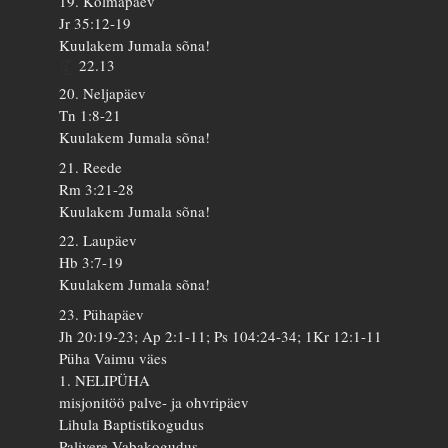
19. Kolmapäev
Jr 35:12-19
Kuulakem Jumala sõna!
22.13
20. Neljapäev
Tn 1:8-21
Kuulakem Jumala sõna!
21. Reede
Rm 3:21-28
Kuulakem Jumala sõna!
22. Laupäev
Hb 3:7-19
Kuulakem Jumala sõna!
23. Pühapäev
Jh 20:19-23; Ap 2:1-11; Ps 104:24-34; 1Kr 12:1-11
Püha Vaimu väes
1. NELIPÜHA
misjonitöö palve- ja ohvripäev
Lihula Baptistikogudus
Palivere Vabakogudus