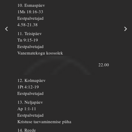
10. Esmaspäev
1Ms 18:16-33
Eestpalvetajad
4.58-21.38
11. Teisipäev
Tn 9:15-19
Eestpalvetajad
Vanematekogu koosolek
22.00
12. Kolmapäev
1Pt 4:12-19
Eestpalvetajad
13. Neljapäev
Ap 1:1-11
Eestpalvetajad
Kristuse taevaminemise püha
14. Reede