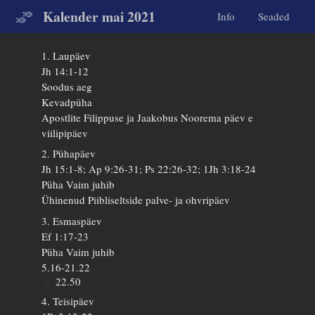
Kalender mai 2021
Info
Seaded
1. Laupäev
Jh 14:1-12
Soodus aeg
Kevadpüha
Apostlite Filippuse ja Jaakobus Noorema päev e
viilipipäev
2. Pühapäev
Jh 15:1-8; Ap 9:26-31; Ps 22:26-32; 1Jh 3:18-24
Püha Vaim juhib
Ühinenud Piibliseltside palve- ja ohvripäev
3. Esmaspäev
Ef 1:17-23
Püha Vaim juhib
5.16-21.22
22.50
4. Teisipäev