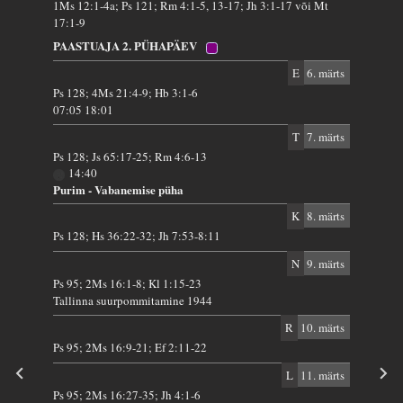
1Ms 12:1-4a; Ps 121; Rm 4:1-5, 13-17; Jh 3:1-17 või Mt
17:1-9
PAASTUAJA 2. PÜHAPÄEV
E
6. märts
Ps 128; 4Ms 21:4-9; Hb 3:1-6
07:05 18:01
T
7. märts
Ps 128; Js 65:17-25; Rm 4:6-13
14:40
Purim - Vabanemise püha
K
8. märts
Ps 128; Hs 36:22-32; Jh 7:53-8:11
N
9. märts
Ps 95; 2Ms 16:1-8; Kl 1:15-23
Tallinna suurpommitamine 1944
R
10. märts
Ps 95; 2Ms 16:9-21; Ef 2:11-22
L
11. märts
Ps 95; 2Ms 16:27-35; Jh 4:1-6