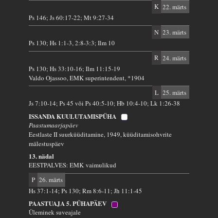
K
22. märts
Ps 146; Js 60:17-22; Mt 9:27-34
N
23. märts
Ps 130; Hs 1:1-3, 2:8-3:3; Ilm 10
R
24. märts
Ps 130; Hs 33:10-16; Ilm 11:15-19
Valdo Ojassoo, EMK superintendent, *1904
L
25. märts
Js 7:10-14; Ps 45 või Ps 40:5-10; Hb 10:4-10; Lk 1:26-38
ISSANDA KUULUTAMISPÜHA
Paastumaarjapäev
Eestlaste II suurküüditamine, 1949, küüditamisohvrite
mälestuspäev
13. nädal
EESTPALVES: EMK vaimulikud
P
26. märts
Hs 37:1-14; Ps 130; Rm 8:6-11; Jh 11:1-45
PAASTUAJA 5. PÜHAPÄEV
Üleminek suveajale