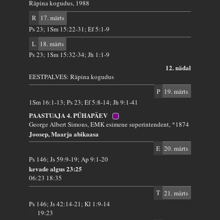
Räpina kogudus, 1988
R
17. märts
Ps 23; 1Sm 15:22-31; Ef 5:1-9
L
18. märts
Ps 23; 1Sm 15:32-34; Jh 1:1-9
12. nädal
EESTPALVES: Räpina kogudus
P
19. märts
1Sm 16:1-13; Ps 23; Ef 5:8-14; Jh 9:1-41
PAASTUAJA 4. PÜHAPÄEV
George Albert Simons, EMK esimene superintendent, *1874
Joosep, Maarja abikaasa
E
20. märts
Ps 146; Js 59:9-19; Ap 9:1-20
kevade algus 23:25
06:23 18:35
T
21. märts
Ps 146; Js 42:14-21; Kl 1:9-14
19:23