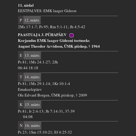
11. nädal
EESTPALVES: EMK laager Gideon
P
12. märts
2Ms 17:1-7; Ps 95; Rm 5:1-11; Jh 4:5-42
PAASTUAJA 3. PÜHAPÄEV
Korjandus EMK laager Gideoni toetuseks
August Theodor Arvidson, ÜMK piiskop, † 1964
E
13. märts
Ps 81; 1Ms 24:1-27; 2Jh
06:44 18:18
T
14. märts
Ps 81; 1Ms 29:1-14; 1Kr 10:1-4
Emakeelepäev
Ole Edvard Borgen, ÜMK piiskop, † 2009
K
15. märts
Ps 81; Jr 2:4-13; Jh 7:14-31, 37-39
04:08
N
16. märts
Ps 23; 1Sm 15:10-21; Ef 4:25-32