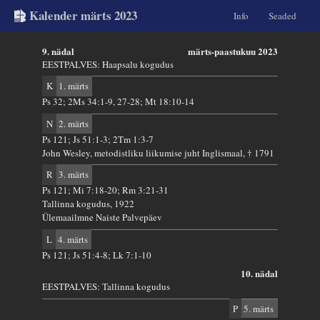
Kalender märts 2023
Info
Seaded
9. nädal
märts-paastukuu 2023
EESTPALVES: Haapsalu kogudus
K
1. märts
Ps 32; 2Ms 34:1-9, 27-28; Mt 18:10-14
N
2. märts
Ps 121; Js 51:1-3; 2Tm 1:3-7
John Wesley, metodistliku liikumise juht Inglismaal, † 1791
R
3. märts
Ps 121; Mi 7:18-20; Rm 3:21-31
Tallinna kogudus, 1922
Ülemaailmne Naiste Palvepäev
L
4. märts
Ps 121; Js 51:4-8; Lk 7:1-10
10. nädal
EESTPALVES: Tallinna kogudus
P
5. märts