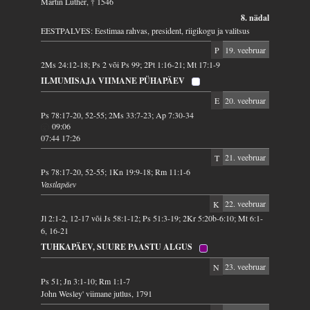
Martin Luther, † 1546
8. nädal
EESTPALVES: Eestimaa rahvas, president, riigikogu ja valitsus
P
19. veebruar
2Ms 24:12-18; Ps 2 või Ps 99; 2Pt 1:16-21; Mt 17:1-9
ILMUMISAJA VIIMANE PÜHAPÄEV
E
20. veebruar
Ps 78:17-20, 52-55; 2Ms 33:7-23; Ap 7:30-34
09:06
07:44 17:26
T
21. veebruar
Ps 78:17-20, 52-55; 1Kn 19:9-18; Rm 11:1-6
Vastlapäev
K
22. veebruar
Jl 2:1-2, 12-17 või Js 58:1-12; Ps 51:3-19; 2Kr 5:20b-6:10; Mt 6:1-
6, 16-21
TUHKAPÄEV, SUURE PAASTU ALGUS
N
23. veebruar
Ps 51; Jn 3:1-10; Rm 1:1-7
John Wesley' viimane jutlus, 1791