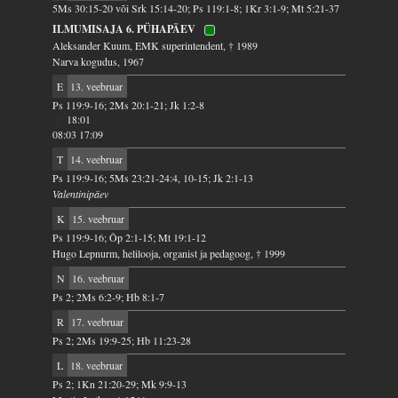
5Ms 30:15-20 või Srk 15:14-20; Ps 119:1-8; 1Kr 3:1-9; Mt 5:21-37
ILMUMISAJA 6. PÜHAPÄEV
Aleksander Kuum, EMK superintendent, † 1989
Narva kogudus, 1967
E
13. veebruar
Ps 119:9-16; 2Ms 20:1-21; Jk 1:2-8
18:01
08:03 17:09
T
14. veebruar
Ps 119:9-16; 5Ms 23:21-24:4, 10-15; Jk 2:1-13
Valentinipäev
K
15. veebruar
Ps 119:9-16; Õp 2:1-15; Mt 19:1-12
Hugo Lepnurm, helilooja, organist ja pedagoog, † 1999
N
16. veebruar
Ps 2; 2Ms 6:2-9; Hb 8:1-7
R
17. veebruar
Ps 2; 2Ms 19:9-25; Hb 11:23-28
L
18. veebruar
Ps 2; 1Kn 21:20-29; Mk 9:9-13