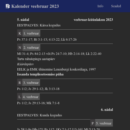
Kalender veebruar 2023
Info
Seaded
5. nädal
veebruar-küünlakuu 2023
EESTPALVES: Kärsa kogudus
K
1. veebruar
Ps 37:1-17; Rt 3:1-13; 4:13-22; Lk 6:17-26
N
2. veebruar
Ml 31-4; Ps 84:2-13 või Ps 24:7-10; Hb 2:14-18; Lk 2:22-40
Tartu rahulepingu aastapäev
Küünlapäev
EELK ja EMK ühinemine Leuenbergi konkordiaga, 1997
Issanda templissetoomise püha
R
3. veebruar
Ps 112; Js 29:1-12; Jk 3:13-18
L
4. veebruar
Ps 112; Js 29:13-16; Mk 7:1-8
6. nädal
EESTPALVES: Kunda kogudus
P
5. veebruar
Js 58:1-9a [9b-12]; Ps 112; 1Kr 2:1-12 [13-16]; Mt 5:13-20