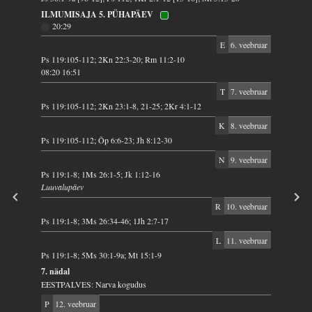
ILMUMISAJA 5. PÜHAPÄEV
20:29
E
6. veebruar
Ps 119:105-112; 2Kn 22:3-20; Rm 11:2-10
08:20 16:51
T
7. veebruar
Ps 119:105-112; 2Kn 23:1-8, 21-25; 2Kr 4:1-12
K
8. veebruar
Ps 119:105-112; Õp 6:6-23; Jh 8:12-30
N
9. veebruar
Ps 119:1-8; 1Ms 26:1-5; Jk 1:12-16
Luuvalupäev
R
10. veebruar
Ps 119:1-8; 3Ms 26:34-46; 1Jh 2:7-17
L
11. veebruar
Ps 119:1-8; 5Ms 30:1-9a; Mt 15:1-9
7. nädal
EESTPALVES: Narva kogudus
P
12. veebruar