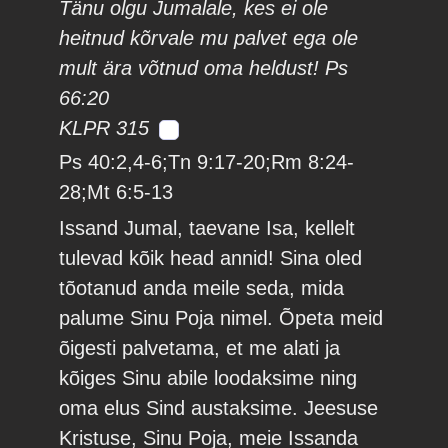
Tänu olgu Jumalale, kes ei ole
heitnud kõrvale mu palvet ega ole
mult ära võtnud oma heldust! Ps
66:20
KLPR 315
Ps 40:2,4-6;Tn 9:17-20;Rm 8:24-
28;Mt 6:5-13
Issand Jumal, taevane Isa, kellelt
tulevad kõik head annid! Sina oled
tõotanud anda meile seda, mida
palume Sinu Poja nimel. Õpeta meid
õigesti palvetama, et me alati ja
kõiges Sinu abile loodaksime ning
oma elus Sind austaksime. Jeesuse
Kristuse, Sinu Poja, meie Issanda