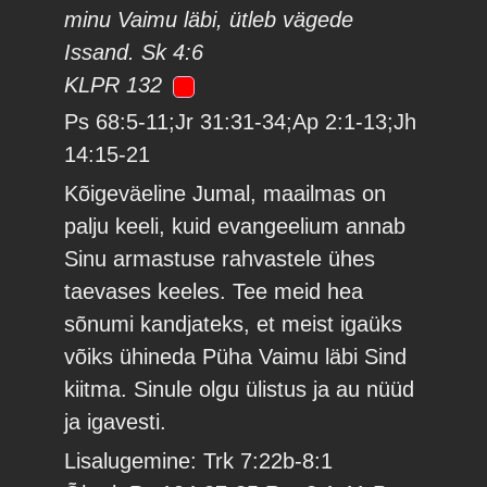
minu Vaimu läbi, ütleb vägede
Issand. Sk 4:6
KLPR 132
Ps 68:5-11;Jr 31:31-34;Ap 2:1-13;Jh
14:15-21
Kõigeväeline Jumal, maailmas on
palju keeli, kuid evangeelium annab
Sinu armastuse rahvastele ühes
taevases keeles. Tee meid hea
sõnumi kandjateks, et meist igaüks
võiks ühineda Püha Vaimu läbi Sind
kiitma. Sinule olgu ülistus ja au nüüd
ja igavesti.
Lisalugemine: Trk 7:22b-8:1