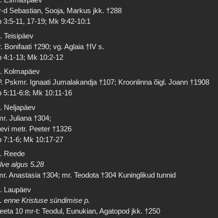
-d Sebastian, Sooja, Markus jkk. †288
 3:5-11, 17-19; Mk 9:42-10:1
. Teisipäev
. Bonifaati †290; vg. Aglaia †IV s.
 4:1-13; Mk 10:2-12
. Kolmapäev
. Pskmr. Ignaati Jumalakandja †107; Kroonlinna õigl. Joann †1908
 5:11-6:8; Mk 10:11-16
. Neljapäev
r. Juliana †304;
ievi metr. Peeter †1326
 7:1-6; Mk 10:17-27
. Reede
lve algus 5.28
r. Anastasia †304; mr. Teodota †304 Kuninglikud tunnid
. Laupäev
. enne Kristuse sündimise p.
eeta 10 mr-t: Teodul, Eunukian, Agatopod jkk. †250