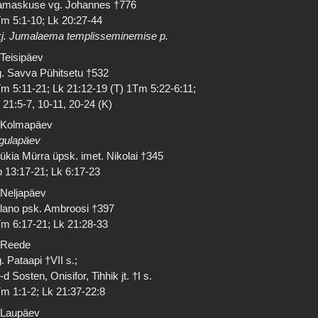
maskuse vg. Johannes †776
m 5:1-10; Lk 20:27-44
j. Jumalaema templisseminemise p.
 Teisipäev
. Savva Pühitsetu †532
m 5:11-21; Lk 21:12-19 (T) 1Tm 5:22-6:11;
 21:5-7, 10-11, 20-24 (K)
 Kolmapäev
gulapäev
ükia Mürra üpsk. imet. Nikolai †345
 13:17-21; Lk 6:17-23
 Neljapäev
lano psk. Ambroosi †397
m 6:17-21; Lk 21:28-33
 Reede
. Pataapi †VII s.;
-d Sosten, Onisifor, Tihhik jt. †I s.
m 1:1-2; Lk 21:37-22:8
 Laupäev