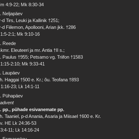
m 4:9-22; Mk 8:30-34
. Neljapäev
-d Tirs, Leuki ja Kallinik †251;
-d Fiilemon, Apollooni, Arian jkk. †286
 1:5-2:1; Mk 9:10-16
. Reede
kmr. Eleuteeri ja mr. Antia †II s.;
. Paulus †955; Petsamo vg. Triifon †1583
 1:15-2:10; Mk 9:33-41
. Laupäev
h. Haggai †500 e. Kr.; õu. Teofana †893
 1:16-23; Lk 14:1-11
. Pühapäev
 advent
. pp., pühade esivanemate pp.
h. Taaniel, p-d Anania, Asaria ja Miisael †600 e. Kr.
 v. HE Lk 24:36-53
 3:4-11; Lk 14:16-24
. Esmaspäev