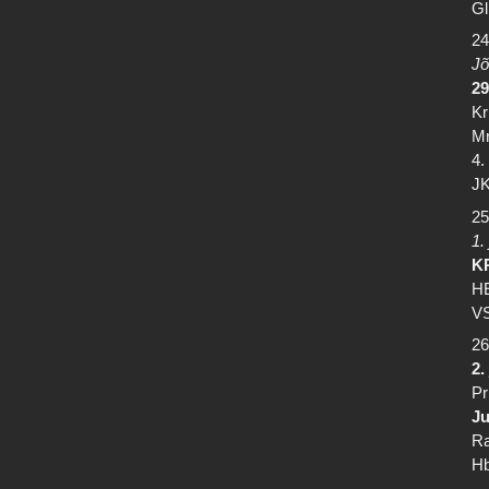
Gl
24
Jõ
29
Kr
Mr
4.
JK
25
1.
K
HE
VS
26
2.
Pr
J
Ra
Hb