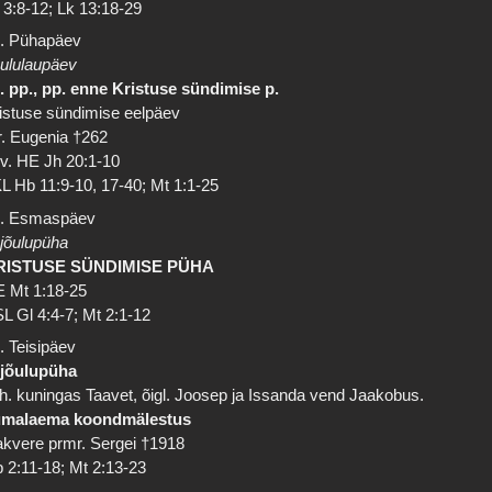
 3:8-12; Lk 13:18-29
. Pühapäev
ululaupäev
. pp., pp. enne Kristuse sündimise p.
istuse sündimise eelpäev
. Eugenia †262
 v. HE Jh 20:1-10
L Hb 11:9-10, 17-40; Mt 1:1-25
. Esmaspäev
 jõulupüha
RISTUSE SÜNDIMISE PÜHA
 Mt 1:18-25
L Gl 4:4-7; Mt 2:1-12
. Teisipäev
 jõulupüha
h. kuningas Taavet, õigl. Joosep ja Issanda vend Jaakobus.
umalaema koondmälestus
kvere prmr. Sergei †1918
 2:11-18; Mt 2:13-23