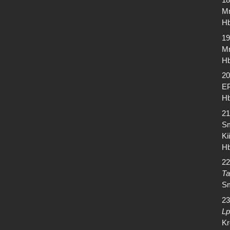
Mr
Hb
19
Mr
Hb
20
EP
Hb
21
Sm
Ki
Hb
22
Ta
Sm
23
Lp
Kr