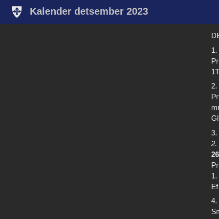
Kalender detsember 2023
D
1.
Pr
1T
2.
Pr
mr
Gl
3.
2.
26
Pr
1.
Ef
4.
Sm