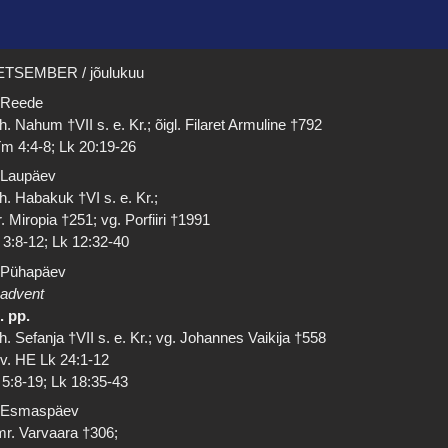
ETSEMBER / jõulukuu
 Reede
h. Nahum †VII s. e. Kr.; õigl. Filaret Armuline †792
m 4:4-8; Lk 20:19-26
 Laupäev
h. Habakuk †VI s. e. Kr.;
. Miropia †251; vg. Porfiiri †1991
 3:8-12; Lk 12:32-40
 Pühapäev
 advent
. pp.
h. Sefanja †VII s. e. Kr.; vg. Johannes Vaikija †558
 v. HE Lk 24:1-12
 5:8-19; Lk 18:35-43
 Esmaspäev
r. Varvaara †306;