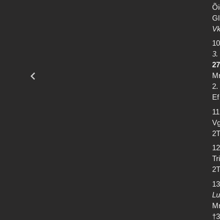
Õi
Gl
Vk
10
3.
27
Mr
2.
Ef
11
Vg
2T
12
Tr
2T
13
Lu
Mr
†