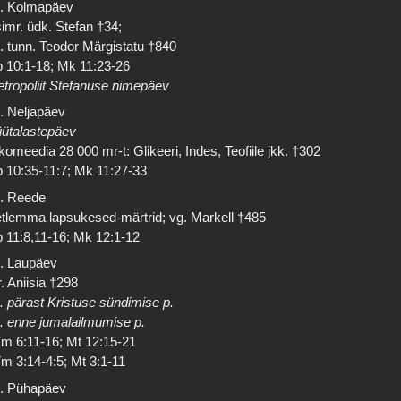
. Kolmapäev
imr. üdk. Stefan †34;
. tunn. Teodor Märgistatu †840
 10:1-18; Mk 11:23-26
tropoliit Stefanuse nimepäev
. Neljapäev
ütalastepäev
komeedia 28 000 mr-t: Glikeeri, Indes, Teofiile jkk. †302
 10:35-11:7; Mk 11:27-33
. Reede
tlemma lapsukesed-märtrid; vg. Markell †485
 11:8,11-16; Mk 12:1-12
. Laupäev
. Aniisia †298
. pärast Kristuse sündimise p.
. enne jumalailmumise p.
m 6:11-16; Mt 12:15-21
m 3:14-4:5; Mt 3:1-11
. Pühapäev