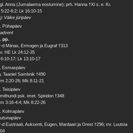
gl. Anna (Jumalaema eostumine); prh. Hanna †XI s. e. Kr.
 5:22-6:2; Lk 16:10-15
j: Väike jüripäev
. Pühapäev
 advent
. pp.
-d Miinas, Ermogen ja Eugraf †313
 v. HE Lk 24:12-35
 6:10-17; Lk 13:10-17
. Esmaspäev
. Taaniel Sambnik †490
m 2:20-26; Mk 8:11-21
. Teisipäev
imithundi psk. imet. Spiridon †348
m 3:16-4:4; Mk 8:22-26
. Kolmapäev
utsinapäev
-d Eustraati, Auksenti, Eugen, Mardaari ja Orest †296; mr. Luutsia
304