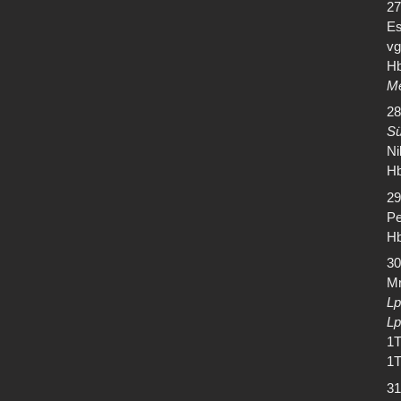
27
Es
vg
Hb
Me
28
Sü
Ni
Hb
29
Pe
Hb
30
Mr
Lp
Lp
1T
1T
31