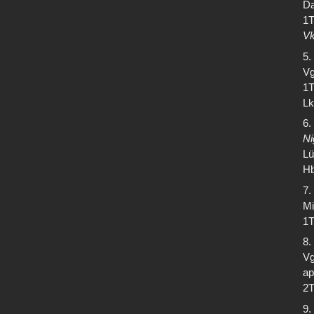
Da
1T
Vk
5.
Vg
1T
Lk
6.
Ni
Lü
Hb
7.
Mi
1T
8.
Vg
ap
2T
9.