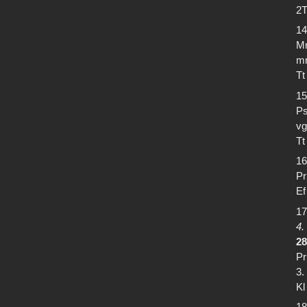
2T
14
Mr
mr
Tt
15
Ps
vg
Tt
16
Pr
Ef
17
4.
28
Pr
3.
Kl
18