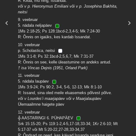
R: Kiida, mu hing, Issandat.
või v p. Hieronymus Emiliani või v p. Josephina Bakhita,
neitsi
9. veebruar
5. nädala neljapäev
1Ms 2:18-25; Ps 128:1bcd-2,3,4-5; Mk 7:24-30
R: Õnnis on igaüks, kes kardab Issandat.
10. veebruar
p. Scholastica, neitsi
1Ms 3:1-8; Ps 32:1bcd-2,5,6,7; Mk 7:31-37
R: Õnnis on see, kelle üleastumine on andeks antud.
† isa Vincas Dejnis (1951, Orland Park)
11. veebruar
5. nädala laupäev
1Ms 3:9-24; Ps 90:2, 3-4, 5-6, 12-13; Mk 8:1-10
R: Issand, sina oled meile eluasemeks põlvest põlve.
või v Lourdes’i maarjapäev või v Maarjalaupäev
Ülemaailmne haigete päev
12. veebruar
╬ AASTARINGI 6. PÜHAPÄEV
Srk 15:15-20; Ps 119:1-2,4-5,17-18,33-34; 1Kr 2:6-10; Mt
5:17-37 või Mt 5:20-22,27-28,33-34,37
R: Õndsad on need, kes käivad Issanda seaduse jargi.