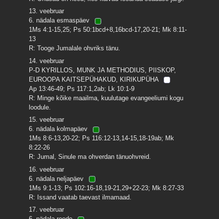
13. veebruar
6. nädala esmaspäev
1Ms 4:1-15,25; Ps 50:1bcd+8,16bcd-17,20-21; Mk 8:11-
13
R: Tooge Jumalale ohvriks tänu.
14. veebruar
P-D KYRILLOS, MUNK JA METHODIUS, PIISKOP,
EUROOPA KAITSEPÜHAKUD, KIRIKUPÜHA
Ap 13:46-49; Ps 117:1,2ab; Lk 10:1-9
R: Minge kõike maailma, kuulutage evangeeliumi kogu
loodule.
15. veebruar
6. nädala kolmapäev
1Ms 8:6-13,20-22; Ps 116:12-13,14-15,18-19ab; Mk
8:22-26
R: Jumal, Sinule ma ohverdan tänuohvreid.
16. veebruar
6. nädala neljapäev
1Ms 9:1-13; Ps 102:16-18,19-21,29+22-23; Mk 8:27-33
R: Issand vaatab taevast ilmamaad.
17. veebruar
6. nädala reede