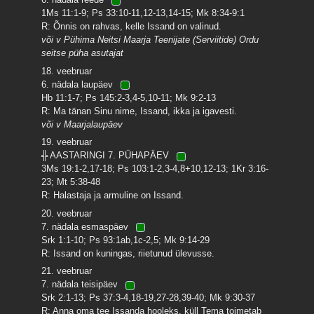
1Ms 11:1-9; Ps 33:10-11,12-13,14-15; Mk 8:34-9:1
R: Õnnis on rahvas, kelle Issand on valinud.
või v Pühima Neitsi Maarja Teenijate (Serviitide) Ordu
seitse püha asutajat
18. veebruar
6. nädala laupäev
Hb 11:1-7; Ps 145:2-3,4-5,10-11; Mk 9:2-13
R: Ma tänan Sinu nime, Issand, ikka ja igavesti.
või v Maarjalaupäev
19. veebruar
╬ AASTARINGI 7. PÜHAPÄEV
3Ms 19:1-2,17-18; Ps 103:1-2,3-4,8+10,12-13; 1Kr 3:16-
23; Mt 5:38-48
R: Halastaja ja armuline on Issand.
20. veebruar
7. nädala esmaspäev
Srk 1:1-10; Ps 93:1ab,1c-2,5; Mk 9:14-29
R: Issand on kuningas, riietunud ülevusse.
21. veebruar
7. nädala teisipäev
Srk 2:1-13; Ps 37:3-4,18-19,27-28,39-40; Mk 9:30-37
R: Anna oma tee Issanda hooleks, küll Tema toimetab