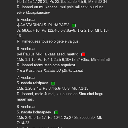
Hb 13:15-17,20-21; Ps 23:1bc-3a,3b-4,5,6; Mk 6:30-34
R: Issand on mu karjane, mul pole millestki puudust.
või v Maarjalaupäev
5. veebruar
╬ AASTARINGI 5. PÜHAPÄEV
Js 58:6a,7-10; Ps 112:4-5,6-7,8a+9; 1Kr 2:1-5; Mt 5:13-
16
R: Pimeduses tõuseb õigetele valgus.
6. veebruar
p-d Paulus Miki ja kaaslased, märtrid
1Ms 1:1-19; Ps 104:1-2a,5-6,10+12,24+35c; Mk 6:53-56
R: Issand rõõmustab oma tegudest.
† isa Kazimierz Kański SJ (1970, Esna)
7. veebruar
5. nädala teisipäev
1Ms 1:20-2,4a; Ps 8:4-5,6-7,8-9; Mk 7:1-13
R: Issand, meie Jumal, kui auline on Sinu nimi kogu
maailmas.
8. veebruar
5. nädala kolmapäev
1Ms 2:4b-9,15-17; Ps 104:1-2a,27-28,29cde-30; Mk
7:14-23