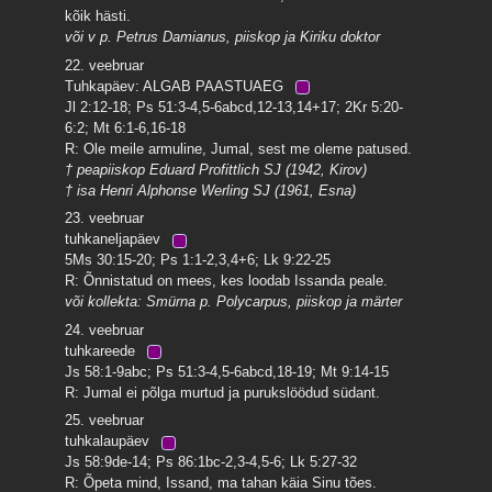
kõik hästi.
või v p. Petrus Damianus, piiskop ja Kiriku doktor
22. veebruar
Tuhkapäev: ALGAB PAASTUAEG
Jl 2:12-18; Ps 51:3-4,5-6abcd,12-13,14+17; 2Kr 5:20-
6:2; Mt 6:1-6,16-18
R: Ole meile armuline, Jumal, sest me oleme patused.
† peapiiskop Eduard Profittlich SJ (1942, Kirov)
† isa Henri Alphonse Werling SJ (1961, Esna)
23. veebruar
tuhkaneljapäev
5Ms 30:15-20; Ps 1:1-2,3,4+6; Lk 9:22-25
R: Õnnistatud on mees, kes loodab Issanda peale.
või kollekta: Smürna p. Polycarpus, piiskop ja märter
24. veebruar
tuhkareede
Js 58:1-9abc; Ps 51:3-4,5-6abcd,18-19; Mt 9:14-15
R: Jumal ei põlga murtud ja purukslöödud südant.
25. veebruar
tuhkalaupäev
Js 58:9de-14; Ps 86:1bc-2,3-4,5-6; Lk 5:27-32
R: Õpeta mind, Issand, ma tahan käia Sinu tões.