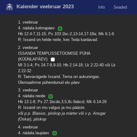
Kalender veebruar 2023
Info
Seaded
1. veebruar
4. nädala kolmapäev
Hb 12:4-7,11-15; Ps 103:1bc-2,13-14,17-18a; Mk 6:1-6
R: Issand on helde neile, kes Teda kardavad.
2. veebruar
ISSANDA TEMPLISSETOOMISE PÜHA
(KÜÜNLAPÄEV)
Ml 3:1-4; Ps 24:7-8,9-10; Hb 2:14-18; Lk 2:22-40 või Lk
2:22-32
R: Taevavägede Issand, Tema on aukuningas.
Ülemaailmne pühendunud elu päev
3. veebruar
4. nädala reede
Hb 13:1-8; Ps 27:1bcde,3,5,8c-9abcd; Mk 6:14-29
R: Issand on mu valgus ja mu pääste.
või p p. Blasius, piiskop ja märter või v p. Ansgar
(Oskar), piiskop
4. veebruar
4. nädala laupäev