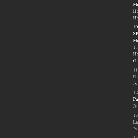
Mr
Hb
Hb
10
SP
Mr
1.
Hb
Gl
11
Pe
Js
12
Pa
Js
13
La
Js
14