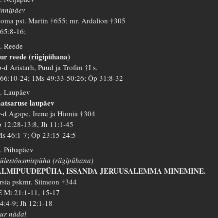
nnipäev
oma pst. Martin †655; mr. Ardalion †305
 65:8-16;
. Reede
ur reede (riigipühana)
-d Aristarh, Puud ja Trofim †I s.
 66:10-24; 1Ms 49:33-50:26; Õp 31:8-32
. Laupäev
atsaruse laupäev
-d Agape, Irene ja Hionia †304
 12:28-13:8, Jh 11:1-45
s 46:1-7; Õp 23:15-24:5
. Pühapäev
 ülestõusmispüha (riigipühana)
ALMIPUUDEPÜHA, ISSANDA JERUUSALEMMA MINEMINE.
rsia pskmr. Siimeon †344
 Mt 21:1-11, 15-17
 4:4-9; Jh 12:1-18
ur nädal