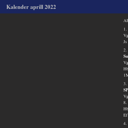
Kalender aprill 2022
AP
1.
Vg
Js
2.
Su
Vg
Hb
1M
3.
SP
Vg
8.
Hb
Ef
4.