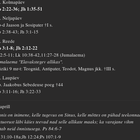
. Kolmapäev
 2:22-36; Jh 1:35-51
. Neljapäev
-d Jaason ja Sosipater †I s.
 2:38-43; Jh 3:1-15
. Reede
 3:1-8; Jh 2:12-22
 2:5-11; Lk 10:38-42,11:27-28 (Jumalaema)
malaema "Elavakstegev allikas".
ziki 9 mr-t: Teognid, Antipater, Teodot, Magnus jkk. †III s.
. Laupäev
. Jaakobus Sebedeuse poeg †44
 3:11-16; Jh 3:22-33
 aprill
nis on inimene, kelle tugevus on Sinus, kelle mõttes on pühad teekonna
tuorust läbi käies teevad nad selle allikate maaks; ka varajane vihm
tab neid õnnistusega. Ps 84:6-7
 31:10-18a;Jh 12:24;Ps 107:1-9