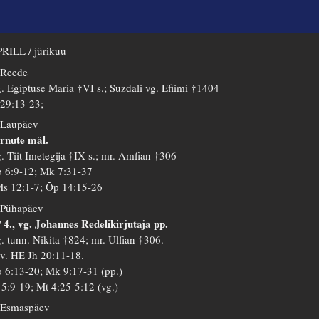
RILL / jürikuu
 Reede
. Egiptuse Maria †VI s.; Suzdali vg. Efiimi †1404
 29:13-23;
 Laupäev
rnute mäl.
. Tiit Imetegija †IX s.; mr. Amfian †306
 6:9-12; Mk 7:31-37
s 12:1-7; Õp 14:15-26
 Pühapäev
 4., vg. Johannes Redelikirjutaja pp.
. tunn. Nikita †824; mr. Ulfian †306.
 v. HE Jh 20:11-18.
 6:13-20; Mk 9:17-31 (pp.)
 5:9-19; Mt 4:25-5:12 (vg.)
 Esmaspäev