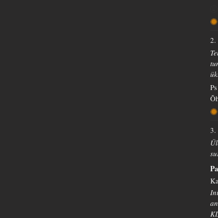
2.
Te
tu
ük
Ps
Õh
3.
Ül
su
Pa
Ka
In
an
K