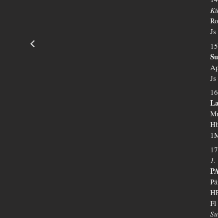
Kü
Ro
Js
15
Su
Ap
Js
16
La
Mr
Hb
1M
17
1.
P
Pä
HE
Fl
Su