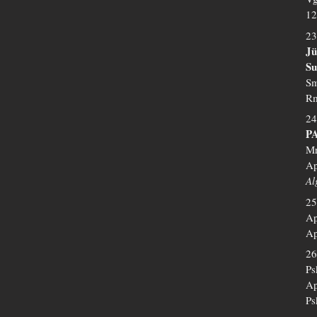
12
23
Jü
Su
Sm
Rm
24
P
Mr
Ap
Al
25
Ap
Ap
26
Ps
Ap
Ps