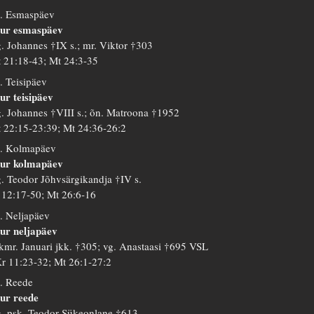
. Esmaspäev
ur esmaspäev
. Johannes †IX s.; mr. Viktor †303
 21:18-43; Mt 24:3-35
. Teisipäev
ur teisipäev
. Johannes †VIII s.; õn. Matroona †1952
 22:15-23:39; Mt 24:36-26:2
. Kolmapäev
ur kolmapäev
. Teodor Jõhvsärgikandja †IV s.
 12:17-50; Mt 26:6-16
. Neljapäev
ur neljapäev
kmr. Januari jkk. †305; vg. Anastaasi †695 VSL
r 11:23-32; Mt 26:1-27:2
. Reede
ur reede
. psk. Teodor Sükeonlane †613