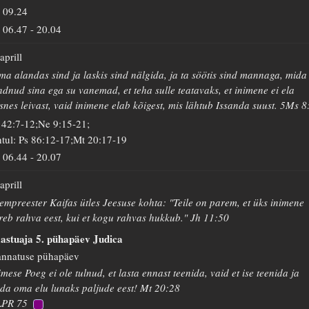
09.24
06.47
-
20.04
 aprill
ma alandas sind ja laskis sind nälgida, ja ta söötis sind mannaga, mida 
ndnud sina ega su vanemad, et teha sulle teatavaks, et inimene ei ela
snes leivast, vaid inimene elab kõigest, mis lähtub Issanda suust. 5Ms 8
 42:7-12;Ne 9:15-21;
tul: Ps 86:12-17;Mt 20:17-19
06.44
-
20.07
 aprill
empreester Kaifas ütles Jeesuse kohta: "Teile on parem, et üks inimene
reb rahva eest, kui et kogu rahvas hukkub." Jh 11:50
astuaja 5. pühapäev Judica
nnatuse pühapäev
imese Poeg ei ole tulnud, et lasta ennast teenida, vaid et ise teenida ja
da oma elu lunaks paljude eest! Mt 20:28
LPR 75