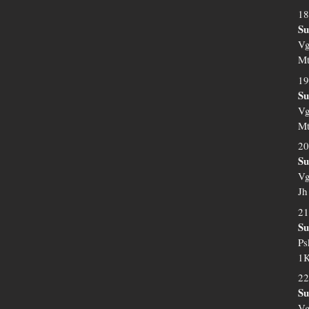
18
Su
Vg
Mt
19
Su
Vg
Mt
20
Su
Vg
Jh
21
Su
Ps
1K
22
Su
Vg