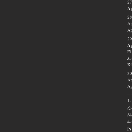
27
Ap
28
Ap
Ap
29
Ap
Fl
Ju
Kü
30
Ap
Ap
1.
Õn
Nu
ka
Ps