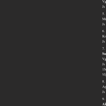
Vg
Js
5.
Mr
Js
6.
Ko
Js
7.
Su
Vg
Js
1M
Vk
8.
Ap
Js
9.
Ak