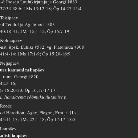
-d Joosep Laulukirjutaja ja Georgi †883
 37:33-38:6; 1Ms 13:12-18; Õp 14:27-15:4
 Teisipäev
-d Teodul ja Agatopod †303
 40:18-31; 1Ms 15:1-15; Õp 15:7-19
 Kolmapäev
nst. üpsk. Eutiiki †582; vg. Platoniida †308
 41:4-14; 1Ms 17:1-9; Õp 15:20-16:9
 Neljapäev
ure kaanoni neljapäev
. tunn. Georgi †820
 42:5-16;
s 18:20-33; Õp 16:17-17:17
j. Jumalaema rõõmukuulutamise p.
 Reede
-d Herodion, Agav, Flegon, Erm jt. †I s.
 45:11-17; 1Ms 22:1-18; Õp 17:17-18:5
 Laupäev
afisti laupäev