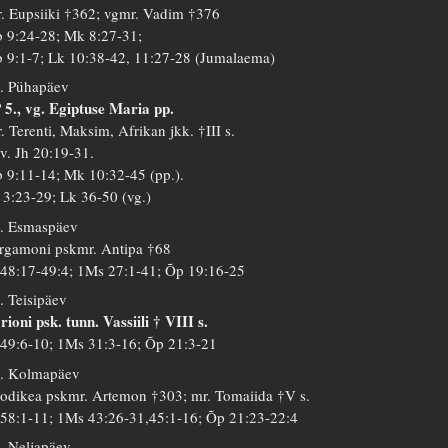
. Eupsiiki †362; vgmr. Vadim †376
 9:24-28; Mk 8:27-31;
 9:1-7; Lk 10:38-42, 11:27-28 (Jumalaema)
. Pühapäev
 5., vg. Egiptuse Maria pp.
. Terenti, Maksim, Afrikan jkk. †III s.
 v. Jh 20:19-31.
 9:11-14; Mk 10:32-45 (pp.).
 3:23-29; Lk 36-50 (vg.)
. Esmaspäev
rgamoni pskmr. Antipa †68
 48:17-49:4; 1Ms 27:1-41; Õp 19:16-25
. Teisipäev
rioni psk. tunn. Vassiili † VIII s.
 49:6-10; 1Ms 31:3-16; Õp 21:3-21
. Kolmapäev
odikea pskmr. Artemon †303; mr. Tomaiida †V s.
 58:1-11; 1Ms 43:26-31,45:1-16; Õp 21:23-22:4
. Neljapäev