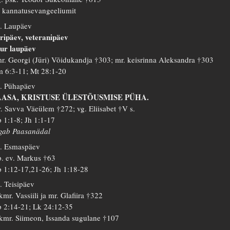
 kannatusevangeeliumit
. Laupäev
ripäev, veteranipäev
ur laupäev
r. Georgi (Jüri) Võidukandja †303; mr. keisrinna Aleksandra †303
 6:3-11; Mt 28:1-20
. Pühapäev
AASA, KRISTUSE ÜLESTÕUSMISE PÜHA.
. Savva Väeülem †272; vg. Eliisabet †V s.
 1:1-8; Jh 1:1-17
gab Paasanädal
. Esmaspäev
. ev. Markus †63
 1:12-17,21-26; Jh 1:18-28
. Teisipäev
kmr. Vassiili ja mr. Glafiira †322
 2:14-21; Lk 24:12-35
kmr. Siimeon, Issanda sugulane †107