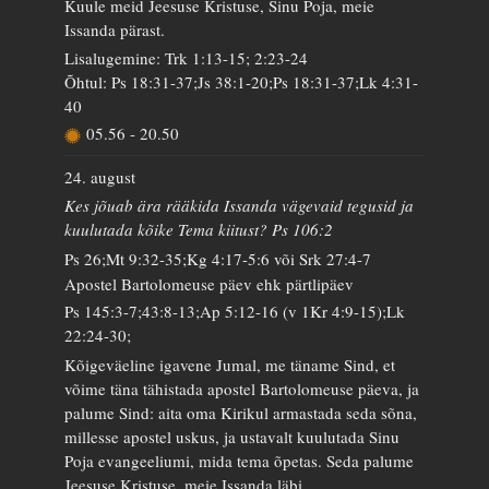
Kuule meid Jeesuse Kristuse, Sinu Poja, meie
Issanda pärast.
Lisalugemine: Trk 1:13-15; 2:23-24
Õhtul: Ps 18:31-37;Js 38:1-20;Ps 18:31-37;Lk 4:31-
40
05.56
-
20.50
24. august
Kes jõuab ära rääkida Issanda vägevaid tegusid ja
kuulutada kõike Tema kiitust? Ps 106:2
Ps 26;Mt 9:32-35;Kg 4:17-5:6 või Srk 27:4-7
Apostel Bartolomeuse päev ehk pärtlipäev
Ps 145:3-7;43:8-13;Ap 5:12-16 (v 1Kr 4:9-15);Lk
22:24-30;
Kõigeväeline igavene Jumal, me täname Sind, et
võime täna tähistada apostel Bartolomeuse päeva, ja
palume Sind: aita oma Kirikul armastada seda sõna,
millesse apostel uskus, ja ustavalt kuulutada Sinu
Poja evangeeliumi, mida tema õpetas. Seda palume
Jeesuse Kristuse, meie Issanda läbi.