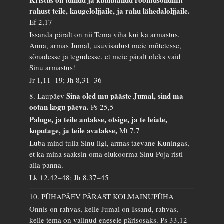
rahust teile, kaugelolijaile, ja rahu lähedalolijaile.
Ef 2,17
Issanda päralt on nii Tema viha kui ka armastus.
Anna, armas Jumal, usuvisadust meie mõtetesse,
sõnadesse ja tegudesse, et meie päralt oleks vaid
Sinu armastus!
Jr 1,11–19; Jh 8,31–36
Sina oled mu pääste Jumal, sind ma
8. Laupäev
ootan kogu päeva.
Ps 25,5
Paluge, ja teile antakse, otsige, ja te leiate,
koputage, ja teile avatakse,
Mt 7,7
Luba mind tulla Sinu ligi, armas taevane Kuningas,
et ka mina saaksin oma elukoorma Sinu Poja risti
alla panna.
Lk 12,42–48; Jh 8,37–45
10. PÜHAPÄEV PÄRAST KOLMAINUPÜHA
Õnnis on rahvas, kelle Jumal on Issand, rahvas,
kelle tema on valinud enesele pärisosaks.
Ps 33,12