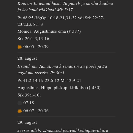
Kõik on Ta teinud hästi, Ta paneb ju kurdid kuulma
ja keeletud rääkima! Mk 7:37
Ps 68:25-36;Õp 10:18-21,31-32 või Srk 22:27-
23:2;Lk 8:1-3
Monica, Augustinuse ema († 387)
Srk 26:1-3,13-16;
06.05
-
20.39
28. august
Issand, mu Jumal, ma kisendasin Su poole ja Sa
tegid mu terveks. Ps 30:3
Ps 41:2-14;Lk 23:6-12;Mt 12:9-21
Augustinus, Hippo piiskop, kirikuisa († 430)
Srk 39:1-10;
07.18
06.07
-
20.36
29. august
Jeesus ütleb: „Inimesed peavad kohtupäeval aru