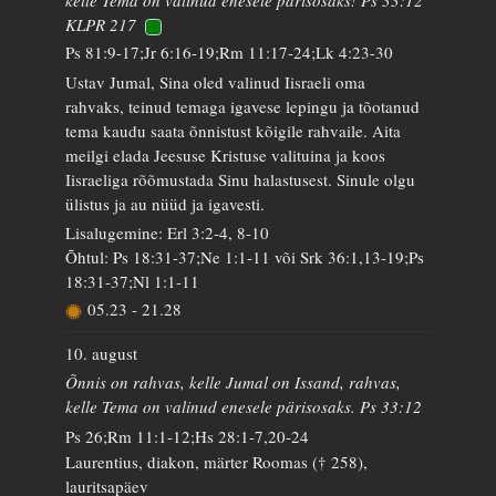
kelle Tema on valinud enesele pärisosaks! Ps 33:12
KLPR 217
Ps 81:9-17;Jr 6:16-19;Rm 11:17-24;Lk 4:23-30
Ustav Jumal, Sina oled valinud Iisraeli oma
rahvaks, teinud temaga igavese lepingu ja tõotanud
tema kaudu saata õnnistust kõigile rahvaile. Aita
meilgi elada Jeesuse Kristuse valituina ja koos
Iisraeliga rõõmustada Sinu halastusest. Sinule olgu
ülistus ja au nüüd ja igavesti.
Lisalugemine: Erl 3:2-4, 8-10
Õhtul: Ps 18:31-37;Ne 1:1-11 või Srk 36:1,13-19;Ps
18:31-37;Nl 1:1-11
05.23
-
21.28
10. august
Õnnis on rahvas, kelle Jumal on Issand, rahvas,
kelle Tema on valinud enesele pärisosaks. Ps 33:12
Ps 26;Rm 11:1-12;Hs 28:1-7,20-24
Laurentius, diakon, märter Roomas († 258),
lauritsapäev