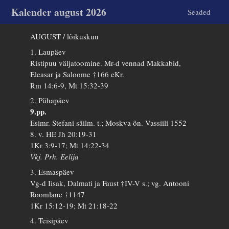
Kalender august 2026
Seaded
AUGUST / lõikuskuu
1. Laupäev
Ristipuu väljatoomine. Mr-d vennad Makkabid,
Eleasar ja Saloome †166 eKr.
Rm 14:6-9, Mt 15:32-39
2. Pühapäev
9.pp.
Esimr. Stefani säilm. t.; Moskva õn. Vassiili 1552
8. v. HE Jh 20:19-31
1Kr 3:9-17; Mt 14:22-34
Vkj. Prh. Eelija
3. Esmaspäev
Vg-d Iisak, Dalmati ja Faust †IV-V s.; vg. Antooni
Roomlane †1147
1Kr 15:12-19; Mt 21:18-22
4. Teisipäev