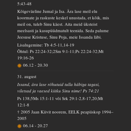
5:43-48
Kõigeväeline Jumal ja Isa. Ära lase meil elu
koormate ja raskuste keskel unustada, et kõik, mis
meil on, tuleb Sinu käest. Aita meid üksteist
meelsasti ja kasupüüdmatult teenida. Seda palume
Jeesuse Kristuse, Sinu Poja, meie Issanda läbi.
Lisalugemine: Tb 4:5-11,14-19
Õhtul: Ps 22:24-32;2Sm 9:1-11;Ps 22:24-32;Mt
19:16-26
06.12
-
20.30
31. august
Issand, ära lase rõhutuid tulla häbiga tagasi,
viletsad ja vaesed kiitku Sinu nime! Ps 74:21
Ps 138;5Ms 15:1-11 või Srk 29:1-2,8-17,20;Mt
12:1-8
† 2005 Jaan Kiivit noorem, EELK peapiiskop 1994–
2005
06.14
-
20.27