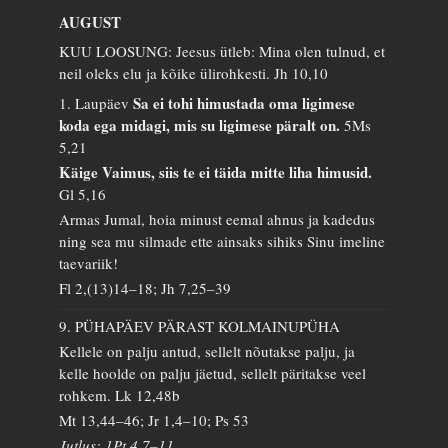
AUGUST
KUU LOOSUNG: Jeesus ütleb: Mina olen tulnud, et
neil oleks elu ja kõike ülirohkesti.
Jh 10,10
Sa ei tohi himustada oma ligimese
1. Laupäev
koda ega midagi, mis su ligimese päralt on.
5Ms
5,21
Käige Vaimus, siis te ei täida mitte liha himusid.
Gl 5,16
Armas Jumal, hoia minust eemal ahnus ja kadedus
ning sea mu silmade ette ainsaks sihiks Sinu imeline
taevariik!
Fl 2,(13)14–18; Jh 7,25–39
9. PÜHAPÄEV PÄRAST KOLMAINUPÜHA
Kellele on palju antud, sellelt nõutakse palju, ja
kelle hoolde on palju jäetud, sellelt päritakse veel
rohkem.
Lk 12,48b
Mt 13,44–46; Jr 1,4–10; Ps 53
Jutlus: 1Pt 4,7–11