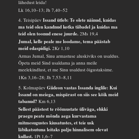
lähedust leida!
Lk 16,10–13; Jh 7,40–52
Issand ütleb: Te olete näinud, kuidas
4. Teisipäev
ma teid olen kandnud kotka tiibadel ja kuidas ma
teid olen toonud enese juurde.
2Ms 19,4
Jumal, kelle peale me loodame, tema päästab
meid edaspidigi.
2Kr 1,10
Armas Jumal, Sinu armastuse aluskiviks on usaldus.
Õpeta meid Sind usaldama ja anna meile
meelekindlust, et me Sinu usaldust õigustaksime.
1Kn 3,16–28; Jh 7,53–8,11
Giideon vastas Issanda inglile: Kui
5. Kolmapäev
Issand on meiega, mispärast on siis see kõik meid
tabanud?
Km 6,13
Sellest päästest te rõõmustate üliväga, ehkki
praegu peate mõnda aega kurvastama
mitmesugustes kiusatustes, et teie usk
läbikatsutuna leitaks palju hinnalisem olevat
kullast.
1Pt 1,6–7