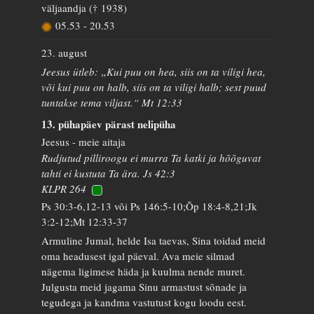
väljaandja († 1938)
05.53
-
20.53
23. august
Jeesus ütleb: „Kui puu on hea, siis on ta viligi hea,
või kui puu on halb, siis on ta viligi halb; sest puud
tuntakse tema viljast.“ Mt 12:33
13. pühapäev pärast nelipüha
Jeesus - meie aitaja
Rudjutud pilliroogu ei murra Ta katki ja hõõguvat
tahti ei kustuta Ta ära. Js 42:3
KLPR 264
Ps 30:3-6,12-13 või Ps 146:5-10;Õp 18:4-8,21;Jk
3:2-12;Mt 12:33-37
Armuline Jumal, helde Isa taevas, Sina toidad meid
oma headusest igal päeval. Ava meie silmad
nägema ligimese häda ja kuulma nende muret.
Julgusta meid jagama Sinu armastust sõnade ja
tegudega ja kandma vastutust kogu loodu eest.