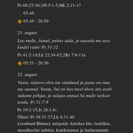
Ps 68:25-36;1Pt 5:1-5;Mk 2:13-17
05.46
05.49
-
20.59
21. august
Loo mulle, Jumal, puhas süda, ja uuenda mu sees
kindel vaim! Ps 51:12
Ps 41:2-14;Lk 22:54-62;2Kr 7:8-13a
05.51
-
20.56
22. august
Vaata, süüteos olen ma sündinud ja patus on ema
mu saanud. Vaata, Sul on hea meel tõest, mis asub
südame põhjas, ja salajas annad Sa mulle tarkust
teada. Ps 51:7-8
Ps 19:2-15;Js 26:1-6;
Õhtul: Ps 18:31-37;Lk 4:31-40
Leonhard Blumer, misjonär Arushas Ida–Aafrikas,
masaikeelse aabitsa, katekismuse ja lauluraamatu