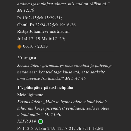
andma igast tühjast sõnast, mis nad on rääkinud.“
Mt 12:36
Ps 19:2-15;Mt 15:29-31;
Õhtul: Ps 22:24-32;Mt 19:16-26
Ristija Johannese märtrisurm
Jr 1:4,17–19;Mk 6:17–29;
06.10
-
20.33
30. august
Jeesus ütleb: „Armastage oma vaenlasi ja palvetage
nende eest, kes teid taga kiusavad, et te saaksite
oma taevase Isa lasteks!“ Mt 5:44-45
14. pühapäev pärast nelipüha
Meie ligimene
Kristus ütleb: „Mida te iganes olete teinud kellele
tahes mu kõige pisematest vendadest, seda te olete
teinud mulle.“ Mt 25:40
KLPR 314
Ps 112:5-9;1Sm 24:9-12,17-21;1Jh 3:11-18;Mt