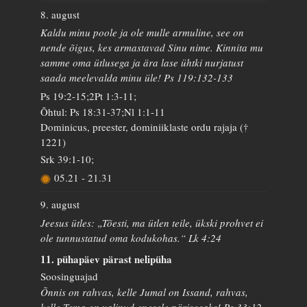
8. august
Kaldu minu poole ja ole mulle armuline, see on
nende õigus, kes armastavad Sinu nime. Kinnita mu
samme oma ütlusega ja ära lase ühtki nurjatust
saada meelevalda minu üle! Ps 119:132-133
Ps 19:2-15;2Pt 1:3-11;
Õhtul: Ps 18:31-37;Nl 1:1-11
Dominicus, preester, dominiiklaste ordu rajaja (†
1221)
Srk 39:1-10;
05.21
-
21.31
9. august
Jeesus ütles: „Tõesti, ma ütlen teile, ükski prohvet ei
ole tunnustatud oma kodukohas.“ Lk 4:24
11. pühapäev pärast nelipüha
Soosinguajad
Õnnis on rahvas, kelle Jumal on Issand, rahvas,