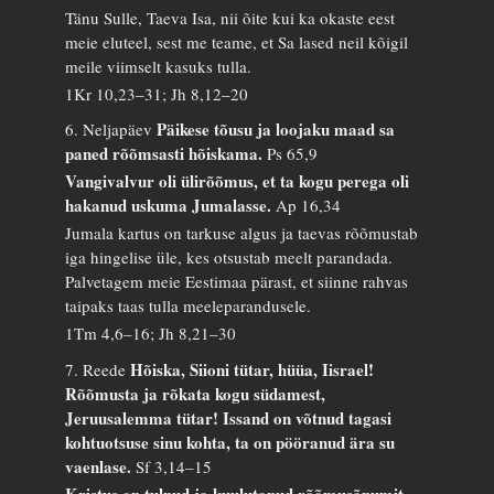
Tänu Sulle, Taeva Isa, nii õite kui ka okaste eest
meie eluteel, sest me teame, et Sa lased neil kõigil
meile viimselt kasuks tulla.
1Kr 10,23–31; Jh 8,12–20
Päikese tõusu ja loojaku maad sa
6. Neljapäev
paned rõõmsasti hõiskama.
Ps 65,9
Vangivalvur oli ülirõõmus, et ta kogu perega oli
hakanud uskuma Jumalasse.
Ap 16,34
Jumala kartus on tarkuse algus ja taevas rõõmustab
iga hingelise üle, kes otsustab meelt parandada.
Palvetagem meie Eestimaa pärast, et siinne rahvas
taipaks taas tulla meeleparandusele.
1Tm 4,6–16; Jh 8,21–30
Hõiska, Siioni tütar, hüüa, Iisrael!
7. Reede
Rõõmusta ja rõkata kogu südamest,
Jeruusalemma tütar! Issand on võtnud tagasi
kohtuotsuse sinu kohta, ta on pööranud ära su
vaenlase.
Sf 3,14–15
Kristus on tulnud ja kuulutanud rõõmusõnumit