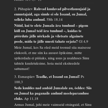
Rahvad kuulavad pilvestlausujaid ja
2. Pühapäev
ennustajaid, aga sinule ei ole Issand, su Jumal,
selleks luba andnud.
5Ms 18,14
Nüüd, kui te olete Jumala ära tundnud – pigem
küll on Jumal teid ära tundnud –, kuidas te
pöördute jälle nõrkade ja viletsate algainete
poole, mida te jälle uuesti tahate orjata?
Gl 4,9
Meie Jumal, kes Sa oled meid toonud siia maisesse
elukooli, et me siin ka ausust õpiksime, mitte
spikerdada ei püüaks, ning usus ja usalduses Sinu
tahtele kuuletuksime, hoia meid eksiteedele
sattumast!
Teadke, et Issand on Jumal!
3. Esmaspäev
Ps
100,3
Seda kuuldes nad andsid Jumalale au, öeldes: Siis
on Jumal ka paganaile andnud meeleparanduse
eluks.
Ap 11,18
Armas Jumal, juhi meie vaimseid otsinguid, et Sinu