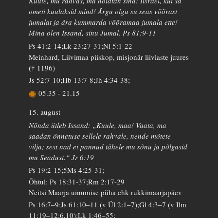
Kuule, mu rahvas, ma hoiatan sind! Iisrael, kui sa
ometi kuulaksid mind! Ärgu olgu su seas võõrast
jumalat ja ära kummarda võõramaa jumala ette!
Mina olen Issand, sinu Jumal. Ps 81:9-11
Ps 41:2-14;Lk 23:27-31;Nl 5:1-22
Meinhard, Liivimaa piiskop, misjonär liivlaste juures
(† 1196)
Js 52:7-10;Hb 13:7-8;Jh 4:34-38;
05.35
-
21.15
15. august
Nõnda ütleb Issand: „Kuule, maa! Vaata, ma
saadan õnnetuse sellele rahvale, nende mõtete
vilja; sest nad ei pannud tähele mu sõnu ja põlgasid
mu Seadust.“ Jr 6:19
Ps 19:2-15;5Ms 4:25-31;
Õhtul: Ps 18:31-37;Rm 2:17-29
Neitsi Maarja uinumise püha ehk rukkimaarjapäev
Ps 16:7–9;Js 61:10–11 (v Ül 2:1–7);Gl 4:3–7 (v Ilm
11:19–12:6,10);Lk 1:46–55;