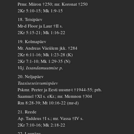
Prmr. Miiron †250; mr. Koronat †250
2Kr 5:10-15; Mk 1:9-15
18. Teisipäev
Mr-d Floor ja Laur †II s.
2Kr 5:15-21; Mk 1:16-22
19. Kolmapäev
Mr. Andreas Väeülem jkk. †284
2Kr 6:11-16; Mk 1:23-28 (K)
2Kr 7:1-10; Mk 1:29-35 (N)
Vkj. Issandamuutmise p.
20. Neljapäev
Taasiseseisvumispäev
Pskmr. Peeter ja Eesti uusmr-t †1944-55; prh.
Saamuel †XI s. eKr.; mr. Memnon †304
Rm 8:28-39; Mt 10:16-22 (mr-d)
21. Reede
Ap. Taddeus †I s.; mr. Vassa †IV s.
2Kr 7:10-16; Mk 2:18-22
22. Laupäev