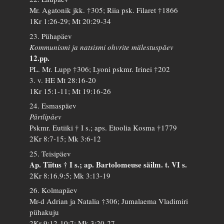
Mr. Agatonik jkk. †305; Riia psk. Filaret †1866
1Kr 1:26-29; Mt 20:29-34
23. Pühapäev
Kommunismi ja natsismi ohvrite mälestuspäev
12.pp.
PL. Mr. Lupp †306; Lyoni pskmr. Irinei †202
3. v. HE Mt 28:16-20
1Kr 15:1-11; Mt 19:16-26
24. Esmaspäev
Pärtlipäev
Pskmr. Eutiiki † I s.; aps. Etoolia Kosma †1779
2Kr 8:7-15; Mk 3:6-12
25. Teisipäev
Ap. Tiitus † I s.; ap. Bartolomeuse säilm. t. VI s.
2Kr 8:16.9:5; Mk 3:13-19
26. Kolmapäev
Mr-d Adrian ja Natalia †306; Jumalaema Vladimiri
pühakuju
2Kr 9:12-10:7; Mk 3:20-27