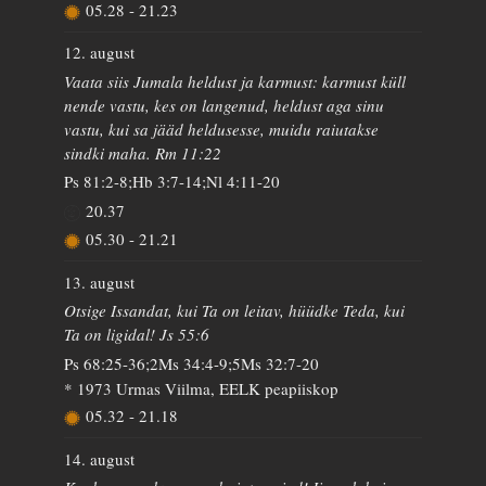
05.28
-
21.23
12. august
Vaata siis Jumala heldust ja karmust: karmust küll
nende vastu, kes on langenud, heldust aga sinu
vastu, kui sa jääd heldusesse, muidu raiutakse
sindki maha. Rm 11:22
Ps 81:2-8;Hb 3:7-14;Nl 4:11-20
20.37
05.30
-
21.21
13. august
Otsige Issandat, kui Ta on leitav, hüüdke Teda, kui
Ta on ligidal! Js 55:6
Ps 68:25-36;2Ms 34:4-9;5Ms 32:7-20
* 1973 Urmas Viilma, EELK peapiiskop
05.32
-
21.18
14. august