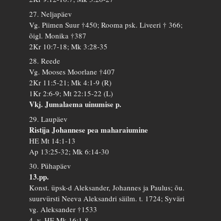
27. Neljapäev
Vg. Piimen Suur †450; Rooma psk. Liveeri † 366;
õigl. Monika †387
2Kr 10:7-18; Mk 3:28-35
28. Reede
Vg. Mooses Moorlane †407
2Kr 11:5-21; Mk 4:1-9 (R)
1Kr 2:6-9; Mt 22:15-22 (L)
Vkj. Jumalaema uinumise p.
29. Laupäev
Ristija Johannese pea maharaiumine
HE Mt 14:1-13
Ap 13:25-32; Mk 6:14-30
30. Pühapäev
13.pp.
Konst. üpsk-d Aleksander, Johannes ja Paulus; õu.
suurvürsti Neeva Aleksandri säilm. t. 1724; Syväri
vg. Aleksander †1533
4. v. HE Mk 16:1-8