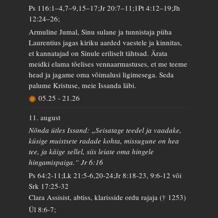
Ps 116:1–4,7–9,15–17;Jr 20:7–11;1Pt 4:12–19;Jh
12:24–26;
Armuline Jumal, Sinu sulane ja tunnistaja püha
Laurentius jagas kiriku aarded vaestele ja kinnitas,
et kannatajad on Sinule eriliselt tähtsad. Ärata
meidki elama tõelises vennaarmastuses, et me teeme
head ja jagame oma võimalusi ligimesega. Seda
palume Kristuse, meie Issanda läbi.
05.25
-
21.26
11. august
Nõnda ütles Issand: „Seisatage teedel ja vaadake,
küsige muistsete radade kohta, missugune on hea
tee, ja käige sellel, siis leiate oma hingele
hingamispaiga.“ Jr 6:16
Ps 64:2-11;Lk 21:5-6,20-24;Jr 8:18-23, 9:6-12 või
Srk 17:25-32
Clara Assisist, abtiss, klarisside ordu rajaja († 1253)
Ül 8:6-7;