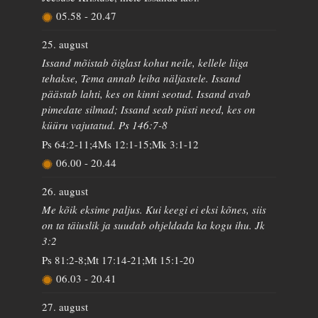
05.58
-
20.47
25. august
Issand mõistab õiglast kohut neile, kellele liiga
tehakse, Tema annab leiba näljastele. Issand
päästab lahti, kes on kinni seotud. Issand avab
pimedate silmad; Issand seab püsti need, kes on
küüru vajutatud. Ps 146:7-8
Ps 64:2-11;4Ms 12:1-15;Mk 3:1-12
06.00
-
20.44
26. august
Me kõik eksime paljus. Kui keegi ei eksi kõnes, siis
on ta täiuslik ja suudab ohjeldada ka kogu ihu. Jk
3:2
Ps 81:2-8;Mt 17:14-21;Mt 15:1-20
06.03
-
20.41
27. august