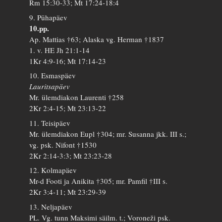
Rm 15:30-33; Mt 17:24-18:4
9. Pühapäev
10.pp.
Ap. Mattias †63; Alaska vg. Herman †1837
1. v. HE Jh 21:1-14
1Kr 4:9-16; Mt 17:14-23
10. Esmaspäev
Lauritsapäev
Mr. ülemdiakon Laurenti †258
2Kr 2:4-15; Mt 23:13-22
11. Teisipäev
Mr. ülemdiakon Eupl †304; mr. Susanna jkk. III s.;
vg. psk. Nifont †1530
2Kr 2:14-3:3; Mt 23:23-28
12. Kolmapäev
Mr-d Footi ja Anikita †305; mr. Pamfil †III s.
2Kr 3:4-11; Mt 23:29-39
13. Neljapäev
PL. Vg. tunn Maksimi säilm. t.; Voroneži psk.