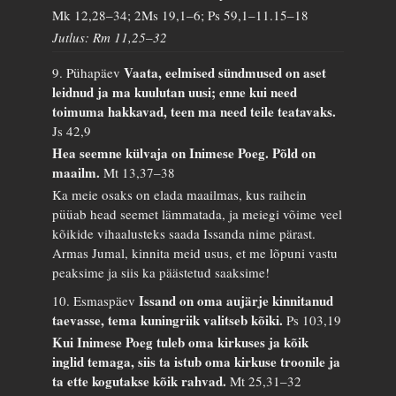
Mk 12,28–34; 2Ms 19,1–6; Ps 59,1–11.15–18
Jutlus: Rm 11,25–32
Vaata, eelmised sündmused on aset
9. Pühapäev
leidnud ja ma kuulutan uusi; enne kui need
toimuma hakkavad, teen ma need teile teatavaks.
Js 42,9
Hea seemne külvaja on Inimese Poeg. Põld on
maailm.
Mt 13,37–38
Ka meie osaks on elada maailmas, kus raihein
püüab head seemet lämmatada, ja meiegi võime veel
kõikide vihaalusteks saada Issanda nime pärast.
Armas Jumal, kinnita meid usus, et me lõpuni vastu
peaksime ja siis ka päästetud saaksime!
Issand on oma aujärje kinnitanud
10. Esmaspäev
taevasse, tema kuningriik valitseb kõiki.
Ps 103,19
Kui Inimese Poeg tuleb oma kirkuses ja kõik
inglid temaga, siis ta istub oma kirkuse troonile ja
ta ette kogutakse kõik rahvad.
Mt 25,31–32