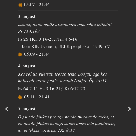
05.07
-
21.46
3. august
Issand, anna mulle arusaamist oma sõna mööda!
Ps 119:169
Ps 26;1Kn 3:16-28;1Tm 4:6-16
† Jaan Kiivit vanem, EELK peapiiskop 1949–67
05.09
-
21.44
4. august
Kes rõhub viletsat, teotab tema Loojat, aga kes
halastab vaese peale, austab Loojat. Õp 14:31
Ps 64:2-11;Hs 3:16-21;1Kr 6:12-20
05.11
-
21.41
5. august
Olgu teie jõukus praegu nende puudusele toeks, et
ka nende jõukus kunagi saaks toeks teie puudusele,
nii et tekiks võrdsus. 2Kr 8:14