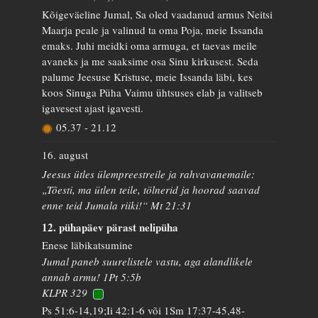
Kõigeväeline Jumal, Sa oled vaadanud armus Neitsi
Maarja peale ja valinud ta oma Poja, meie Issanda
emaks. Juhi meidki oma armuga, et taevas meile
avaneks ja me saaksime osa Sinu kirkusest. Seda
palume Jeesuse Kristuse, meie Issanda läbi, kes
koos Sinuga Püha Vaimu ühtsuses elab ja valitseb
igavesest ajast igavesti.
05.37
-
21.12
16. august
Jeesus ütles ülempreestreile ja rahvavanemaile:
„Tõesti, ma ütlen teile, tölnerid ja hoorad saavad
enne teid Jumala riiki!“ Mt 21:31
12. pühapäev pärast nelipüha
Enese läbikatsumine
Jumal paneb suurelistele vastu, aga alandlikele
annab armu! 1Pt 5:5b
KLPR 329
Ps 51:6-14,19;Ii 42:1-6 või 1Sm 17:37-45,48-