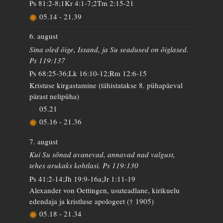
Ps 81:2-8;1Kr 4:1-7;2Tm 2:15-21
05.14
-
21.39
6. august
Sina oled õige, Issand, ja Su seadused on õiglased.
Ps 119:137
Ps 68:25-36;Lk 16:10-12;Rm 12:6-15
Kristuse kirgastamine (tähistatakse 8. pühapäeval
pärast nelipüha)
05.21
05.16
-
21.36
7. august
Kui Su sõnad avanevad, annavad nad valgust,
tehes arukaks kohtlasi. Ps 119:130
Ps 41:2-14;Jh 19:9-16a;Jr 1:11-19
Alexander von Oettingen, usuteadlane, kirikuelu
edendaja ja kristluse apologeet († 1905)
05.18
-
21.34