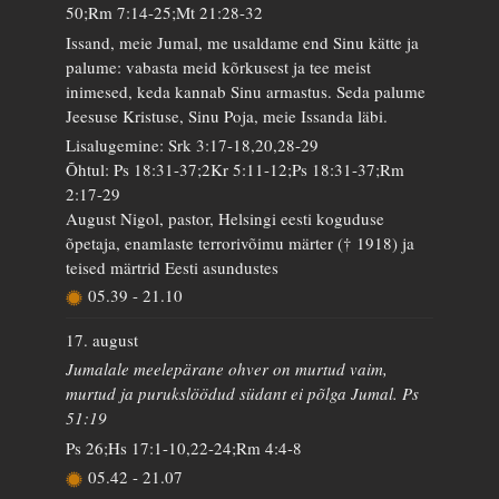
50;Rm 7:14-25;Mt 21:28-32
Issand, meie Jumal, me usaldame end Sinu kätte ja
palume: vabasta meid kõrkusest ja tee meist
inimesed, keda kannab Sinu armastus. Seda palume
Jeesuse Kristuse, Sinu Poja, meie Issanda läbi.
Lisalugemine: Srk 3:17-18,20,28-29
Õhtul: Ps 18:31-37;2Kr 5:11-12;Ps 18:31-37;Rm
2:17-29
August Nigol, pastor, Helsingi eesti koguduse
õpetaja, enamlaste terrorivõimu märter († 1918) ja
teised märtrid Eesti asundustes
05.39
-
21.10
17. august
Jumalale meelepärane ohver on murtud vaim,
murtud ja purukslöödud südant ei põlga Jumal. Ps
51:19
Ps 26;Hs 17:1-10,22-24;Rm 4:4-8
05.42
-
21.07