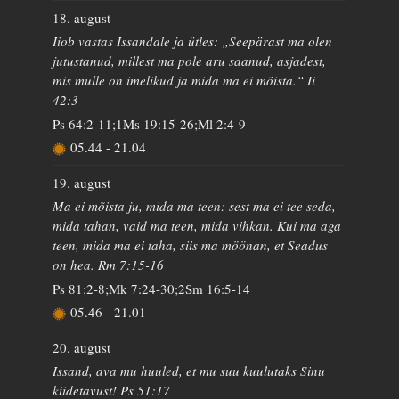
18. august
Iiob vastas Issandale ja ütles: „Seepärast ma olen
jutustanud, millest ma pole aru saanud, asjadest,
mis mulle on imelikud ja mida ma ei mõista.“ Ii
42:3
Ps 64:2-11;1Ms 19:15-26;Ml 2:4-9
05.44
-
21.04
19. august
Ma ei mõista ju, mida ma teen: sest ma ei tee seda,
mida tahan, vaid ma teen, mida vihkan. Kui ma aga
teen, mida ma ei taha, siis ma möönan, et Seadus
on hea. Rm 7:15-16
Ps 81:2-8;Mk 7:24-30;2Sm 16:5-14
05.46
-
21.01
20. august
Issand, ava mu huuled, et mu suu kuulutaks Sinu
kiidetavust! Ps 51:17