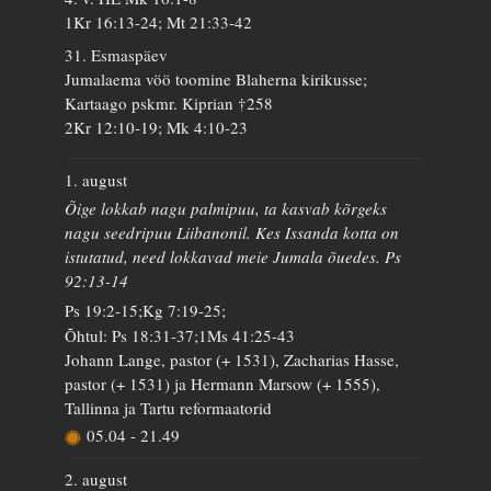
1Kr 16:13-24; Mt 21:33-42
31. Esmaspäev
Jumalaema vöö toomine Blaherna kirikusse;
Kartaago pskmr. Kiprian †258
2Kr 12:10-19; Mk 4:10-23
1. august
Õige lokkab nagu palmipuu, ta kasvab kõrgeks
nagu seedripuu Liibanonil. Kes Issanda kotta on
istutatud, need lokkavad meie Jumala õuedes. Ps
92:13-14
Ps 19:2-15;Kg 7:19-25;
Õhtul: Ps 18:31-37;1Ms 41:25-43
Johann Lange, pastor (+ 1531), Zacharias Hasse,
pastor (+ 1531) ja Hermann Marsow (+ 1555),
Tallinna ja Tartu reformaatorid
05.04
-
21.49
2. august