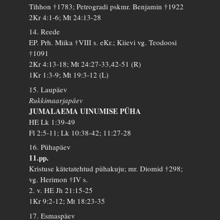
Tihhon †1783; Petrogradi pskmr. Benjamin †1922
2Kr 4:1-6; Mt 24:13-28
14. Reede
EP. Prh. Miika †VIII s. eKr.; Kiievi vg. Teodoosi
†1091
2Kr 4:13-18; Mt 24:27-33,42-51 (R)
1Kr 1:3-9; Mt 19:3-12 (L)
15. Laupäev
Rukkimaarjapäev
JUMALAEMA UINUMISE PÜHA
HE Lk 1:39-49
Fl 2:5-11; Lk 10:38-42; 11:27-28
16. Pühapäev
11.pp.
Kristuse kätetatehtud pühakuju; mr. Diomid †298;
vg. Herimon †IV s.
2. v. HE Jh 21:15-25
1Kr 9:2-12; Mt 18:23-35
17. Esmaspäev