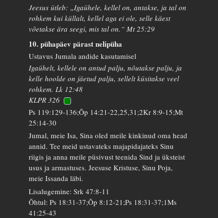
Jeesus ütleb: „Igaühele, kellel on, antakse, ja tal on
rohkem kui küllalt, kellel aga ei ole, selle käest
võetakse ära seegi, mis tal on.“ Mt 25:29
10. pühapäev pärast nelipüha
Ustavus Jumala andide kasutamisel
Igaühelt, kellele on antud palju, nõutakse palju, ja
kelle hoolde on jäetud palju, sellelt küsitakse veel
rohkem. Lk 12:48
KLPR 326
Ps 119:129-136;Õp 14:21-22,25,31;2Kr 8:9-15;Mt
25:14-30
Jumal, meie Isa, Sina oled meile kinkinud oma head
annid. Tee meid ustavateks majapidajateks Sinu
riigis ja anna meile püsivust teenida Sind ja üksteist
usus ja armastuses. Jeesuse Kristuse, Sinu Poja,
meie Issanda läbi.
Lisalugemine: Srk 47:8-11
Õhtul: Ps 18:31-37;Õp 8:12-21;Ps 18:31-37;1Ms
41:25-43