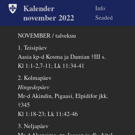
Kalender
Info
november 2022
Seaded
NOVEMBER / talvekuu
1. Teisipäev
Aasia kp-d Kosma ja Damian †III s.
Kl 1:1-2,7-11; Lk 11:34-41
2. Kolmapäev
Hingedepäev
Mr-d Akindin, Pigaasi, Elpidifor jkk.
†345
Kl 1:18-23; Lk 11:42-46
3. Neljapäev
Mr-d Akepsima, pr. Joosep ja dk. Aital