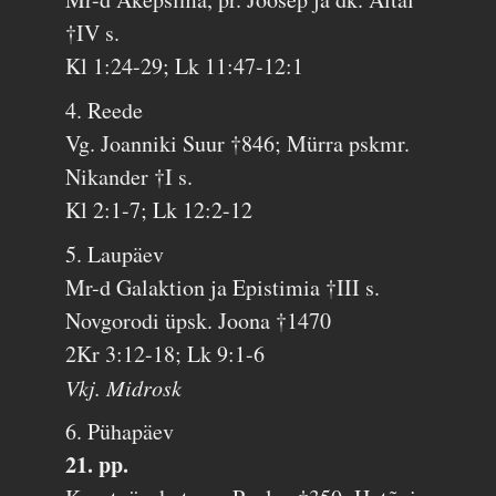
†IV s.
Kl 1:24-29; Lk 11:47-12:1
4. Reede
Vg. Joanniki Suur †846; Mürra pskmr.
Nikander †I s.
Kl 2:1-7; Lk 12:2-12
5. Laupäev
Mr-d Galaktion ja Epistimia †III s.
Novgorodi üpsk. Joona †1470
2Kr 3:12-18; Lk 9:1-6
Vkj. Midrosk
6. Pühapäev
21. pp.