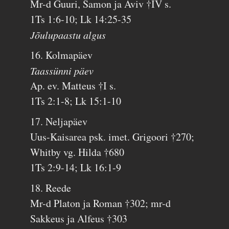
Mr-d Guuri, Samon ja Aviv †IV s.
1Ts 1:6-10; Lk 14:25-35
Jõulupaastu algus
16. Kolmapäev
Taassünni päev
Ap. ev. Matteus †I s.
1Ts 2:1-8; Lk 15:1-10
17. Neljapäev
Uus-Kaisarea psk. imet. Grigoori †270;
Whitby vg. Hilda †680
1Ts 2:9-14; Lk 16:1-9
18. Reede
Mr-d Platon ja Roman †302; mr-d
Sakkeus ja Alfeus †303