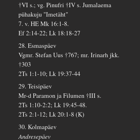
†VI s.; vg. Pinufri †IV s. Jumalaema
pühakuju "Imetäht"
7. v. HE Mk 16:1-8.
Ef 2:14-22; Lk 18:18-27
28. Esmaspäev
Vgmr. Stefan Uus †767; mr. Irinarh jkk.
†303
2Ts 1:1-10; Lk 19:37-44
29. Teisipäev
Mr-d Paramon ja Filumen †III s.
2Ts 1:10-2:2; Lk 19:45-48.
2Ts 2:1-12; Lk 20:1-8 (K)
30. Kolmapäev
Andresepäev