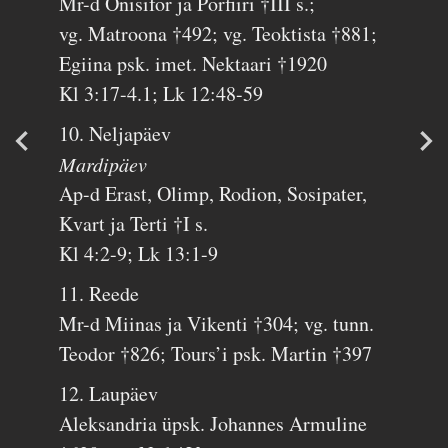
Mr-d Onisifor ja Porfiiri †III s.;
vg. Matroona †492; vg. Teoktista †881;
Egiina psk. imet. Nektaari †1920
Kl 3:17-4.1; Lk 12:48-59
10. Neljapäev
Mardipäev
Ap-d Erast, Olimp, Rodion, Sosipater,
Kvart ja Terti †I s.
Kl 4:2-9; Lk 13:1-9
11. Reede
Mr-d Miinas ja Vikenti †304; vg. tunn.
Teodor †826; Tours’i psk. Martin †397
12. Laupäev
Aleksandria üpsk. Johannes Armuline