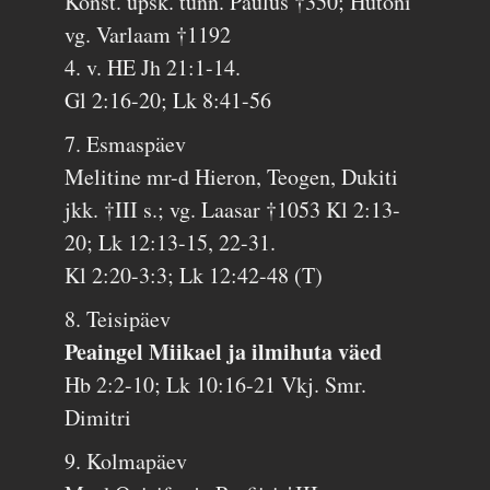
Konst. üpsk. tunn. Paulus †350; Hutõni
vg. Varlaam †1192
4. v. HE Jh 21:1-14.
Gl 2:16-20; Lk 8:41-56
7. Esmaspäev
Melitine mr-d Hieron, Teogen, Dukiti
jkk. †III s.; vg. Laasar †1053 Kl 2:13-
20; Lk 12:13-15, 22-31.
Kl 2:20-3:3; Lk 12:42-48 (T)
8. Teisipäev
Peaingel Miikael ja ilmihuta väed
Hb 2:2-10; Lk 10:16-21 Vkj. Smr.
Dimitri
9. Kolmapäev