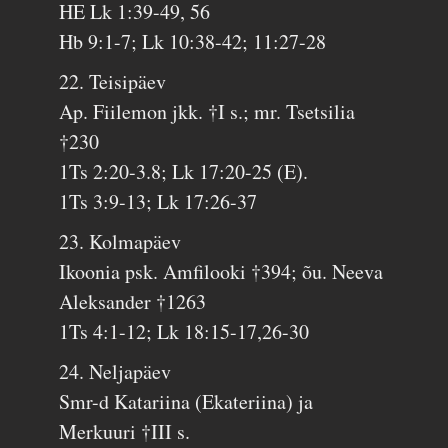
HE Lk 1:39-49, 56
Hb 9:1-7; Lk 10:38-42; 11:27-28
22. Teisipäev
Ap. Fiilemon jkk. †I s.; mr. Tsetsilia
†230
1Ts 2:20-3.8; Lk 17:20-25 (E).
1Ts 3:9-13; Lk 17:26-37
23. Kolmapäev
Ikoonia psk. Amfilooki †394; õu. Neeva
Aleksander †1263
1Ts 4:1-12; Lk 18:15-17,26-30
24. Neljapäev
Smr-d Katariina (Ekateriina) ja
Merkuuri †III s.