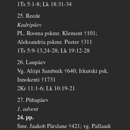
1Ts 5:1-8; Lk 18:31-34
25. Reede
Kadripäev
PL. Rooma pskmr. Klement †101;
Aleksandria pskmr. Peeter †311
1Ts 5:9-13,24-28; Lk 19:12-28
26. Laupäev
Vg. Aliipi Sambnik †640; Irkutski psk.
Innokenti †1731
2Kr 11:1-6; Lk 10:19-21
27. Pühapäev
1. advent
24. pp.
Smr. Jaakob Pärslane †421; vg. Pallaadi