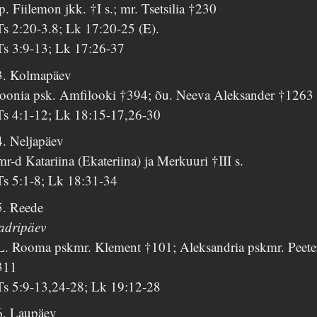
. Fiilemon jkk. †I s.; mr. Tsetsilia †230
Ts 2:20-3.8; Lk 17:20-25 (E).
Ts 3:9-13; Lk 17:26-37
3. Kolmapäev
koonia psk. Amfilooki †394; õu. Neeva Aleksander †1263
Ts 4:1-12; Lk 18:15-17,26-30
4. Neljapäev
r-d Katariina (Ekateriina) ja Merkuuri †III s.
Ts 5:1-8; Lk 18:31-34
5. Reede
adripäev
L. Rooma pskmr. Klement †101; Aleksandria pskmr. Peete
311
Ts 5:9-13,24-28; Lk 19:12-28
6. Laupäev