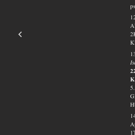
p
1
A
2
K
1
I
2
K
5
G
H
1
Ap
1