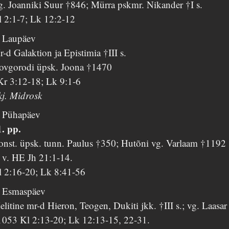
g. Joanniki Suur †846; Mürra pskmr. Nikander †I s.
l 2:1-7; Lk 12:2-12
. Laupäev
-d Galaktion ja Epistimia †III s.
ovgorodi üpsk. Joona †1470
Kr 3:12-18; Lk 9:1-6
kj. Midrosk
. Pühapäev
1. pp.
onst. üpsk. tunn. Paulus †350; Hutõni vg. Varlaam †1192
 v. HE Jh 21:1-14.
l 2:16-20; Lk 8:41-56
. Esmaspäev
litine mr-d Hieron, Teogen, Dukiti jkk. †III s.; vg. Laasar
1053 Kl 2:13-20; Lk 12:13-15, 22-31.