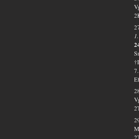
V
2
2
1.
2
Sm
†
7
E
2
V
2
29
M
2