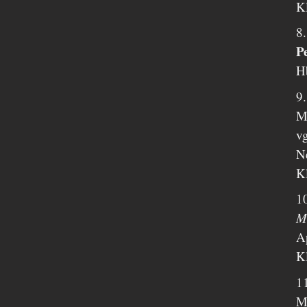
K
8.
P
H
9
Mr
vg
N
K
1
M
Ap
K
1
Mr