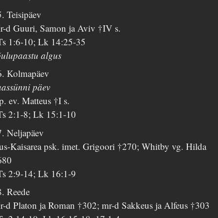
. Teisipäev
r-d Guuri, Samon ja Aviv †IV s.
Ts 1:6-10; Lk 14:25-35
õulupaastu algus
6. Kolmapäev
aassünni päev
. ev. Matteus †I s.
Ts 2:1-8; Lk 15:1-10
7. Neljapäev
us-Kaisarea psk. imet. Grigoori †270; Whitby vg. Hilda
680
Ts 2:9-14; Lk 16:1-9
8. Reede
r-d Platon ja Roman †302; mr-d Sakkeus ja Alfeus †303