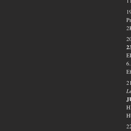
1
1
P
2
2
2
E
6
E
2
L
J
H
H
22