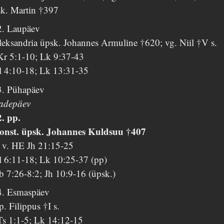
sk. Martin †397
2. Laupäev
leksandria üpsk. Johannes Armuline †620; vg. Niil †V s.
Kr 5:1-10; Lk 9:37-43
l 4:10-18; Lk 13:31-35
3. Pühapäev
sadepäev
2. pp.
onst. üpsk. Johannes Kuldsuu †407
. v. HE Jh 21:15-25
l 6:11-18; Lk 10:25-37 (pp)
b 7:26-8:2; Jh 10:9-16 (üpsk.)
4. Esmaspäev
. Filippus †I s.
Ts 1:1-5; Lk 14:12-15