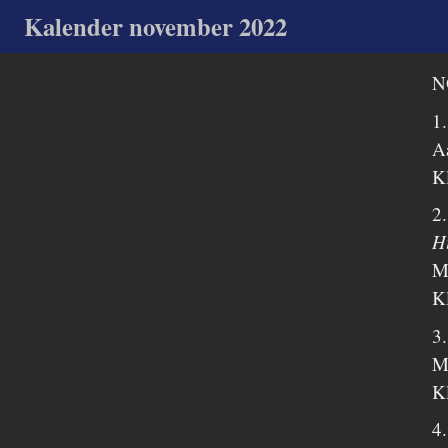
Kalender november 2022
N
1.
A
K
2
H
Mr
K
3
Mr
K
4