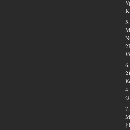
V
K
5
Mr
N
2
V
6
2
K
4.
G
7
Me
†