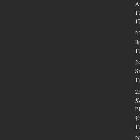
Ap
1
1
2
I
1
2
Sm
1
2
K
P
†
1
2