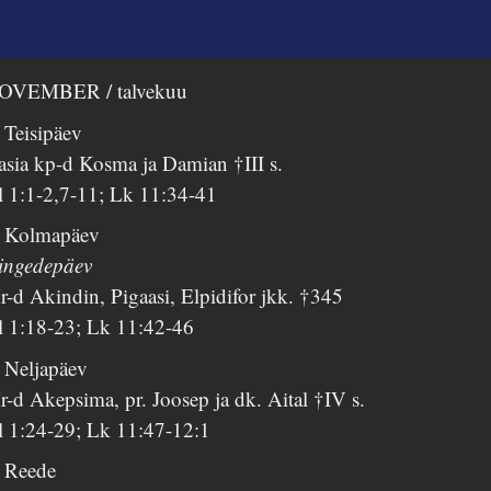
OVEMBER / talvekuu
 Teisipäev
asia kp-d Kosma ja Damian †III s.
l 1:1-2,7-11; Lk 11:34-41
. Kolmapäev
ingedepäev
-d Akindin, Pigaasi, Elpidifor jkk. †345
l 1:18-23; Lk 11:42-46
. Neljapäev
-d Akepsima, pr. Joosep ja dk. Aital †IV s.
l 1:24-29; Lk 11:47-12:1
. Reede