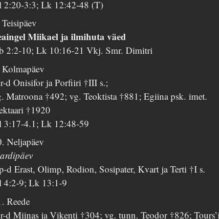
l 2:20-3:3; Lk 12:42-48 (T)
 Teisipäev
eaingel Miikael ja ilmihuta väed
b 2:2-10; Lk 10:16-21 Vkj. Smr. Dimitri
. Kolmapäev
-d Onisifor ja Porfiiri †III s.;
. Matroona †492; vg. Teoktista †881; Egiina psk. imet.
ektaari †1920
l 3:17-4.1; Lk 12:48-59
0. Neljapäev
ardipäev
-d Erast, Olimp, Rodion, Sosipater, Kvart ja Terti †I s.
l 4:2-9; Lk 13:1-9
1. Reede
-d Miinas ja Vikenti †304; vg. tunn. Teodor †826; Tours’