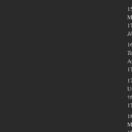
15
M
1
J
1
T
Ap
1
1
U
†
1
1
M