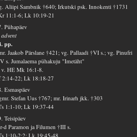
g. Aliipi Sambnik †640; Irkutski psk. Innokenti †1731
Kr 11:1-6; Lk 10:19-21
7. Pühapäev
 advent
4. pp.
r. Jaakob Pärslane †421; vg. Pallaadi †VI s.; vg. Pinufri
IV s. Jumalaema pühakuju "Imetäht"
. v. HE Mk 16:1-8.
f 2:14-22; Lk 18:18-27
8. Esmaspäev
gmr. Stefan Uus †767; mr. Irinarh jkk. †303
Ts 1:1-10; Lk 19:37-44
. Teisipäev
r-d Paramon ja Filumen †III s.
Ts 1:10-2:2; Lk 19:45-48.