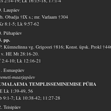
Ts 2:14-19; Lk 16:15-18, 17:1-4
9. Laupäev
rh. Obadja †IX s.; mr. Varlaam †304
Kr 8:1-5; Lk 9:57-62
0. Pühapäev
3. pp.
P. Kümnelinna vg. Grigoori †816; Konst. üpsk. Prokl †44
. v. HE Mt 28:16-20.
f 2:4-10; Lk 12:16-21
1. Esmaspäev
eemeti-maarjapäev
UMALAEMA TEMPLISSEMINEMISE PÜHA
E Lk 1:39-49, 56
b 9:1-7; Lk 10:38-42; 11:27-28
. Teisipäev