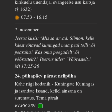
kirikuelu uuendaja, evangeelse usu kaitsja
(† 1632)
07.53
-
16.15
7. november
Jeesus küsis: "Mis sa arvad, Siimon, kelle
käest võtavad kuningad maa peal tolli või
pearaha? Kas oma poegadelt või
võõrastelt?? Peetrus ütles: "Võõrastelt.?
Mt 17:25-26
24. pühapäev pärast nelipüha
Kahe riigi kodanik - Kuningate Kuningas
ja isandate Issand, kellel ainsana on
surematus, Tema päralt
KLPR 289