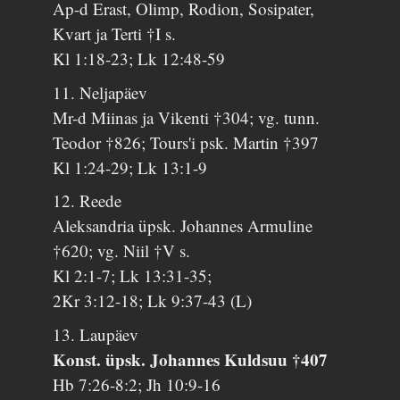
Ap-d Erast, Olimp, Rodion, Sosipater,
Kvart ja Terti †I s.
Kl 1:18-23; Lk 12:48-59
11. Neljapäev
Mr-d Miinas ja Vikenti †304; vg. tunn.
Teodor †826; Tours'i psk. Martin †397
Kl 1:24-29; Lk 13:1-9
12. Reede
Aleksandria üpsk. Johannes Armuline
†620; vg. Niil †V s.
Kl 2:1-7; Lk 13:31-35;
2Kr 3:12-18; Lk 9:37-43 (L)
13. Laupäev
Konst. üpsk. Johannes Kuldsuu †407
Hb 7:26-8:2; Jh 10:9-16