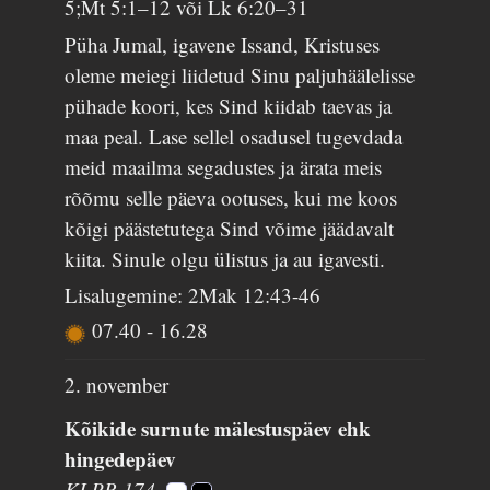
5;Mt 5:1–12 või Lk 6:20–31
Püha Jumal, igavene Issand, Kristuses
oleme meiegi liidetud Sinu paljuhäälelisse
pühade koori, kes Sind kiidab taevas ja
maa peal. Lase sellel osadusel tugevdada
meid maailma segadustes ja ärata meis
rõõmu selle päeva ootuses, kui me koos
kõigi päästetutega Sind võime jäädavalt
kiita. Sinule olgu ülistus ja au igavesti.
Lisalugemine: 2Mak 12:43-46
07.40
-
16.28
2. november
Kõikide surnute mälestuspäev ehk
hingedepäev
KLPR 174