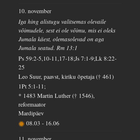
10. november
Iga hing alistugu valitsemas olevaile
võimudele, sest ei ole võimu, mis ei oleks
Jumala käest, olemasolevad on aga
Jumala seatud. Rm 13:1
Ps 59:2-5,10-11,17-18;Js 7:1-9;Lk 8:22-
25
Leo Suur, paavst, kiriku õpetaja († 461)
1Pt 5:1-11;
* 1483 Martin Luther († 1546),
reformaator
Mardipäev
08.03
-
16.06
11. november