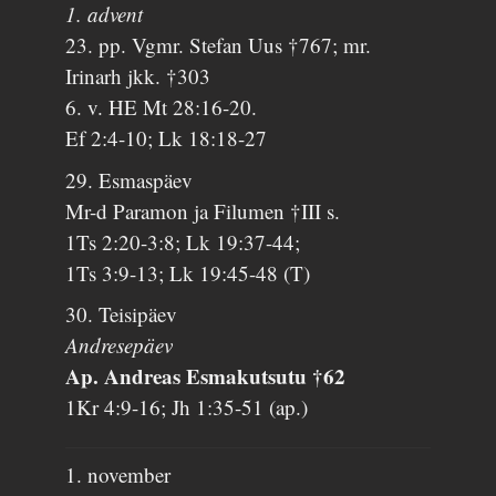
1. advent
23. pp. Vgmr. Stefan Uus †767; mr.
Irinarh jkk. †303
6. v. HE Mt 28:16-20.
Ef 2:4-10; Lk 18:18-27
29. Esmaspäev
Mr-d Paramon ja Filumen †III s.
1Ts 2:20-3:8; Lk 19:37-44;
1Ts 3:9-13; Lk 19:45-48 (T)
30. Teisipäev
Andresepäev
Ap. Andreas Esmakutsutu †62
1Kr 4:9-16; Jh 1:35-51 (ap.)
1. november