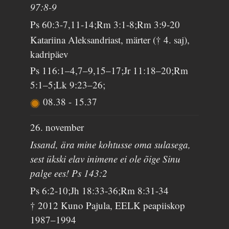
97:8-9
Ps 60:3-7,11-14;Rm 3:1-8;Rm 3:9-20
Katariina Aleksandriast, märter († 4. saj),
kadripäev
Ps 116:1–4,7–9,15–17;Jr 11:18–20;Rm
5:1–5;Lk 9:23–26;
08.38
-
15.37
26. november
Issand, ära mine kohtusse oma sulasega,
sest ükski elav inimene ei ole õige Sinu
palge ees! Ps 143:2
Ps 6:2-10;Jh 18:33-36;Rm 8:31-34
† 2012 Kuno Pajula, EELK peapiiskop
1987–1994