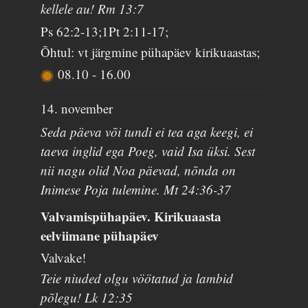
kellele au! Rm 13:7
Ps 62:2-13;1Pt 2:11-17;
Õhtul: vt järgmine pühapäev kirikuaastas;
08.10
-
16.00
14. november
Seda päeva või tundi ei tea aga keegi, ei
taeva inglid ega Poeg, vaid Isa üksi. Sest
nii nagu olid Noa päevad, nõnda on
Inimese Poja tulemine. Mt 24:36-37
Valvamispühapäev. Kirikuaasta
eelviimane pühapäev
Valvake!
Teie niuded olgu vöötatud ja lambid
põlegu! Lk 12:35