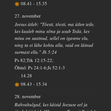
08.41
-
15.35
27. november
Jeesus ütleb: "Tõesti, tõesti, ma ütlen teile,
kes kuuleb minu sõna ja usub Teda, kes
minu on saatnud, sellel on igavene elu,
ning ta ei lähe kohtu alla, vaid on läinud
surmast ellu." Jh 5:24
Ps 82;Trk 12:15-22;
Õhtul: Ps 24:1-6;Js 52:1-3
14.28
08.43
-
15.34
28. november
Rahvahulgad, kes käisid Jeesuse eel ja