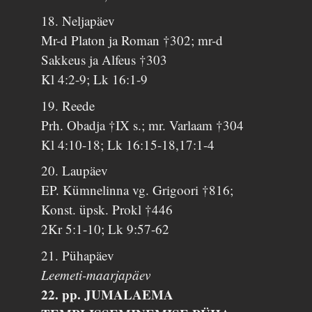
18. Neljapäev
Mr-d Platon ja Roman †302; mr-d
Sakkeus ja Alfeus †303
Kl 4:2-9; Lk 16:1-9
19. Reede
Prh. Obadja †IX s.; mr. Varlaam †304
Kl 4:10-18; Lk 16:15-18,17:1-4
20. Laupäev
EP. Kümnelinna vg. Grigoori †816;
Konst. üpsk. Prokl †446
2Kr 5:1-10; Lk 9:57-62
21. Pühapäev
Leemeti-maarjapäev
22. pp. JUMALAEMA