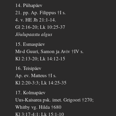
14. Pühapäev
21. pp. Ap. Filippus †I s.
4. v. HE Jh 21:1-14.
Gl 2:16-20; Lk 10:25-37
Jõulupaastu algus
15. Esmaspäev
Mr-d Guuri, Samon ja Aviv †IV s.
Kl 2:13-20; Lk 14:12-15
16. Teisipäev
Ap. ev. Matteus †I s.
Kl 2:20-3:3; Lk 14:25-35
17. Kolmapäev
Uus-Kaisarea psk. imet. Grigoori †270;
Whitby vg. Hilda †680
Kl 3:17-4:1; Lk 15:1-10