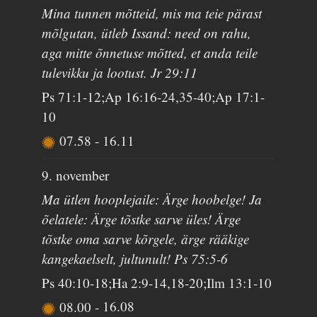
Mina tunnen mõtteid, mis ma teie pärast
mõlgutan, ütleb Issand: need on rahu,
aga mitte õnnetuse mõtted, et anda teile
tulevikku ja lootust. Jr 29:11
Ps 71:1-12;Ap 16:16-24,35-40;Ap 17:1-
10
07.58
-
16.11
9. november
Ma ütlen hooplejaile: Ärge hoobelge! Ja
õelatele: Ärge tõstke sarve üles! Ärge
tõstke oma sarve kõrgele, ärge rääkige
kangekaelselt, jultunult! Ps 75:5-6
Ps 40:10-18;Ha 2:9-14,18-20;Ilm 13:1-10
08.00
-
16.08