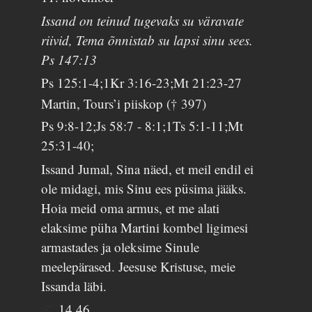
Issand on teinud tugevaks su väravate
riivid, Tema õnnistab su lapsi sinu sees.
Ps 147:13
Ps 125:1-4;1Kr 3:16-23;Mt 21:23-27
Martin, Tours’i piiskop († 397)
Ps 9:8-12;Js 58:7 - 8:1;1Ts 5:1-11;Mt
25:31-40;
Issand Jumal, Sina näed, et meil endil ei
ole midagi, mis Sinu ees püsima jääks.
Hoia meid oma armus, et me alati
elaksime püha Martini kombel ligimesi
armastades ja oleksime Sinule
meelepärased. Jeesuse Kristuse, meie
Issanda läbi.
14.46