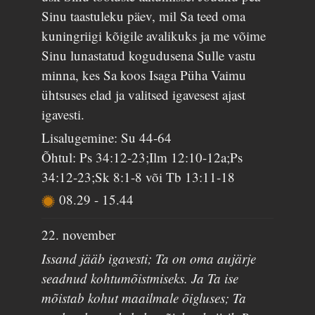
Sinu taastuleku päev, mil Sa teed oma
kuningriigi kõigile avalikuks ja me võime
Sinu lunastatud kogudusena Sulle vastu
minna, kes Sa koos Isaga Püha Vaimu
ühtsuses elad ja valitsed igavesest ajast
igavesti.
Lisalugemine: Su 44-64
Õhtul: Ps 34:12-23;Ilm 12:10-12a;Ps
34:12-23;Sk 8:1-8 või Tb 13:11-18
08.29
-
15.44
22. november
Issand jääb igavesti; Ta on oma aujärje
seadnud kohtumõistmiseks. Ja Ta ise
mõistab kohut maailmale õigluses; Ta