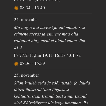
08.34
-
15.40
24. november
Ma nägin uut taevast ja uut maad; sest
esimene taevas ja esimene maa olid
kadunud ning merd ei olnud enam. Ilm
21:1
Ps 77:2-13;Ilm 19:11-16;Hs 43:1-7a
08.36
-
15.39
25. november
Siion kuuleb seda ja rõõmustab, ja Juuda
tütred ilutsevad Sinu õiglastest
kohtuotsustest, Issand. Sest Sina, Issand,
oled Kõigekõrgem üle kogu ilmamaa. Ps