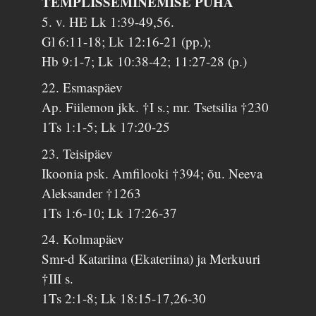
TEMPLISSEMINEMISE PÜHA
5. v. HE Lk 1:39-49,56.
Gl 6:11-18; Lk 12:16-21 (pp.);
Hb 9:1-7; Lk 10:38-42; 11:27-28 (p.)
22. Esmaspäev
Ap. Fiilemon jkk. †I s.; mr. Tsetsilia †230
1Ts 1:1-5; Lk 17:20-25
23. Teisipäev
Ikoonia psk. Amfilooki †394; õu. Neeva
Aleksander †1263
1Ts 1:6-10; Lk 17:26-37
24. Kolmapäev
Smr-d Katariina (Ekateriina) ja Merkuuri
†III s.
1Ts 2:1-8; Lk 18:15-17,26-30