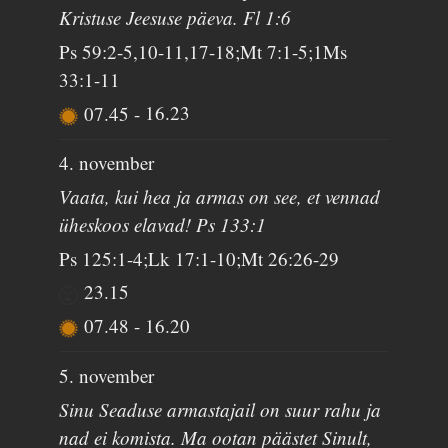
Kristuse Jeesuse päeva. Fl 1:6
Ps 59:2-5,10-11,17-18;Mt 7:1-5;1Ms
33:1-11
07.45
-
16.23
4. november
Vaata, kui hea ja armas on see, et vennad
üheskoos elavad! Ps 133:1
Ps 125:1-4;Lk 17:1-10;Mt 26:26-29
23.15
07.48
-
16.20
5. november
Sinu Seaduse armastajail on suur rahu ja
nad ei komista. Ma ootan päästet Sinult,