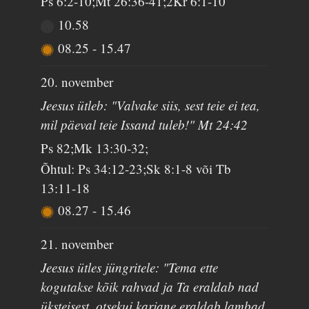
Ps 6:2-10;Mt 26:36-41;2Kr 6:1-10
10.58
08.25
-
15.47
20. november
Jeesus ütleb: "Valvake siis, sest teie ei tea,
mil päeval teie Issand tuleb!" Mt 24:42
Ps 82;Mk 13:30-32;
Õhtul: Ps 34:12-23;Sk 8:1-8 või Tb
13:11-18
08.27
-
15.46
21. november
Jeesus ütles jüngritele: "Tema ette
kogutakse kõik rahvad ja Ta eraldab nad
üksteisest, otsekui karjane eraldab lambad