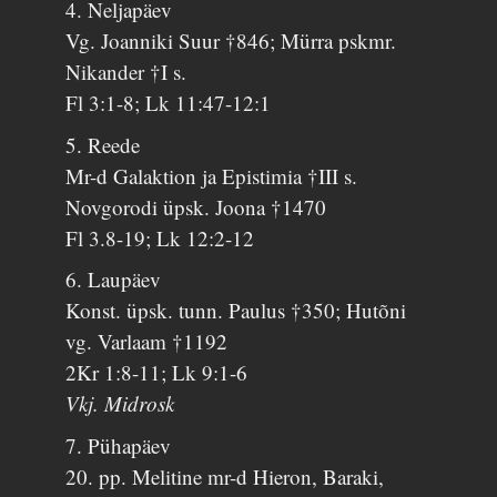
4. Neljapäev
Vg. Joanniki Suur †846; Mürra pskmr.
Nikander †I s.
Fl 3:1-8; Lk 11:47-12:1
5. Reede
Mr-d Galaktion ja Epistimia †III s.
Novgorodi üpsk. Joona †1470
Fl 3.8-19; Lk 12:2-12
6. Laupäev
Konst. üpsk. tunn. Paulus †350; Hutõni
vg. Varlaam †1192
2Kr 1:8-11; Lk 9:1-6
Vkj. Midrosk
7. Pühapäev
20. pp. Melitine mr-d Hieron, Baraki,