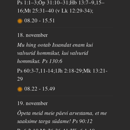
Ps 1:1–3;Õp 31:10–31;Hb 13:7–9,15–
16;Mt 25:31–40 (v Lk 12:29-34);
08.20
-
15.51
18. november
Mu hing ootab Issandat enam kui
valvurid hommikut, kui valvurid
hommikut. Ps 130:6
Ps 60:3-7,11-14;1Jh 2:18-29;Mk 13:21-
29
08.22
-
15.49
19. november
Õpeta meid meie päevi arvestama, et me
saaksime targa südame! Ps 90:12