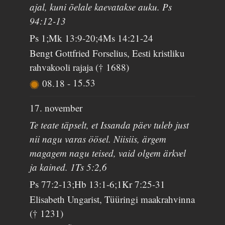
ajal, kuni õelale kaevatakse auku. Ps
94:12-13
Ps 1;Mk 13:9-20;4Ms 14:21-24
Bengt Gottfried Forselius, Eesti kristliku
rahvakooli rajaja († 1688)
08.18
-
15.53
17. november
Te teate täpselt, et Issanda päev tuleb just
nii nagu varas öösel. Niisiis, ärgem
magagem nagu teised, vaid olgem ärkvel
ja kained. 1Ts 5:2,6
Ps 77:2-13;Hb 13:1-6;1Kr 7:25-31
Elisabeth Ungarist, Tüüringi maakrahvinna
(† 1231)