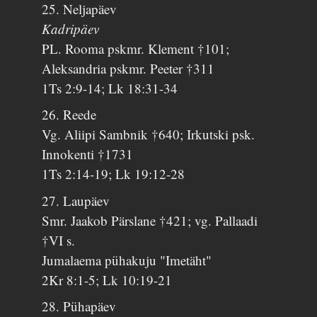
25. Neljapäev
Kadripäev
PL. Rooma pskmr. Klement †101;
Aleksandria pskmr. Peeter †311
1Ts 2:9-14; Lk 18:31-34
26. Reede
Vg. Aliipi Sambnik †640; Irkutski psk.
Innokenti †1731
1Ts 2:14-19; Lk 19:12-28
27. Laupäev
Smr. Jaakob Pärslane †421; vg. Pallaadi
†VI s.
Jumalaema pühakuju "Imetäht"
2Kr 8:1-5; Lk 10:19-21
28. Pühapäev