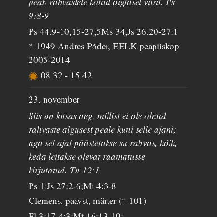
peab rahvastele kohut õiglasel viisil. Ps
9:8-9
Ps 44:9-10,15-27;5Ms 34;Js 26:20-27:1
* 1949 Andres Põder, EELK peapiiskop
2005-2014
08.32
-
15.42
23. november
Siis on kitsas aeg, millist ei ole olnud
rahvaste algusest peale kuni selle ajani;
aga sel ajal päästetakse su rahvas, kõik,
keda leitakse olevat raamatusse
kirjutatud. Tn 12:1
Ps 1;Js 27:2-6;Mi 4:3-8
Clemens, paavst, märter († 101)
Fl 3:17-4:3;Mt 16:13-19;