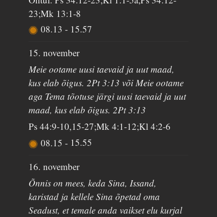
23;Mk 13:1-8
08.13
-
15.57
15. november
Meie ootame uusi taevaid ja uut maad,
kus elab õigus. 2Pt 3:13 või Meie ootame
aga Tema tõotuse järgi uusi taevaid ja uut
maad, kus elab õigus. 2Pt 3:13
Ps 44:9-10,15-27;Mk 4:1-12;Kl 4:2-6
08.15
-
15.55
16. november
Õnnis on mees, keda Sina, Issand,
karistad ja kellele Sina õpetad oma
Seadust, et temale anda vaikset elu kurjal