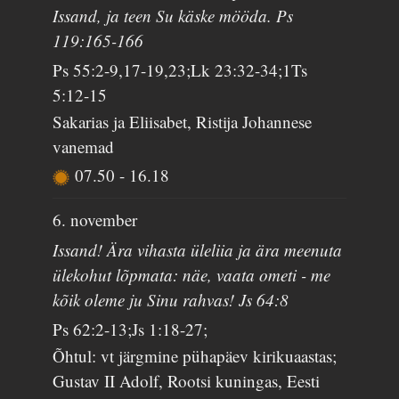
Issand, ja teen Su käske mööda. Ps
119:165-166
Ps 55:2-9,17-19,23;Lk 23:32-34;1Ts
5:12-15
Sakarias ja Eliisabet, Ristija Johannese
vanemad
07.50
-
16.18
6. november
Issand! Ära vihasta üleliia ja ära meenuta
ülekohut lõpmata: näe, vaata ometi - me
kõik oleme ju Sinu rahvas! Js 64:8
Ps 62:2-13;Js 1:18-27;
Õhtul: vt järgmine pühapäev kirikuaastas;
Gustav II Adolf, Rootsi kuningas, Eesti