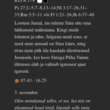
Ps 27:2–5,7–8,13–14;Nl 3:17–26,31–
33;Rm 5:5–11 või Fl 1:21–26;Jh 6:37–40
Lootuse Jumal, me tuleme Sinu ette oma
lahkunuid mälestama. Kingi meile
lohutust ja rahu. Julgusta meid usus, et
need meie armsad on Sinu kätes, ning
tõsta meie pilk üle haudade ülestõusnud
Jeesusele, kes koos Sinuga Püha Vaimu
ühtsuses elab ja valitseb igavesest ajast
igavesti.
07.43
-
16.25
3. november
Olen veendunud selles, et see, kes teis on
alustanud head tööd, lõpetab selle enne