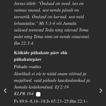
Jeesus ütleb: "Õndsad on need, kes on
vaimus vaesed, sest nende päralt on
taevariik. Õndsad on kurvad, sest neid
lohutatakse." Mt 5:3-4 või Jumala
sulased teenivad Teda ning näevad Tema
palet ning Tema nimi on nende otsaesisel.
Ilm 22:3-4
Kõikide pühakute päev ehk
pühakutepäev
Pühade osadus
Järelikult ei ole te nüüd enam võõrad ja
majalised, vaid pühade kaaskodanikud ja
Jumala kodakondsed. Ef 2:19
KLPR 164
Ps 89:6–8,16–18;Js 65:23–25;Ilm 22:1–