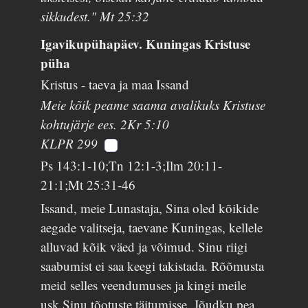
sikkudest." Mt 25:32
Igavikupühapäev. Kuningas Kristuse
püha
Kristus - taeva ja maa Issand
Meie kõik peame saama avalikuks Kristuse
kohtujärje ees. 2Kr 5:10
KLPR 299
Ps 143:1-10;Tn 12:1-3;Ilm 20:11-
21:1;Mt 25:31-46
Issand, meie Lunastaja, Sina oled kõikide
aegade valitseja, taevane Kuningas, kellele
alluvad kõik väed ja võimud. Sinu riigi
saabumist ei saa keegi takistada. Rõõmusta
meid selles veendumuses ja kingi meile
usk Sinu tõotuste täitumisse. Jõudku pea