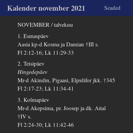
Kalender november 2021
Seaded
NOVEMBER / talvekuu
1. Esmaspäev
Aasia kp-d Kosma ja Damian †III s.
Fl 2:12-16; Lk 11:29-33
2. Teisipäev
Hingedepäev
Mr-d Akindin, Pigaasi, Elpidifor jkk. †345
Fl 2:17-23; Lk 11:34-41
3. Kolmapäev
Mr-d Akepsima, pr. Joosep ja dk. Aital
†IV s.
Fl 2:24-30; Lk 11:42-46