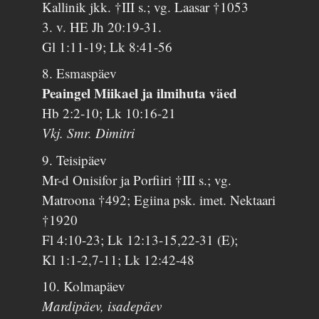
Kallinik jkk. †III s.; vg. Laasar †1053
3. v. HE Jh 20:19-31.
Gl 1:11-19; Lk 8:41-56
8. Esmaspäev
Peaingel Miikael ja ilmihuta väed
Hb 2:2-10; Lk 10:16-21
Vkj. Smr. Dimitri
9. Teisipäev
Mr-d Onisifor ja Porfiiri †III s.; vg.
Matroona †492; Egiina psk. imet. Nektaari
†1920
Fl 4:10-23; Lk 12:13-15,22-31 (E);
Kl 1:1-2,7-11; Lk 12:42-48
10. Kolmapäev
Mardipäev, isadepäev