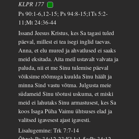
KLPR 177
Ps 90:1-6,12-15; Ps 94:8-15;1Ts 5:2-
11;Mt 24:36-44
Issand Jeesus Kristus, kes Sa tagasi tuled
päeval, millest ei tea isegi inglid taevas.
Anna, et elu mured ja ahvatlused ei saaks
meid eksitada. Aita meil ustavalt valvata ja
paluda, nii et me Sinu tulemise päeval
võiksime rõõmuga kuulda Sinu häält ja
minna Sind vastu võtma. Julgusta meie
südameid Sinu tõotusi uskuma, et miski
meid ei lahutaks Sinu armastusest, kes Sa
koos Isaga Püha Vaimu ühtsuses elad ja
valitsed igavesest ajast igavesti.
Lisalugemine: Trk 7:7-14
Õhtul: Ps 34:12-23;Kl 1:1-5a;Ps 34:12-