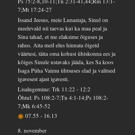
Ps 75:2-8,10-11;Tn 2:31-41,44;Rm 13:1-
7;Mt 17:24-27
Issand Jeesus, meie Lunastaja, Sinul on
meelevald nii taevas kui ka maa peal ja
Sina tahad, et me elaksime õiguses ja
rahus. Aita meil elus hinnata õigeid
väärtusi, täita oma kohust ühiskonna ees ja
kõiges Sinule ustavaks jääda, kes Sa koos
Isaga Püha Vaimu ühtsuses elad ja valitsed
igavesest ajast igavesti.
Lisalugemine: Trk 11:22 - 12:2
Õhtul: Ps 108:2-7;Tn 4:1-14;Ps 108:2-
7;Mk 6:45-52
07.55
-
16.13
8. november