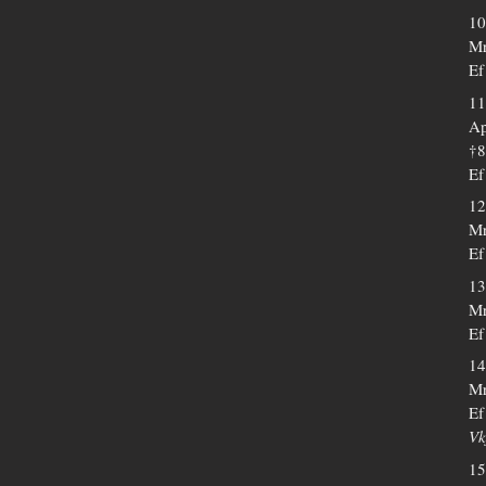
10
Mr
Ef
11
Ap
†
Ef
12
Mr
Ef
13
Mr
Ef
14
Mr
Ef
Vk
15