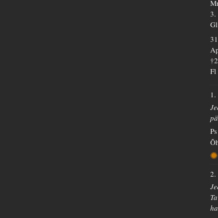
Mr
3.
Gl
31
Ap
†
Fl
1.
Je
pä
Ps
Õh
2.
Je
Ta
ha