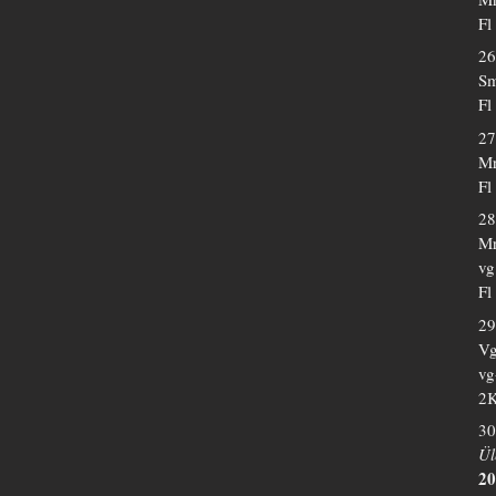
Fl
26
Sm
Fl
27
Mr
Fl
28
Mr
vg
Fl
29
Vg
vg
2K
30
Ül
20