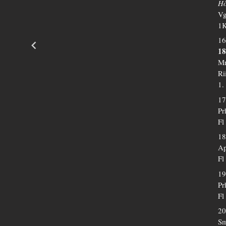
H
Vg
1K
16
18
Mr
Ri
1.
17
Pr
Fl
18
Ap
Fl
19
Pr
Fl
20
Sm