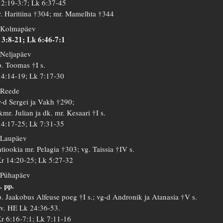
 2:19-3:7; Lk 6:37-45
. Haritiina †304; mr. Mamelhta †344
 Kolmapäev
 3:8-21; Lk 6:46-7:1
 Neljapäev
. Toomas †I s.
 4:14-19; Lk 7:17-30
 Reede
-d Sergei ja Vakh †290;
kmr. Julian ja dk. mr. Kesaari †I s.
 4:17-25; Lk 7:31-35
 Laupäev
tiookia mr. Pelagia †303; vg. Taissia †IV s.
r 14:20-25; Lk 5:27-32
 Pühapäev
. pp.
. Jaakobus Alfeuse poeg †I s.; vg-d Andronik ja Atanasia †V s.
 v. HE Lk 24:36-53.
r 6:16-7:1; Lk 7:11-16