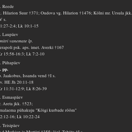
. Reede
. Hilarion Suur †371; Oudova vg. Hilarion †1476; Kölni mr. Ursula jkk
V s.
 1:27-2:4; Lk 10:1-15
. Laupäev
mitri vanemate lp.
erapoli psk. aps. imet. Averki †167
r 15:58-16:3; Lk 7:2-10
. Pühapäev
. pp.
. Jaakobus, Issanda vend †I s.
 v. HE Jh 20:11-18
r 11:31-12:9; Lk 8:26-39
. Esmaspäev
. Areta jkk. †523;
malaema pühakuju "Kõigi kurbade rõõm"
 2:12-16; Lk 10:22-24
. Teisipäev
-d Markian ja Martiiri †355; õigl. Tabiita †I s.