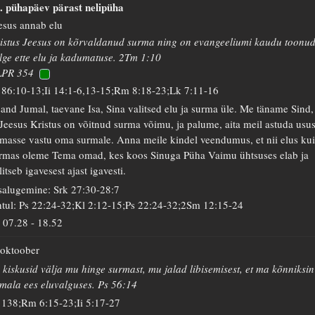
. pühapäev pärast nelipüha
esus annab elu
istus Jeesus on kõrvaldanud surma ning on evangeeliumi kaudu toonu
lge ette elu ja kadumatuse. 2Tm 1:10
LPR 354
 86:10-13;Ii 14:1-6,13-15;Rm 8:18-23;Lk 7:11-16
sand Jumal, taevane Isa, Sina valitsed elu ja surma üle. Me täname Sind,
 Jeesus Kristus on võitnud surma võimu, ja palume, aita meil astuda usu
masse vastu oma surmale. Anna meile kindel veendumus, et nii elus ku
rmas oleme Tema omad, kes koos Sinuga Püha Vaimu ühtsuses elab ja
litseb igavesest ajast igavesti.
salugemine: Srk 27:30-28:7
tul: Ps 22:24-32;Kl 2:12-15;Ps 22:24-32;2Sm 12:15-24
07.28
-
18.52
 oktoober
 kiskusid välja mu hinge surmast, mu jalad libisemisest, et ma kõnniksin
mala ees eluvalguses. Ps 56:14
 138;Rm 6:15-23;Ii 5:17-27