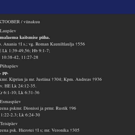
TOOBER / viinakuu
 Laupäev
malaema kaitsmise püha.
. Anania †I s.; vg. Roman Kauniltlaulja †556
 Lk 1:39-49,56; Hb 9:1-7;
 10:38-42, 11:27-28
 Pühapäev
. pp.
kmr. Kiprian ja mr. Justiina †304; Kpm. Andreas †936
 v. HE Lk 24:12-35.
r 6:1-10; Lk 6:31-36
 Esmaspäev
eena pskmr. Dionissi ja prmr. Rustik †96
 1:22-2.3; Lk 6:24-30
 Teisipäev
eena psk. Hierotei †I s; mr. Veronika †305