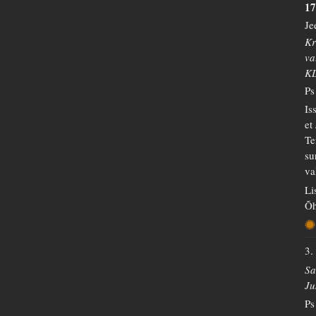
17
Je
Kr
va
K
Ps
Is
et
Te
su
va
Li
Õh
3.
Sa
Ju
Ps