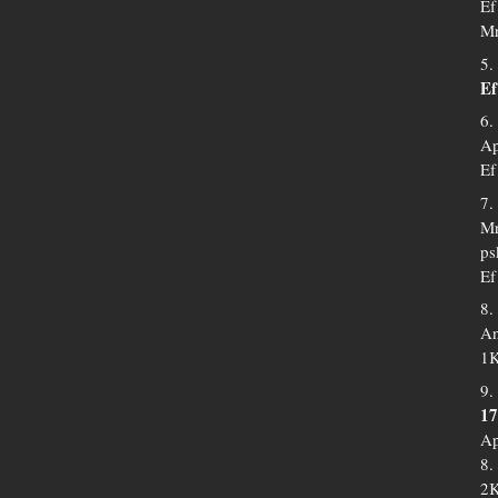
Ef
Mr
5.
Ef
6.
Ap
Ef
7.
Mr
ps
Ef
8.
An
1K
9.
17
Ap
8.
2K