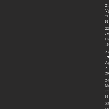
21
Vg
†I
Fl
22
Di
Hi
1K
23
19
Ap
2.
2K
24
Mr
Ju
Fl
25
Mr