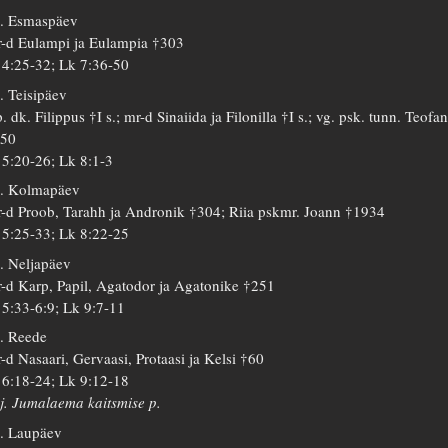
. Esmaspäev
-d Eulampi ja Eulampia †303
 4:25-32; Lk 7:36-50
. Teisipäev
. dk. Filippus †I s.; mr-d Sinaiida ja Filonilla †I s.; vg. psk. tunn. Teofa
850
 5:20-26; Lk 8:1-3
. Kolmapäev
-d Proob, Tarahh ja Andronik †304; Riia pskmr. Joann †1934
 5:25-33; Lk 8:22-25
. Neljapäev
-d Karp, Papil, Agatodor ja Agatonike †251
 5:33-6:9; Lk 9:7-11
. Reede
-d Nasaari, Gervaasi, Protaasi ja Kelsi †60
 6:18-24; Lk 9:12-18
j. Jumalaema kaitsmise p.
. Laupäev