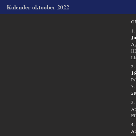
Kalender oktoober 2022
OK
1.
Ju
Ap
HE
Lk
2.
16
Ps
7.
2K
3.
At
Ef
4.
At