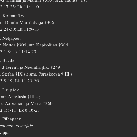
 2:17-23; Lk 11:1-10
. Kolmapäev
r. Dimitri Mürritulvaja †306
 2:24-30; Lk 11:9-13
. Neljapäev
. Nestor †306; mr. Kapitoliina †304
 3:1-8; Lk 11:14-23
. Reede
-d Terenti ja Neonilla jkk. †249;
. Stefan †IX s.; smr. Paraskeeva † III s.
 3:8-19; Lk 11:23-26
. Laupäev
mr. Anastasia †III s.;
-d Aabraham ja Maria †360
r 1:8-11; Lk 8:16-21
. Pühapäev
eminek talveajale
. pp.