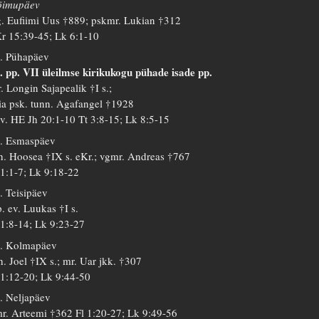
õimupäev
. Eufiimi Uus †889; pskmr. Lukian †312
r 15:39-45; Lk 6:1-10
. Pühapäev
. pp. VII üleilmse kirikukogu pühade isade pp.
. Longin Sajapealik †I s.;
ia psk. tunn. Agafangel †1928
 v. HE Jh 20:1-10 Tt 3:8-15; Lk 8:5-15
. Esmaspäev
h. Hoosea †IX s. eKr.; vgmr. Andreas †767
 1:1-7; Lk 9:18-22
. Teisipäev
. ev. Luukas †I s.
 1:8-14; Lk 9:23-27
. Kolmapäev
h. Joel †IX s.; mr. Uar jkk. †307
 1:12-20; Lk 9:44-50
. Neljapäev
r. Arteemi †362 Fl 1:20-27; Lk 9:49-56