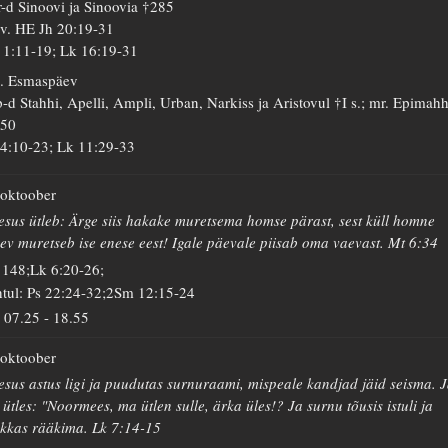
-d Sinoovi ja Sinoovia †285
 v. HE Jh 20:19-31
 1:11-19; Lk 16:19-31
. Esmaspäev
-d Stahhi, Apelli, Ampli, Urban, Narkiss ja Aristovul †I s.; mr. Epimah
250
 4:10-23; Lk 11:29-33
 oktoober
esus ütleb: Ärge siis hakake muretsema homse pärast, sest küll homne
ev muretseb ise enese eest! Igale päevale piisab oma vaevast. Mt 6:34
 148;Lk 6:20-26;
tul: Ps 22:24-32;2Sm 12:15-24
07.25
-
18.55
 oktoober
esus astus ligi ja puudutas surnuraami, mispeale kandjad jäid seisma. 
 ütles: "Noormees, ma ütlen sulle, ärka üles!? Ja surnu tõusis istuli ja
kkas rääkima. Lk 7:14-15