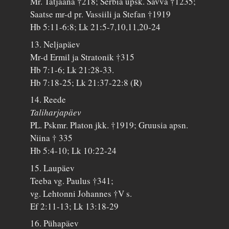
Mr. Tatjaana †218; Serbia üpsk. Savva †1235;
Saatse mr-d pr. Vassiili ja Stefan †1919
Hb 5:11-6:8; Lk 21:5-7,10,11,20-24
13. Neljapäev
Mr-d Ermil ja Stratonik †315
Hb 7:1-6; Lk 21:28-33.
Hb 7:18-25; Lk 21:37-22:8 (R)
14. Reede
Taliharjapäev
PL. Pskmr. Platon jkk. †1919; Gruusia apsn.
Niina † 335
Hb 5:4-10; Lk 10:22-24
15. Laupäev
Teeba vg. Paulus †341;
vg. Lehtonni Johannes †V s.
Ef 2:11-13; Lk 13:18-29
16. Pühapäev