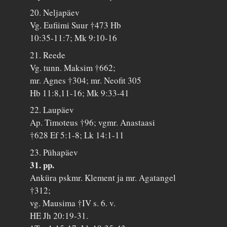
20. Neljapäev
Vg. Eufiimi Suur †473 Hb
10:35-11:7; Mk 9:10-16
21. Reede
Vg. tunn. Maksim †662;
mr. Agnes †304; mr. Neofit 305
Hb 11:8,11-16; Mk 9:33-41
22. Laupäev
Ap. Timoteus †96; vgmr. Anastaasi
†628 Ef 5:1-8; Lk 14:1-11
23. Pühapäev
31. pp.
Anküra pskmr. Klement ja mr. Agatangel
†312;
vg. Mausima †IV s. 6. v.
HE Jh 20:19-31.