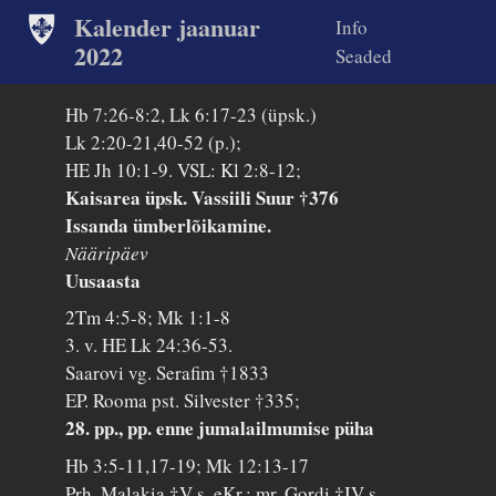
Kalender jaanuar
Info
2022
Seaded
Hb 7:26-8:2, Lk 6:17-23 (üpsk.)
Lk 2:20-21,40-52 (p.);
HE Jh 10:1-9. VSL: Kl 2:8-12;
Kaisarea üpsk. Vassiili Suur †376
Issanda ümberlõikamine.
Nääripäev
Uusaasta
2Tm 4:5-8; Mk 1:1-8
3. v. HE Lk 24:36-53.
Saarovi vg. Serafim †1833
EP. Rooma pst. Silvester †335;
28. pp., pp. enne jumalailmumise püha
Hb 3:5-11,17-19; Mk 12:13-17
Prh. Malakia †V s. eKr.; mr. Gordi †IV s.