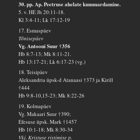
30. pp. Ap. Peetruse ahelate kummardamine.
5. v. HE Jh 20:11-18.
Kl 3:4-11; Lk 17:12-19
17. Esmaspäev
Tõnisepäev
Vg. Antooni Suur †356
Hb 8:7-13; Mk 8:11-21.
Hb 13:17-21; Lk 6:17-23 (vg.)
18. Teisipäev
Aleksandria üpsk-d Atanaasi †373 ja Kirill
†444
Hb 9:8-10,15-23; Mk 8:22-26
19. Kolmapäev
Vg. Makaari Suur †390;
Efesuse üpsk. Mark †1457
Hb 10:1-18; Mk 8:30-34
Vkj. Kristuse ristimise p.