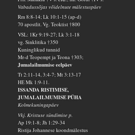
Vabadussõjas võidelnute mälestuspäev
Rm 8:8-14; Lk 10:1-15 (ap-d)
70 apostlit. Vg. Teoktist †800
VSL: 1Kr 9:19-27; Lk 3:1-18
vg. Sinklitika †350
Kuninglikud tunnid
Mr-d Teopempt ja Teona †303;
Jumalailmumise eelpäev
Tt 2:11-14, 3:4-7; Mt 3:13-17
HE Mk 1:9-11.
ISSANDA RISTIMISE,
JUMALAILMUMISE PÜHA
Kolmekuningapäev
Vkj. Kristuse sündimise p.
Ap 19:1-8; Jh 1:29-34
Ristija Johannese koondmälestus