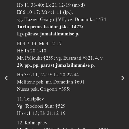
Hb 11:33-40; Lk 21:12-19 (mr-d)
Ef 6:10-17; Mt 4:1-11 (lp.).
vg. Hozevi Georgi †VII; vg. Domniika †474
Tartu prmr. Issidor jkk. †1472;
Lp. pärast jumalailmumise p.
Ef 4:7-13; Mt 4:12-17
HE Jh 20:1-10.
Mr. Polieukt †259; vg. Eustraati †821. 4. v.
29. pp., pp. pärast jumalailmumise p.
Hb 3:5-11,17-19; Lk 20:27-44
Melitene psk. mr. Dometian †601
Nüssa psk. Grigoori †395;
11. Teisipäev
Vg. Teodoosi Suur †529
Hb 4:1-13; Lk 21:12-19
12. Kolmapäev