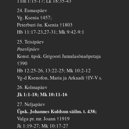
1Tm 1:15-17; Lk 18:35-43
24. Esmaspäev
Vg. Ksenia †457;
Peterburi õn. Ksenia †1803
Hb 11:17-23,27-31; Mk 9:42-9:1
25. Teisipäev
Paavlipäev
Konst. üpsk. Grigoori Jumalasõnaõpetaja
†390
Hb 12:25-26, 13:22-25; Mk 10:2-12
Vg-d Ksenofon, Maria ja Arkaadi †IV-V s.
26. Kolmapäev
Jk 1:1-18; Mk 10:11-16
27. Neljapäev
Üpsk. Johannes Kuldsuu säilm. t. 438;
Valga pr. mr. Joann †1919
Jk 1:19-27; Mk 10:17-27