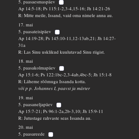
5. paasaesmaspäev
Ap 14:5-18; Ps 115:1-2,3-4,15-16; Jh 14:21-26
R: Mitte meile, Issand, vaid oma nimele anna au.
17. mai
5. paasateisipäev
Ap 14:19-28; Ps 145:10-11,12-13ab,21; Jh 14:27-
31a
R: Las Sinu usklikud kuulutavad Sinu riigist.
18. mai
5. paasakolmapäev
Ap 15:1-6; Ps 122:1bc-2,3-4ab,4bc-5; Jh 15:1-8
R: Läheme rõõmuga Issanda kotta.
või p p. Johannes I, paavst ja märter
19. mai
5. paasaneljapäev
Ap 15:7-21; Ps 96:1-2a,2b-3,10; Jh 15:9-11
R: Jutustage rahvaste seas Issanda au.
20. mai
5. paasareede