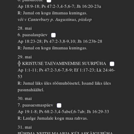
Ap 18:9-18; Ps 47:2-3,4-5,6-7; Jh 16:20-23a
R: Jumal on kogu ilmamaa kuningas.
või v Canterbury p. Augustinus, piiskop
28. mai
6. paasalaupäev
Ap 18:23-28; Ps 47:2-3,8-9,10; Jh 16:23b-28
R: Jumal on kogu ilmamaa kuningas.
29. mai
╬ KRISTUSE TAEVAMINEMISE SUURPÜHA
Ap 1:1-11; Ps 47:2-3,6-7,8-9; Ef 1:17-23; Lk 24:46-
53
R: Jumal läks üles rõõmuhõisetel, Issand läks üles
pasunahäältel.
30. mai
7. paasaesmaspäev
Ap 19:1-8; Ps 68:2-3,4-5abef,6-7ab; Jh 16:29-33
R: Laulge Jumalale kogu maa rahvas.
31. mai
PÜHIMA NEITSI MAARJA KÜLASKÄIGUPÜHA