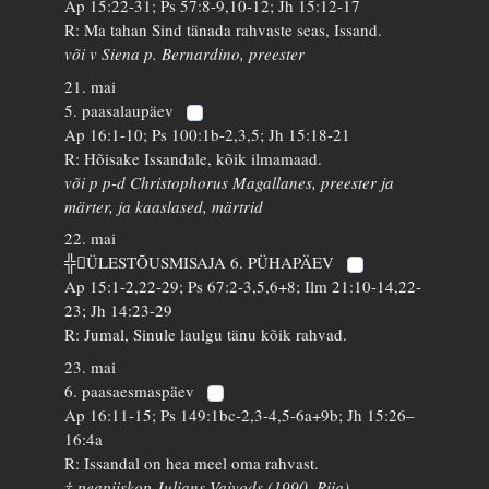
Ap 15:22-31; Ps 57:8-9,10-12; Jh 15:12-17
R: Ma tahan Sind tänada rahvaste seas, Issand.
või v Siena p. Bernardino, preester
21. mai
5. paasalaupäev
Ap 16:1-10; Ps 100:1b-2,3,5; Jh 15:18-21
R: Hõisake Issandale, kõik ilmamaad.
või p p-d Christophorus Magallanes, preester ja
märter, ja kaaslased, märtrid
22. mai
╬ÜLESTÕUSMISAJA 6. PÜHAPÄEV
Ap 15:1-2,22-29; Ps 67:2-3,5,6+8; Ilm 21:10-14,22-
23; Jh 14:23-29
R: Jumal, Sinule laulgu tänu kõik rahvad.
23. mai
6. paasaesmaspäev
Ap 16:11-15; Ps 149:1bc-2,3-4,5-6a+9b; Jh 15:26–
16:4a
R: Issandal on hea meel oma rahvast.
† peapiiskop Julians Vaivods (1990, Riia)