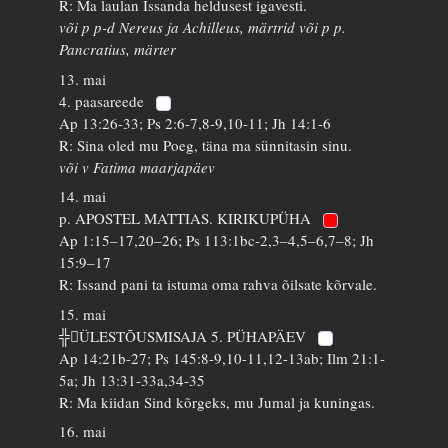
R: Ma laulan Issanda heldusest igavesti.
või p p-d Nereus ja Achilleus, märtrid või p p.
Pancratius, märter
13. mai
4. paasareede
Ap 13:26-33; Ps 2:6-7,8-9,10-11; Jh 14:1-6
R: Sina oled mu Poeg, täna ma sünnitasin sinu.
või v Fatima maarjapäev
14. mai
p. APOSTEL MATTIAS. KIRIKUPÜHA
Ap 1:15–17,20–26; Ps 113:1bc-2,3–4,5–6,7–8; Jh
15:9–17
R: Issand pani ta istuma oma rahva õilsate kõrvale.
15. mai
╬ÜLESTÕUSMISAJA 5. PÜHAPÄEV
Ap 14:21b-27; Ps 145:8-9,10-11,12-13ab; Ilm 21:1-
5a; Jh 13:31-33a,34-35
R: Ma kiidan Sind kõrgeks, mu Jumal ja kuningas.
16. mai