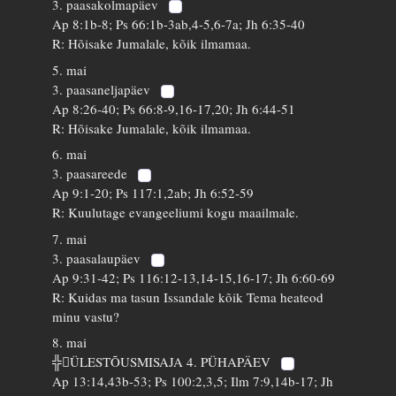
3. paasakolmapäev
Ap 8:1b-8; Ps 66:1b-3ab,4-5,6-7a; Jh 6:35-40
R: Hõisake Jumalale, kõik ilmamaa.
5. mai
3. paasaneljapäev
Ap 8:26-40; Ps 66:8-9,16-17,20; Jh 6:44-51
R: Hõisake Jumalale, kõik ilmamaa.
6. mai
3. paasareede
Ap 9:1-20; Ps 117:1,2ab; Jh 6:52-59
R: Kuulutage evangeeliumi kogu maailmale.
7. mai
3. paasalaupäev
Ap 9:31-42; Ps 116:12-13,14-15,16-17; Jh 6:60-69
R: Kuidas ma tasun Issandale kõik Tema heateod
minu vastu?
8. mai
╬ÜLESTÕUSMISAJA 4. PÜHAPÄEV
Ap 13:14,43b-53; Ps 100:2,3,5; Ilm 7:9,14b-17; Jh