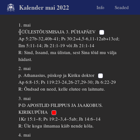
Kalender mai 2022
Info
Seaded
1. mai
╬ÜLESTÕUSMISAJA 3. PÜHAPÄEV
Ap 5:27b-32,40b-41; Ps 30:2+4,5-6,11-12ab+13cd;
Ilm 5:11-14; Jh 21:1-19 või Jh 21:1-14
R: Sind, Issand, ma ülistan, sest Sina tõid mu välja
hädast.
2. mai
p. Athanasius, piiskop ja Kiriku doktor
Ap 6:8-15; Ps 119:23-24,26-27,29-30; Jh 6:22-29
R: Õndsad on need, kelle elutee on laitmatu.
3. mai
P-D APOSTLID FILIPPUS JA JAAKOBUS.
KIRIKUPÜHA
1Kr 15:1–8; Ps 19:2–3,4–5ab; Jh 14:6–14
R: Üle kogu ilmamaa käib nende kõla.
4. mai