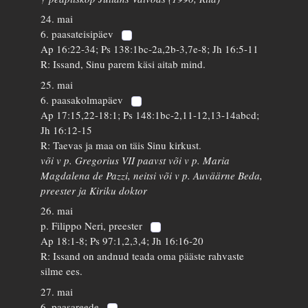
24. mai
6. paasateisipäev
Ap 16:22-34; Ps 138:1bc-2a,2b-3,7e-8; Jh 16:5-11
R: Issand, Sinu parem käsi aitab mind.
25. mai
6. paasakolmapäev
Ap 17:15,22-18:1; Ps 148:1bc-2,11-12,13-14abcd;
Jh 16:12-15
R: Taevas ja maa on täis Sinu kirkust.
või v p. Gregorius VII paavst või v p. Maria
Magdalena de Pazzi, neitsi või v p. Auväärne Beda,
preester ja Kiriku doktor
26. mai
p. Filippo Neri, preester
Ap 18:1-8; Ps 97:1,2,3,4; Jh 16:16-20
R: Issand on andnud teada oma pääste rahvaste
silme ees.
27. mai
6. paasareede