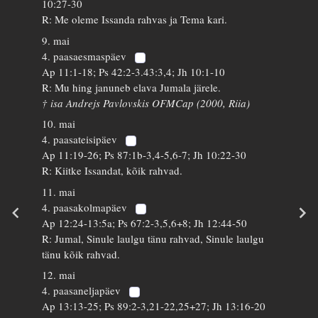
10:27-30
R: Me oleme Issanda rahvas ja Tema kari.
9. mai
4. paasaesmaspäev
Ap 11:1-18; Ps 42:2-3.43:3,4; Jh 10:1-10
R: Mu hing januneb elava Jumala järele.
† isa Andrejs Pavlovskis OFMCap (2000, Riia)
10. mai
4. paasateisipäev
Ap 11:19-26; Ps 87:1b-3,4-5,6-7; Jh 10:22-30
R: Kiitke Issandat, kõik rahvad.
11. mai
4. paasakolmapäev
Ap 12:24-13:5a; Ps 67:2-3,5,6+8; Jh 12:44-50
R: Jumal, Sinule laulgu tänu rahvad, Sinule laulgu
tänu kõik rahvad.
12. mai
4. paasaneljapäev
Ap 13:13-25; Ps 89:2-3,21-22,25+27; Jh 13:16-20