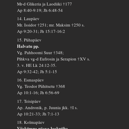
Mr-d Glikeria ja Laodiiki †177
Ap 8:40-9:19; Jh 6:48-54
14. Laupäev
Mr. Issidor †251; mr. Maksim †250 s.
Ap 9:20-31; Jh 15:17-16:2
15. Pühapäev
Halvatu pp.
Vg. Pahhoomi Suur †348;
Pihkva vg-d Eufrosin ja Serapion †XV s.
3. v. HE Lk 24:12-35.
Ap 9:32-42; Jh 5:1-15
16. Esmaspäev
Vg. Teodor Pühitsetu †368
Ap 10:1-16; Jh 6:56-69
17. Teisipäev
Ap. Andronik, p. Juunia jkk. †I s.
Ap 10:21-33; Jh 7:1-13
18. Kolmapäev
Viiekümne päeva keskpüha