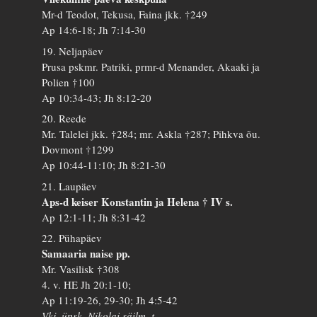
Mr-d Teodot, Tekusa, Faina jkk. †249
Ap 14:6-18; Jh 7:14-30
19. Neljapäev
Prusa pskmr. Patriki, prmr-d Menander, Akaaki ja
Polien †100
Ap 10:34-43; Jh 8:12-20
20. Reede
Mr. Talelei jkk. †284; mr. Askla †287; Pihkva õu.
Dovmont †1299
Ap 10:44-11:10; Jh 8:21-30
21. Laupäev
Aps-d keiser Konstantin ja Helena † IV s.
Ap 12:1-11; Jh 8:31-42
22. Pühapäev
Samaaria naise pp.
Mr. Vasilisk †308
4. v. HE Jh 20:1-10;
Ap 11:19-26, 29-30; Jh 4:5-42
Vkj. üpsk. Nikolai säilm. t.