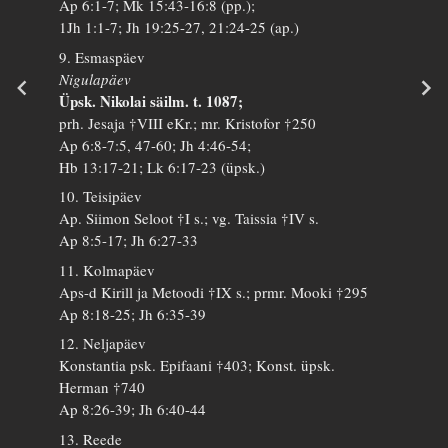
Ap 6:1-7; Mk 15:43-16:8 (pp.);
1Jh 1:1-7; Jh 19:25-27, 21:24-25 (ap.)
9. Esmaspäev
Nigulapäev
Üpsk. Nikolai säilm. t. 1087;
prh. Jesaja †VIII eKr.; mr. Kristofor †250
Ap 6:8-7:5, 47-60; Jh 4:46-54;
Hb 13:17-21; Lk 6:17-23 (üpsk.)
10. Teisipäev
Ap. Siimon Seloot †I s.; vg. Taissia †IV s.
Ap 8:5-17; Jh 6:27-33
11. Kolmapäev
Aps-d Kirill ja Metoodi †IX s.; prmr. Mooki †295
Ap 8:18-25; Jh 6:35-39
12. Neljapäev
Konstantia psk. Epifaani †403; Konst. üpsk.
Herman †740
Ap 8:26-39; Jh 6:40-44
13. Reede