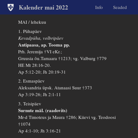
Kalender mai 2022
Info
Seaded
MAI / lehekuu
1. Pühapäev
Kevadpüha, volbripäev
Antipaasa, ap. Tooma pp.
Prh. Jeremija †VI eKr.;
Gruusia õu.Tamaara †1213; vg. Valburg †779
HE Mt 28:16-20.
Ap 5:12-20; Jh 20:19-31
2. Esmaspäev
Aleksandria üpsk. Atanaasi Suur †373
Ap 3:19-26; Jh 2:1-11
3. Teisipäev
Surnute mäl. (raadovits)
Mr-d Timoteus ja Maura †286; Kiievi vg. Teodoosi
†1074
Ap 4:1-10; Jh 3:16-21