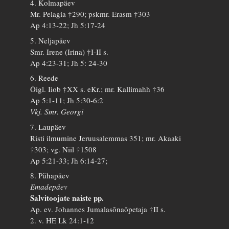
4. Kolmapäev
Mr. Pelagia †290; pskmr. Erasm †303
Ap 4:13-22; Jh 5:17-24
5. Neljapäev
Smr. Irene (Irina) †I-II s.
Ap 4:23-31; Jh 5: 24-30
6. Reede
Õigl. Iiob †XX s. eKr.; mr. Kallimahh †36
Ap 5:1-11; Jh 5:30-6:2
Vkj. Smr. Georgi
7. Laupäev
Risti ilmumine Jeruusalemmas 351; mr. Akaaki
†303; vg. Niil †1508
Ap 5:21-33; Jh 6:14-27;
8. Pühapäev
Emadepäev
Salvitoojate naiste pp.
Ap. ev. Johannes Jumalasõnaõpetaja †II s.
2. v. HE Lk 24:1-12