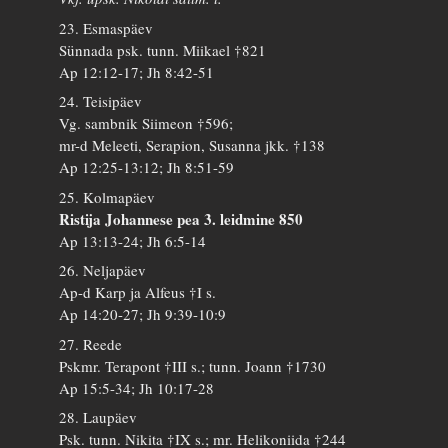
23. Esmaspäev
Sünnada psk. tunn. Miikael †821
Ap 12:12-17; Jh 8:42-51
24. Teisipäev
Vg. sambnik Siimeon †596;
mr-d Meleeti, Serapion, Susanna jkk. †138
Ap 12:25-13:12; Jh 8:51-59
25. Kolmapäev
Ristija Johannese pea 3. leidmine 850
Ap 13:13-24; Jh 6:5-14
26. Neljapäev
Ap-d Karp ja Alfeus †I s.
Ap 14:20-27; Jh 9:39-10:9
27. Reede
Pskmr. Terapont †III s.; tunn. Joann †1730
Ap 15:5-34; Jh 10:17-28
28. Laupäev
Psk. tunn. Nikita †IX s.; mr. Helikoniida †244