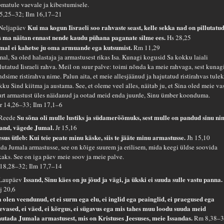
pmatule vaevale ja kibestumisele.
 5,25–32; Ilm 16,17–21
Kui ma kogun Iisraeli soo rahvaste seast, kelle sekka nad on pillutatud
 Neljapäev
is ma näitan ennast nende kaudu pühana paganate silme ees.
Hs 28,25
mal ei kahetse ju oma armuande ega kutsumist.
Rm 11,29
mal, Sa oled halastaja ja armastusest rikas Isa. Kunagi kogusid Sa kokku laiali
llutatud Iisraeli rahva. Meil on suur palve: toimi nõnda ka meie rahvaga, sest kunag
dsime ristirahva nime. Palun aita, et meie allesjäänud ja hajutatud ristirahvas tulek
ku Sind kiitma ja austama. See, et oleme veel alles, näitab ju, et Sina oled meie va
urt armastust üles näidanud ja ootad meid enda juurde, Sinu ümber koonduma.
r 14,26–33; Ilm 17,1–6
Su sõna oli mulle lustiks ja südamerõõmuks, sest mulle on pandud sinu ni
 Reede
sand, vägede Jumal.
Jr 15,16
esus ütleb: Kui teie peate minu käske, siis te jääte minu armastusse.
Jh 15,10
äda Jumala armastusse, see on kõige suurem ja erilisem, mida keegi üldse soovida
kaks. See on iga päev meie soov ja meie palve.
 18,28–32; Ilm 17,7–14
Issand, Sinu käes on ju jõud ja vägi, ja ükski ei suuda sulle vastu panna.
 Laupäev
j 20,6
 olen veendunud, et ei surm ega elu, ei inglid ega peainglid, ei praegused ega
levased, ei väed, ei kõrgus, ei sügavus ega mis tahes muu loodu suuda meid
hutada Jumala armastusest, mis on Kristuses Jeesuses, meie Issandas.
Rm 8,38–