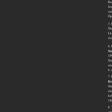
Ku
Je
sa
Õp
3.
Õn
Lk
Ju
6.
Nõ
1P
Si
an
6.
7.
Kr
Sä
el
ke
1M
8.
rä