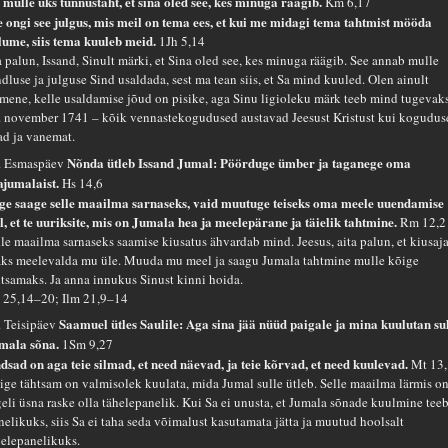
e mulle üks tunnustäht, et sina oled see, kes minuga räägib.
Km 6,17
e ongi see julgus, mis meil on tema ees, et kui me midagi tema tahtmist mööda
lume, siis tema kuuleb meid.
1Jh 5,14
 palun, Issand, Sinult märki, et Sina oled see, kes minuga räägib. See annab mulle
dluse ja julguse Sind usaldada, sest ma tean siis, et Sa mind kuuled. Olen ainult
imene, kelle usaldamise jõud on pisike, aga Sinu ligioleku märk teeb mind tugevaks
. november 1741 – kõik vennastekogudused austavad Jeesust Kristust kui kogudus
ad ja vanemat.
Nõnda ütleb Issand Jumal: Pöörduge ümber ja taganege oma
. Esmaspäev
ajumalaist.
Hs 14,6
ge saage selle maailma sarnaseks, vaid muutuge teiseks oma meele uuendamise
el, et te uuriksite, mis on Jumala hea ja meelepärane ja täielik tahtmine.
Rm 12,2
lle maailma sarnaseks saamise kiusatus ähvardab mind. Jeesus, aita palun, et kiusaja
aks meelevalda mu üle. Muuda mu meel ja saagu Jumala tahtmine mulle kõige
htsamaks. Ja anna innukus Sinust kinni hoida.
 25,14–20; Ilm 21,9–14
Saamuel ütles Saulile: Aga sina jää nüüd paigale ja mina kuulutan su
. Teisipäev
mala sõna.
1Sm 9,27
dsad on aga teie silmad, et need näevad, ja teie kõrvad, et need kuulevad.
Mt 13
ige tähtsam on valmisolek kuulata, mida Jumal sulle ütleb. Selle maailma lärmis o
geli üsna raske olla tähelepanelik. Kui Sa ei unusta, et Jumala sõnade kuulmine tee
nelikuks, siis Sa ei taha seda võimalust kasutamata jätta ja muutud hoolsalt
helepanelikuks.