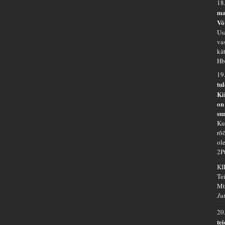
18
ma
Võ
Us
va
kä
Hb
19
tu
Ki
on
su
Kui
rõ
ole
2P
KI
Te
Mt
Ju
20
te