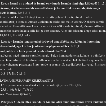
Issand on andnud ja Issand on võtnud; Issanda nimi olgu kiidetud!
. Reede
Ii 1,2
 teame, et viletsus saadab kannatlikkuse ja kannatlikkus saadab püsivuse ja
sivus lootuse.
Rm 5,3–4
i meil ei oleks olnud ühtegi kannatust, siis polekski me õppinud tundma
nnatlikkust ja lootust. Jumala usaldamine oleks siis meile võõras. Oleksime ainult
eleheites. Kannatlikkuse kasu on suur. Olles kõike seda õppinud, jõuame erilisele
lemusele: saame hakata selle kõige eest tänama. Alles siis jaksame eluga edasi minn
 18,10.11; Ilm 20,11–15
Issanda lunastatud pöörduvad tagasi hõisates. Rõõm ja ilutsemine
. Laupäev
ldavad neid, aga kurbus ja ohkamine põgenevad ära.
Js 51,11
mal pühib ära kõik pisarad nende silmist.
Ilm 21,4
na, Jeesus, näed inimese suurt leinavalu. Palun kummardu tema kohale ja pühi kõik
sarad tema silmist, et ta silmad sulle otsa vaadates saaksid hakata Sind nägema. Tul
 oma vähemate pisaratega Sinu juurde ja usun, et Sa needki kõik kuivatad. Siis jak
kata teed.
t 3,8–17; Ilm 21,1–8
LVIIMANE PÜHAPÄEV KIRIKUAASTAS
 kõik peame saama avalikuks Kristuse kohtujärje ees.
2Kr 5,10a
 25,31–46; Jr 8,4–7; Ps 50
tlus: Rm 8,18–23(24–25)
Gideon ütles Issandale: Kui ma olen nüüd sinu silmis armu leidnud, si
. Pühapäev