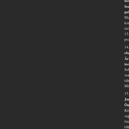
te
Se
pa
Ma
kin
in
13
pe
14
eb
Är
te
Se
sa
tä
Mt
15
Ju
Õn
Kõ
sa
õn
tä