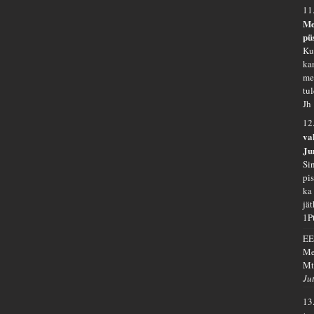
11
Me
pü
Ku
ka
me
tu
Jh
12
va
Ju
Si
pi
ka
jät
1P
EE
Me
Mt
Ju
13