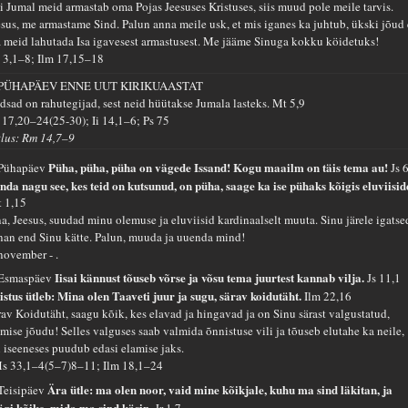
i Jumal meid armastab oma Pojas Jeesuses Kristuses, siis muud pole meile tarvis.
esus, me armastame Sind. Palun anna meile usk, et mis iganes ka juhtub, ükski jõud 
a meid lahutada Isa igavesest armastusest. Me jääme Sinuga kokku köidetuks!
 3,1–8; Ilm 17,15–18
 PÜHAPÄEV ENNE UUT KIRIKUAASTAT
dsad on rahutegijad, sest neid hüütakse Jumala lasteks.
Mt 5,9
 17,20–24(25-30); Ii 14,1–6; Ps 75
tlus: Rm 14,7–9
Püha, püha, püha on vägede Issand! Kogu maailm on täis tema au!
 Pühapäev
Js 
nda nagu see, kes teid on kutsunud, on püha, saage ka ise pühaks kõigis eluviisid
t 1,15
na, Jeesus, suudad minu olemuse ja eluviisid kardinaalselt muuta. Sinu järele igatse
nan end Sinu kätte. Palun, muuda ja uuenda mind!
 november - .
Iisai kännust tõuseb võrse ja võsu tema juurtest kannab vilja.
 Esmaspäev
Js 11,1
istus ütleb: Mina olen Taaveti juur ja sugu, särav koidutäht.
Ilm 22,16
rav Koidutäht, saagu kõik, kes elavad ja hingavad ja on Sinu särast valgustatud,
amise jõudu! Selles valguses saab valmida õnnistuse vili ja tõuseb elutahe ka neile,
l iseeneses puudub edasi elamise jaks.
s 33,1–4(5–7)8–11; Ilm 18,1–24
Ära ütle: ma olen noor, vaid mine kõikjale, kuhu ma sind läkitan, ja
 Teisipäev
ägi kõike, mida ma sind käsin.
Jr 1,7