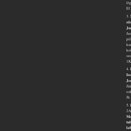
lõ
Ef
3.
si
Ju
Ju
pi
kan
kok
su
1K
4.
Is
Je
Jä
os
Jh
5.
2A
Ma
tu
la