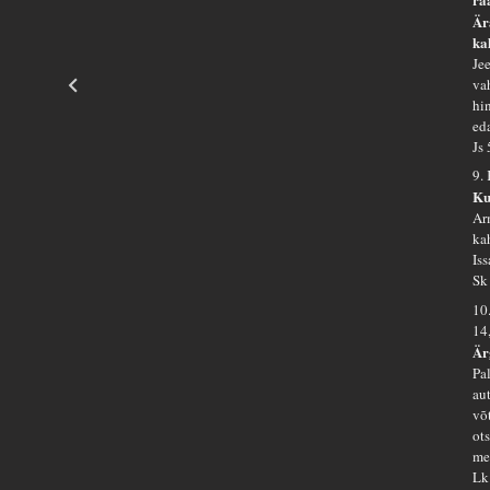
Är
ka
Je
va
hi
eda
Js
9.
Ku
Ar
ka
Is
Sk
10
14
Är
Pa
au
võ
ot
me
Lk