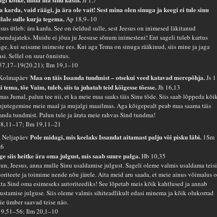
a karda, vaid räägi, ja ära ole vait! Sest mina olen sinuga ja keegi ei tule sinu
llale sulle kurja tegema.
Ap 18,9–10
esus ütleb: ära karda. See on öeldud sulle, sest Jeesus on inimesed läkitanud
hendajateks. Muidu ei jõua ju Jeesuse sõnum inimesteni! Ent sageli tuleb kartus
nge, kui seisame inimeste ees. Kui aga Tema on sinuga rääkinud, siis mine ja jaga
si. Sellel on suur õnnistus.
 57,17–19(20.21); Ilm 19,1–10
Maa on täis Issanda tundmist – otsekui veed katavad merepõhja.
 Kolmapäev
Js 1
i tema, tõe Vaim, tuleb, siis ta juhatab teid kõigesse tõesse.
Jh 16,13
mas Jumal, palun tee nii, et ka meie maa saaks täis Sinu tõde. Siis saab lõppeda kõi
hjutegemine meie maal ja mujalgi maailmas. Aga kõigepealt peab maa saama täis
sanda tundmist. Palun tule ja ärata meie rahvas Sind tundma!
 8,11–17; Ilm 19,11–21
Pole midagi, mis keelaks Issandat aitamast palju või pisku läbi.
. Neljapäev
1Sm
,6
ge siis heitke ära oma julgust, mis saab suure palga.
Hb 10,35
lun, Jeesus, anna mulle Sinu usaldamise julgust. Sageli oleme valmis usaldama teis
toriteete ja toimime nende nõu järele. Aita meid aru saada, et meie ainus võimalus 
tta Sind oma esimeseks autoriteediks! See lõpetab meis kõik kahtlused ja annab
sustamise julguse. Siis oleme valmis sihiteadlikult edasi minema ja kõik olukorrad
ie ümber saavad teise näo.
 9,51–56; Ilm 20,1–10