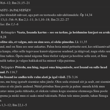
 58,6–12; Ilm 21,15–21
ASTU- JA PALVEPÄEV
glus ülendab rahvast, aga patt on teotuseks rahvahõimudele.
Õp 14,34
 13,(1–5)6–9; Rm 2,1–11; Js 1,10–18; Ilm 21,22–27
tlus: Ilm 3,1–6
Vaata, Issanda kartus – see on tarkus, ja hoidumine kurjast on aruk
. Kolmapäev
28,28
litse siis, et valgus, mis on sinu sees, ei oleks pimedus.
Lk 11,35
sand, mul on Sinu ees suur aukartus. Palun hoia mind petturite eest, kes reklaamivad
a kaupa, olles selle tugevasse kunstvalgusesse seadnud, ja räägivad, nagu oleks se
line tarkus. Õpeta mind nägema Sinu tõelist valgust ja hoolitse selle eest, et Sinu
malik tarkus ja valgus hakkaksid ka minust välja paistma.
Pöördu, mu hing, tagasi oma hingamisele, sest Issand on sulle head
. Neljapäev
inud.
Ps 116,7
hu Issand ise andku teile rahu alati ja igal viisil.
2Ts 3,16
sus, mu hing igatseb sisemise rahu järele. Olen seda otsinud siit ja sealt, ent sisemi
hutus ei ole järele andnud. Nüüd pöördun Sinu poole ja palun: muuda kõik muu
kutav minu jaoks tühiseks, et oleksin valmis kogu sisemise olemusega Sinu poole
ppuma ja miski muu ei saaks mind takistada. Palun tule minu juurde, tahan Sinuga
a.
s 1,3–12; Ilm 22,1–5