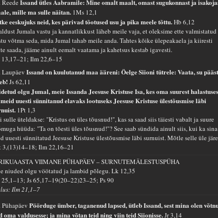
Issand ütles Aabramile: Mine omalt maalt, omast sugukonnast ja isakoja
. Reede
ale, mille ma sulle näitan.
1Ms 12,1
tke eeskujuks neid, kes pärivad tõotused usu ja pika meele tõttu.
Hb 6,12
aldust Jumala vastu ja kannatlikkust läheb meile vaja, et oleksime ette valmistatud
stu võtma seda, mida Jumal tahab meile anda. Tahtes kõike ülepeakaela ja kiiresti
tte saada, jääme ainult eemalt vaatama ja kahetsus kestab igavesti.
 13,17–21; Ilm 22,6–15
Issand on kuulutanud maa ääreni: Öelge Siioni tütrele: Vaata, su pääs
. Laupäev
leb!
Js 62,11
idetud olgu Jumal, meie Issanda Jeesuse Kristuse Isa, kes oma suurest halastuses
 meid uuesti sünnitanud elavaks lootuseks Jeesuse Kristuse ülestõusmise läbi
rnuist.
1Pt 1,3
 sulle üteldakse: "Kristus on üles tõusnud!", kas sa saad siis täiesti vabalt ja suure
õmuga hüüda: "Ta on tõesti üles tõusnud!"? See saab sündida ainult siis, kui ka sina
d uuesti sünnitatud Jeesuse Kristuse ülestõusmise läbi surnuist. Mõtle selle üle järe
t 3,(13)14–18; Ilm 22,16–21
RIKUAASTA VIIMANE PÜHAPÄEV – SURNUTEMÄLESTUSPÜHA
ie niuded olgu vöötatud ja lambid põlegu.
Lk 12,35
 25,1–13; Js 65,17–19(20–22)23–25; Ps 90
tlus: Ilm 21,1–7
Pöörduge ümber, taganenud lapsed, ütleb Issand, sest mina olen võtn
. Pühapäev
id oma valdusesse; ja mina võtan teid ning viin teid Siionisse.
Jr 3,14