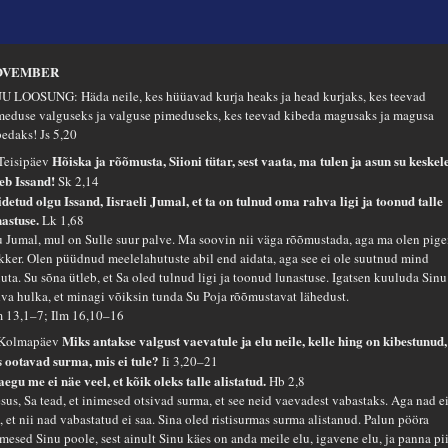
OVEMBER
U LOOSUNG: Häda neile, kes hüüavad kurja heaks ja head kurjaks, kes teevad
meduse valguseks ja valguse pimeduseks, kes teevad kibeda magusaks ja magusa
bedaks!
Js 5,20
Hõiska ja rõõmusta, Siioni tütar, sest vaata, ma tulen ja asun su keskele
 Teisipäev
leb Issand!
Sk 2,14
idetud olgu Issand, Iisraeli Jumal, et ta on tulnud oma rahva ligi ja toonud talle
nastuse.
Lk 1,68
 Jumal, mul on Sulle suur palve. Ma soovin nii väga rõõmustada, aga ma olen pig
kker. Olen püüdnud meelelahutuste abil end aidata, aga see ei ole suutnud mind
uta. Su sõna ütleb, et Sa oled tulnud ligi ja toonud lunastuse. Igatsen kuuluda Sinu
hva hulka, et minagi võiksin tunda Su Poja rõõmustavat lähedust.
 13,1–7; Ilm 16,10–16
Miks antakse valgust vaevatule ja elu neile, kelle hing on kibestunud,
 Kolmapäev
s ootavad surma, mis ei tule?
Ii 3,20–21
aegu me ei näe veel, et kõik oleks talle alistatud.
Hb 2,8
esus, Sa tead, et inimesed otsivad surma, et see neid vaevadest vabastaks. Aga nad e
, et nii nad vabastatud ei saa. Sina oled ristisurmas surma alistanud. Palun pööra
imesed Sinu poole, sest ainult Sinu käes on anda meile elu, igavene elu, ja panna pii