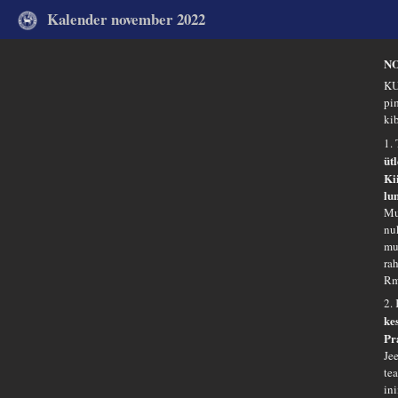
Kalender november 2022
N
KU
pi
ki
1.
üt
Ki
lu
Mu
nu
mu
ra
Rm
2.
ke
Pr
Je
tea
in