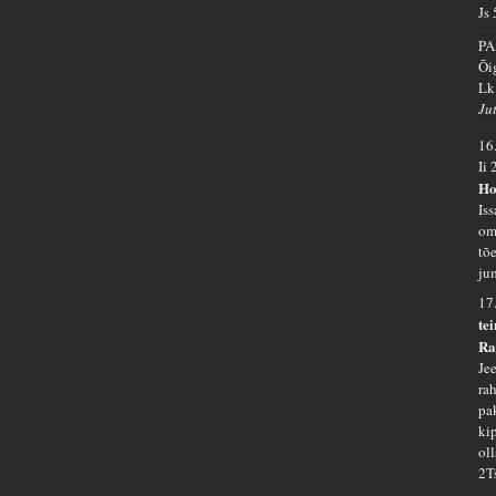
Js
PA
Õi
Lk
Ju
16
Ii 
Hoo
Is
om
tõe
ju
17
te
Ra
Jee
ra
pa
ki
oll
2T