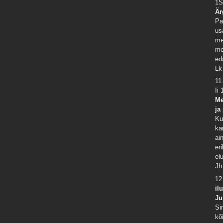
1S
Är
Pa
us
me
me
ed
Lk
11
Ii 
Me
ja
Ku
ka
ai
er
el
Jh
12
il
Ju
Si
kõ