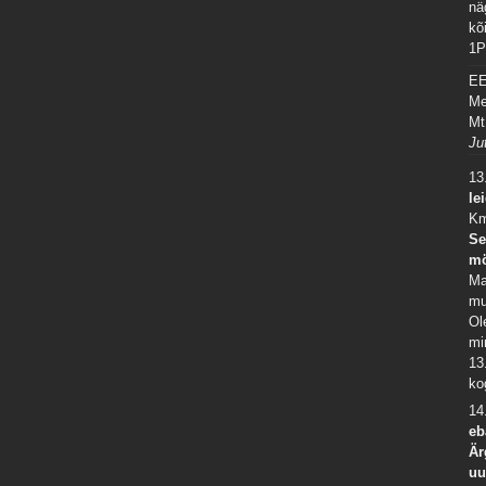
nä
kõ
1P
E
Me
Mt
Ju
13
le
Km
Se
mö
Ma
mu
Ol
mi
13
ko
14
eb
Är
uu