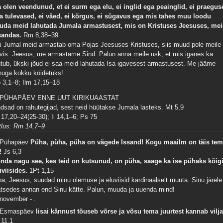
 olen veendunud, et ei surm ega elu, ei inglid ega peainglid, ei praegus
a tulevased, ei väed, ei kõrgus, ei sügavus ega mis tahes muu loodu
uda meid lahutada Jumala armastusest, mis on Kristuses Jeesuses, mei
sandas.
Rm 8,38–39
i Jumal meid armastab oma Pojas Jeesuses Kristuses, siis muud pole meile
rvis. Jeesus, me armastame Sind. Palun anna meile usk, et mis iganes ka
htub, ükski jõud ei saa meid lahutada Isa igavesest armastusest. Me jääme
nuga kokku köidetuks!
 3,1–8; Ilm 17,15–18
 PÜHAPÄEV ENNE UUT KIRIKUAASTAT
dsad on rahutegijad, sest neid hüütakse Jumala lasteks.
Mt 5,9
 17,20–24(25-30); Ii 14,1–6; Ps 75
tlus: Rm 14,7–9
 Pühapäev
Püha, püha, püha on vägede Issand! Kogu maailm on täis te
!
Js 6,3
nda nagu see, kes teid on kutsunud, on püha, saage ka ise pühaks kõig
uviisides.
1Pt 1,15
na, Jeesus, suudad minu olemuse ja eluviisid kardinaalselt muuta. Sinu järele
atsedes annan end Sinu kätte. Palun, muuda ja uuenda mind!
 november - .
 Esmaspäev
Iisai kännust tõuseb võrse ja võsu tema juurtest kannab vilja
 11,1