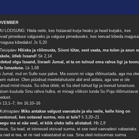
OVEMBER
U LOOSUNG: Häda neile, kes hüüavad kurja heaks ja head kurjaks, kes
evad pimeduse valguseks ja valguse pimeduseks, kes teevad kibeda magus
 magusa kibedaks!
Js 5,20
 Teisipäev
Hõiska ja rõõmusta, Siioni tütar, sest vaata, ma tulen ja asun s
skele, ütleb Issand!
Sk 2,14
idetud olgu Issand, Iisraeli Jumal, et ta on tulnud oma rahva ligi ja toon
lle lunastuse.
Lk 1,68
 Jumal, mul on Sulle suur palve. Ma soovin nii väga rõõmustada, aga ma ole
gem nukker. Olen püüdnud meelelahutuste abil end aidata, aga see ei ole
utnud mind muuta. Su sõna ütleb, et Sa oled tulnud ligi ja toonud lunastuse.
atsen kuuluda Sinu rahva hulka, et minagi võiksin tunda Su Poja rõõmustavat
hedust.
 13,1–7; Ilm 16,10–16
 Kolmapäev
Miks antakse valgust vaevatule ja elu neile, kelle hing on
bestunud, kes ootavad surma, mis ei tule?
Ii 3,20–21
aegu me ei näe veel, et kõik oleks talle alistatud.
Hb 2,8
esus, Sa tead, et inimesed otsivad surma, et see neid vaevadest vabastaks.
a nad ei tea, et nii nad vabastatud ei saa. Sina oled ristisurmas surma