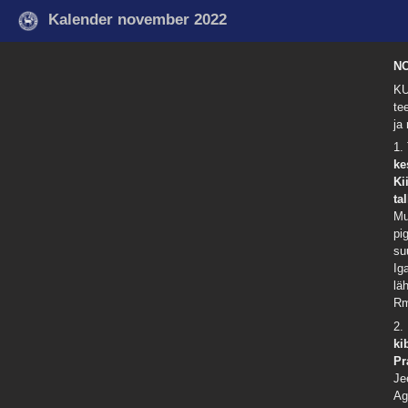
Kalender november 2022
N
KU
te
ja
1.
ke
Ki
ta
Mu
pi
su
Ig
lä
Rm
2.
ki
Pr
Je
Ag