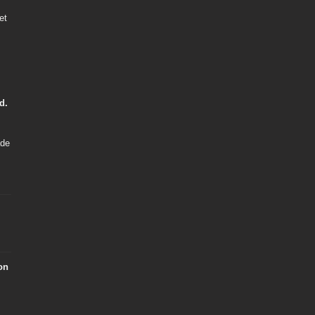
et
d.
ade
on