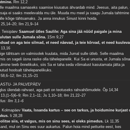
htmine.
Rm 12,2
lle maailma sarnaseks saamise kiusatus ähvardab mind. Jeesus, aita palun, 
usaja ei saaks meelevalda mu üle. Muuda mu meel ja saagu Jumala tahtmine
lle kõige tähtsamaks. Ja anna innukus Sinust kinni hoida.
 25,14–20; Ilm 21,9–14
. Teisipäev
Saamuel ütles Saulile: Aga sina jää nüüd paigale ja mina
ulutan sulle Jumala sõna.
1Sm 9,27
dsad on aga teie silmad, et need näevad, ja teie kõrvad, et need kuuleva
 13,16
ige tähtsam on valmisolek kuulata, mida Jumal sulle ütleb. Selle maailma
rmis on sageli üsna raske olla tähelepanelik. Kui Sa ei unusta, et Jumala sõn
ulmine teeb õnnelikuks, siis Sa ei taha seda võimalust kasutamata jätta ja
utud hoolsalt tähelepanelikuks.
 58,6–12; Ilm 21,15–21
ASTU- JA PALVEPÄEV
glus ülendab rahvast, aga patt on teotuseks rahvahõimudele.
Õp 14,34
 13,(1–5)6–9; Rm 2,1–11; Js 1,10–18; Ilm 21,22–27
tlus: Ilm 3,1–6
. Kolmapäev
Vaata, Issanda kartus – see on tarkus, ja hoidumine kurjast 
ukus.
Ii 28,28
olitse siis, et valgus, mis on sinu sees, ei oleks pimedus.
Lk 11,35
sand, mul on Sinu ees suur aukartus. Palun hoia mind petturite eest, kes