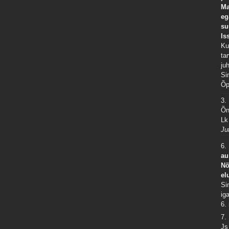
Ma
eg
su
Is
Ku
ta
ju
Si
Õp
3.
Õn
Lk
Ju
6.
au
Nõ
el
Si
ig
6.
7.
Js