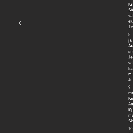
Kr
Sä
va
el
1M
8.
ja
Är
si
Je
va
ka
mi
Js
9.
me
Ku
Ar
lõ
ma
Sk
10