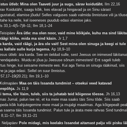
istus ütleb: Mina olen Taaveti juur ja sugu, särav koidutäht.
Ilm 22,16
rav Koidutäht, saagu kõik, kes elavad ja hingavad ja on Sinu särast
lgustatud, elamise jõudu! Selles valguses saab valmida õnnistuse vili ja tõus
utahe ka neile, kel iseeneses puudub edasi elamise jaks.
s 33,1–4(5–7)8–11; Ilm 18,1–24
 Teisipäev
Ära ütle: ma olen noor, vaid mine kõikjale, kuhu ma sind läkita
 räägi kõike, mida ma sind käsin.
Jr 1,7
a karda, vaid räägi, ja ära ole vait! Sest mina olen sinuga ja keegi ei tule
nu kallale sulle kurja tegema.
Ap 18,9–10
esus ütleb: ära karda. See on öeldud sulle, sest Jeesus on inimesed läkitanu
hendajateks. Muidu ei jõua ju Jeesuse sõnum inimesteni! Ent sageli tuleb
rtus hinge, kui seisame inimeste ees. Kui aga Tema on sinuga rääkinud, siis
ne ja jaga edasi. Sellel on suur õnnistus.
 57,17–19(20.21); Ilm 19,1–10
 Kolmapäev
Maa on täis Issanda tundmist – otsekui veed katavad
repõhja.
Js 11,9
i tema, tõe Vaim, tuleb, siis ta juhatab teid kõigesse tõesse.
Jh 16,13
mas Jumal, palun tee nii, et ka meie maa saaks täis Sinu tõde. Siis saab
ppeda kõik kahjutegemine meie maal ja mujalgi maailmas. Aga kõigepealt pea
a saama täis Issanda tundmist. Palun tule ja ärata meie rahvas Sind tundma
 8,11–17; Ilm 19,11–21
. Neljapäev
Pole midagi, mis keelaks Issandat aitamast palju või pisku lä