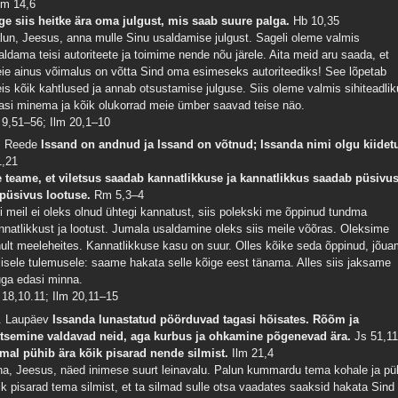
m 14,6
ge siis heitke ära oma julgust, mis saab suure palga.
Hb 10,35
lun, Jeesus, anna mulle Sinu usaldamise julgust. Sageli oleme valmis
aldama teisi autoriteete ja toimime nende nõu järele. Aita meid aru saada, et
ie ainus võimalus on võtta Sind oma esimeseks autoriteediks! See lõpetab
is kõik kahtlused ja annab otsustamise julguse. Siis oleme valmis sihiteadlik
asi minema ja kõik olukorrad meie ümber saavad teise näo.
 9,51–56; Ilm 20,1–10
. Reede
Issand on andnud ja Issand on võtnud; Issanda nimi olgu kiidet
1,21
 teame, et viletsus saadab kannatlikkuse ja kannatlikkus saadab püsivu
 püsivus lootuse.
Rm 5,3–4
i meil ei oleks olnud ühtegi kannatust, siis polekski me õppinud tundma
nnatlikkust ja lootust. Jumala usaldamine oleks siis meile võõras. Oleksime
nult meeleheites. Kannatlikkuse kasu on suur. Olles kõike seda õppinud, jõu
ilisele tulemusele: saame hakata selle kõige eest tänama. Alles siis jaksame
uga edasi minna.
 18,10.11; Ilm 20,11–15
. Laupäev
Issanda lunastatud pöörduvad tagasi hõisates. Rõõm ja
utsemine valdavad neid, aga kurbus ja ohkamine põgenevad ära.
Js 51,1
mal pühib ära kõik pisarad nende silmist.
Ilm 21,4
na, Jeesus, näed inimese suurt leinavalu. Palun kummardu tema kohale ja pü
ik pisarad tema silmist, et ta silmad sulle otsa vaadates saaksid hakata Sind