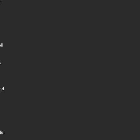
e
li
b
ud
tu