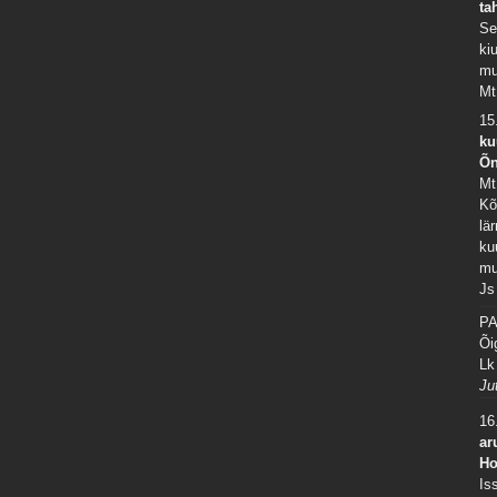
ta
Se
ki
mu
Mt
15
ku
Õn
Mt
Kõ
lä
ku
mu
Js
PA
Õi
Lk
Ju
16
ar
Ho
Is