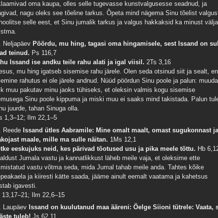
klaamivad oma kaupa, olles selle tugevasse kunstvalgusesse seadnud, ja
ägivad, nagu oleks see tõeline tarkus. Õpeta mind nägema Sinu tõelist valgus
 hoolitse selle eest, et Sinu jumalik tarkus ja valgus hakkaksid ka minust välj
istma.
. Neljapäev
Pöördu, mu hing, tagasi oma hingamisele, sest Issand on su
ad teinud.
Ps 116,7
hu Issand ise andku teile rahu alati ja igal viisil.
2Ts 3,16
esus, mu hing igatseb sisemise rahu järele. Olen seda otsinud siit ja sealt, en
semine rahutus ei ole järele andnud. Nüüd pöördun Sinu poole ja palun: muud
ik muu pakutav minu jaoks tühiseks, et oleksin valmis kogu sisemise
emusega Sinu poole kippuma ja miski muu ei saaks mind takistada. Palun tul
nu juurde, tahan Sinuga olla.
s 1,3–12; Ilm 22,1–5
. Reede
Issand ütles Aabramile: Mine omalt maalt, omast sugukonnast j
akojast maale, mille ma sulle näitan.
1Ms 12,1
tke eeskujuks neid, kes pärivad tõotused usu ja pika meele tõttu.
Hb 6,1
aldust Jumala vastu ja kannatlikkust läheb meile vaja, et oleksime ette
lmistatud vastu võtma seda, mida Jumal tahab meile anda. Tahtes kõike
epeakaela ja kiiresti kätte saada, jääme ainult eemalt vaatama ja kahetsus
stab igavesti.
 13,17–21; Ilm 22,6–15
. Laupäev
Issand on kuulutanud maa ääreni: Öelge Siioni tütrele: Vaata, 
äste tuleb!
Js 62,11