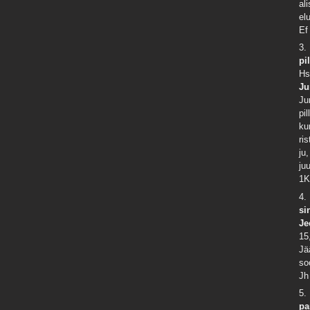
al
el
Ef
3.
pi
Hs
Ju
Ju
pi
ku
ri
ju
ju
1K
4.
si
Je
15
Jä
so
Jh
5.
pa