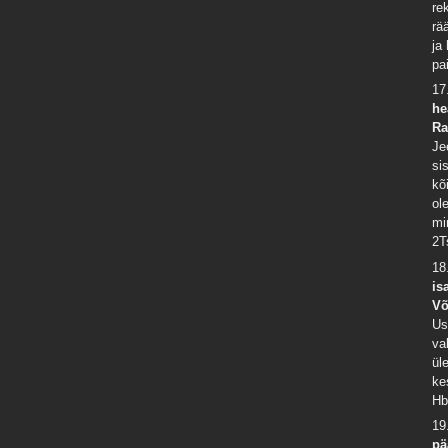
re
rä
ja
pa
17
he
Ra
Je
si
kõ
ol
mi
2T
18
is
Võ
Us
va
ül
ke
Hb
19
pä