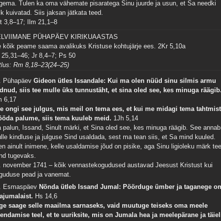
gema. Tulen ka oma vähemate pisaratega Sinu juurde ja usun, et Sa needki
ik kuivatad. Siis jaksan jätkata teed.
t 3,8–17; Ilm 21,1–8
ELVIIMANE PÜHAPÄEV KIRIKUAASTAS
 kõik peame saama avalikuks Kristuse kohtujärje ees.
2Kr 5,10a
 25,31–46; Jr 8,4–7; Ps 50
tlus: Rm 8,18–23(24–25)
. Pühapäev
Gideon ütles Issandale: Kui ma olen nüüd sinu silmis armu
idnud, siis tee mulle üks tunnustäht, et sina oled see, kes minuga räägib
 6,17
e ongi see julgus, mis meil on tema ees, et kui me midagi tema tahtmis
öda palume, siis tema kuuleb meid.
1Jh 5,14
 palun, Issand, Sinult märki, et Sina oled see, kes minuga räägib. See annab
lle kindluse ja julguse Sind usaldada, sest ma tean siis, et Sa mind kuuled.
en ainult inimene, kelle usaldamise jõud on pisike, aga Sinu ligioleku märk te
nd tugevaks.
. november 1741 – kõik vennastekogudused austavad Jeesust Kristust kui
guduse pead ja vanemat.
. Esmaspäev
Nõnda ütleb Issand Jumal: Pöörduge ümber ja taganege o
ajumalaist.
Hs 14,6
ge saage selle maailma sarnaseks, vaid muutuge teiseks oma meele
endamise teel, et te uuriksite, mis on Jumala hea ja meelepärane ja täiel