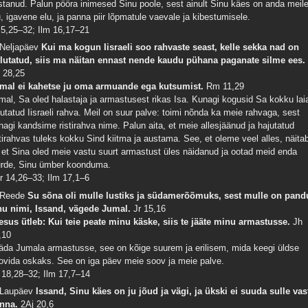
istanud. Palun pööra inimesed Sinu poole, sest ainult Sinu käes on anda meil
u, igavene elu, ja panna piir lõpmatule vaevale ja kibestumisele.
 5,25–32; Ilm 16,17–21
 Neljapäev
Kui ma kogun Iisraeli soo rahvaste seast, kelle sekka nad on
llutatud, siis ma näitan ennast nende kaudu pühana paganate silme ees.
 28,25
mal ei kahetse ju oma armuande ega kutsumist.
Rm 11,29
mal, Sa oled halastaja ja armastusest rikas Isa. Kunagi kogusid Sa kokku laia
llutatud Iisraeli rahva. Meil on suur palve: toimi nõnda ka meie rahvaga, sest
nagi kandsime ristirahva nime. Palun aita, et meie allesjäänud ja hajutatud
stirahvas tuleks kokku Sind kiitma ja austama. See, et oleme veel alles, näita
, et Sina oled meie vastu suurt armastust üles näidanud ja ootad meid enda
urde, Sinu ümber koonduma.
r 14,26–33; Ilm 17,1–6
 Reede
Su sõna oli mulle lustiks ja südamerõõmuks, sest mulle on pand
nu nimi, Issand, vägede Jumal.
Jr 15,16
esus ütleb: Kui teie peate minu käske, siis te jääte minu armastusse.
Jh
,10
äda Jumala armastusse, see on kõige suurem ja erilisem, mida keegi üldse
ovida oskaks. See on iga päev meie soov ja meie palve.
 18,28–32; Ilm 17,7–14
 Laupäev
Issand, Sinu käes on ju jõud ja vägi, ja ükski ei suuda sulle vas
nna.
2Aj 20,6