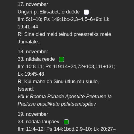
17. november
Ungari p. Eliisabet, orduõde
Ilm 5:1–10; Ps 149:1bc-2,3–4,5–6+9b; Lk
19:41–44
R: Sina oled meid teinud preestreiks meie
Jumalale.
18. november
33. nädala reede
Ilm 10:8-11; Ps 119:14+24,72+103,111+131;
Lk 19:45-48
R: Kui mahe on Sinu ütlus mu suule,
Issand.
või v Rooma Pühade Apostlite Peetruse ja
Pauluse basiilikate pühitsemispäev
19. november
33. nädala laupäev
Ilm 11:4–12; Ps 144:1bcd,2,9–10; Lk 20:27–