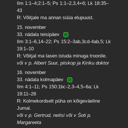
Ilm 1:1–4;2:1–5; Ps 1:1–2,3,4+6; Lk 18:35–
43
R: Võitjale ma annan süüa elupuust.
15. november
33. nädala teisipäev
Ilm 3:1–6,14–22; Ps 15:2–3ab,3cd-4ab,5; Lk
19:1–10
R: Võitjal ma lasen istuda minuga troonile.
või v p. Albert Suur, piiskop ja Kiriku doktor
16. november
33. nädala kolmapäev
Ilm 4:1–11; Ps 150:1bc-2,3–4,5–6a; Lk
19:11–28
R: Kolmekordselt püha on kõigeväeline
Jumal.
või v p. Gertrud, neitsi või v Šoti p.
Margareeta