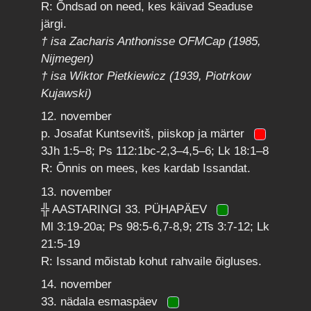
R: Õndsad on need, kes käivad Seaduse
järgi.
† isa Zacharis Anthonisse OFMCap (1985,
Nijmegen)
† isa Wiktor Pietkiewicz (1939, Piotrkow
Kujawski)
12. november
p. Josafat Kuntsevitš, piiskop ja märter
3Jh 1:5–8; Ps 112:1bc-2,3–4,5–6; Lk 18:1–8
R: Õnnis on mees, kes kardab Issandat.
13. november
╬ AASTARINGI 33. PÜHAPÄEV
Ml 3:19-20a; Ps 98:5-6,7-8,9; 2Ts 3:7-12; Lk
21:5-19
R: Issand mõistab kohut rahvaile õigluses.
14. november
33. nädala esmaspäev