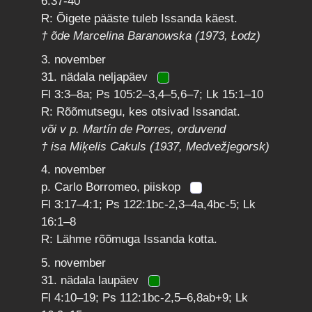
6:37-40
R: Õigete pääste tuleb Issanda käest.
† õde Marcelina Baranowska (1973, Łodz)
3. november
31. nädala neljapäev
Fl 3:3–8a; Ps 105:2–3,4–5,6–7; Lk 15:1–10
R: Rõõmutsegu, kes otsivad Issandat.
või v p. Martín de Porres, orduvend
† isa Miķelis Cakuls (1937, Medvežjegorsk)
4. november
p. Carlo Borromeo, piiskop
Fl 3:17–4:1; Ps 122:1bc-2,3–4a,4bc-5; Lk
16:1–8
R: Lähme rõõmuga Issanda kotta.
5. november
31. nädala laupäev
Fl 4:10–19; Ps 112:1bc-2,5–6,8ab+9; Lk