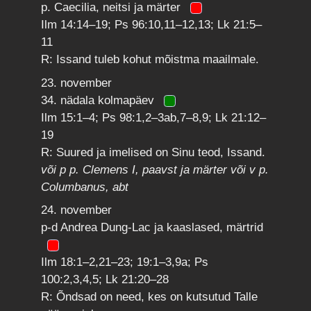
p. Caecilia, neitsi ja märter
Ilm 14:14–19; Ps 96:10,11–12,13; Lk 21:5–
11
R: Issand tuleb kohut mõistma maailmale.
23. november
34. nädala kolmapäev
Ilm 15:1–4; Ps 98:1,2–3ab,7–8,9; Lk 21:12–
19
R: Suured ja imelised on Sinu teod, Issand.
või p p. Clemens I, paavst ja märter või v p.
Columbanus, abt
24. november
p-d Andrea Dung-Lac ja kaaslased, märtrid
Ilm 18:1–2,21–23; 19:1–3,9a; Ps
100:2,3,4,5; Lk 21:20–28
R: Õndsad on need, kes on kutsutud Talle