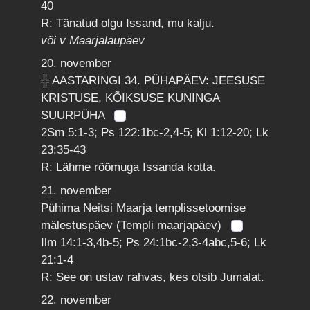
40
R: Tänatud olgu Issand, mu kalju.
või v Maarjalaupäev
20. november
╬ AASTARINGI 34. PÜHAPÄEV: JEESUSE
KRISTUSE, KÕIKSUSE KUNINGA
SUURPÜHA
2Sm 5:1-3; Ps 122:1bc-2,4-5; Kl 1:12-20; Lk
23:35-43
R: Lähme rõõmuga Issanda kotta.
21. november
Pühima Neitsi Maarja templissetoomise
mälestuspäev (Templi maarjapäev)
Ilm 14:1-3,4b-5; Ps 24:1bc-2,3-4abc,5-6; Lk
21:1-4
R: See on ustav rahvas, kes otsib Jumalat.
22. november