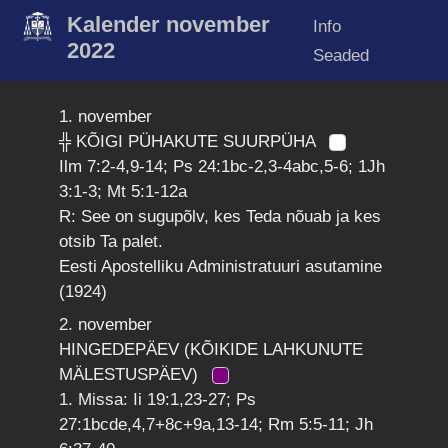
Kalender november
Info
2022
Seaded
1. november
╬ KÕIGI PÜHAKUTE SUURPÜHA
Ilm 7:2-4,9-14; Ps 24:1bc-2,3-4abc,5-6; 1Jh
3:1-3; Mt 5:1-12a
R: See on sugupõlv, kes Teda nõuab ja kes
otsib Ta palet.
Eesti Apostelliku Administratuuri asutamine
(1924)
2. november
HINGEDEPÄEV (KÕIKIDE LAHKUNUTE
MÄLESTUSPÄEV)
1. Missa: Ii 19:1,23-27; Ps
27:1bcde,4,7+8c+9a,13-14; Rm 5:5-11; Jh