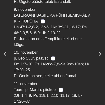
R: Õigete pääste tuleb Issandalt.
9. november
LATERAANI BASIILIKA PÜHITSEMISPÄEV.
KIRIKUPÜHA
Hs 47:1-2,8-2,12 või 1Kr 3:9-11,16-17; Ps
46:2-3,5-6, 8-9; Jh 2:13-22
R: Jumal on oma Templi keskel, ei see
kõigu.
10. november
p. Leo Suur, paavst
Fm 1:7–20; Ps 146:6c-7,8–9a,9bc-10ab; Lk
17:20–25
R: Õnnis on see, kelle abi on Jumal.
11. november
Tours’ p. Martin, piiskop
2Jh 1:4–9; Ps 119:1–2,10–11,17–18; Lk
17:26–37