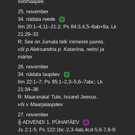
söömaajale.
25. november
34. nädala reede
Ilm 20:1–4,11–21:2; Ps 84:3,4,5–6ab+8a; Lk
21:29–33
R: See on Jumala telk inimeste juures.
või p Aleksandria p. Katariina, neitsi ja
märter
26. november
34. nädala laupäev
Ilm 22:1–7; Ps 95:1–2,3–5,6–7abc; Lk
21:34–36
R: Maaranata! Tule, Issand Jeesus.
või v Maarjalaupäev
27. november
╬ ADVENDI 1. PÜHAPÄEV
Js 2:1-5; Ps 122:1bc-2,3-4ab,4cd-5,6-7,8-9;