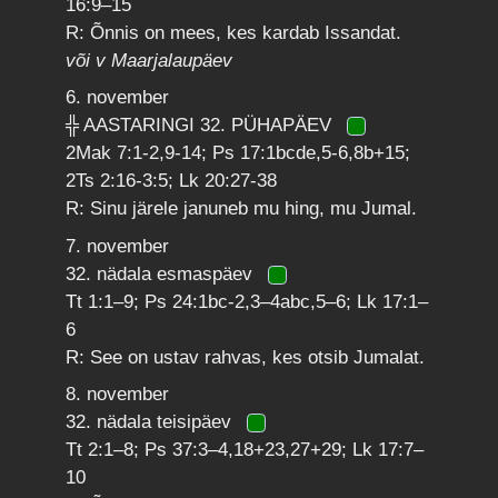
16:9–15
R: Õnnis on mees, kes kardab Issandat.
või v Maarjalaupäev
6. november
╬ AASTARINGI 32. PÜHAPÄEV
2Mak 7:1-2,9-14; Ps 17:1bcde,5-6,8b+15;
2Ts 2:16-3:5; Lk 20:27-38
R: Sinu järele januneb mu hing, mu Jumal.
7. november
32. nädala esmaspäev
Tt 1:1–9; Ps 24:1bc-2,3–4abc,5–6; Lk 17:1–
6
R: See on ustav rahvas, kes otsib Jumalat.
8. november
32. nädala teisipäev
Tt 2:1–8; Ps 37:3–4,18+23,27+29; Lk 17:7–
10