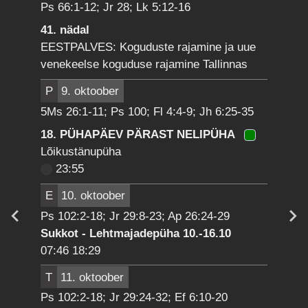
Ps 66:1-12; Jr 28; Lk 5:12-16
41. nädal
EESTPALVES: Koguduste rajamine ja uue
venekeelse koguduse rajamine Tallinnas
P
9. oktoober
5Ms 26:1-11; Ps 100; Fl 4:4-9; Jh 6:25-35
18. PÜHAPÄEV PÄRAST NELIPÜHA
Lõikustänupüha
23:55
E
10. oktoober
Ps 102:2-18; Jr 29:8-23; Ap 26:24-29
Sukkot - Lehtmajadepüha 10.-16.10
07:46 18:29
T
11. oktoober
Ps 102:2-18; Jr 29:24-32; Ef 6:10-20