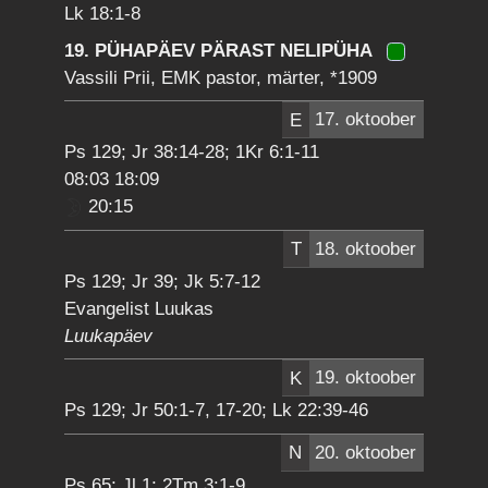
Lk 18:1-8
19. PÜHAPÄEV PÄRAST NELIPÜHA
Vassili Prii, EMK pastor, märter, *1909
E
17. oktoober
Ps 129; Jr 38:14-28; 1Kr 6:1-11
08:03 18:09
20:15
T
18. oktoober
Ps 129; Jr 39; Jk 5:7-12
Evangelist Luukas
Luukapäev
K
19. oktoober
Ps 129; Jr 50:1-7, 17-20; Lk 22:39-46
N
20. oktoober
Ps 65; Jl 1; 2Tm 3:1-9