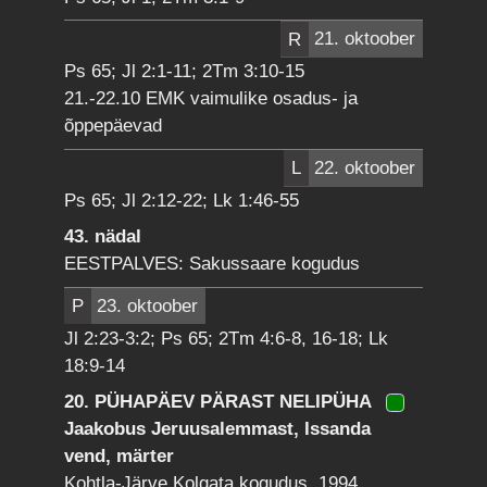
R
21. oktoober
Ps 65; Jl 2:1-11; 2Tm 3:10-15
21.-22.10 EMK vaimulike osadus- ja
õppepäevad
L
22. oktoober
Ps 65; Jl 2:12-22; Lk 1:46-55
43. nädal
EESTPALVES: Sakussaare kogudus
P
23. oktoober
Jl 2:23-3:2; Ps 65; 2Tm 4:6-8, 16-18; Lk
18:9-14
20. PÜHAPÄEV PÄRAST NELIPÜHA
Jaakobus Jeruusalemmast, Issanda
vend, märter
Kohtla-Järve Kolgata kogudus, 1994