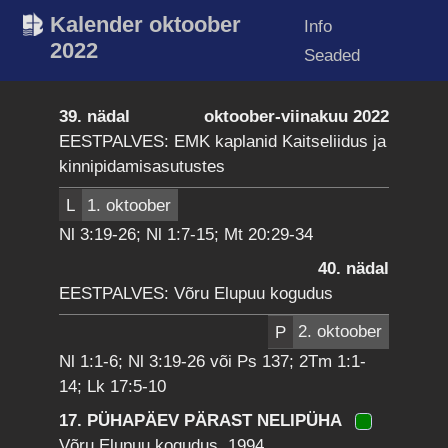
Kalender oktoober
Info
2022
Seaded
39. nädal
oktoober-viinakuu 2022
EESTPALVES: EMK kaplanid Kaitseliidus ja
kinnipidamisasutustes
L
1. oktoober
Nl 3:19-26; Nl 1:7-15; Mt 20:29-34
40. nädal
EESTPALVES: Võru Elupuu kogudus
P
2. oktoober
Nl 1:1-6; Nl 3:19-26 või Ps 137; 2Tm 1:1-
14; Lk 17:5-10
17. PÜHAPÄEV PÄRAST NELIPÜHA
Võru Elupuu kogudus, 1994