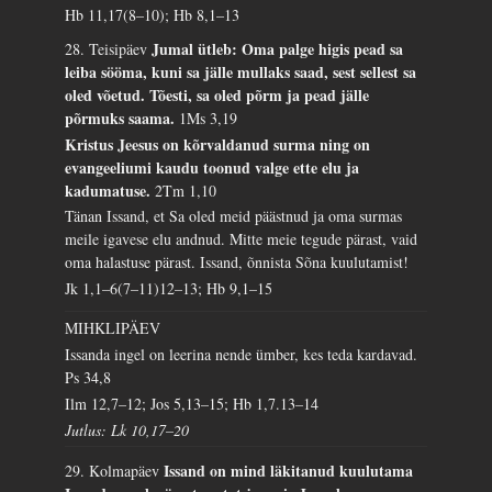
Hb 11,17(8–10); Hb 8,1–13
Jumal ütleb: Oma palge higis pead sa
28. Teisipäev
leiba sööma, kuni sa jälle mullaks saad, sest sellest sa
oled võetud. Tõesti, sa oled põrm ja pead jälle
põrmuks saama.
1Ms 3,19
Kristus Jeesus on kõrvaldanud surma ning on
evangeeliumi kaudu toonud valge ette elu ja
kadumatuse.
2Tm 1,10
Tänan Issand, et Sa oled meid päästnud ja oma surmas
meile igavese elu andnud. Mitte meie tegude pärast, vaid
oma halastuse pärast. Issand, õnnista Sõna kuulutamist!
Jk 1,1–6(7–11)12–13; Hb 9,1–15
MIHKLIPÄEV
Issanda ingel on leerina nende ümber, kes teda kardavad.
Ps 34,8
Ilm 12,7–12; Jos 5,13–15; Hb 1,7.13–14
Jutlus: Lk 10,17–20
Issand on mind läkitanud kuulutama
29. Kolmapäev