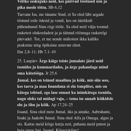
Võttke eeskujuks neid, kes pärivad tõotused usu ja
pika meele tõttu.
Hb 6,12
Taevane Isa, me täname Sind, et Sa oled läbi aegade
tõstnud esile õdesid ja vendi, kes on täielikult
pühendunud Sinu riigi tööle. Sa oled neid välja toonud
rasketest olukordadest ja ja täitnud rõõmuga rasketelgi
päevadel. Tee, et me nende mälestust ikka kalliks
peaksime ning õpiksime ustavate elust.
Ilm 2,8–11; Hb 7,1–10
Ärge käige teiste jumalate järel neid
25. Laupäev
teenides ja kummardades, ja ärge pahandage mind
oma kätetööga.
Jr 25,6
Jumal, kes on teinud maailma ja kõik, mis siin sees,
kes taeva ja maa Issandana ei ela templites, mis on
kätega tehtud, ega lase ennast ka inimkätega teenida,
nagu oleks tal midagi vaja, – tema ise annab kõikidele
elu ja õhu ja kõik.
Ap 17,24–25
Issand, Sina oled meie Jumal, üks ja ainuke, Aabrahami,
Iisaki ja Jaakobi Jumal. Sina oled Alfa ja Omega, algus ja
ots. Kaitse meid kõige kurja eest, puhasta meid patust ja
hoia enese ligi, Issand, Kõigeväeline!