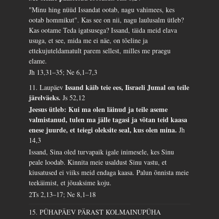
"Minu hing nüüd Issandat ootab, nagu vahimees, kes
ootab hommikut". Kas see on nii, nagu laulusalm ütleb?
Kas ootame Teda igatsusega? Issand, täida meid elava
usuga, et see, mida me ei näe, on tõeline ja
ettekujuteldamatult parem sellest, milles me praegu
elame.
Jh 13,31–35; Ne 6,1–7,3
Issand käib teie ees, Iisraeli Jumal on teile
11. Laupäev
järelväeks.
Js 52,12
Jeesus ütleb: Kui ma olen läinud ja teile aseme
valmistanud, tulen ma jälle tagasi ja võtan teid kaasa
enese juurde, et teiegi oleksite seal, kus olen mina.
Jh
14,3
Issand, Sina oled turvapaik igale inimesele, kes Sinu
peale loodab. Kinnita meie usaldust Sinu vastu, et
kiusatused ei viiks meid endaga kaasa. Palun õnnista meie
teekäimist, et jõuaksime koju.
2Ts 2,13–17; Ne 8,1–18
15. PÜHAPÄEV PÄRAST KOLMAINUPÜHA