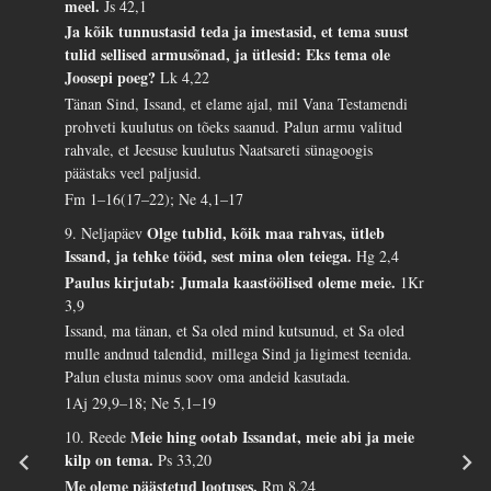
meel.
Js 42,1
Ja kõik tunnustasid teda ja imestasid, et tema suust
tulid sellised armusõnad, ja ütlesid: Eks tema ole
Joosepi poeg?
Lk 4,22
Tänan Sind, Issand, et elame ajal, mil Vana Testamendi
prohveti kuulutus on tõeks saanud. Palun armu valitud
rahvale, et Jeesuse kuulutus Naatsareti sünagoogis
päästaks veel paljusid.
Fm 1–16(17–22); Ne 4,1–17
Olge tublid, kõik maa rahvas, ütleb
9. Neljapäev
Issand, ja tehke tööd, sest mina olen teiega.
Hg 2,4
Paulus kirjutab: Jumala kaastöölised oleme meie.
1Kr
3,9
Issand, ma tänan, et Sa oled mind kutsunud, et Sa oled
mulle andnud talendid, millega Sind ja ligimest teenida.
Palun elusta minus soov oma andeid kasutada.
1Aj 29,9–18; Ne 5,1–19
Meie hing ootab Issandat, meie abi ja meie
10. Reede
kilp on tema.
Ps 33,20
Me oleme päästetud lootuses.
Rm 8,24