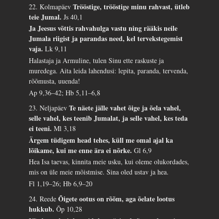
Trööstige, trööstige minu rahvast, ütleb
22. Kolmapäev
teie Jumal.
Js 40,1
Ja Jeesus võttis rahvahulga vastu ning rääkis neile
Jumala riigist ja parandas need, kel tervekstegemist
vaja.
Lk 9,11
Halastaja ja Armuline, tulen Sinu ette raskuste ja
muredega. Aita leida lahendusi: lepita, paranda, tervenda,
rõõmusta, uuenda!
Ap 9,36–42; Hb 5,11–6,8
Te näete jälle vahet õige ja õela vahel,
23. Neljapäev
selle vahel, kes teenib Jumalat, ja selle vahel, kes teda
ei teeni.
Ml 3,18
Ärgem tüdigem head tehes, küll me omal ajal ka
lõikame, kui me enne ära ei nõrke.
Gl 6,9
Hea Isa taevas, kinnita meie usku, kui oleme olukordades,
mis on üle meie mõistmise. Sina oled ustav ja hea.
Fl 1,19–26; Hb 6,9–20
Õigete ootus on rõõm, aga õelate lootus
24. Reede
hukkub.
Õp 10,28