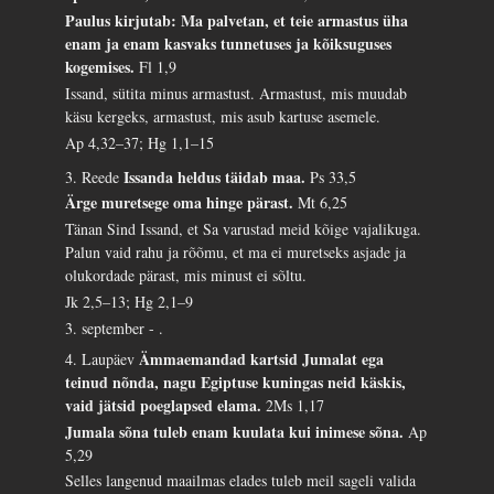
Paulus kirjutab: Ma palvetan, et teie armastus üha
enam ja enam kasvaks tunnetuses ja kõiksuguses
kogemises.
Fl 1,9
Issand, sütita minus armastust. Armastust, mis muudab
käsu kergeks, armastust, mis asub kartuse asemele.
Ap 4,32–37; Hg 1,1–15
Issanda heldus täidab maa.
3. Reede
Ps 33,5
Ärge muretsege oma hinge pärast.
Mt 6,25
Tänan Sind Issand, et Sa varustad meid kõige vajalikuga.
Palun vaid rahu ja rõõmu, et ma ei muretseks asjade ja
olukordade pärast, mis minust ei sõltu.
Jk 2,5–13; Hg 2,1–9
3. september - .
Ämmaemandad kartsid Jumalat ega
4. Laupäev
teinud nõnda, nagu Egiptuse kuningas neid käskis,
vaid jätsid poeglapsed elama.
2Ms 1,17
Jumala sõna tuleb enam kuulata kui inimese sõna.
Ap
5,29
Selles langenud maailmas elades tuleb meil sageli valida