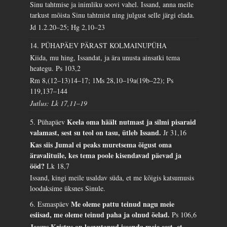
Sinu tahtmise ja inimliku soovi vahel. Issand, anna meile
tarkust mõista Sinu tahtmist ning julgust selle järgi elada.
Jd 1.2.20–25; Hg 2,10–23
14. PÜHAPÄEV PÄRAST KOLMAINUPÜHA
Kiida, mu hing, Issandat, ja ära unusta ainsatki tema
heategu.
Ps 103,2
Rm 8,(12–13)14–17; 1Ms 28,10–19a(19b–22); Ps
119,137–144
Jutlus: Lk 17,11–19
Keela oma häält nutmast ja silmi pisaraid
5. Pühapäev
valamast, sest su teol on tasu, ütleb Issand.
Jr 31,16
Kas siis Jumal ei peaks muretsema õigust oma
äravalituile, kes tema poole kisendavad päevad ja
ööd?
Lk 18,7
Issand, kingi meile usaldav süda, et me kõigis katsumusis
loodaksime üksnes Sinule.
Me oleme pattu teinud nagu meie
6. Esmaspäev
esiisad, me oleme teinud paha ja olnud õelad.
Ps 106,6
Jeesus Kristus on loovutanud iseenda meie eest, et