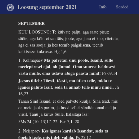
Loosung september 2021
Info
Seaded
SEPTEMBER
KUU LOOSUNG: Te külvate palju, aga saate pisut;
sööte, aga kõht ei saa täis; joote, aga janu ei kao; riietute,
aga ei saa sooja; ja kes teenib palgalisena, teenib
katkisesse kukrusse.
Hg 1,6
Ma palvetan sinu poole, Issand, sulle
1. Kolmapäev
meelepärasel ajal, oh Jumal. Oma suurest heldusest
vasta mulle, oma ustava abiga päästa mind!
Ps 69,14
Jeesus ütleb: Tõesti, tõesti, ma ütlen teile, mida te
iganes palute Isalt, seda ta annab teile minu nimel.
Jh
16,23
Tänan Sind Issand, et oled palvete kuulja. Sina tead, mis
on meie jaoks parim, ja lased sellel sündida omal ajal ja
viisil. Tänu ja kiitus Sulle, halastaja Isa!
5Ms 24,(10–13)17–22; Esr 7,1–28
Kes iganes kardab Issandat, seda ta
2. Neljapäev
õpetab teele, mis tuleb valida.
Ps 25,12