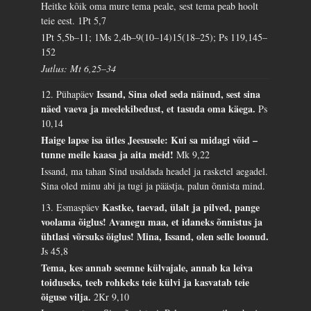
Heitke kõik oma mure tema peale, sest tema peab hoolt
teie eest.
1Pt 5,7
1Pt 5,5b–11; 1Ms 2,4b–9(10–14)15(18–25); Ps 119,145–
152
Jutlus: Mt 6,25–34
Issand, Sina oled seda näinud, sest sina
12. Pühapäev
näed vaeva ja meelekibedust, et tasuda oma käega.
Ps
10,14
Haige lapse isa ütles Jeesusele: Kui sa midagi võid –
tunne meile kaasa ja aita meid!
Mk 9,22
Issand, ma tahan Sind usaldada headel ja rasketel aegadel.
Sina oled minu abi ja tugi ja päästja, palun õnnista mind.
Kastke, taevad, ülalt ja pilved, pange
13. Esmaspäev
voolama õiglus! Avanegu maa, et idaneks õnnistus ja
ühtlasi võrsuks õiglus! Mina, Issand, olen selle loonud.
Js 45,8
Tema, kes annab seemne külvajale, annab ka leiva
toiduseks, teeb rohkeks teie külvi ja kasvatab teie
õiguse vilja.
2Kr 9,10