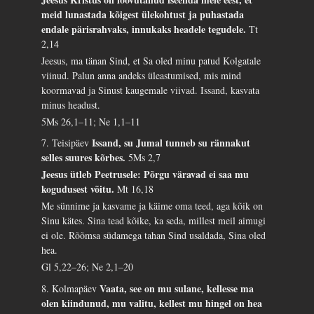
meid lunastada kõigest ülekohtust ja puhastada
endale pärisrahvaks, innukaks headele tegudele.
Tt
2,14
Jeesus, ma tänan Sind, et Sa oled minu patud Kolgatale
viinud. Palun anna andeks üleastumised, mis mind
koormavad ja Sinust kaugemale viivad. Issand, kasvata
minus headust.
5Ms 26,1–11; Ne 1,1–11
Issand, su Jumal tunneb su rännakut
7. Teisipäev
selles suures kõrbes.
5Ms 2,7
Jeesus ütleb Peetrusele: Põrgu väravad ei saa mu
kogudusest võitu.
Mt 16,18
Me sünnime ja kasvame ja käime oma teed, aga kõik on
Sinu kätes. Sina tead kõike, ka seda, millest meil aimugi
ei ole. Rõõmsa südamega tahan Sind usaldada, Sina oled
hea.
Gl 5,22–26; Ne 2,1–20
Vaata, see on mu sulane, kellesse ma
8. Kolmapäev
olen kiindunud, mu valitu, kellest mu hingel on hea