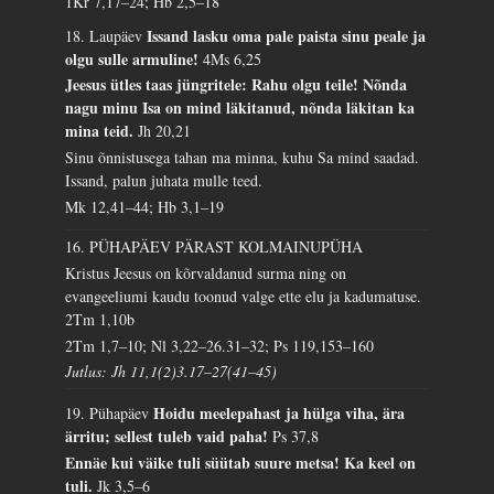
1Kr 7,17–24; Hb 2,5–18
Issand lasku oma pale paista sinu peale ja
18. Laupäev
olgu sulle armuline!
4Ms 6,25
Jeesus ütles taas jüngritele: Rahu olgu teile! Nõnda
nagu minu Isa on mind läkitanud, nõnda läkitan ka
mina teid.
Jh 20,21
Sinu õnnistusega tahan ma minna, kuhu Sa mind saadad.
Issand, palun juhata mulle teed.
Mk 12,41–44; Hb 3,1–19
16. PÜHAPÄEV PÄRAST KOLMAINUPÜHA
Kristus Jeesus on kõrvaldanud surma ning on
evangeeliumi kaudu toonud valge ette elu ja kadumatuse.
2Tm 1,10b
2Tm 1,7–10; Nl 3,22–26.31–32; Ps 119,153–160
Jutlus: Jh 11,1(2)3.17–27(41–45)
Hoidu meelepahast ja hülga viha, ära
19. Pühapäev
ärritu; sellest tuleb vaid paha!
Ps 37,8
Ennäe kui väike tuli süütab suure metsa! Ka keel on
tuli.
Jk 3,5–6