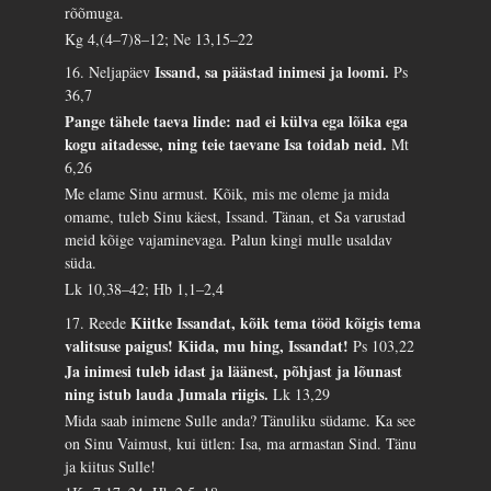
rõõmuga.
Kg 4,(4–7)8–12; Ne 13,15–22
Issand, sa päästad inimesi ja loomi.
16. Neljapäev
Ps
36,7
Pange tähele taeva linde: nad ei külva ega lõika ega
kogu aitadesse, ning teie taevane Isa toidab neid.
Mt
6,26
Me elame Sinu armust. Kõik, mis me oleme ja mida
omame, tuleb Sinu käest, Issand. Tänan, et Sa varustad
meid kõige vajaminevaga. Palun kingi mulle usaldav
süda.
Lk 10,38–42; Hb 1,1–2,4
Kiitke Issandat, kõik tema tööd kõigis tema
17. Reede
valitsuse paigus! Kiida, mu hing, Issandat!
Ps 103,22
Ja inimesi tuleb idast ja läänest, põhjast ja lõunast
ning istub lauda Jumala riigis.
Lk 13,29
Mida saab inimene Sulle anda? Tänuliku südame. Ka see
on Sinu Vaimust, kui ütlen: Isa, ma armastan Sind. Tänu
ja kiitus Sulle!