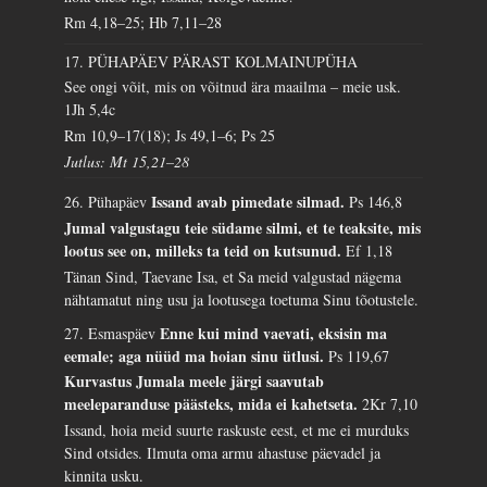
Rm 4,18–25; Hb 7,11–28
17. PÜHAPÄEV PÄRAST KOLMAINUPÜHA
See ongi võit, mis on võitnud ära maailma – meie usk.
1Jh 5,4c
Rm 10,9–17(18); Js 49,1–6; Ps 25
Jutlus: Mt 15,21–28
Issand avab pimedate silmad.
26. Pühapäev
Ps 146,8
Jumal valgustagu teie südame silmi, et te teaksite, mis
lootus see on, milleks ta teid on kutsunud.
Ef 1,18
Tänan Sind, Taevane Isa, et Sa meid valgustad nägema
nähtamatut ning usu ja lootusega toetuma Sinu tõotustele.
Enne kui mind vaevati, eksisin ma
27. Esmaspäev
eemale; aga nüüd ma hoian sinu ütlusi.
Ps 119,67
Kurvastus Jumala meele järgi saavutab
meeleparanduse päästeks, mida ei kahetseta.
2Kr 7,10
Issand, hoia meid suurte raskuste eest, et me ei murduks
Sind otsides. Ilmuta oma armu ahastuse päevadel ja
kinnita usku.