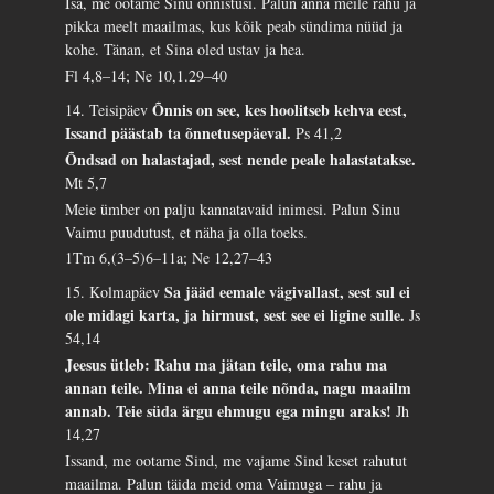
Isa, me ootame Sinu õnnistusi. Palun anna meile rahu ja
pikka meelt maailmas, kus kõik peab sündima nüüd ja
kohe. Tänan, et Sina oled ustav ja hea.
Fl 4,8–14; Ne 10,1.29–40
Õnnis on see, kes hoolitseb kehva eest,
14. Teisipäev
Issand päästab ta õnnetusepäeval.
Ps 41,2
Õndsad on halastajad, sest nende peale halastatakse.
Mt 5,7
Meie ümber on palju kannatavaid inimesi. Palun Sinu
Vaimu puudutust, et näha ja olla toeks.
1Tm 6,(3–5)6–11a; Ne 12,27–43
Sa jääd eemale vägivallast, sest sul ei
15. Kolmapäev
ole midagi karta, ja hirmust, sest see ei ligine sulle.
Js
54,14
Jeesus ütleb: Rahu ma jätan teile, oma rahu ma
annan teile. Mina ei anna teile nõnda, nagu maailm
annab. Teie süda ärgu ehmugu ega mingu araks!
Jh
14,27
Issand, me ootame Sind, me vajame Sind keset rahutut
maailma. Palun täida meid oma Vaimuga – rahu ja