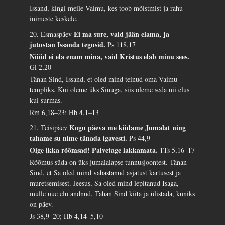
Issand, kingi meile Vaimu, kes toob mõistmist ja rahu
inimeste keskele.
Ei ma sure, vaid jään elama, ja
20. Esmaspäev
jutustan Issanda tegusid.
Ps 118,17
Nüüd ei ela enam mina, vaid Kristus elab minu sees.
Gl 2,20
Tänan Sind, Issand, et oled mind teinud oma Vaimu
templiks. Kui oleme üks Sinuga, siis oleme seda nii elus
kui surmas.
Rm 6,18–23; Hb 4,1–13
Kogu päeva me kiidame Jumalat ning
21. Teisipäev
tahame su nime tänada igavesti.
Ps 44,9
Olge ikka rõõmsad! Palvetage lakkamata.
1Ts 5,16–17
Rõõmus süda on üks jumalalapse tunnusjoontest. Tänan
Sind, et Sa oled mind vabastanud asjatust kartusest ja
muretsemisest. Jeesus, Sa oled mind lepitanud Isaga,
mulle uue elu andnud. Tahan Sind kiita ja ülistada, kuniks
on päev.
Js 38,9–20; Hb 4,14–5,10