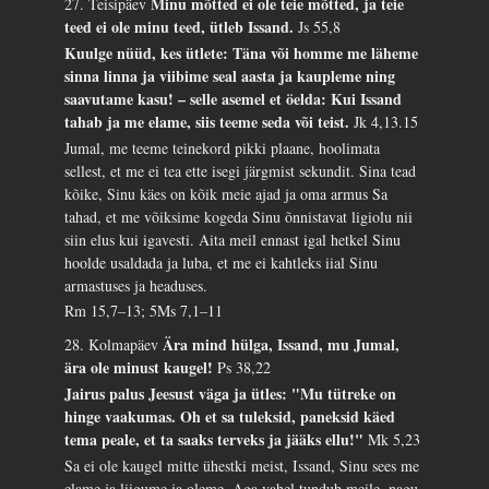
Minu mõtted ei ole teie mõtted, ja teie
27. Teisipäev
teed ei ole minu teed, ütleb Issand.
Js 55,8
Kuulge nüüd, kes ütlete: Täna või homme me läheme
sinna linna ja viibime seal aasta ja kaupleme ning
saavutame kasu! – selle asemel et öelda: Kui Issand
tahab ja me elame, siis teeme seda või teist.
Jk 4,13.15
Jumal, me teeme teinekord pikki plaane, hoolimata
sellest, et me ei tea ette isegi järgmist sekundit. Sina tead
kõike, Sinu käes on kõik meie ajad ja oma armus Sa
tahad, et me võiksime kogeda Sinu õnnistavat ligiolu nii
siin elus kui igavesti. Aita meil ennast igal hetkel Sinu
hoolde usaldada ja luba, et me ei kahtleks iial Sinu
armastuses ja headuses.
Rm 15,7–13; 5Ms 7,1–11
Ära mind hülga, Issand, mu Jumal,
28. Kolmapäev
ära ole minust kaugel!
Ps 38,22
Jairus palus Jeesust väga ja ütles: "Mu tütreke on
hinge vaakumas. Oh et sa tuleksid, paneksid käed
tema peale, et ta saaks terveks ja jääks ellu!"
Mk 5,23
Sa ei ole kaugel mitte ühestki meist, Issand, Sinu sees me
elame ja liigume ja oleme. Aga vahel tundub meile, nagu