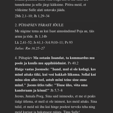
tunneksime ja selle järgi käiksime. Pööra meid, et
võiksime Sulle alati ustavaks jääda.
2Ms 2,1–10; Jh 1,29–34
2. PÜHAPÄEV PÄRAST JÕULE
Me nägime tema au kui Isast ainusündinud Poja au, täis
armu ja tõde.
Jh 1,14b
Lk 2,41–52; Js 61,1–3(4.9)10–11; Ps 93
Jutlus: Rm 16,25–27
Ma ootasin Issandat, ta kummardus mu
4. Pühapäev
poole ja kuulis mu appihüüdmist.
Ps 40,2
Haige vastas Jeesusele: "Isand, mul ei ole kedagi, kes
mind aitaks tiiki, kui vesi hakkab liikuma. Sellal kui
mina olen alles teel, astub mõni teine sisse enne
mind." Jeesus ütles talle: "Tõuse üles, võta oma
kanderaam ja kõnni!"
Jh 5,7–8
Jeesus, Jumala Poeg, Sina said inimeseks, et me ei peaks
iialgi ütlema, et meil ei ole inimest, kes meid aitaks. Sina
tulid, et meid nii ihu kui hinge poolest terveks teha ning
meid kurjast ja hukatusest päästa. Tänu Sulle!