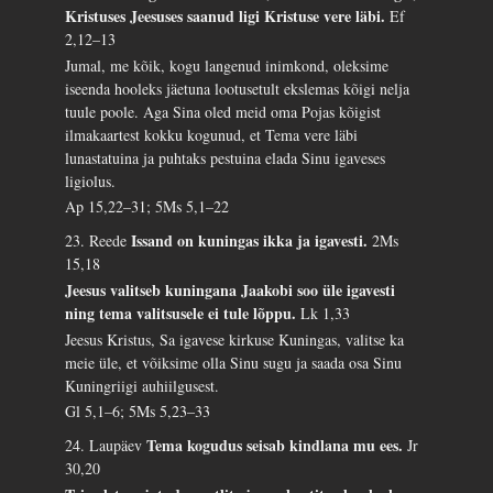
Kristuses Jeesuses saanud ligi Kristuse vere läbi.
Ef
2,12–13
Jumal, me kõik, kogu langenud inimkond, oleksime
iseenda hooleks jäetuna lootusetult ekslemas kõigi nelja
tuule poole. Aga Sina oled meid oma Pojas kõigist
ilmakaartest kokku kogunud, et Tema vere läbi
lunastatuina ja puhtaks pestuina elada Sinu igaveses
ligiolus.
Ap 15,22–31; 5Ms 5,1–22
Issand on kuningas ikka ja igavesti.
23. Reede
2Ms
15,18
Jeesus valitseb kuningana Jaakobi soo üle igavesti
ning tema valitsusele ei tule lõppu.
Lk 1,33
Jeesus Kristus, Sa igavese kirkuse Kuningas, valitse ka
meie üle, et võiksime olla Sinu sugu ja saada osa Sinu
Kuningriigi auhiilgusest.
Gl 5,1–6; 5Ms 5,23–33
Tema kogudus seisab kindlana mu ees.
24. Laupäev
Jr
30,20