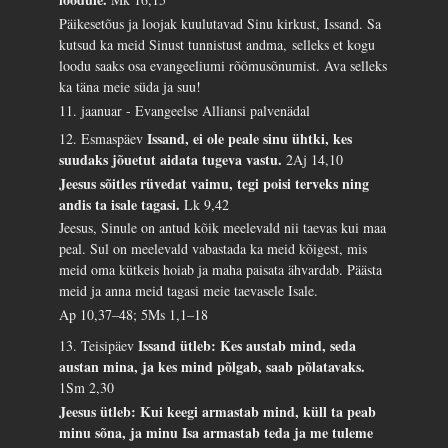
Päikesetõus ja loojak kuulutavad Sinu kirkust, Issand. Sa
kutsud ka meid Sinust tunnistust andma, selleks et kogu
loodu saaks osa evangeeliumi rõõmusõnumist. Ava selleks
ka täna meie süda ja suu!
11. jaanuar - Evangeelse Alliansi palvenädal
Issand, ei ole peale sinu ühtki, kes
12. Esmaspäev
suudaks jõuetut aidata tugeva vastu.
2Aj 14,10
Jeesus sõitles rüvedat vaimu, tegi poisi terveks ning
andis ta isale tagasi.
Lk 9,42
Jeesus, Sinule on antud kõik meelevald nii taevas kui maa
peal. Sul on meelevald vabastada ka meid kõigest, mis
meid oma kütkeis hoiab ja maha paisata ähvardab. Päästa
meid ja anna meid tagasi meie taevasele Isale.
Ap 10,37–48; 5Ms 1,1–18
Issand ütleb: Kes austab mind, seda
13. Teisipäev
austan mina, ja kes mind põlgab, saab põlatavaks.
1Sm 2,30
Jeesus ütleb: Kui keegi armastab mind, küll ta peab
minu sõna, ja minu Isa armastab teda ja me tuleme