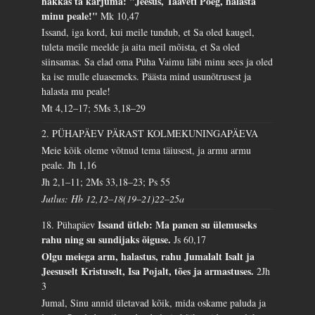
hakkas ta karjuma: "Jeesus, Taaveti Poeg, halasta
minu peale!"
Mk 10,47
Issand, iga kord, kui meile tundub, et Sa oled kaugel,
tuleta meile meelde ja aita meil mõista, et Sa oled
siinsamas. Sa elad oma Püha Vaimu läbi minu sees ja oled
ka ise mulle eluasemeks. Päästa mind usunõtrusest ja
halasta mu peale!
Mt 4,12–17; 5Ms 3,18–29
2. PÜHAPÄEV PÄRAST KOLMEKUNINGAPÄEVA
Meie kõik oleme võtnud tema täiusest, ja armu armu
peale.
Jh 1,16
Jh 2,1–11; 2Ms 33,18–23; Ps 55
Jutlus: Hb 12,12–18(19–21)22–25a
Issand ütleb: Ma panen su ülemuseks
18. Pühapäev
rahu ning su sundijaks õiguse.
Js 60,17
Olgu meiega arm, halastus, rahu Jumalalt Isalt ja
Jeesuselt Kristuselt, Isa Pojalt, tões ja armastuses.
2Jh
3
Jumal, Sinu annid ületavad kõik, mida oskame paluda ja