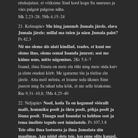
ettekujutusi, et võiksime Sind kord kogu Su suuruses ja
väes palgest palgesse näha.
Mk 2,23–28; 5Ms 4,15–24
Mu hing januneb Jumala järele, elava
21. Kolmapäev
Jumala järele; millal ma tulen ja näen Jumala palet?
Ps 42,3
Nii me oleme siis alati kindlad, teades, et kuni me
oleme ihus, oleme eemal Issanda juurest; sest me
käime usus, mitte nägemises.
2Kr 5,6–7
Issand, ilma Sinuta on meie elu tühi ning meie süda kuiv
ja elutu otsekui kõrb. Me igatseme tõe ja tõelise elu
järele. Aita meil mõista, et leiame seda üksnes Sinu
juurest ning Sa tahad teha kõik, et me selle leiaksime.
Rm 9,31–10,8; 5Ms 4,25–40
Need, keda Ta on kogunud võõrailt
22. Neljapäev
mailt, hommiku poolt ja õhtu poolt, põhja poolt ja
lõuna poolt. Tänagu nad Issandat ta helduse eest ja
tema imeliste tegude eest inimlastele.
Ps 107,3.8
Teie olite ilma lootuseta ja ilma Jumalata siin
maailmas. Aga nüüd olete teie, kes enne olite kaugel,