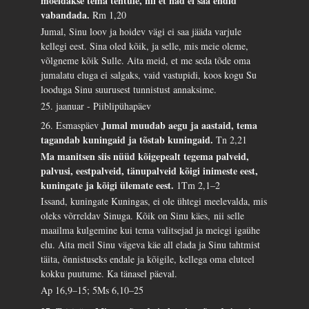
mõeldakse tema tehtule, nii et nad ei saa endid
vabandada.
Rm 1,20
Jumal, Sinu loov ja hoidev vägi ei saa jääda varjule
kellegi eest. Sina oled kõik, ja selle, mis meie oleme,
võlgneme kõik Sulle. Aita meid, et me seda tõde oma
jumalatu eluga ei salgaks, vaid vastupidi, koos kogu Su
looduga Sinu suurusest tunnistust annaksime.
25. jaanuar - Piiblipühapäev
Jumal muudab aegu ja aastaid, tema
26. Esmaspäev
tagandab kuningaid ja tõstab kuningaid.
Tn 2,21
Ma manitsen siis nüüd kõigepealt tegema palveid,
palvusi, eestpalveid, tänupalveid kõigi inimeste eest,
kuningate ja kõigi ülemate eest.
1Tm 2,1–2
Issand, kuningate Kuningas, ei ole ühtegi meelevalda, mis
oleks võrreldav Sinuga. Kõik on Sinu käes, nii selle
maailma kulgemine kui tema valitsejad ja meiegi igaühe
elu. Aita meil Sinu vägeva käe all elada ja Sinu tahtmist
täita, õnnistuseks endale ja kõigile, kellega oma eluteel
kokku puutume. Ka tänasel päeval.
Ap 16,9–15; 5Ms 6,10–25