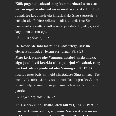
Kõik paganad tulevad ning kummardavad sinu ette,
sest su õiged seadmised on saanud avalikuks.
Ilm 15,4
Jumal, tee kogu meie elu kiituslauluks Sinu suurusele ja
pühadusele. Pühitse selleks meidki, et võiksime Sind
kummardada mitte ainult sõnade ja väliste tegudega, vaid
kogu oma olemusega.
Ef 1,3–10; 5Ms 2,1–15
Me tahame minna koos teiega, sest me
16. Reede
oleme kuulnud, et teiega on Jumal.
Sk 8,23
Meie kõik oleme ühe Vaimuga ristitud üheks ihuks,
olgu juudid või kreeklased, olgu orjad või vabad, ning
me kõik oleme joodetud ühe Vaimuga.
1Kr 12,13
Issand Jeesus Kristus, meid nimetatakse Sinu nimega. Tee
meid selle nime vääriliseks, et meie kaudu jõuaks sõnum
Sinust paljude inimesteni ja nemadki leiaksid tee Sinu
juurde.
Lk 12,49–53; 5Ms 2,16–25
Sina, Issand, oled mu varjupaik.
17. Laupäev
Ps 91,9
Kui Bartimeus kuulis, et Jeesus Naatsaretlane on seal,