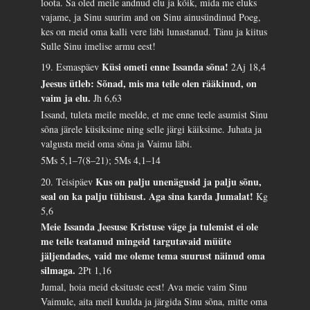
loota. Sa oled meile andnud elu ja kõik, mida me eluks
vajame, ja Sinu suurim and on Sinu ainusündinud Poeg,
kes on meid oma kalli vere läbi lunastanud. Tänu ja kiitus
Sulle Sinu imelise armu eest!
Küsi ometi enne Issanda sõna!
19. Esmaspäev
2Aj 18,4
Jeesus ütleb: Sõnad, mis ma teile olen rääkinud, on
vaim ja elu.
Jh 6,63
Issand, tuleta meile meelde, et me enne teele asumist Sinu
sõna järele küsiksime ning selle järgi käiksime. Juhata ja
valgusta meid oma sõna ja Vaimu läbi.
5Ms 5,1–7(8–21); 5Ms 4,1–14
Kus on palju unenägusid ja palju sõnu,
20. Teisipäev
seal on ka palju tühisust. Aga sina karda Jumalat!
Kg
5,6
Meie Issanda Jeesuse Kristuse väge ja tulemist ei ole
me teile teatanud mingeid targutavaid müüte
jäljendades, vaid me oleme tema suurust näinud oma
silmaga.
2Pt 1,16
Jumal, hoia meid eksituste eest! Ava meie vaim Sinu
Vaimule, aita meil kuulda ja järgida Sinu sõna, mitte oma