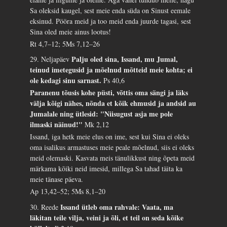
Sa oleksid kaugel, sest meie enda süda on Sinust eemale
eksinud. Pööra meid ja too meid enda juurde tagasi, sest
Sina oled meie ainus lootus!
Rt 4,7–12; 5Ms 7,12–26
Palju oled sina, Issand, mu Jumal,
29. Neljapäev
teinud imetegusid ja mõelnud mõtteid meie kohta; ei
ole kedagi sinu sarnast.
Ps 40,6
Paranenu tõusis kohe püsti, võttis oma sängi ja läks
välja kõigi nähes, nõnda et kõik ehmusid ja andsid au
Jumalale ning ütlesid: "Niisugust asja me pole
ilmaski näinud!"
Mk 2,12
Issand, iga hetk meie elus on ime, sest kui Sina ei oleks
oma isalikus armastuses meie peale mõelnud, siis ei oleks
meid olemaski. Kasvata meis tänulikkust ning õpeta meid
märkama kõiki neid imesid, millega Sa tahad täita ka
meie tänase päeva.
Ap 13,42–52; 5Ms 8,1–20
Issand ütleb oma rahvale: Vaata, ma
30. Reede
läkitan teile vilja, veini ja õli, et teil on seda kõike