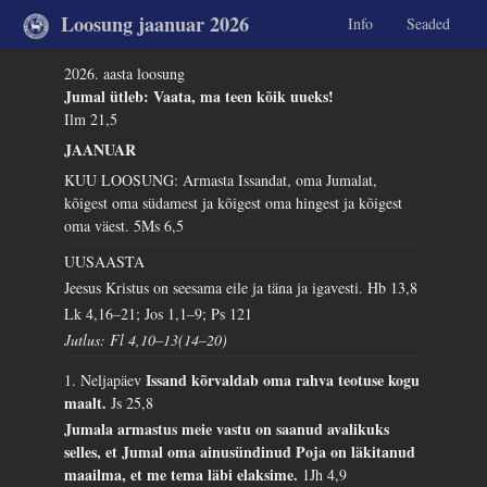
Loosung jaanuar 2026
Info
Seaded
2026. aasta loosung
Jumal ütleb: Vaata, ma teen kõik uueks!
Ilm 21,5
JAANUAR
KUU LOOSUNG: Armasta Issandat, oma Jumalat,
kõigest oma südamest ja kõigest oma hingest ja kõigest
oma väest.
5Ms 6,5
UUSAASTA
Jeesus Kristus on seesama eile ja täna ja igavesti.
Hb 13,8
Lk 4,16–21; Jos 1,1–9; Ps 121
Jutlus: Fl 4,10–13(14–20)
Issand kõrvaldab oma rahva teotuse kogu
1. Neljapäev
maalt.
Js 25,8
Jumala armastus meie vastu on saanud avalikuks
selles, et Jumal oma ainusündinud Poja on läkitanud
maailma, et me tema läbi elaksime.
1Jh 4,9