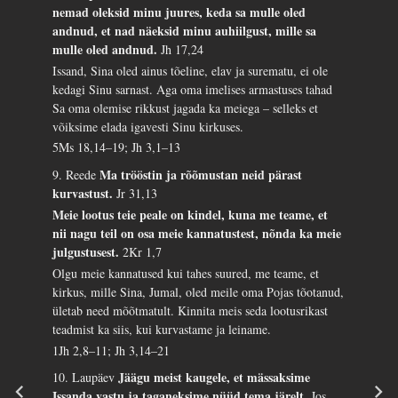
nemad oleksid minu juures, keda sa mulle oled
andnud, et nad näeksid minu auhiilgust, mille sa
mulle oled andnud.
Jh 17,24
Issand, Sina oled ainus tõeline, elav ja surematu, ei ole
kedagi Sinu sarnast. Aga oma imelises armastuses tahad
Sa oma olemise rikkust jagada ka meiega – selleks et
võiksime elada igavesti Sinu kirkuses.
5Ms 18,14–19; Jh 3,1–13
Ma trööstin ja rõõmustan neid pärast
9. Reede
kurvastust.
Jr 31,13
Meie lootus teie peale on kindel, kuna me teame, et
nii nagu teil on osa meie kannatustest, nõnda ka meie
julgustusest.
2Kr 1,7
Olgu meie kannatused kui tahes suured, me teame, et
kirkus, mille Sina, Jumal, oled meile oma Pojas tõotanud,
ületab need mõõtmatult. Kinnita meis seda lootusrikast
teadmist ka siis, kui kurvastame ja leiname.
1Jh 2,8–11; Jh 3,14–21
Jäägu meist kaugele, et mässaksime
10. Laupäev
Issanda vastu ja taganeksime nüüd tema järelt.
Jos