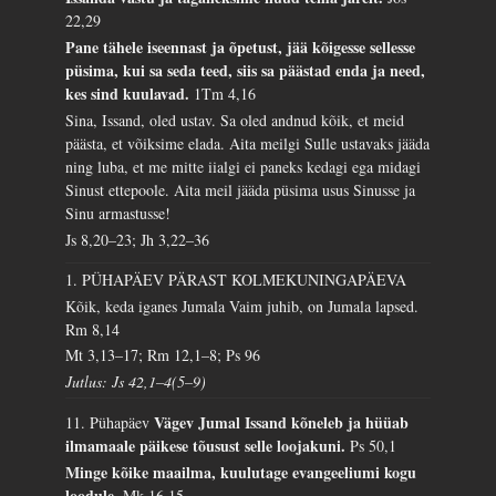
22,29
Pane tähele iseennast ja õpetust, jää kõigesse sellesse
püsima, kui sa seda teed, siis sa päästad enda ja need,
kes sind kuulavad.
1Tm 4,16
Sina, Issand, oled ustav. Sa oled andnud kõik, et meid
päästa, et võiksime elada. Aita meilgi Sulle ustavaks jääda
ning luba, et me mitte iialgi ei paneks kedagi ega midagi
Sinust ettepoole. Aita meil jääda püsima usus Sinusse ja
Sinu armastusse!
Js 8,20–23; Jh 3,22–36
1. PÜHAPÄEV PÄRAST KOLMEKUNINGAPÄEVA
Kõik, keda iganes Jumala Vaim juhib, on Jumala lapsed.
Rm 8,14
Mt 3,13–17; Rm 12,1–8; Ps 96
Jutlus: Js 42,1–4(5–9)
Vägev Jumal Issand kõneleb ja hüüab
11. Pühapäev
ilmamaale päikese tõusust selle loojakuni.
Ps 50,1
Minge kõike maailma, kuulutage evangeeliumi kogu
loodule.
Mk 16,15