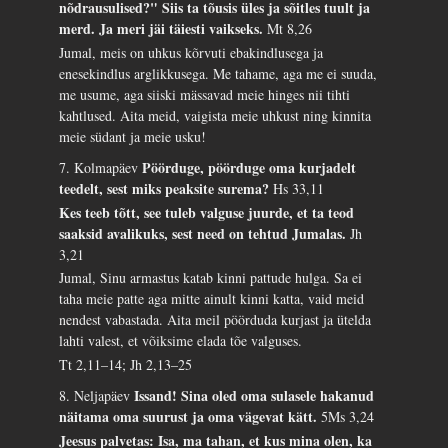
nõdrausulised?" Siis ta tõusis üles ja sõitles tuult ja
merd. Ja meri jäi täiesti vaikseks.
Mt 8,26
Jumal, meis on uhkus kõrvuti ebakindlusega ja
enesekindlus arglikkusega. Me tahame, aga me ei suuda,
me usume, aga siiski mässavad meie hinges nii tihti
kahtlused. Aita meid, vaigista meie uhkust ning kinnita
meie südant ja meie usku!
Pöörduge, pöörduge oma kurjadelt
7. Kolmapäev
teedelt, sest miks peaksite surema?
Hs 33,11
Kes teeb tõtt, see tuleb valguse juurde, et ta teod
saaksid avalikuks, sest need on tehtud Jumalas.
Jh
3,21
Jumal, Sinu armastus katab kinni pattude hulga. Sa ei
taha meie patte aga mitte ainult kinni katta, vaid meid
nendest vabastada. Aita meil pöörduda kurjast ja ütelda
lahti valest, et võiksime elada tõe valguses.
Tt 2,11–14; Jh 2,13–25
Issand! Sina oled oma sulasele hakanud
8. Neljapäev
näitama oma suurust ja oma vägevat kätt.
5Ms 3,24
Jeesus palvetas: Isa, ma tahan, et kus mina olen, ka