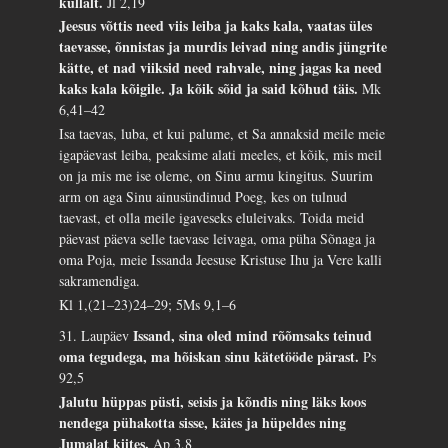
küllalt.
Jl 2,19
Jeesus võttis need viis leiba ja kaks kala, vaatas üles
taevasse, õnnistas ja murdis leivad ning andis jüngrite
kätte, et nad viiksid need rahvale, ning jagas ka need
kaks kala kõigile. Ja kõik sõid ja said kõhud täis.
Mk
6,41–42
Isa taevas, luba, et kui palume, et Sa annaksid meile meie
igapäevast leiba, peaksime alati meeles, et kõik, mis meil
on ja mis me ise oleme, on Sinu armu kingitus. Suurim
arm on aga Sinu ainusündinud Poeg, kes on tulnud
taevast, et olla meile igaveseks eluleivaks. Toida meid
päevast päeva selle taevase leivaga, oma püha Sõnaga ja
oma Poja, meie Issanda Jeesuse Kristuse Ihu ja Vere kalli
sakramendiga.
Kl 1,(21–23)24–29; 5Ms 9,1–6
Issand, sina oled mind rõõmsaks teinud
31. Laupäev
oma tegudega, ma hõiskan sinu kätetööde pärast.
Ps
92,5
Jalutu hüppas püsti, seisis ja kõndis ning läks koos
nendega pühakotta sisse, käies ja hüpeldes ning
Jumalat kiites.
Ap 3,8