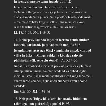
ja teeme eluaseme tema juurde.
Jh 14,23
Issand, see on imeline, teenimatu arm, et Sa oled
tõotanud olla igavesti meiega ja tahad, et me võiksime
elada igavesti Sinu juures. Sinu poolt ei takista seda miski
– tee meid vabaks kõigest sellest, mis meie sees võib
saada takistuseks igavesele elule Sinu kirkuses.
Lk 18,15–17; 5Ms 1,19–33
Issanda ingel on leerina nende ümber,
14. Kolmapäev
kes teda kardavad, ja ta vabastab nad.
Ps 34,8
Issanda ingel avas aga öösel vangimaja uksed, viis nad
välja ja ütles: "Minge, seiske ja kõnelge rahvale
pühakojas kõik selle elu sõnad!"
Ap 5,19–20
Jumal, Sa hoolitsed meie eest päevast päeva ega jäta meid
silmapilgukski maha. Sa oled seadnud ka pühad inglid
meid kaitsma. Kingi meile tänulikku meelt ning luba meil
ennast lapse kombel ja südamerahus Sinu armu hoolde
usaldada.
Rm 8,26–30; 5Ms 1,34–46
Tulge, hõisakem Jehoovale, hüüdkem
15. Neljapäev
rõõmuga oma päästekalju poole!
Ps 95,1