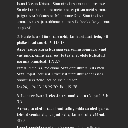
Issand Jeesus Kristus, Sinu nimel astume uude aastasse.
Sa oled andnud ennast meie eest, et päästa meid surmast
ja igavesest hukatusest. Me täname Sind Sinu imelise
armastuse eest ja usaldame ennast selle hoolde kõigil oma
elupäevil.
Issand õnnistab neid, kes kardavad teda, nii
2. Reede
pisikesi kui suuri.
Ps 115,13
Ärge tasuge kurja kurjaga ega sõimu sõimuga, vaid
vastupidi, õnnistage, sest te teate, et olete kutsutud
pärima õnnistust.
1Pt 3,9
Jumal, meie Isa, me elame Sinu õnnistusest. Aita meil
Sinu Pojast Jeesusest Kristusest tunnistust andes saada
õnnistuseks neile, kes on meie ümber.
Jos 24,1–2a.13–18.25.26; Jh 1,19–28
Issand, eks sinu silmad vaata tõe peale?
3. Laupäev
Jr
5,3
Armas, sa oled ustav olnud selles, mida sa oled iganes
teinud vendadele, koguni neile, kes on sulle võõrad.
3Jh 5
Issand, puuduta meid oma tõega nii, et me selle ära