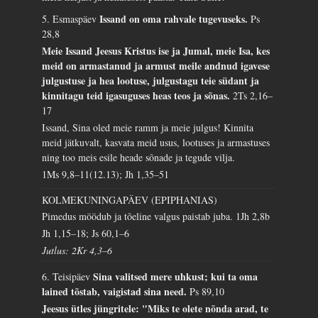
Issand on oma rahvale tugevuseks.
5. Esmaspäev
Ps
28,8
Meie Issand Jeesus Kristus ise ja Jumal, meie Isa, kes
meid on armastanud ja armust meile andnud igavese
julgustuse ja hea lootuse, julgustagu teie südant ja
kinnitagu teid igasuguses heas teos ja sõnas.
2Ts 2,16–
17
Issand, Sina oled meie ramm ja meie julgus! Kinnita
meid jätkuvalt, kasvata meid usus, lootuses ja armastuses
ning too meis esile heade sõnade ja tegude vilja.
1Ms 9,8–11(12.13); Jh 1,35–51
KOLMEKUNINGAPÄEV (EPIPHANIAS)
Pimedus möödub ja tõeline valgus paistab juba.
1Jh 2,8b
Jh 1,15–18; Js 60,1–6
Jutlus: 2Kr 4,3–6
Sina valitsed mere uhkust; kui ta oma
6. Teisipäev
lained tõstab, vaigistad sina need.
Ps 89,10
Jeesus ütles jüngritele: "Miks te olete nõnda arad, te