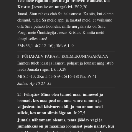
Teie olete rajatud apostlite ja prohvetite alusele, kus
Kristus Jeesus ise on nurgakivi.
Ef 2,20
Jumal, Sinu rahvas elab Su halastusest. Ka siis, kui oleme
eksinud, tuled Sa meile appi ja taastad meid, et võiksime
olla Sinu pühaks hooneks, mille nurgakiviks on Sinu
Poeg, meie Õnnistegija Jeesus Kristus. Kinnita meid
tänagi selles usus!
5Ms 33,1–4(7.12–16); 5Ms 6,1–9
3. PÜHAPÄEV PÄRAST KOLMEKUNINGAPÄEVA
Inimesi tuleb idast ja läänest, põhjast ja lõunast ning istub
lauda Jumala riigis.
Lk 13,29
Mt 8,5–13; 2Kn 5,(1–8)9–15(16–18)19a; Ps 41
Jutlus: Ap 10,21–35
Mina olen teinud maa, inimesed ja
25. Pühapäev
loomad, kes maa peal on, oma suure rammu ja
väljasirutatud käsivarre abil, ja ma annan need
sellele, kes minu silmis õige on.
Jr 27,5
Jumala nähtamatu olemus, tema jäädav vägi ja
jumalikkus on ju maailma loomisest peale nähtav, kui