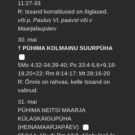
11:27-33
R: Issand korraldused on õiglased.
või p. Paulus VI, paavst või v
Maarjalaupäev
30. mai
† PÜHIMA KOLMAINU SUURPÜHA
5Ms 4:32-34,39-40; Ps 33:4-5,6+9,18-
19,20+22; Rm 8:14-17; Mt 28:16-20
R: Õnnis on rahvas, kelle Issand on
valinud.
31. mai
PÜHIMA NEITSI MAARJA
KÜLASKÄIGUPÜHA
(HEINAMAARJAPÄEV)