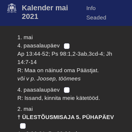
Kalender mai
Info
2021
Seaded
1. mai
4. paasalaupäev
Ap 13:44-52; Ps 98:1,2-3ab,3cd-4; Jh
14:7-14
R: Maa on näinud oma Päästjat.
või v p. Joosep, töömees
4. paasalaupäev
R: Issand, kinnita meie kätetööd.
2. mai
† ÜLESTÕUSMISAJA 5. PÜHAPÄEV