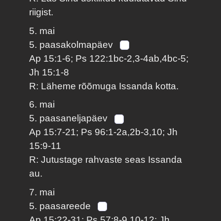
riigist.
5. mai
5. paasakolmapäev
Ap 15:1-6; Ps 122:1bc-2,3-4ab,4bc-5;
Jh 15:1-8
R: Läheme rõõmuga Issanda kotta.
6. mai
5. paasaneljapäev
Ap 15:7-21; Ps 96:1-2a,2b-3,10; Jh
15:9-11
R: Jutustage rahvaste seas Issanda
au.
7. mai
5. paasareede
Ap 15:22-31; Ps 57:8-9,10-12; Jh