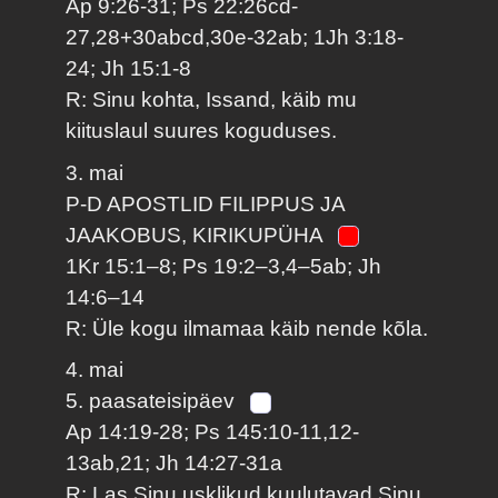
Ap 9:26-31; Ps 22:26cd-
27,28+30abcd,30e-32ab; 1Jh 3:18-
24; Jh 15:1-8
R: Sinu kohta, Issand, käib mu
kiituslaul suures koguduses.
3. mai
P-D APOSTLID FILIPPUS JA
JAAKOBUS, KIRIKUPÜHA
1Kr 15:1–8; Ps 19:2–3,4–5ab; Jh
14:6–14
R: Üle kogu ilmamaa käib nende kõla.
4. mai
5. paasateisipäev
Ap 14:19-28; Ps 145:10-11,12-
13ab,21; Jh 14:27-31a
R: Las Sinu usklikud kuulutavad Sinu