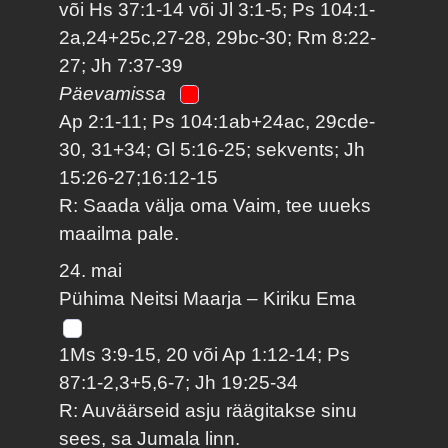
või Hs 37:1-14 või Jl 3:1-5; Ps 104:1-
2a,24+25c,27-28, 29bc-30; Rm 8:22-
27; Jh 7:37-39
Päevamissa
Ap 2:1-11; Ps 104:1ab+24ac, 29cde-
30, 31+34; Gl 5:16-25; sekvents; Jh
15:26-27;16:12-15
R: Saada välja oma Vaim, tee uueks
maailma pale.
24. mai
Pühima Neitsi Maarja – Kiriku Ema
1Ms 3:9-15, 20 või Ap 1:12-14; Ps
87:1-2,3+5,6-7; Jh 19:25-34
R: Auväärseid asju räägitakse sinu
sees, sa Jumala linn.