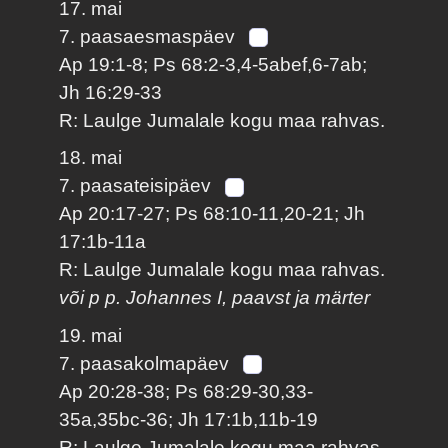
17. mai
7. paasaesmaspäev
Ap 19:1-8; Ps 68:2-3,4-5abef,6-7ab;
Jh 16:29-33
R: Laulge Jumalale kogu maa rahvas.
18. mai
7. paasateisipäev
Ap 20:17-27; Ps 68:10-11,20-21; Jh
17:1b-11a
R: Laulge Jumalale kogu maa rahvas.
või p p. Johannes I, paavst ja märter
19. mai
7. paasakolmapäev
Ap 20:28-38; Ps 68:29-30,33-
35a,35bc-36; Jh 17:1b,11b-19
R: Laulge Jumalale kogu maa rahvas.