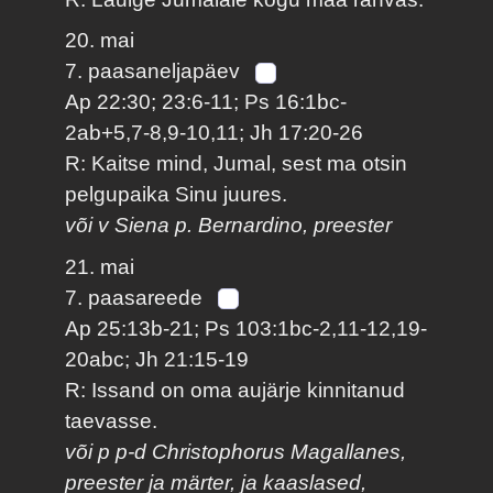
20. mai
7. paasaneljapäev
Ap 22:30; 23:6-11; Ps 16:1bc-
2ab+5,7-8,9-10,11; Jh 17:20-26
R: Kaitse mind, Jumal, sest ma otsin
pelgupaika Sinu juures.
või v Siena p. Bernardino, preester
21. mai
7. paasareede
Ap 25:13b-21; Ps 103:1bc-2,11-12,19-
20abc; Jh 21:15-19
R: Issand on oma aujärje kinnitanud
taevasse.
või p p-d Christophorus Magallanes,
preester ja märter, ja kaaslased,