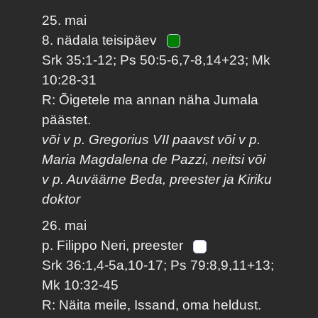
25. mai
8. nädala teisipäev
Srk 35:1-12; Ps 50:5-6,7-8,14+23; Mk
10:28-31
R: Õigetele ma annan näha Jumala
päästet.
või v p. Gregorius VII paavst või v p.
Maria Magdalena de Pazzi, neitsi või
v p. Auväärne Beda, preester ja Kiriku
doktor
26. mai
p. Filippo Neri, preester
Srk 36:1,4-5a,10-17; Ps 79:8,9,11+13;
Mk 10:32-45
R: Näita meile, Issand, oma heldust.