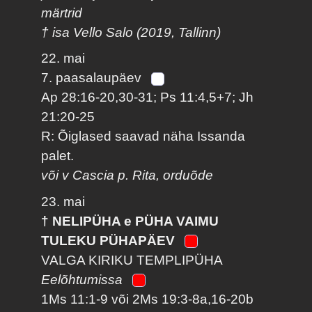
märtrid
† isa Vello Salo (2019, Tallinn)
22. mai
7. paasalaupäev
Ap 28:16-20,30-31; Ps 11:4,5+7; Jh
21:20-25
R: Õiglased saavad näha Issanda
palet.
või v Cascia p. Rita, orduõde
23. mai
† NELIPÜHA e PÜHA VAIMU
TULEKU PÜHAPÄEV
VALGA KIRIKU TEMPLIPÜHA
Eelõhtumissa
1Ms 11:1-9 või 2Ms 19:3-8a,16-20b