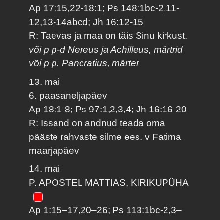
Ap 17:15,22-18:1; Ps 148:1bc-2,11-
12,13-14abcd; Jh 16:12-15
R: Taevas ja maa on täis Sinu kirkust.
või p p-d Nereus ja Achilleus, märtrid
või p p. Pancratius, märter
13. mai
6. paasaneljapäev
Ap 18:1-8; Ps 97:1,2,3,4; Jh 16:16-20
R: Issand on andnud teada oma
pääste rahvaste silme ees. v Fatima
maarjapäev
14. mai
P. APOSTEL MATTIAS, KIRIKUPÜHA
Ap 1:15–17,20–26; Ps 113:1bc-2,3–