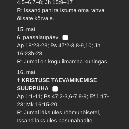
4,5–6,7–8; Jh 15:9–17
R: Issand pani ta istuma oma rahva
õilsate kõrvale.
15. mai
6. paasalaupäev
Ap 18:23-28; Ps 47:2-3,8-9,10; Jh
16:23b-28
R: Jumal on kogu ilmamaa kuningas.
16. mai
† KRISTUSE TAEVAMINEMISE
SUURPÜHA
Ap 1:1-11; Ps 47:2-3,6-7,8-9; Ef 1:17-
23; Mk 16:15-20
R: Jumal läks üles rõõmuhõisetel,
Issand läks üles pasunahäältel.