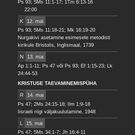
Ps 93; 5Ms 11:1-17; 1Tm 6:13-16
22:00
K
12. mai
Ps 93; 5Ms 11:18-21; Mk 16:19-20
Nurgakivi asetamine esimesele metodisti
kirikule Bristolis, Inglismaal, 1739
N
13. mai
Ap 1:1-11; Ps 47 või Ps 93; Ef 1:15-23; Lk
24:44-53
KRISTUSE TAEVAMINEMISPÜHA
R
14. mai
Ps 47; 2Ms 24:15-18; Ilm 1:9-18
Iisraeli riigi väljakuulutamine, 1948
L
15. mai
Ps 47; 5Ms 34:1-7; Jh 16:4-11