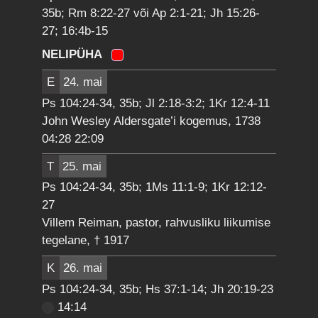
35b; Rm 8:22-27 või Ap 2:1-21; Jh 15:26-
27; 16:4b-15
NELIPÜHA
E
24. mai
Ps 104:24-34, 35b; Jl 2:18-3:2; 1Kr 12:4-11
John Wesley Aldersgate’i kogemus, 1738
04:28 22:09
T
25. mai
Ps 104:24-34, 35b; 1Ms 11:1-9; 1Kr 12:12-
27
Villem Reiman, pastor, rahvusliku liikumise
tegelane, † 1917
K
26. mai
Ps 104:24-34, 35b; Hs 37:1-14; Jh 20:19-23
14:14