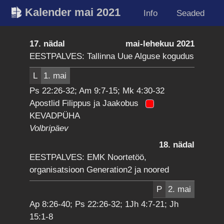
Kalender mai 2021
Info
Seaded
17. nädal
mai-lehekuu 2021
EESTPALVES: Tallinna Uue Alguse kogudus
L
1. mai
Ps 22:26-32; Am 9:7-15; Mk 4:30-32
Apostlid Filippus ja Jaakobus
KEVADPÜHA
Volbripäev
18. nädal
EESTPALVES: EMK Noortetöö,
organisatsioon Generation2 ja noored
P
2. mai
Ap 8:26-40; Ps 22:26-32; 1Jh 4:7-21; Jh
15:1-8