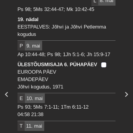
L
8. mai
Ps 98; 5Ms 32:44-47; Mk 10:42-45
19. nädal
EESTPALVES: Jõhvi ja Jõhvi Petlemma
kogudus
P
9. mai
Ap 10:44-48; Ps 98; 1Jh 5:1-6; Jh 15:9-17
ÜLESTÕUSMISAJA 6. PÜHAPÄEV
EUROOPA PÄEV
EMADEPÄEV
Jõhvi kogudus, 1971
E
10. mai
Ps 93; 5Ms 7:1-11; 1Tm 6:11-12
04:58 21:38
T
11. mai