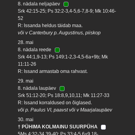
8. nädala neljapäev
Srk 42:15-25; Ps 32:2-3,4-5,6-7,8-9; Mk 10:46-
52
R: Issanda heldus täidab maa.
või v Canterbury p. Augustinus, piiskop
28. mai
8. nädala reede
Srk 44:1,9-13; Ps 149:1-2,3-4,5-6a+9b; Mk
11:11-26
R: Issand armastab oma rahvast.
29. mai
8. nädala laupäev
Srk 51:12-20; Ps 18:8,9,10,11; Mk 11:27-33
R: Issand korraldused on õiglased.
või p. Paulus VI, paavst või v Maarjalaupäev
30. mai
† PÜHIMA KOLMAINU SUURPÜHA
5Ms 4:32-34,39-40; Ps 33:4-5,6+9,18-