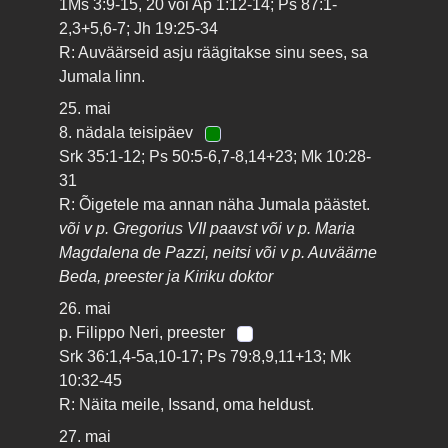
1Ms 3:9-15, 20 või Ap 1:12-14; Ps 87:1-
2,3+5,6-7; Jh 19:25-34
R: Auväärseid asju räägitakse sinu sees, sa
Jumala linn.
25. mai
8. nädala teisipäev
Srk 35:1-12; Ps 50:5-6,7-8,14+23; Mk 10:28-
31
R: Õigetele ma annan näha Jumala päästet.
või v p. Gregorius VII paavst või v p. Maria
Magdalena de Pazzi, neitsi või v p. Auväärne
Beda, preester ja Kiriku doktor
26. mai
p. Filippo Neri, preester
Srk 36:1,4-5a,10-17; Ps 79:8,9,11+13; Mk
10:32-45
R: Näita meile, Issand, oma heldust.
27. mai