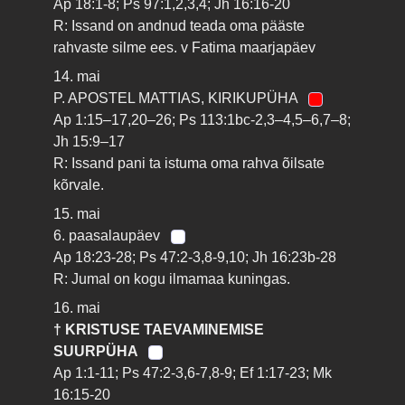
Ap 18:1-8; Ps 97:1,2,3,4; Jh 16:16-20
R: Issand on andnud teada oma pääste
rahvaste silme ees. v Fatima maarjapäev
14. mai
P. APOSTEL MATTIAS, KIRIKUPÜHA
Ap 1:15–17,20–26; Ps 113:1bc-2,3–4,5–6,7–8;
Jh 15:9–17
R: Issand pani ta istuma oma rahva õilsate
kõrvale.
15. mai
6. paasalaupäev
Ap 18:23-28; Ps 47:2-3,8-9,10; Jh 16:23b-28
R: Jumal on kogu ilmamaa kuningas.
16. mai
† KRISTUSE TAEVAMINEMISE
SUURPÜHA
Ap 1:1-11; Ps 47:2-3,6-7,8-9; Ef 1:17-23; Mk
16:15-20