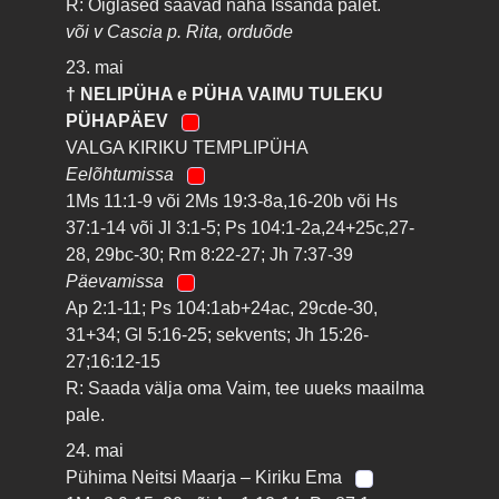
R: Õiglased saavad näha Issanda palet.
või v Cascia p. Rita, orduõde
23. mai
† NELIPÜHA e PÜHA VAIMU TULEKU
PÜHAPÄEV
VALGA KIRIKU TEMPLIPÜHA
Eelõhtumissa
1Ms 11:1-9 või 2Ms 19:3-8a,16-20b või Hs
37:1-14 või Jl 3:1-5; Ps 104:1-2a,24+25c,27-
28, 29bc-30; Rm 8:22-27; Jh 7:37-39
Päevamissa
Ap 2:1-11; Ps 104:1ab+24ac, 29cde-30,
31+34; Gl 5:16-25; sekvents; Jh 15:26-
27;16:12-15
R: Saada välja oma Vaim, tee uueks maailma
pale.
24. mai
Pühima Neitsi Maarja – Kiriku Ema