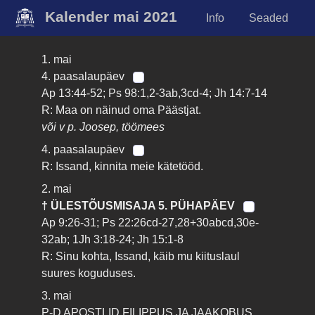
Kalender mai 2021
Info
Seaded
1. mai
4. paasalaupäev
Ap 13:44-52; Ps 98:1,2-3ab,3cd-4; Jh 14:7-14
R: Maa on näinud oma Päästjat.
või v p. Joosep, töömees
4. paasalaupäev
R: Issand, kinnita meie kätetööd.
2. mai
† ÜLESTÕUSMISAJA 5. PÜHAPÄEV
Ap 9:26-31; Ps 22:26cd-27,28+30abcd,30e-
32ab; 1Jh 3:18-24; Jh 15:1-8
R: Sinu kohta, Issand, käib mu kiituslaul
suures koguduses.
3. mai
P-D APOSTLID FILIPPUS JA JAAKOBUS,