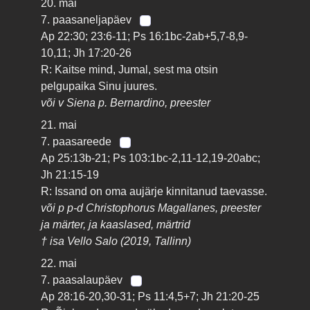
20. mai
7. paasaneljapäev
Ap 22:30; 23:6-11; Ps 16:1bc-2ab+5,7-8,9-
10,11; Jh 17:20-26
R: Kaitse mind, Jumal, sest ma otsin
pelgupaika Sinu juures.
või v Siena p. Bernardino, preester
21. mai
7. paasareede
Ap 25:13b-21; Ps 103:1bc-2,11-12,19-20abc;
Jh 21:15-19
R: Issand on oma aujärje kinnitanud taevasse.
või p p-d Christophorus Magallanes, preester
ja märter, ja kaaslased, märtrid
† isa Vello Salo (2019, Tallinn)
22. mai
7. paasalaupäev
Ap 28:16-20,30-31; Ps 11:4,5+7; Jh 21:20-25