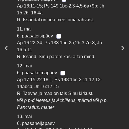
Ap 16:11-15; Ps 149:1bc-2,3-4,5-6a+9b; Jh
15:26–16:4a
R: Issandal on hea meel oma rahvast.
11. mai
6. paasateisipäev
Ap 16:22-34; Ps 138:1bc-2a,2b-3,7e-8; Jh
16:5-11
R: Issand, Sinu parem käsi aitab mind.
12. mai
6. paasakolmapäev
Ap 17:15,22-18:1; Ps 148:1bc-2,11-12,13-
14abcd; Jh 16:12-15
R: Taevas ja maa on täis Sinu kirkust.
või p p-d Nereus ja Achilleus, märtrid või p p.
Pancratius, märter
13. mai
6. paasaneljapäev