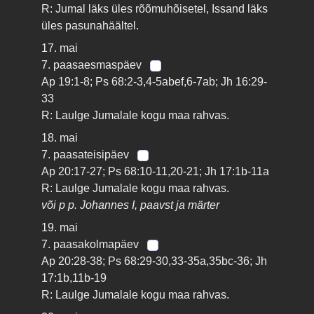
R: Jumal läks üles rõõmuhõisetel, Issand läks
üles pasunahäältel.
17. mai
7. paasaesmaspäev
Ap 19:1-8; Ps 68:2-3,4-5abef,6-7ab; Jh 16:29-
33
R: Laulge Jumalale kogu maa rahvas.
18. mai
7. paasateisipäev
Ap 20:17-27; Ps 68:10-11,20-21; Jh 17:1b-11a
R: Laulge Jumalale kogu maa rahvas.
või p p. Johannes I, paavst ja märter
19. mai
7. paasakolmapäev
Ap 20:28-38; Ps 68:29-30,33-35a,35bc-36; Jh
17:1b,11b-19
R: Laulge Jumalale kogu maa rahvas.