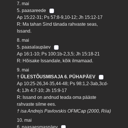
7. mai
5. paasareede
Ap 15:22-31; Ps 57:8-9,10-12; Jh 15:12-17
R: Ma tahan Sind tänada rahvaste seas,
Issand.
8. mai
5. paasalaupäev
Ap 16:1-10; Ps 100:1b-2,3,5; Jh 15:18-21
R: Hõisake Issandale, kõik ilmamaad.
9. mai
† ÜLESTÕUSMISAJA 6. PÜHAPÄEV
Ap 10:25-26,34-35,44-48; Ps 98:1,2-3ab,3cd-
4; 1Jh 4:7-10; Jh 15:9-17
R: Issand on andnud teada oma pääste
rahvaste silme ees.
† isa Andrejs Pavlovskis OFMCap (2000, Riia)
10. mai
6. paasaesmaspäev