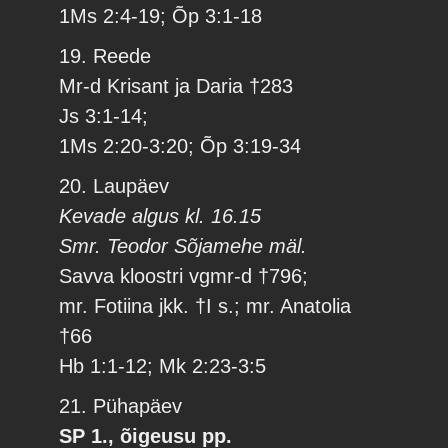
1Ms 2:4-19; Õp 3:1-18
19. Reede
Mr-d Krisant ja Daria †283
Js 3:1-14;
1Ms 2:20-3:20; Õp 3:19-34
20. Laupäev
Kevade algus kl. 16.15
Smr. Teodor Sõjamehe mäl.
Savva kloostri vgmr-d †796;
mr. Fotiina jkk. †I s.; mr. Anatolia
†66
Hb 1:1-12; Mk 2:23-3:5
21. Pühapäev
SP 1., õigeusu pp.