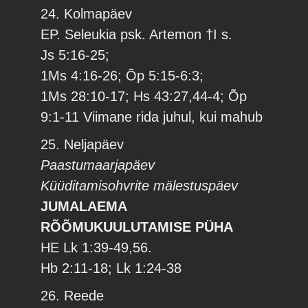
24. Kolmapäev
EP. Seleukia psk. Artemon †I s.
Js 5:16-25;
1Ms 4:16-26; Õp 5:15-6:3;
1Ms 28:10-17; Hs 43:27,44-4; Õp
9:1-11 Viimane rida juhul, kui mahub
25. Neljapäev
Paastumaarjapäev
Küüditamisohvrite mälestuspäev
JUMALAEMA
RÕÕMUKUULUTAMISE PÜHA
HE Lk 1:39-49,56.
Hb 2:11-18; Lk 1:24-38
26. Reede