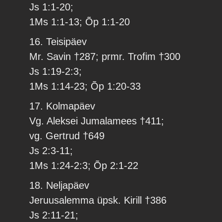
Js 1:1-20;
1Ms 1:1-13; Õp 1:1-20
16. Teisipäev
Mr. Savin †287; prmr. Trofim †300
Js 1:19-2:3;
1Ms 1:14-23; Õp 1:20-33
17. Kolmapäev
Vg. Aleksei Jumalamees †411;
vg. Gertrud †649
Js 2:3-11;
1Ms 1:24-2:3; Õp 2:1-22
18. Neljapäev
Jeruusalemma üpsk. Kirill †386
Js 2:11-21;