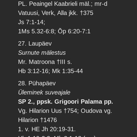
PL. Peaingel Kaabrieli mäl.; mr-d
Vatuusi, Verk, Alla jkk. †375
Js 7:1-14;
1Ms 5.32-6:8; Õp 6:20-7:1
27. Laupäev
Surnute mälestus
Mr. Matroona †III s.
Hb 3:12-16; Mk 1:35-44
28. Pühapäev
Üleminek suveajale
SP 2., ppsk. Grigoori Palama pp.
Vg. Hilarion Uus †754; Oudova vg.
Hilarion †1476
1. v. HE Jh 20:19-31.