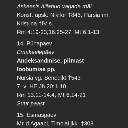
Askeesis hiilanud vagade mäl.
Konst. üpsk. Nikifor †846; Pärsia mr.
Kristiina †IV s.
Rm 4:19-23,16:25-27; Mt 6:1-13
14. Pühapäev
Emakeelepäev
Andeksandmise, piimast
loobumise pp.
Nursia vg. Benedikt †543
7. v. HE Jh 20:1-10.
Rm 13:11-14:4; Mt 6:14-21
Suur paast
15. Esmaspäev
Mr-d Agaapi, Timolai jkk. †303