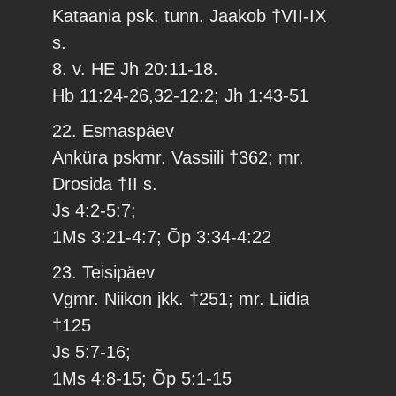
Kataania psk. tunn. Jaakob †VII-IX
s.
8. v. HE Jh 20:11-18.
Hb 11:24-26,32-12:2; Jh 1:43-51
22. Esmaspäev
Anküra pskmr. Vassiili †362; mr.
Drosida †II s.
Js 4:2-5:7;
1Ms 3:21-4:7; Õp 3:34-4:22
23. Teisipäev
Vgmr. Niikon jkk. †251; mr. Liidia
†125
Js 5:7-16;
1Ms 4:8-15; Õp 5:1-15