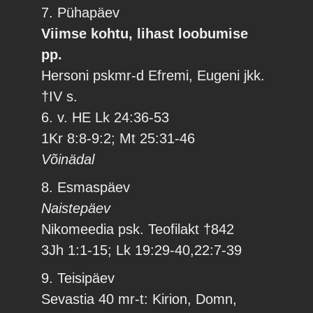
7. Pühapäev
Viimse kohtu, lihast loobumise
pp.
Hersoni pskmr-d Efremi, Eugeni jkk.
†IV s.
6. v. HE Lk 24:36-53
1Kr 8:8-9:2; Mt 25:31-46
Võinädal
8. Esmaspäev
Naistepäev
Nikomeedia psk. Teofilakt †842
3Jh 1:1-15; Lk 19:29-40,22:7-39
9. Teisipäev
Sevastia 40 mr-t: Kirion, Domn,