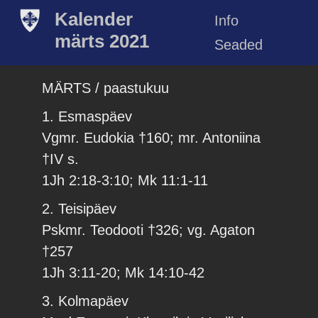
Kalender
Info
märts 2021
Seaded
MÄRTS / paastukuu
1. Esmaspäev
Vgmr. Eudokia †160; mr. Antoniina
†IV s.
1Jh 2:18-3:10; Mk 11:1-11
2. Teisipäev
Pskmr. Teodooti †326; vg. Agaton
†257
1Jh 3:11-20; Mk 14:10-42
3. Kolmapäev