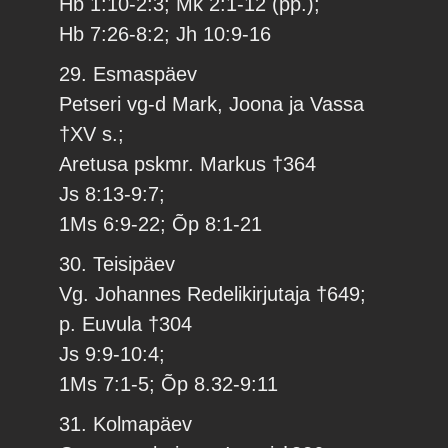
Hb 1:10-2:3; Mk 2:1-12 (pp.);
Hb 7:26-8:2; Jh 10:9-16
29. Esmaspäev
Petseri vg-d Mark, Joona ja Vassa
†XV s.;
Aretusa pskmr. Markus †364
Js 8:13-9:7;
1Ms 6:9-22; Õp 8:1-21
30. Teisipäev
Vg. Johannes Redelikirjutaja †649;
p. Euvula †304
Js 9:9-10:4;
1Ms 7:1-5; Õp 8.32-9:11
31. Kolmapäev