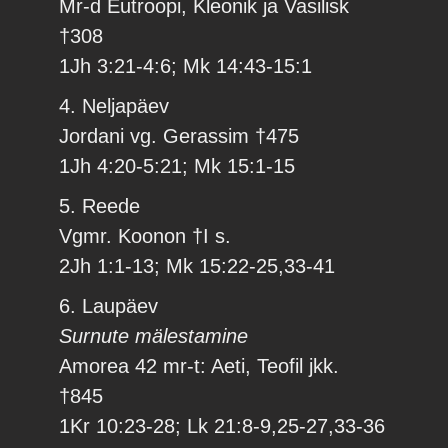
Mr-d Eutroopi, Kleonik ja Vasilisk
†308
1Jh 3:21-4:6; Mk 14:43-15:1
4. Neljapäev
Jordani vg. Gerassim †475
1Jh 4:20-5:21; Mk 15:1-15
5. Reede
Vgmr. Koonon †I s.
2Jh 1:1-13; Mk 15:22-25,33-41
6. Laupäev
Surnute mälestamine
Amorea 42 mr-t: Aeti, Teofil jkk.
†845
1Kr 10:23-28; Lk 21:8-9,25-27,33-36