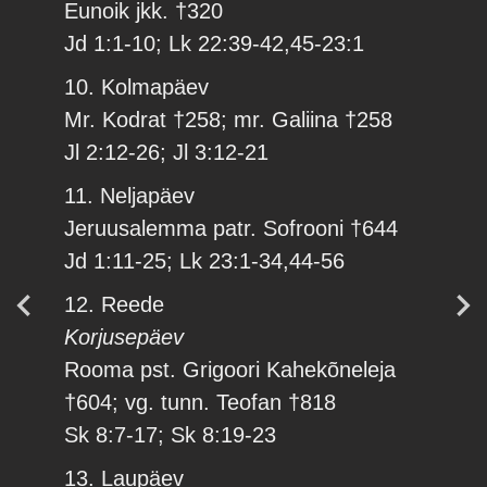
Eunoik jkk. †320
Jd 1:1-10; Lk 22:39-42,45-23:1
10. Kolmapäev
Mr. Kodrat †258; mr. Galiina †258
Jl 2:12-26; Jl 3:12-21
11. Neljapäev
Jeruusalemma patr. Sofrooni †644
Jd 1:11-25; Lk 23:1-34,44-56
12. Reede
Korjusepäev
Rooma pst. Grigoori Kahekõneleja
†604; vg. tunn. Teofan †818
Sk 8:7-17; Sk 8:19-23
13. Laupäev