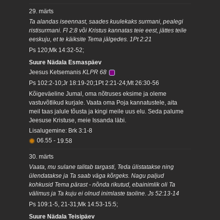
29. märts
Ta alandas iseennast, saades kuulekaks surmani, pealegi
ristisurmani. Fl 2:8 või Kristus kannatas teie eest, jättes teile
eeskuju, et te käiksite Tema jälgedes. 1Pt 2:21
Ps 120;Mk 14:32-52;
Suure Nädala Esmaspäev
Jeesus Ketsemanis
KLPR 68
Ps 102:2-10;Jr 18:19-20;1Pt 2:21-24;Mt 26:30-56
Kõigeväeline Jumal, oma nõtruses eksime ja oleme
vastuvõtlikud kurjale. Vaata oma Poja kannatustele, aita
meil taas jalule tõusta ja kingi meile uus elu. Seda palume
Jeesuse Kristuse, meie Issanda läbi.
Lisalugemine: Brk 3:1-8
06.55
-
19.58
30. märts
Vaata, mu sulane talitab targasti, Teda ülistatakse ning
ülendatakse ja Ta saab väga kõrgeks. Nagu paljud
kohkusid Tema pärast - nõnda rikutud, ebainimlik oli Ta
välimus ja Ta kuju ei olnud inimlaste taoline. Js 52:13-14
Ps 109:1-5, 21-31;Mk 14:53-15:5;
Suure Nädala Teisipäev