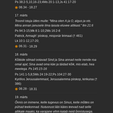
Ps 38:2-5,10,16-23;4Ms 20:1-13;Js 41:17-20
06.34
-
18.27
17. märts
Troonil istuja ütles mulle: "Mina olen A ja O, algus ja ots.
Mina annan janusele ilma tasuta eluvee allikast." Ilm 21:6
Ps 94:3-15;Mk 8:1-10;2Ms 16:2-8
Patrick, Armagh’ piiskop, misjonär Iirimaal († 461)
Lk 10:1-12,17-20;
06.31
-
18.29
18. märts
Kõikide silmad ootavad Sind ja Sina annad neile nende roa
omal ajal; Sina avad oma käe ja täidad kõik, mis elab, hea
meelega. Ps 145:15-16
Ps 141:1-5,8;5Ms 24:19-22;Ps 104:27-30
Kyrillos Jeruusalemmast, Jeruusalemma piiskop, kirikuisa (†
386)
06.28
-
18.31
19. märts
Õnnis on inimene, kelle tugevus on Sinus, kelle mõttes on
pühad teekonnad. Nutuorust läbi käies teevad nad selle
allikate maaks; ka varajane vihm katab neid õnnistusega.