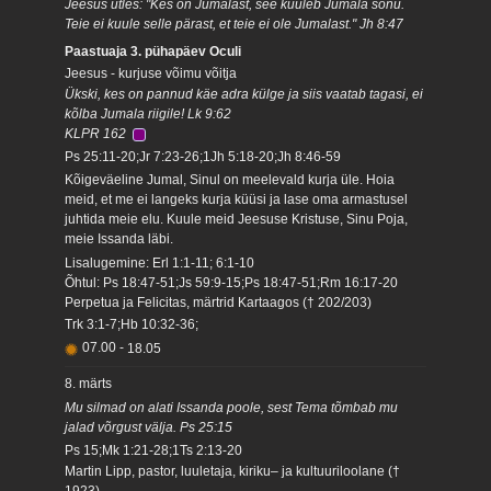
Jeesus ütles: "Kes on Jumalast, see kuuleb Jumala sõnu.
Teie ei kuule selle pärast, et teie ei ole Jumalast." Jh 8:47
Paastuaja 3. pühapäev Oculi
Jeesus - kurjuse võimu võitja
Ükski, kes on pannud käe adra külge ja siis vaatab tagasi, ei
kõlba Jumala riigile! Lk 9:62
KLPR 162
Ps 25:11-20;Jr 7:23-26;1Jh 5:18-20;Jh 8:46-59
Kõigeväeline Jumal, Sinul on meelevald kurja üle. Hoia
meid, et me ei langeks kurja küüsi ja lase oma armastusel
juhtida meie elu. Kuule meid Jeesuse Kristuse, Sinu Poja,
meie Issanda läbi.
Lisalugemine: Erl 1:1-11; 6:1-10
Õhtul: Ps 18:47-51;Js 59:9-15;Ps 18:47-51;Rm 16:17-20
Perpetua ja Felicitas, märtrid Kartaagos († 202/203)
Trk 3:1-7;Hb 10:32-36;
07.00
-
18.05
8. märts
Mu silmad on alati Issanda poole, sest Tema tõmbab mu
jalad võrgust välja. Ps 25:15
Ps 15;Mk 1:21-28;1Ts 2:13-20
Martin Lipp, pastor, luuletaja, kiriku– ja kultuuriloolane (†