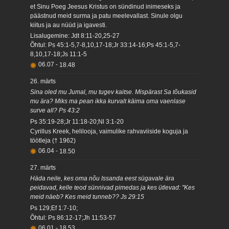
et Sinu Poeg Jeesus Kristus on sündinud inimeseks ja
päästnud meid surma ja patu meelevallast. Sinule olgu
kiitus ja au nüüd ja igavesti.
Lisalugemine: Jdt 8:11-20,25-27
Õhtul: Ps 45:1-5,7-8,10,17-18;Jr 33:14-16;Ps 45:1-5,7-
8,10,17-18;Js 11:1-5
06.07
-
18.48
26. märts
Sina oled mu Jumal, mu tugev kaitse. Mispärast Sa tõukasid
mu ära? Miks ma pean ikka kurvalt käima oma vaenlase
surve all? Ps 43:2
Ps 35:19-28;Jr 11:18-20;Nl 3:1-20
Cyrillus Kreek, helilooja, vaimulike rahvaviiside koguja ja
töötleja († 1962)
06.04
-
18.50
27. märts
Häda neile, kes oma nõu Issanda eest sügavale ära
peidavad, kelle teod sünnivad pimedas ja kes ütlevad: "Kes
meid näeb? Kes meid tunneb?? Js 29:15
Ps 129;Ef 1:7-10;
Õhtul: Ps 86:12-17;Jh 11:53-57
06.01
-
18.53