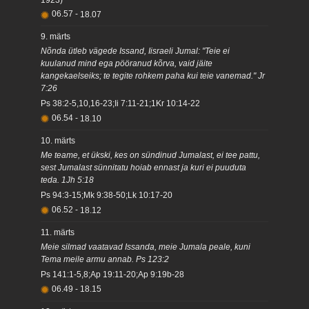
1923)
06.57
-
18.07
9. märts
Nõnda ütleb vägede Issand, Iisraeli Jumal: "Teie ei
kuulanud mind ega pööranud kõrva, vaid jäite
kangekaelseiks; te tegite rohkem paha kui teie vanemad." Jr
7:26
Ps 38:2-5,10,16-23;Ii 7:11-21;1Kr 10:14-22
06.54
-
18.10
10. märts
Me teame, et ükski, kes on sündinud Jumalast, ei tee pattu,
sest Jumalast sünnitatu hoiab ennast ja kuri ei puuduta
teda. 1Jh 5:18
Ps 94:3-15;Mk 9:38-50;Lk 10:17-20
06.52
-
18.12
11. märts
Meie silmad vaatavad Issanda, meie Jumala peale, kuni
Tema meile armu annab. Ps 123:2
Ps 141:1-5,8;Ap 19:11-20;Ap 9:19b-28
06.49
-
18.15