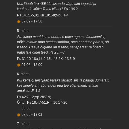
Kes jõuab ära rääkida Issanda vägevaid tegusid ja
kuulutada kõike Tema kiitust? Ps 106:2
Ps 141:1-5,8;1Kn 19:1-8;Mt 8:1-4
07.09
-
17.58
5. märts
Ära tuleta meelde mu nooruse patte ega mu üleastumisi;
mõtle minule oma heldust mööda, oma headuse pärast, oh
Issand! Hea ja õiglane on Issand; sellepärast Ta õpetab
patustele õiget teed. Ps 25:7-8
Ps 31:10-18a;Lk 9:43b-48;2Kr 13:3-9
07.06
-
18.00
6. märts
Kui kellelgi teist jääb vajaka tarkust, siis ta palugu Jumalalt,
kes kõigile annab heldelt ega tee etteheiteid, ja talle
antakse. Jk 1:5
Ps 42:7-12;Ap 28:7-9;
Õhtul: Ps 18:47-51;Rm 16:17-20
03.30
07.03
-
18.02
7. märts