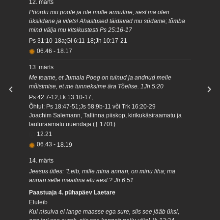
12. märts
Pöördu mu poole ja ole mulle armuline, sest ma olen
üksildane ja vilets! Ahastused täidavad mu südame; tõmba
mind välja mu kitsikustest! Ps 25:16-17
Ps 31:10-18a;Gl 6:11-18;Jh 10:17-21
06.46
-
18.17
13. märts
Me teame, et Jumala Poeg on tulnud ja andnud meile
mõistmise, et me tunneksime ära Tõelise. 1Jh 5:20
Ps 42:7-12;Lk 13:10-17;
Õhtul: Ps 18:47-51;Js 58:9b-11 või Trk 16:20-29
Joachim Salemann, Tallinna piiskop, kirikukäsiraamatu ja
lauluraamatu uuendaja († 1701)
12.21
06.43
-
18.19
14. märts
Jeesus ütles: "Leib, mille mina annan, on minu liha; ma
annan selle maailma elu eest.? Jh 6:51
Paastuaja 4. pühapäev Laetare
Eluleib
Kui nisuiva ei lange maasse ega sure, siis see jääb üksi,