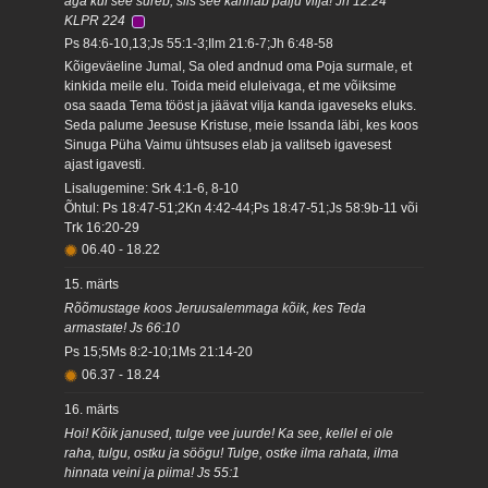
aga kui see sureb, siis see kannab palju vilja! Jh 12:24
KLPR 224
Ps 84:6-10,13;Js 55:1-3;Ilm 21:6-7;Jh 6:48-58
Kõigeväeline Jumal, Sa oled andnud oma Poja surmale, et
kinkida meile elu. Toida meid eluleivaga, et me võiksime
osa saada Tema tööst ja jäävat vilja kanda igaveseks eluks.
Seda palume Jeesuse Kristuse, meie Issanda läbi, kes koos
Sinuga Püha Vaimu ühtsuses elab ja valitseb igavesest
ajast igavesti.
Lisalugemine: Srk 4:1-6, 8-10
Õhtul: Ps 18:47-51;2Kn 4:42-44;Ps 18:47-51;Js 58:9b-11 või
Trk 16:20-29
06.40
-
18.22
15. märts
Rõõmustage koos Jeruusalemmaga kõik, kes Teda
armastate! Js 66:10
Ps 15;5Ms 8:2-10;1Ms 21:14-20
06.37
-
18.24
16. märts
Hoi! Kõik janused, tulge vee juurde! Ka see, kellel ei ole
raha, tulgu, ostku ja söögu! Tulge, ostke ilma rahata, ilma
hinnata veini ja piima! Js 55:1