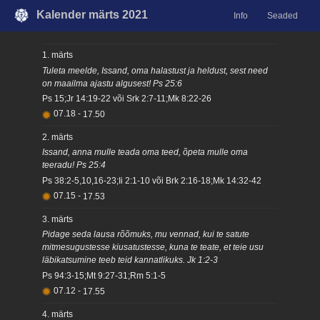
Kalender märts 2021
Info
Seaded
1. märts
Tuleta meelde, Issand, oma halastust ja heldust, sest need
on maailma ajastu algusest! Ps 25:6
Ps 15;Jr 14:19-22 või Srk 2:7-11;Mk 8:22-26
07.18
-
17.50
2. märts
Issand, anna mulle teada oma teed, õpeta mulle oma
teeradu! Ps 25:4
Ps 38:2-5,10,16-23;Ii 2:1-10 või Brk 2:16-18;Mk 14:32-42
07.15
-
17.53
3. märts
Pidage seda lausa rõõmuks, mu vennad, kui te satute
mitmesugustesse kiusatustesse, kuna te teate, et teie usu
läbikatsumine teeb teid kannatlikuks. Jk 1:2-3
Ps 94:3-15;Mt 9:27-31;Rm 5:1-5
07.12
-
17.55
4. märts