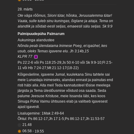
28. märts
Ole väga rõõmus, Siioni tütar, hõiska, Jeruusalemma tütar!
Vaata, sulle tuleb sinu kuningas, õiglane ja aitaja. Tema on
alandlik ja sõidab eesli seljas, emaeesli sälu seljas. Sk 9:9
Palmipuudepüha Palmarum
Aukuninga alandustee
Nõnda peab ülendatama Inimese Poeg, et igaühel, kes
usub, oleks Temas igavene elu. Jh 3:14b,15
KLPR 77
Ps 22:2-6 või Ps 118:25-29;Js 50:4-10 või Sk 9:9-10;Fl 2:5-
11 või Hb 7:24-27;Mt 21:12-17(18-22)
Kõigeväeline, igavene Jumal, kuulekana Sinu tahtele sai
meie Lunastaja inimeseks, alandas ennast ja painutas end
risti häbi alla. Aita meil Teda kannatusteel tõsise meelega
järgida ja Tema ülestõusmise võidust osa saada. Seda
palume Jeesuse Kristuse, meie Issanda läbi, kes koos
Sinuga Püha Vaimu ühtsuses elab ja valitseb igavesest
ajast igavesti.
Lisalugemine: 1Mak 2:49-64
Õhtul: Ps 86:12-17;Jh 17:1-5;Ps 86:12-17;Jh 11:53-57
21.48
06.58
-
19.55