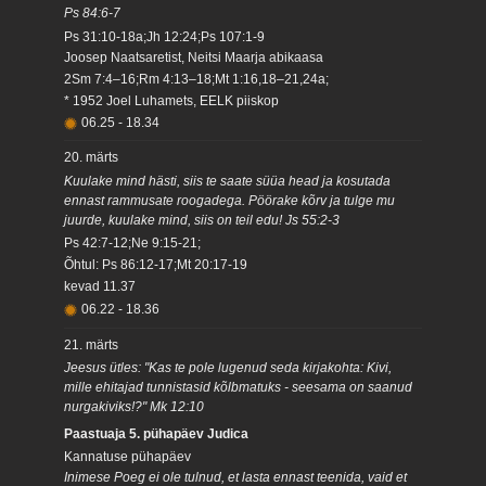
Ps 84:6-7
Ps 31:10-18a;Jh 12:24;Ps 107:1-9
Joosep Naatsaretist, Neitsi Maarja abikaasa
2Sm 7:4–16;Rm 4:13–18;Mt 1:16,18–21,24a;
* 1952 Joel Luhamets, EELK piiskop
06.25
-
18.34
20. märts
Kuulake mind hästi, siis te saate süüa head ja kosutada
ennast rammusate roogadega. Pöörake kõrv ja tulge mu
juurde, kuulake mind, siis on teil edu! Js 55:2-3
Ps 42:7-12;Ne 9:15-21;
Õhtul: Ps 86:12-17;Mt 20:17-19
kevad
11.37
06.22
-
18.36
21. märts
Jeesus ütles: "Kas te pole lugenud seda kirjakohta: Kivi,
mille ehitajad tunnistasid kõlbmatuks - seesama on saanud
nurgakiviks!?" Mk 12:10
Paastuaja 5. pühapäev Judica
Kannatuse pühapäev
Inimese Poeg ei ole tulnud, et lasta ennast teenida, vaid et