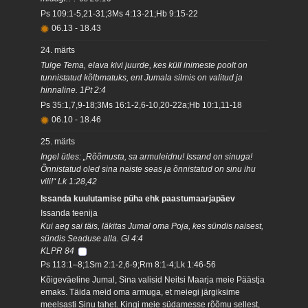
Ps 109:1-5,21-31;3Ms 4:13-21;Hb 9:15-22
06.13
-
18.43
24. märts
Tulge Tema, elava kivi juurde, kes küll inimeste poolt on
tunnistatud kõlbmatuks, ent Jumala silmis on valitud ja
hinnaline. 1Pt 2:4
Ps 35:1,7,9-18;3Ms 16:1-2,6-10,20-22a;Hb 10:1,11-18
06.10
-
18.46
25. märts
Ingel ütles: „Rõõmusta, sa armuleidnu! Issand on sinuga!
Õnnistatud oled sina naiste seas ja õnnistatud on sinu ihu
vili!“ Lk 1:28,42
Issanda kuulutamise püha ehk paastumaarjapäev
Issanda teenija
Kui aeg sai täis, läkitas Jumal oma Poja, kes sündis naisest,
sündis Seaduse alla. Gl 4:4
KLPR 84
Ps 113:1–8;1Sm 2:1-2,6-9;Rm 8:1-4;Lk 1:46-56
Kõigeväeline Jumal, Sina valisid Neitsi Maarja meie Päästja
emaks. Täida meid oma armuga, et meiegi järgiksime
meelsasti Sinu tahet. Kingi meie südamesse rõõmu sellest,