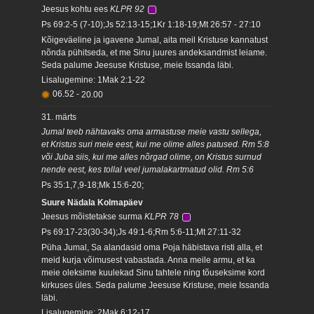
Jeesus kohtu ees
KLPR 92
Ps 69:2-5 (7-10);Js 52:13-15;1Kr 1:18-19;Mt 26:57 - 27:10
Kõigeväeline ja igavene Jumal, aita meil Kristuse kannatust
nõnda pühitseda, et me Sinu juures andeksandmist leiame.
Seda palume Jeesuse Kristuse, meie Issanda läbi.
Lisalugemine: 1Mak 2:1-22
06.52
-
20.00
31. märts
Jumal teeb nähtavaks oma armastuse meie vastu sellega,
et Kristus suri meie eest, kui me olime alles patused. Rm 5:8
või Juba siis, kui me alles nõrgad olime, on Kristus surnud
nende eest, kes tollal veel jumalakartmatud olid. Rm 5:6
Ps 35:1,7,9-18;Mk 15:6-20;
Suure Nädala Kolmapäev
Jeesus mõistetakse surma
KLPR 78
Ps 69:17-23(30-34);Js 49:1-6;Rm 5:6-11;Mt 27:11-32
Püha Jumal, Sa alandasid oma Poja häbistava risti alla, et
meid kurja võimusest vabastada. Anna meile armu, et ka
meie oleksime kuulekad Sinu tahtele ning tõuseksime kord
kirkuses üles. Seda palume Jeesuse Kristuse, meie Issanda
läbi.
Lisalugemine: 2Mak 6:12-17