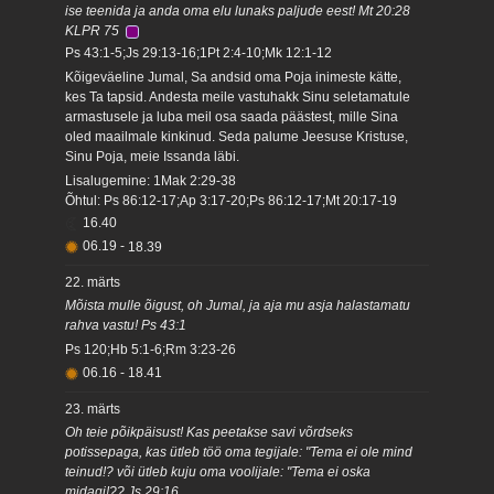
ise teenida ja anda oma elu lunaks paljude eest! Mt 20:28
KLPR 75
Ps 43:1-5;Js 29:13-16;1Pt 2:4-10;Mk 12:1-12
Kõigeväeline Jumal, Sa andsid oma Poja inimeste kätte,
kes Ta tapsid. Andesta meile vastuhakk Sinu seletamatule
armastusele ja luba meil osa saada päästest, mille Sina
oled maailmale kinkinud. Seda palume Jeesuse Kristuse,
Sinu Poja, meie Issanda läbi.
Lisalugemine: 1Mak 2:29-38
Õhtul: Ps 86:12-17;Ap 3:17-20;Ps 86:12-17;Mt 20:17-19
16.40
06.19
-
18.39
22. märts
Mõista mulle õigust, oh Jumal, ja aja mu asja halastamatu
rahva vastu! Ps 43:1
Ps 120;Hb 5:1-6;Rm 3:23-26
06.16
-
18.41
23. märts
Oh teie põikpäisust! Kas peetakse savi võrdseks
potissepaga, kas ütleb töö oma tegijale: "Tema ei ole mind
teinud!? või ütleb kuju oma voolijale: "Tema ei oska
midagi!?? Js 29:16