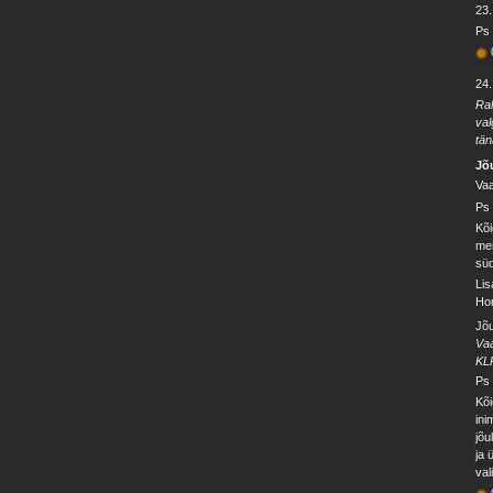
23
Ps 
24
Rah
val
tän
Jõ
Vaa
Ps 
Kõi
mei
süd
Lis
Hom
Jõu
Vaa
KL
Ps 
Kõi
ini
jõu
ja 
val