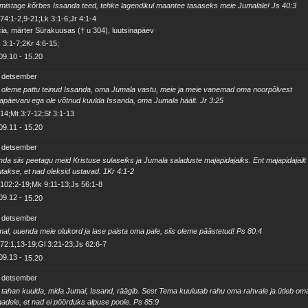
mistage kõrbes Issanda teed, tehke lagendikul maantee tasaseks meie Jumalale! Js 40:3
74:1-2,9-21;Lk 3:1-6;Jr 4:1-4
ia, märter Sürakuusas († u 304), luutsinapäev
 3:1-7;2Kr 4:6-15;
09.10
-
15.20
. detsember
oleme pattu teinud Issanda, oma Jumala vastu, meie ja meie vanemad oma noorpõlvest
apäevani ega ole võtnud kuulda Issanda, oma Jumala häält. Jr 3:25
14;Mt 3:7-12;Sf 3:1-13
09.11
-
15.20
. detsember
da siis peetagu meid Kristuse sulaseiks ja Jumala saladuste majapidajaiks. Ent majapidajailt
takse, et nad oleksid ustavad. 1Kr 4:1-2
102:2-19;Mk 9:11-13;Js 56:1-8
09.12
-
15.20
. detsember
al, uuenda meie olukord ja lase paista oma pale, siis oleme päästetud! Ps 80:4
72:1,13-19;Gl 3:21-23;Js 62:6-7
09.13
-
15.20
. detsember
tahan kuulda, mida Jumal, Issand, räägib. Sest Tema kuulutab rahu oma rahvale ja ütleb om
adele, et nad ei pöörduks alpuse poole. Ps 85:9