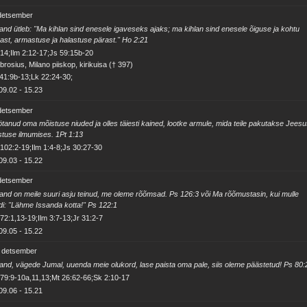
 detsember
and ütleb: "Ma kihlan sind enesele igaveseks ajaks; ma kihlan sind enesele õiguse ja kohtu
ast, armastuse ja halastuse pärast." Ho 2:21
14;Ilm 2:12-17;Js 59:15b-20
rosius, Milano piiskop, kirikuisa († 397)
41:9b-13;Lk 22:24-30;
09.02
-
15.23
 detsember
tanud oma mõistuse niuded ja olles täiesti kained, lootke armule, mida teile pakutakse Jees
stuse ilmumises. 1Pt 1:13
102:2-19;Ilm 1:4-8;Js 30:27-30
09.03
-
15.22
 detsember
and on meile suuri asju teinud, me oleme rõõmsad. Ps 126:3 või Ma rõõmustasin, kui mulle
di: "Lähme Issanda kotta!" Ps 122:1
72:1,13-19;Ilm 3:7-13;Jr 31:2-7
09.05
-
15.22
. detsember
and, vägede Jumal, uuenda meie olukord, lase paista oma pale, siis oleme päästetud! Ps 80:
79:9-10a,11,13;Mt 26:62-66;Sk 2:10-17
09.06
-
15.21