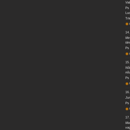
Val
Ps 
Luc
Trk
14
Me 
tän
Ps 
15
Nõn
nõu
Ps 
16
Jum
Ps 
17
Ma 
vag