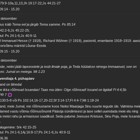
79:9-10a,11,13;Jh 19:17-22;Js 44:21-27
09.14
-
15.20
. detsember
us käib Tema eel ja järgib Tema samme. Ps 85:14
42:2-6;Js 45:22-25;
ul: Ps 24:1-6;Js 40:9-11
l Immanuel Hesse († 1918), Richard Wühner († 1919), pastorid, enamlaste 1918–1919. aast
rorivõimu märtrid Lõuna–Eestis
09.15
-
15.20
. detsember
äe, neitsi jääb lapseootele ja toob ilmale poja, ja Teda hüütakse nimega Immaanuel, see on
kes: Jumal on meiega. Mt 1:23
vendiaja 4. pühapäev
and on lähedal
e ikka rõõmsad Issandas! Taas ma ütlen: Olge rõõmsad! Issand on ligidal! Fl 4:4,5b
PR 7
130:5-8 või Ps 102:14,16-17,20-22;Sf 3:14-17;Fl 4:4-7;Mt 1:18-24
and, meie Jumal, me rõõmustame koos Neitsi Maarjaga Sinu suurte tegude üle. Valmista mei
amed vastu võtma rõõmusõnumit Päästja sündimisest ja lase sellel uuendada meie elu ning
a meist rahu ja armastuse saadikud. Seda palume Jeesuse Kristuse, Sinu Poja, meie Issand
.
alugemine: Srk 42:15-25
ul: Ps 24:1-6;1Aj 16:8-17;Ps 24:1-6;Js 40:9-11
06.36