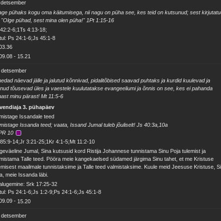
. detsember
ge pühaks kogu oma käitumisega, nii nagu on püha see, kes teid on kutsunud; sest kirjutat
 "Olge pühad, sest mina olen püha!" 1Pt 1:15-16
42:2-6;1Ts 4:13-18;
ul: Ps 24:1-6;Js 45:1-8
03.36
09.08
-
15.21
. detsember
edad näevad jälle ja jalutud kõnnivad, pidalitõbised saavad puhtaks ja kurdid kuulevad ja
nud tõusevad üles ja vaestele kuulutatakse evangeeliumi ja õnnis on see, kes ei pahanda
ast minu pärast! Mt 11:5-6
vendiaja 3. pühapäev
mistage Issandale teed
mistage Issanda teed; vaata, Issand Jumal tuleb jõuliselt! Js 40:3a,10a
PR 10
85:9-14;Jr 3:21-25;1Kr 4:1-5;Mt 11:2-10
geväeline Jumal, Sina kutsusid kord Ristija Johannese tunnistama Sinu Poja tulemist ja
mistama Talle teed. Pööra meie kangekaelsed südamed järgima Sinu tahet, et me Kristuse
emisest maailmale tunnistaksime ja Talle teed valmistaksime. Kuule meid Jeesuse Kristuse, S
a, meie Issanda läbi.
alugemine: Srk 17:25-32
ul: Ps 24:1-6;Js 1:2-9;Ps 24:1-6;Js 45:1-8
09.09
-
15.20
. detsember