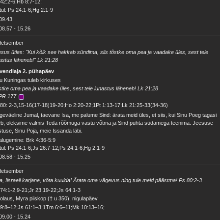
42:2-6;Hb 8:7-12;
ul: Ps 24:1-6;Hg 2:1-9
09.43
08.57
-
15.26
 detsember
sus ütles: "Kui kõik see hakkab sündima, siis tõstke oma pea ja vaadake üles, sest teie
astus läheneb!" Lk 21:28
vendiaja 2. pühapäev
u Kuningas tuleb kirkuses
tke oma pea ja vaadake üles, sest teie lunastus läheneb! Lk 21:28
PR 177
80: 2-3,15-16(17-18)19-20;Ho 2:20-22;1Pt 1:13-17;Lk 21:25-33(34-36)
geväeline Jumal, taevane Isa, me palume Sind: ärata meid üles, et siis, kui Sinu Poeg tagasi
eb, oleksime valmis Teda rõõmuga vastu võtma ja Sind puhta südamega teenima. Jeesuse
stuse, Sinu Poja, meie Issanda läbi.
alugemine: Brk 4:36-5:9
ul: Ps 24:1-6;Js 26:7-12;Ps 24:1-6;Hg 2:1-9
08.58
-
15.25
 detsember
a, Iisraeli karjane, võta kuulda! Ärata oma vägevus ning tule meid päästma! Ps 80:2-3
74:1-2,9-21;Jr 23:19-22;Js 64:1-3
olaus, Myra piiskop († u 350), nigulapäev
 9:8–12;Js 61:1–3;1Tm 6:6–11;Mk 10:13–16;
09.00
-
15.24