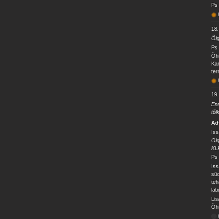
Ps 
18
Õig
Ps 
Õht
Kar
ter
19
Enn
tõl
Ad
Iss
Olg
KL
Ps 
Iss
süd
teh
läbi
Lis
Õht