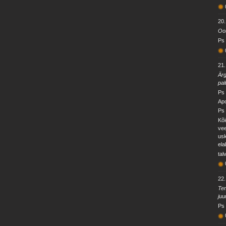
20
Oot
Ps 
21
Ärg
pal
Ps 
Ap
Ps 
Kõi
vee
usk
ela
tal
22
Tem
juu
Ps