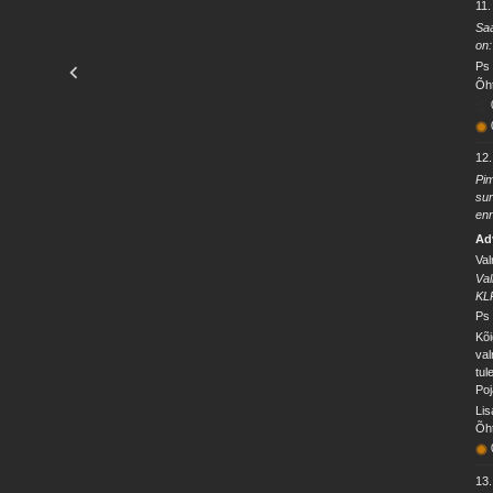
11
Saa
on:
Ps 
Õht
12
Pim
sur
enn
Ad
Val
Val
KL
Ps 
Kõi
val
tul
Poj
Lis
Õht
13