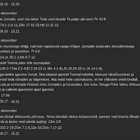
09.16
-
15.20
. detsember
a Jumalat, sest ma tahan Teda veel tänada Ta palge abi eest! Ps 42:6
74:1-2,9-21;1Ms 17:15-22;Hb 11:11-12
09.16
-
15.21
. detsember
e muretsege ühtigi, vaid teie vajadused saagu kõiges Jumalale teatavaks tänuütlemisega
umises ja anumises. Fl 4:6
14;Js 35:1-2;Hb 6:7-12
ostel Tooma päev ehk toomapäev
145:3-7;Ha 2:1-4;Ef 2:19-22 (v 2Kr 4:1-6);Jh 20:24-29 (v Jh 14:1-6);
geväeline igavene Jumal, Sina lubasid apostel Toomal kahelda Jeesuse ülestõusmises ja
nsid teda sõnades ja nägemises. Aita meid meie uskmatuses, et me võiksime ometi kindlalt
uda ja tunnistada Kristust oma Jumalaks ja Issandaks, kes koos Sinuga Püha Vaimu ühtsus
b ja valitseb igavesest ajast igavesti.
v
17.59
09.17
-
15.21
. detsember
a tõstab tähtsusetu põrmust, Tema ülendab viletsa tuhaasemelt, pannes neid istuma õilsate
rde ja lastes neid pärida aujärgi. 1Sm 2:8
 102:2-19;2Sm 7:1-5,11b-16;2Sm 7:17-22
09.17
-
15.22