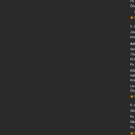
Ps 
Õht
5.
Jee
lun
Ad
Sin
Tõs
KL
Ps 
Kõi
tul
Kri
Lis
Õht
6.
Sin
Ps 
Nik
Ps