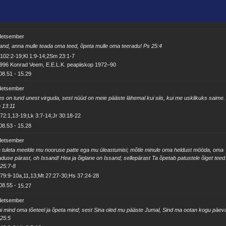
 detsember
and, anna mulle teada oma teed, õpeta mulle oma teeradu! Ps 25:4
102:2-19;Kl 1:9-14;2Sm 23:1-7
996 Konrad Veem, E.E.L.K. peapiiskop 1972–90
08.51
-
15.29
 detsember
s on tund unest virguda, sest nüüd on meie pääste lähemal kui siis, kui me usklikuks saime.
 13:11
72:1,13-19;Lk 3:7-14;Jr 30:18-22
08.53
-
15.28
 detsember
 tuleta meelde mu nooruse patte ega mu üleastumisi; mõtle minule oma heldust mööda, oma
duse pärast, oh Issand! Hea ja õiglane on Issand; sellepärast Ta õpetab patustele õiget teed
25:7-8
79:9-10a,11,13;Mt 27:27-30;Hs 37:24-28
08.55
-
15.27
 detsember
i mind oma tõeteel ja õpeta mind; sest Sina oled mu pääste Jumal, Sind ma ootan kogu päev
25:5