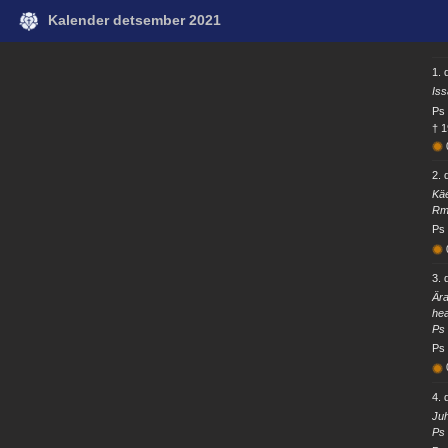
Kalender detsember 2021
1.
Iss
Ps 
† 1
2.
Käe
Rm
Ps 
3.
Ära
hea
Ps 
Ps 
4.
Juh
Ps 