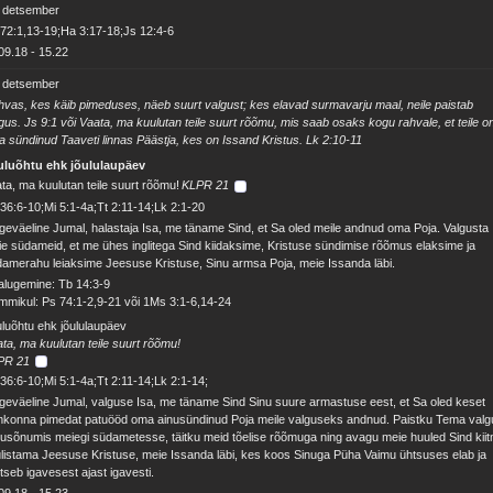
. detsember
72:1,13-19;Ha 3:17-18;Js 12:4-6
09.18
-
15.22
. detsember
vas, kes käib pimeduses, näeb suurt valgust; kes elavad surmavarju maal, neile paistab
gus. Js 9:1 või Vaata, ma kuulutan teile suurt rõõmu, mis saab osaks kogu rahvale, et teile o
a sündinud Taaveti linnas Päästja, kes on Issand Kristus. Lk 2:10-11
uluõhtu ehk jõululaupäev
ta, ma kuulutan teile suurt rõõmu!
KLPR 21
36:6-10;Mi 5:1-4a;Tt 2:11-14;Lk 2:1-20
geväeline Jumal, halastaja Isa, me täname Sind, et Sa oled meile andnud oma Poja. Valgusta
e südameid, et me ühes inglitega Sind kiidaksime, Kristuse sündimise rõõmus elaksime ja
amerahu leiaksime Jeesuse Kristuse, Sinu armsa Poja, meie Issanda läbi.
alugemine: Tb 14:3-9
mikul: Ps 74:1-2,9-21 või 1Ms 3:1-6,14-24
luõhtu ehk jõululaupäev
ta, ma kuulutan teile suurt rõõmu!
PR 21
36:6-10;Mi 5:1-4a;Tt 2:11-14;Lk 2:1-14;
geväeline Jumal, valguse Isa, me täname Sind Sinu suure armastuse eest, et Sa oled keset
mkonna pimedat patuööd oma ainusündinud Poja meile valguseks andnud. Paistku Tema valg
lusõnumis meiegi südametesse, täitku meid tõelise rõõmuga ning avagu meie huuled Sind kii
ülistama Jeesuse Kristuse, meie Issanda läbi, kes koos Sinuga Püha Vaimu ühtsuses elab ja
itseb igavesest ajast igavesti.