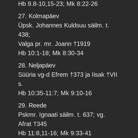
Hb 9.8-10,15-23; Mk 8:22-26
27. Kolmapäev
Üpsk. Johannes Kuldsuu säilm. t.
438;
Valga pr. mr. Joann †1919
Hb 10:1-18; Mk 8:30-34
28. Neljapäev
Süüria vg-d Efrem †373 ja Iisak †VII
s.
Hb 10:35-11:7; Mk 9:10-16
29. Reede
Pskmr. Ignaati säilm. t. 637; vg.
Afrat †345
Hb 11:8,11-16; Mk 9:33-41