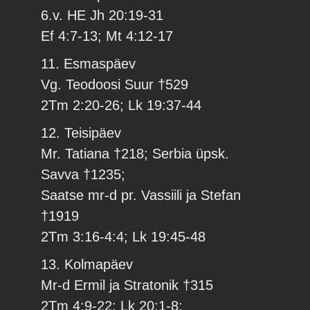
6.v. HE Jh 20:19-31
Ef 4:7-13; Mt 4:12-17
11. Esmaspäev
Vg. Teodoosi Suur †529
2Tm 2:20-26; Lk 19:37-44
12. Teisipäev
Mr. Tatiana †218; Serbia üpsk.
Savva †1235;
Saatse mr-d pr. Vassiili ja Stefan
†1919
2Tm 3:16-4:4; Lk 19:45-48
13. Kolmapäev
Mr-d Ermil ja Stratonik †315
2Tm 4:9-22; Lk 20:1-8;