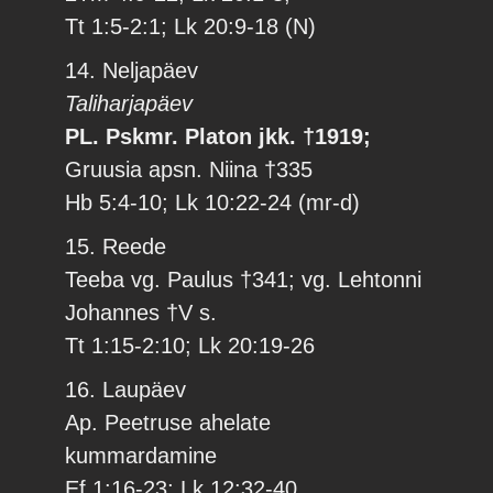
Tt 1:5-2:1; Lk 20:9-18 (N)
14. Neljapäev
Taliharjapäev
PL. Pskmr. Platon jkk. †1919;
Gruusia apsn. Niina †335
Hb 5:4-10; Lk 10:22-24 (mr-d)
15. Reede
Teeba vg. Paulus †341; vg. Lehtonni
Johannes †V s.
Tt 1:15-2:10; Lk 20:19-26
16. Laupäev
Ap. Peetruse ahelate
kummardamine
Ef 1:16-23; Lk 12:32-40