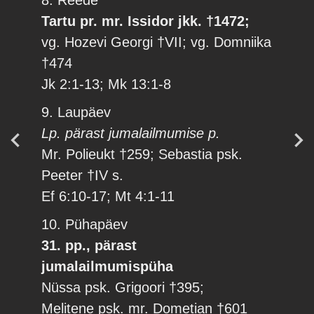
8. Reede
Tartu pr. mr. Issidor jkk. †1472;
vg. Hozevi Georgi †VII; vg. Domniika
†474
Jk 2:1-13; Mk 13:1-8
9. Laupäev
Lp. pärast jumalailmumise p.
Mr. Polieukt †259; Sebastia psk.
Peeter †IV s.
Ef 6:10-17; Mt 4:1-11
10. Pühapäev
31. pp., pärast
jumalailmumispüha
Nüssa psk. Grigoori †395;
Melitene psk. mr. Dometian †601