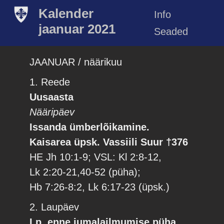
Kalender
Info
jaanuar 2021
Seaded
JAANUAR / näärikuu
1. Reede
Uusaasta
Nääripäev
Issanda ümberlõikamine.
Kaisarea üpsk. Vassiili Suur †376
HE Jh 10:1-9; VSL: Kl 2:8-12,
Lk 2:20-21,40-52 (püha);
Hb 7:26-8:2, Lk 6:17-23 (üpsk.)
2. Laupäev
Lp. enne jumalailmumise püha