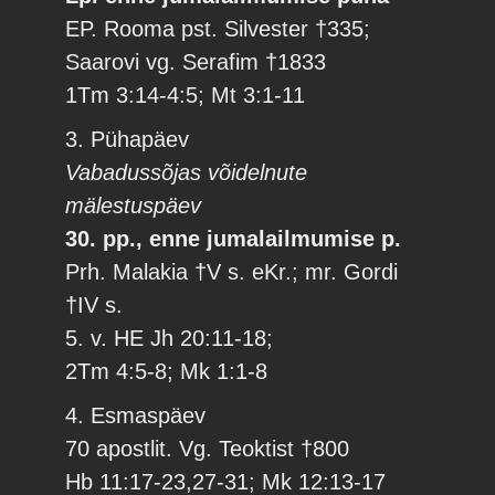
EP. Rooma pst. Silvester †335;
Saarovi vg. Serafim †1833
1Tm 3:14-4:5; Mt 3:1-11
3. Pühapäev
Vabadussõjas võidelnute
mälestuspäev
30. pp., enne jumalailmumise p.
Prh. Malakia †V s. eKr.; mr. Gordi
†IV s.
5. v. HE Jh 20:11-18;
2Tm 4:5-8; Mk 1:1-8
4. Esmaspäev
70 apostlit. Vg. Teoktist †800
Hb 11:17-23,27-31; Mk 12:13-17