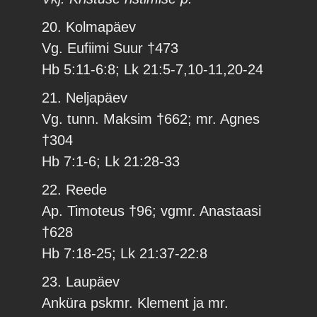
20. Kolmapäev
Vg. Eufiimi Suur †473
Hb 5:11-6:8; Lk 21:5-7,10-11,20-24
21. Neljapäev
Vg. tunn. Maksim †662; mr. Agnes
†304
Hb 7:1-6; Lk 21:28-33
22. Reede
Ap. Timoteus †96; vgmr. Anastaasi
†628
Hb 7:18-25; Lk 21:37-22:8
23. Laupäev
Anküra pskmr. Klement ja mr.