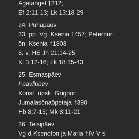
Agatangel †312;
Ef 2:11-13; Lk 13:18-29
24. Pühapäev
33. pp. Vg. Ksenia †457; Peterburi
õn. Ksenia †1803
8. v. HE Jh 21:14-25.
Kl 3:12-16; Lk 18:35-43
25. Esmaspäev
Paavlipäev
Konst. üpsk. Grigoori
Jumalasõnaõpetaja †390
Hb 8:7-13; Mk 8:11-21
26. Teisipäev
Vg-d Ksenofon ja Maria †IV-V s.