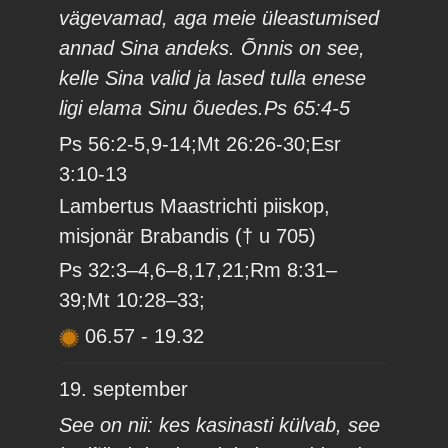
vägevamad, aga meie üleastumised
annad Sina andeks. Õnnis on see,
kelle Sina valid ja lased tulla enese
ligi elama Sinu õuedes.Ps 65:4-5
Ps 56:2-5,9-14;Mt 26:26-30;Esr
3:10-13
Lambertus Maastrichti piiskop,
misjonär Brabandis († u 705)
Ps 32:3–4,6–8,17,21;Rm 8:31–
39;Mt 10:28–33;
06.57
-
19.32
19. september
See on nii: kes kasinasti külvab, see