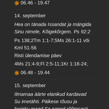
06.46
-
19.47
14. september
Hea on tänada Issandat ja mängida
Sinu nimele, Kõigekõrgem. Ps 92:2
Ps 138;2Tm 1:1-7;5Ms 26:1-11 või
Kml 51-56
Risti ülendamise päev
4Ms 21:4-9;Fl 2:5-11;1Kr 1:18-24;
06.48
-
19.44
15. september
Ilmamaa äärte elanikud kardavad
Su imetähti. Päikese tõusu ja
loojaku maad Sa paned rõõmsasti