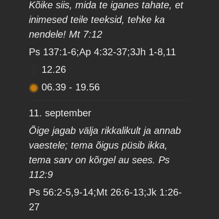
Kõike siis, mida te iganes tahate, et
inimesed teile teeksid, tehke ka
nendele! Mt 7:12
Ps 137:1-6;Ap 4:32-37;3Jh 1-8,11
12.26
06.39
-
19.56
11. september
Õige jagab välja rikkalikult ja annab
vaestele; tema õigus püsib ikka,
tema sarv on kõrgel au sees. Ps
112:9
Ps 56:2-5,9-14;Mt 26:6-13;Jk 1:26-
27