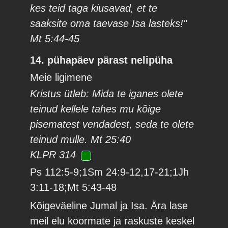
kes teid taga kiusavad, et te
saaksite oma taevase Isa lasteks!"
Mt 5:44-45
14. pühapäev pärast nelipüha
Meie ligimene
Kristus ütleb: Mida te iganes olete
teinud kellele tahes mu kõige
pisematest vendadest, seda te olete
teinud mulle. Mt 25:40
KLPR 314
Ps 112:5-9;1Sm 24:9-12,17-21;1Jh
3:11-18;Mt 5:43-48
Kõigeväeline Jumal ja Isa. Ära lase
meil elu koormate ja raskuste keskel