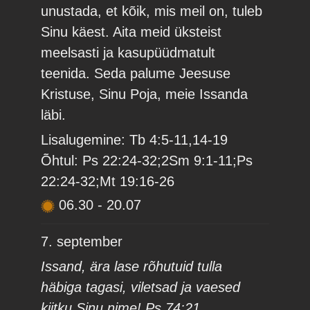
unustada, et kõik, mis meil on, tuleb
Sinu käest. Aita meid üksteist
meelsasti ja kasupüüdmatult
teenida. Seda palume Jeesuse
Kristuse, Sinu Poja, meie Issanda
läbi.
Lisalugemine: Tb 4:5-11,14-19
Õhtul: Ps 22:24-32;2Sm 9:1-11;Ps
22:24-32;Mt 19:16-26
06.30
-
20.07
7. september
Issand, ära lase rõhutuid tulla
häbiga tagasi, viletsad ja vaesed
kiitku Sinu nime! Ps 74:21