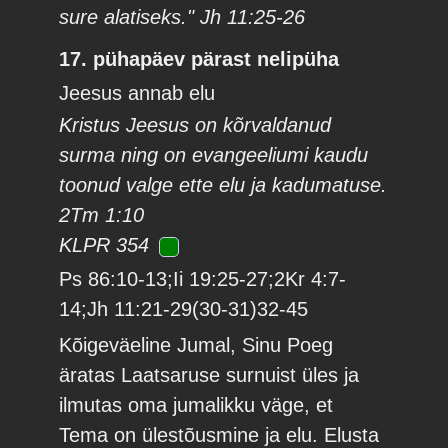
sure alatiseks." Jh 11:25-26
17. pühapäev pärast nelipüha
Jeesus annab elu
Kristus Jeesus on kõrvaldanud
surma ning on evangeeliumi kaudu
toonud valge ette elu ja kadumatuse.
2Tm 1:10
KLPR 354
Ps 86:10-13;Ii 19:25-27;2Kr 4:7-
14;Jh 11:21-29(30-31)32-45
Kõigeväeline Jumal, Sinu Poeg
äratas Laatsaruse surnuist üles ja
ilmutas oma jumalikku väge, et
Tema on ülestõusmine ja elu. Elusta