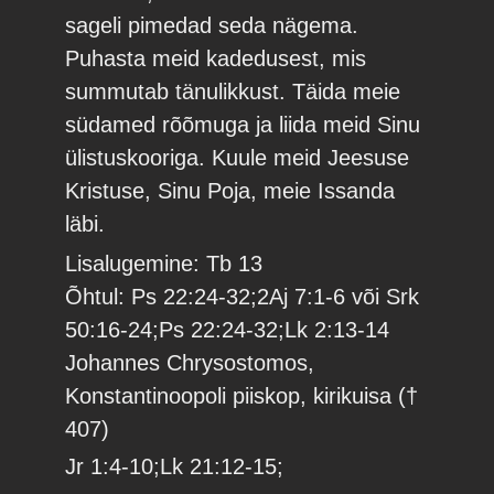
sageli pimedad seda nägema.
Puhasta meid kadedusest, mis
summutab tänulikkust. Täida meie
südamed rõõmuga ja liida meid Sinu
ülistuskooriga. Kuule meid Jeesuse
Kristuse, Sinu Poja, meie Issanda
läbi.
Lisalugemine: Tb 13
Õhtul: Ps 22:24-32;2Aj 7:1-6 või Srk
50:16-24;Ps 22:24-32;Lk 2:13-14
Johannes Chrysostomos,
Konstantinoopoli piiskop, kirikuisa (†
407)
Jr 1:4-10;Lk 21:12-15;