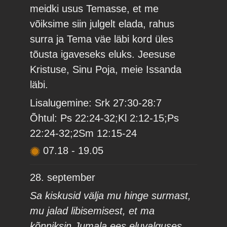
meidki usus Temasse, et me
võiksime siin julgelt elada, rahus
surra ja Tema väe läbi kord üles
tõusta igaveseks eluks. Jeesuse
Kristuse, Sinu Poja, meie Issanda
läbi.
Lisalugemine: Srk 27:30-28:7
Õhtul: Ps 22:24-32;Kl 2:12-15;Ps
22:24-32;2Sm 12:15-24
07.18
-
19.05
28. september
Sa kiskusid välja mu hinge surmast,
mu jalad libisemisest, et ma
kõnniksin Jumala ees eluvalguses.