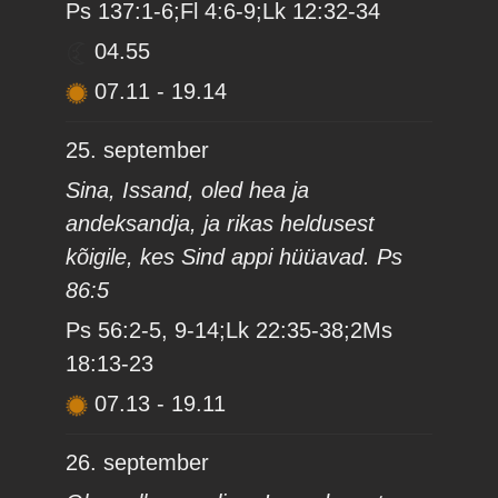
Ps 137:1-6;Fl 4:6-9;Lk 12:32-34
04.55
07.11
-
19.14
25. september
Sina, Issand, oled hea ja
andeksandja, ja rikas heldusest
kõigile, kes Sind appi hüüavad. Ps
86:5
Ps 56:2-5, 9-14;Lk 22:35-38;2Ms
18:13-23
07.13
-
19.11
26. september