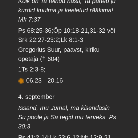
Kõik on Ta teinud hästi, Ta paneb ju
kurdid kuulma ja keeletud rääkima!
Mk 7:37
Ps 68:25-36;Õp 10:18-21,31-32 või
Srk 22:27-23:2;Lk 8:1-3
Gregorius Suur, paavst, kiriku
õpetaja († 604)
1Ts 2:3-8;
06.23
-
20.16
4. september
Issand, mu Jumal, ma kisendasin
Su poole ja Sa tegid mu terveks. Ps
30:3
Ps 41:2-14;Lk 23:6-12;Mt 12:9-21