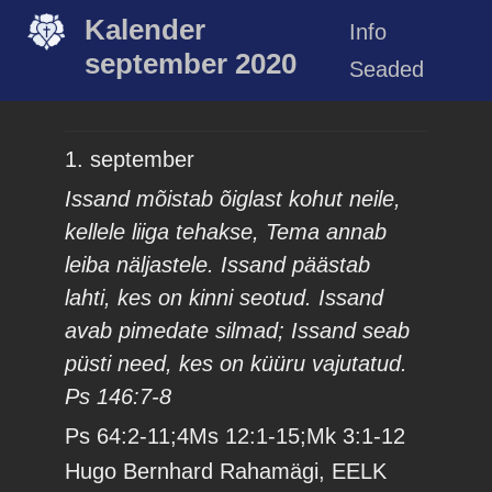
Kalender
Info
september 2020
Seaded
1. september
Issand mõistab õiglast kohut neile,
kellele liiga tehakse, Tema annab
leiba näljastele. Issand päästab
lahti, kes on kinni seotud. Issand
avab pimedate silmad; Issand seab
püsti need, kes on küüru vajutatud.
Ps 146:7-8
Ps 64:2-11;4Ms 12:1-15;Mk 3:1-12
Hugo Bernhard Rahamägi, EELK