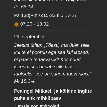
Ps 56:14
Ps 138;Rm 6:15-23;Ii 5:17-27
07.20
-
19.02
29. september
Jeesus ütleb: „Tõesti, ma ütlen teile,
kui te ei pöördu ega saa kui lapsed,
ei pääse te taevariiki! Kes nüüd
iseennast alandab selle lapse
taoliseks, see on suurim taevariigis."
Mt 18:3-4
Peaingel Miikaeli ja kõikide inglite
püha ehk mihklipäev
Jumala sõnumitoojad