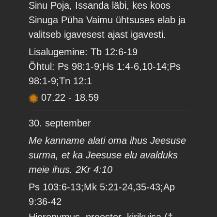
Sinu Poja, Issanda läbi, kes koos
Sinuga Püha Vaimu ühtsuses elab ja
valitseb igavesest ajast igavesti.
Lisalugemine: Tb 12:6-19
Õhtul: Ps 98:1-9;Hs 1:4-6,10-14;Ps
98:1-9;Tn 12:1
07.22
-
18.59
30. september
Me kanname alati oma ihus Jeesuse
surma, et ka Jeesuse elu avalduks
meie ihus. 2Kr 4:10
Ps 103:6-13;Mk 5:21-24,35-43;Ap
9:36-42