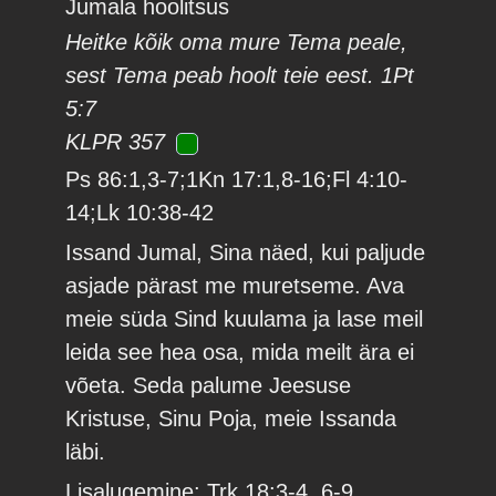
Jumala hoolitsus
Heitke kõik oma mure Tema peale,
sest Tema peab hoolt teie eest. 1Pt
5:7
KLPR 357
Ps 86:1,3-7;1Kn 17:1,8-16;Fl 4:10-
14;Lk 10:38-42
Issand Jumal, Sina näed, kui paljude
asjade pärast me muretseme. Ava
meie süda Sind kuulama ja lase meil
leida see hea osa, mida meilt ära ei
võeta. Seda palume Jeesuse
Kristuse, Sinu Poja, meie Issanda
läbi.
Lisalugemine: Trk 18:3-4, 6-9