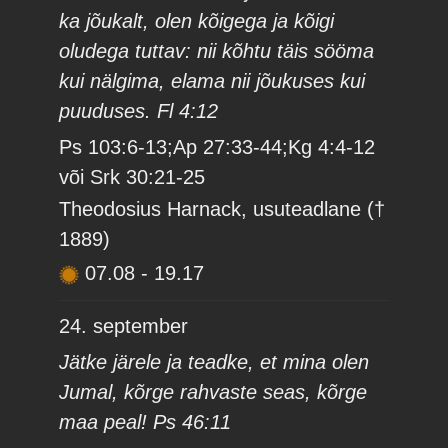
ka jõukalt, olen kõigega ja kõigi
oludega tuttav: nii kõhtu täis sööma
kui nälgima, elama nii jõukuses kui
puuduses. Fl 4:12
Ps 103:6-13;Ap 27:33-44;Kg 4:4-12
või Srk 30:21-25
Theodosius Harnack, usuteadlane (†
1889)
07.08
-
19.17
24. september
Jätke järele ja teadke, et mina olen
Jumal, kõrge rahvaste seas, kõrge
maa peal! Ps 46:11