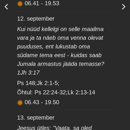
06.41
-
19.53
12. september
Kui nüüd kellelgi on selle maailma
vara ja ta näeb oma venna olevat
puuduses, ent lukustab oma
südame tema eest - kuidas saab
Jumala armastus jääda temasse?
1Jh 3:17
Ps 148;Jk 2:1-5;
Õhtul: Ps 22:24-32;Lk 2:13-14
06.43
-
19.50
13. september
Jeesus ütles: "Vaata, sa oled