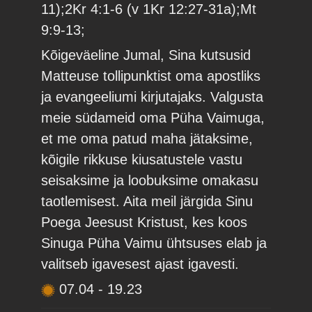
11);2Kr 4:1-6 (v 1Kr 12:27-31a);Mt
9:9-13;
Kõigeväeline Jumal, Sina kutsusid
Matteuse tollipunktist oma apostliks
ja evangeeliumi kirjutajaks. Valgusta
meie südameid oma Püha Vaimuga,
et me oma patud maha jätaksime,
kõigile rikkuse kiusatustele vastu
seisaksime ja loobuksime omakasu
taotlemisest. Aita meil järgida Sinu
Poega Jeesust Kristust, kes koos
Sinuga Püha Vaimu ühtsuses elab ja
valitseb igavesest ajast igavesti.
07.04
-
19.23