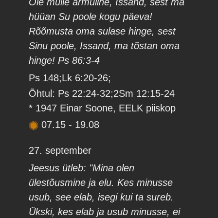
Ole mulle armuline, Issand, sest ma
hüüan Su poole kogu päeva!
Rõõmusta oma sulase hinge, sest
Sinu poole, Issand, ma tõstan oma
hinge! Ps 86:3-4
Ps 148;Lk 6:20-26;
Õhtul: Ps 22:24-32;2Sm 12:15-24
* 1947 Einar Soone, EELK piiskop
07.15
-
19.08
27. september
Jeesus ütleb: "Mina olen
ülestõusmine ja elu. Kes minusse
usub, see elab, isegi kui ta sureb.
Ükski, kes elab ja usub minusse, ei