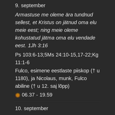
9. september
Armastuse me oleme ära tundnud
sellest, et Kristus on jätnud oma elu
meie eest; ning meie oleme
kohustatud jätma oma elu vendade
eest. 1Jh 3:16
Ps 103:6-13;5Ms 24:10-15,17-22;Kg
11:1-6
Fulco, esimene eestlaste piiskop († u
1180), ja Nicolaus, munk, Fulco
abiline († u 12. saj lõpp)
06.37
-
19.59
10. september