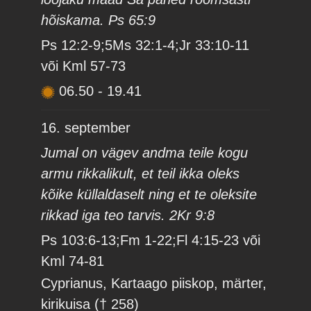
hõiskama. Ps 65:9
Ps 12:2-9;5Ms 32:1-4;Jr 33:10-11
või Kml 57-73
06.50
-
19.41
16. september
Jumal on vägev andma teile kogu
armu rikkalikult, et teil ikka oleks
kõike küllaldaselt ning et te oleksite
rikkad iga teo tarvis. 2Kr 9:8
Ps 103:6-13;Fm 1-22;Fl 4:15-23 või
Kml 74-81
Cyprianus, Kartaago piiskop, märter,
kirikuisa († 258)