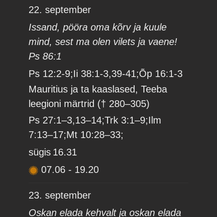
22. september
Issand, pööra oma kõrv ja kuule
mind, sest ma olen vilets ja vaene!
Ps 86:1
Ps 12:2-9;Ii 38:1-3,39-41;Õp 16:1-3
Mauritius ja ta kaaslased, Teeba
leegioni märtrid († 280–305)
Ps 27:1–3,13–14;Trk 3:1–9;Ilm
7:13–17;Mt 10:28–33;
sügis
16.31
07.06
-
19.20
23. september
Oskan elada kehvalt ja oskan elada