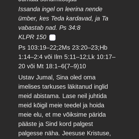
Issanda ingel on leerina nende
ümber, kes Teda kardavad, ja Ta
vabastab nad. Ps 34:8
KLPR 150
Ps 103:19–22;2Ms 23:20–23;Hb
1:14–2:4 või Ilm 5:11–12;Lk 10:17–
20 või Mt 18:1–6(7–9)10
Ustav Jumal, Sina oled oma
imelises tarkuses läkitanud inglid
meid abistama. Lase neil juhtida
meid kõigil meie teedel ja hoida
meie elu, et me võiksime pärida
pääste ja Sind kord palgest
palgesse näha. Jeesuse Kristuse,