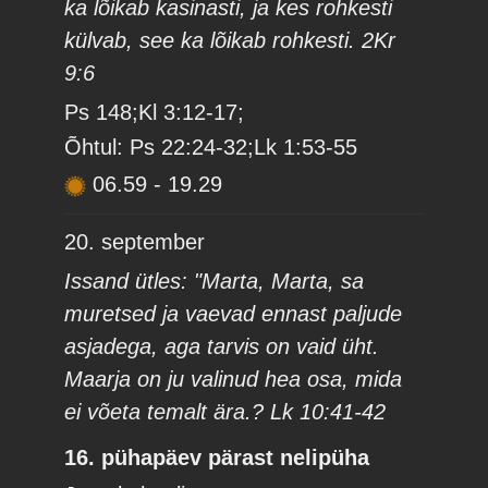
ka lõikab kasinasti, ja kes rohkesti
külvab, see ka lõikab rohkesti. 2Kr
9:6
Ps 148;Kl 3:12-17;
Õhtul: Ps 22:24-32;Lk 1:53-55
06.59
-
19.29
20. september
Issand ütles: "Marta, Marta, sa
muretsed ja vaevad ennast paljude
asjadega, aga tarvis on vaid üht.
Maarja on ju valinud hea osa, mida
ei võeta temalt ära.? Lk 10:41-42
16. pühapäev pärast nelipüha