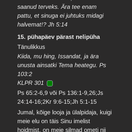
saanud terveks. Ära tee enam
pattu, et sinuga ei juhtuks midagi
halvemat!? Jh 5:14
15. pühapäev pärast nelipüha
Tänulikkus
Kiida, mu hing, Issandat, ja ära
unusta ainsatki Tema heategu. Ps
103:2
KLPR 301
Ps 65:2-6,9 või Ps 136:1-9,26;Js
24:14-16;2Kr 9:6-15;Jh 5:1-15
Jumal, kõige looja ja ülalpidaja, kuigi
meie elu on täis Sinu imelist
hoidmist, on meie silmad ometi nii