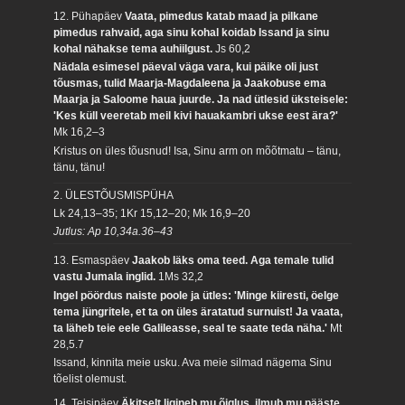
12. Pühapäev
Vaata, pimedus katab maad ja pilkane
pimedus rahvaid, aga sinu kohal koidab Issand ja sinu
kohal nähakse tema auhiilgust.
Js 60,2
Nädala esimesel päeval väga vara, kui päike oli just
tõusmas, tulid Maarja-Magdaleena ja Jaakobuse ema
Maarja ja Saloome haua juurde. Ja nad ütlesid üksteisele:
'Kes küll veeretab meil kivi hauakambri ukse eest ära?'
Mk 16,2–3
Kristus on üles tõusnud! Isa, Sinu arm on mõõtmatu – tänu,
tänu, tänu!
2. ÜLESTÕUSMISPÜHA
Lk 24,13–35; 1Kr 15,12–20; Mk 16,9–20
Jutlus: Ap 10,34a.36–43
13. Esmaspäev
Jaakob läks oma teed. Aga temale tulid
vastu Jumala inglid.
1Ms 32,2
Ingel pöördus naiste poole ja ütles: 'Minge kiiresti, öelge
tema jüngritele, et ta on üles äratatud surnuist! Ja vaata,
ta läheb teie eele Galileasse, seal te saate teda näha.'
Mt
28,5.7
Issand, kinnita meie usku. Ava meie silmad nägema Sinu
tõelist olemust.
14. Teisipäev
Äkitselt ligineb mu õiglus, ilmub mu pääste