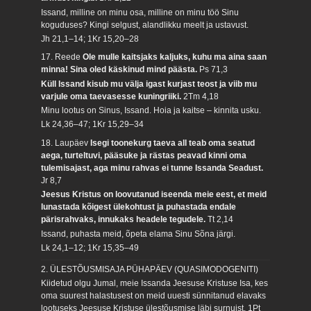
Issand, milline on minu osa, milline on minu töö Sinu
koguduses? Kingi selgust, alandlikku meelt ja ustavust.
Jh 21,1–14; 1Kr 15,20–28
17. Reede
Ole mulle kaitsjaks kaljuks, kuhu ma aina saan
minna! Sina oled käskinud mind päästa.
Ps 71,3
Küll Issand kisub mu välja igast kurjast teost ja viib mu
varjule oma taevasesse kuningriiki.
2Tm 4,18
Minu lootus on Sinus, Issand. Hoia ja kaitse – kinnita usku.
Lk 24,36–47; 1Kr 15,29–34
18. Laupäev
Isegi toonekurg taeva all teab oma seatud
aega, turteltuvi, pääsuke ja rästas peavad kinni oma
tulemisajast, aga minu rahvas ei tunne Issanda Seadust.
Jr 8,7
Jeesus Kristus on loovutanud iseenda meie eest, et meid
lunastada kõigest ülekohtust ja puhastada endale
pärisrahvaks, innukaks headele tegudele.
Tt 2,14
Issand, puhasta meid, õpeta elama Sinu Sõna järgi.
Lk 24,1–12; 1Kr 15,35–49
2. ÜLESTÕUSMISAJA PÜHAPÄEV (QUASIMODOGENITI)
Kiidetud olgu Jumal, meie Issanda Jeesuse Kristuse Isa, kes
oma suurest halastusest on meid uuesti sünnitanud elavaks
lootuseks Jeesuse Kristuse ülestõusmise läbi surnuist.
1Pt