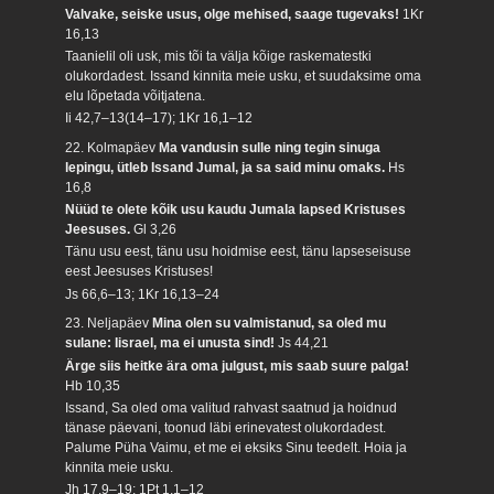
Valvake, seiske usus, olge mehised, saage tugevaks!
1Kr
16,13
Taanielil oli usk, mis tõi ta välja kõige raskematestki
olukordadest. Issand kinnita meie usku, et suudaksime oma
elu lõpetada võitjatena.
Ii 42,7–13(14–17); 1Kr 16,1–12
22. Kolmapäev
Ma vandusin sulle ning tegin sinuga
lepingu, ütleb Issand Jumal, ja sa said minu omaks.
Hs
16,8
Nüüd te olete kõik usu kaudu Jumala lapsed Kristuses
Jeesuses.
Gl 3,26
Tänu usu eest, tänu usu hoidmise eest, tänu lapseseisuse
eest Jeesuses Kristuses!
Js 66,6–13; 1Kr 16,13–24
23. Neljapäev
Mina olen su valmistanud, sa oled mu
sulane: Iisrael, ma ei unusta sind!
Js 44,21
Ärge siis heitke ära oma julgust, mis saab suure palga!
Hb 10,35
Issand, Sa oled oma valitud rahvast saatnud ja hoidnud
tänase päevani, toonud läbi erinevatest olukordadest.
Palume Püha Vaimu, et me ei eksiks Sinu teedelt. Hoia ja
kinnita meie usku.
Jh 17,9–19; 1Pt 1,1–12