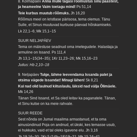
8. Kolmapäev
Anna mulle tagasi rõõmustus sinu päästest,
ja heameelne Vaim toetagu mind!
Ps 51,14
Teie kurbus muutub rõõmuks.
Jh 16,20
Rõõmus meel on kristlase pärisosa, tema olemus. Tänu
Sulle, et Sinus muutuvad kurbuse päevad hõiskamiseks.
Lk 22,1–6; Mk 15,1–15
SUUR NELJAPÄEV
Tema on mälestuse seadnud oma imetegudele. Halastaja ja
armuline on Issand.
Ps 111,4
Jh 13,1–15(34–35); 1Kr 11,23–26; Mk 15,16–23
Jutlus: Hb 2,10–18
9. Neljapäev
Tulge, lähme leevendama Issanda palet ja
otsima vägede Issandat! Minagi lähen!
Sk 8,21
Kui nad olid laulnud kiituslaulu, läksid nad välja Õlimäele.
Mk 14,26
Tänan Sind Issand, et Sa oled leitav ka paganatele. Tänan,
et Sinu kutse on ka meie rahvale.
SUUR REEDE
Sest nõnda on Jumal maailma armastanud, et ta oma
ainusündinud Poja on andnud, et ükski, kes temasse usub,
ei hukkuks, vaid et tal oleks igavene elu.
Jh 3,16
Jh 19,16–30; 2Kr 5,(14b–18)19–21; Mk 15,24–41