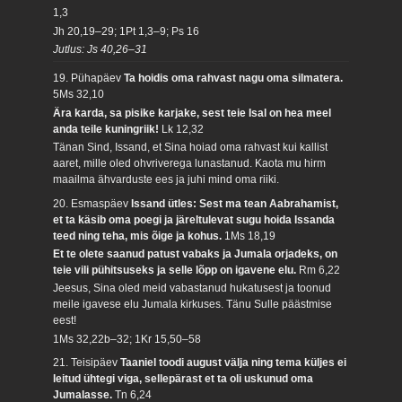
1,3
Jh 20,19–29; 1Pt 1,3–9; Ps 16
Jutlus: Js 40,26–31
19. Pühapäev
Ta hoidis oma rahvast nagu oma silmatera.
5Ms 32,10
Ära karda, sa pisike karjake, sest teie Isal on hea meel
anda teile kuningriik!
Lk 12,32
Tänan Sind, Issand, et Sina hoiad oma rahvast kui kallist
aaret, mille oled ohvriverega lunastanud. Kaota mu hirm
maailma ähvarduste ees ja juhi mind oma riiki.
20. Esmaspäev
Issand ütles: Sest ma tean Aabrahamist,
et ta käsib oma poegi ja järeltulevat sugu hoida Issanda
teed ning teha, mis õige ja kohus.
1Ms 18,19
Et te olete saanud patust vabaks ja Jumala orjadeks, on
teie vili pühitsuseks ja selle lõpp on igavene elu.
Rm 6,22
Jeesus, Sina oled meid vabastanud hukatusest ja toonud
meile igavese elu Jumala kirkuses. Tänu Sulle päästmise
eest!
1Ms 32,22b–32; 1Kr 15,50–58
21. Teisipäev
Taaniel toodi august välja ning tema küljes ei
leitud ühtegi viga, sellepärast et ta oli uskunud oma
Jumalasse.
Tn 6,24