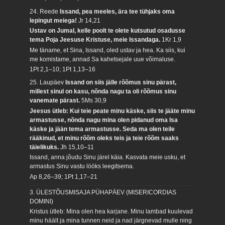
24. Reede
Issand, pea meeles, ära tee tühjaks oma
lepingut meiega!
Jr 14,21
Ustav on Jumal, kelle poolt te olete kutsutud osadusse
tema Poja Jeesuse Kristuse, meie Issandaga.
1Kr 1,9
Me täname, et Sina, Issand, oled ustav ja hea. Ka siis, kui
me komistame, annad Sa kahetsejale uue võimaluse.
1Pt 2,1–10; 1Pt 1,13–16
25. Laupäev
Issand on siis jälle rõõmus sinu pärast,
millest sinul on kasu, nõnda nagu ta oli rõõmus sinu
vanemate pärast.
5Ms 30,9
Jeesus ütleb: Kui teie peate minu käske, siis te jääte minu
armastusse, nõnda nagu mina olen pidanud oma Isa
käske ja jään tema armastusse. Seda ma olen teile
rääkinud, et minu rõõm oleks teis ja teie rõõm saaks
täielikuks.
Jh 15,10–11
Issand, anna jõudu Sinu järel käia. Kasvata meie usku, et
armastus Sinu vastu lööks leegitsema.
Ap 8,26–39; 1Pt 1,17–21
3. ÜLESTÕUSMISAJA PÜHAPÄEV (MISERICORDIAS
DOMINI)
Kristus ütleb: Mina olen hea karjane. Minu lambad kuulevad
minu häält ja mina tunnen neid ja nad järgnevad mulle ning