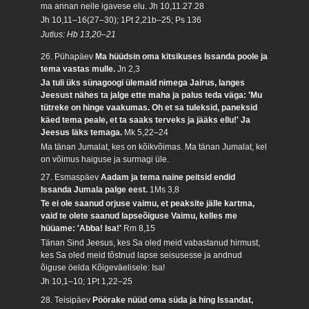
ma annan neile igavese elu.
Jh 10,11.27.28
Jh 10,11–16(27–30); 1Pt 2,21b–25; Ps 136
Jutlus: Hb 13,20–21
26. Pühapäev
Ma hüüdsin oma kitsikuses Issanda poole ja
tema vastas mulle.
Jn 2,3
Ja tuli üks sünagoogi ülemaid nimega Jairus, langes
Jeesust nähes ta jalge ette maha ja palus teda väga: 'Mu
tütreke on hinge vaakumas. Oh et sa tuleksid, paneksid
käed tema peale, et ta saaks terveks ja jääks ellu!' Ja
Jeesus läks temaga.
Mk 5,22–24
Ma tänan Jumalat, kes on kõikvõimas. Ma tänan Jumalat, kel
on võimus haiguse ja surmagi üle.
27. Esmaspäev
Aadam ja tema naine peitsid endid
Issanda Jumala palge eest.
1Ms 3,8
Te ei ole saanud orjuse vaimu, et peaksite jälle kartma,
vaid te olete saanud lapseõiguse Vaimu, kelles me
hüüame: 'Abba! Isa!'
Rm 8,15
Tänan Sind Jeesus, kes Sa oled meid vabastanud hirmust,
kes Sa oled meid tõstnud lapse seisusesse ja andnud
õiguse öelda Kõigeväelisele: Isa!
Jh 10,1–10; 1Pt 1,22–25
28. Teisipäev
Pöörake nüüd oma süda ja hing Issandat,