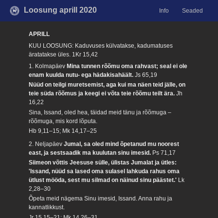
Loosung aprill 2020
Info
Seaded
APRILL
KUU LOOSUNG: Kaduvuses külvatakse, kadumatuses
äratatakse üles.
1Kr 15,42
1. Kolmapäev
Mina tunnen rõõmu oma rahvast; seal ei ole
enam kuulda nutu- ega hädakisahäält.
Js 65,19
Nüüd on teilgi muretsemist, aga kui ma näen teid jälle, on
teie süda rõõmus ja keegi ei võta teie rõõmu teilt ära.
Jh
16,22
Sina, Issand, oled hea, täidad meid tänu ja rõõmuga –
rõõmuga, mis kord lõputa.
Hb 9,11–15; Mk 14,17–25
2. Neljapäev
Jumal, sa oled mind õpetanud mu noorest
east, ja sestsaadik ma kuulutan sinu imesid.
Ps 71,17
Siimeon võttis Jeesuse sülle, ülistas Jumalat ja ütles:
'Issand, nüüd sa lased oma sulasel lahkuda rahus oma
ütlust mööda, sest mu silmad on näinud sinu päästet.'
Lk
2,28–30
Õpeta meid nägema Sinu imesid, Issand. Anna rahu ja
kannatlikkust.
Jr 15,15–21; Mk 14,26–31