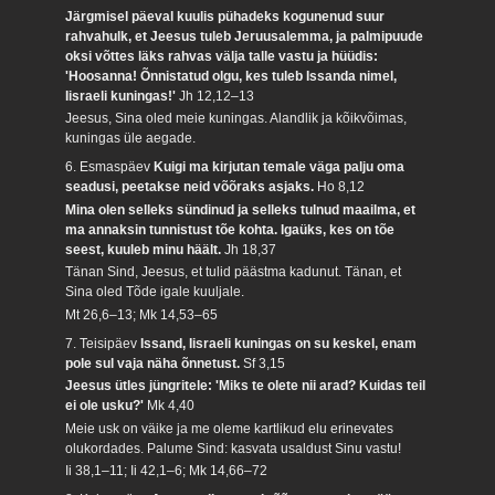
Järgmisel päeval kuulis pühadeks kogunenud suur
rahvahulk, et Jeesus tuleb Jeruusalemma, ja palmipuude
oksi võttes läks rahvas välja talle vastu ja hüüdis:
'Hoosanna! Õnnistatud olgu, kes tuleb Issanda nimel,
Iisraeli kuningas!'
Jh 12,12–13
Jeesus, Sina oled meie kuningas. Alandlik ja kõikvõimas,
kuningas üle aegade.
6. Esmaspäev
Kuigi ma kirjutan temale väga palju oma
seadusi, peetakse neid võõraks asjaks.
Ho 8,12
Mina olen selleks sündinud ja selleks tulnud maailma, et
ma annaksin tunnistust tõe kohta. Igaüks, kes on tõe
seest, kuuleb minu häält.
Jh 18,37
Tänan Sind, Jeesus, et tulid päästma kadunut. Tänan, et
Sina oled Tõde igale kuuljale.
Mt 26,6–13; Mk 14,53–65
7. Teisipäev
Issand, Iisraeli kuningas on su keskel, enam
pole sul vaja näha õnnetust.
Sf 3,15
Jeesus ütles jüngritele: 'Miks te olete nii arad? Kuidas teil
ei ole usku?'
Mk 4,40
Meie usk on väike ja me oleme kartlikud elu erinevates
olukordades. Palume Sind: kasvata usaldust Sinu vastu!
Ii 38,1–11; Ii 42,1–6; Mk 14,66–72