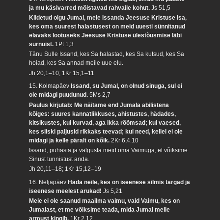
ja mu käsivarred mõistavad rahvaile kohut.
Js 51,5
Kiidetud olgu Jumal, meie Issanda Jeesuse Kristuse Isa,
kes oma suurest halastusest on meid uuesti sünnitanud
elavaks lootuseks Jeesuse Kristuse ülestõusmise läbi
surnuist.
1Pt 1,3
Tänu Sulle Issand, kes Sa halastad, kes Sa kutsud, kes Sa
hoiad, kes Sa annad meile uue elu.
Jh 20,1–10; 1Kr 15,1–11
15. Kolmapäev
Issand, su Jumal, on olnud sinuga, sul ei
ole midagi puudunud.
5Ms 2,7
Paulus kirjutab: Me näitame end Jumala abilistena
kõiges: suures kannatlikkuses, ahistustes, hädades,
kitsikustes, kui kurvad, aga ikka rõõmsad; kui vaesed,
kes siiski paljusid rikkaks teevad; kui need, kellel ei ole
midagi ja kelle päralt on kõik.
2Kr 6,4.10
Issand, puhasta ja valgusta meid oma Vaimuga, et võiksime
Sinust tunnistust anda.
Jh 20,11–18; 1Kr 15,12–19
16. Neljapäev
Häda neile, kes on iseenese silmis targad ja
iseenese meelest arukad!
Js 5,21
Meie ei ole saanud maailma vaimu, vaid Vaimu, kes on
Jumalast, et me võiksime teada, mida Jumal meile
armust kingib.
1Kr 2,12