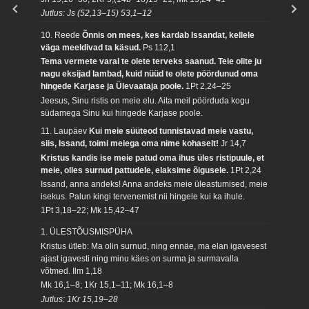
Jutlus: Js (52,13–15) 53,1–12
10. Reede
Õnnis on mees, kes kardab Issandat, kellele
väga meeldivad ta käsud.
Ps 112,1
Tema vermete varal te olete terveks saanud. Teie olite ju
nagu eksijad lambad, kuid nüüd te olete pöördunud oma
hingede Karjase ja Ülevaataja poole.
1Pt 2,24–25
Jeesus, Sinu ristis on meie elu. Aita meil pöörduda kogu
südamega Sinu kui hingede Karjase poole.
11. Laupäev
Kui meie süüteod tunnistavad meie vastu,
siis, Issand, toimi meiega oma nime kohaselt!
Jr 14,7
Kristus kandis ise meie patud oma ihus üles ristipuule, et
meie, olles surnud pattudele, elaksime õigusele.
1Pt 2,24
Issand, anna andeks! Anna andeks meie üleastumised, meie
isekus. Palun kingi tervenemist nii hingele kui ka ihule.
1Pt 3,18–22; Mk 15,42–47
1. ÜLESTÕUSMISPÜHA
Kristus ütleb: Ma olin surnud, ning ennäe, ma elan igavesest
ajast igavesti ning minu käes on surma ja surmavalla
võtmed.
Ilm 1,18
Mk 16,1–8; 1Kr 15,1–11; Mk 16,1–8
Jutlus: 1Kr 15,19–28