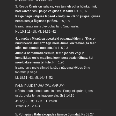
3. Reede
Õnnis on rahvas, kes tunneb püha hõiskamist;
nad käivad sinu palge valguses, Issand.
Ps 89,16
Käige nagu valguse lapsed – valguse vili on ju igasuguses
headuses ja õigluses ja tões.
Ef 5,8–9
Issand, ärata meis ülevoolav tänu Sinu vastu.
Hb 10,1.11–18; Mk 14,32–42
4. Laupäev
Mispärast peaksid paganad ütlema: 'Kus on
nüüd nende Jumal?' Aga meie Jumal on taevas, ta teeb
kõik, mis temale meeldib.
Ps 115,2.3
Jumala nähtamatu olemus, tema jäädav vägi ja
jumalikkus on ju maailma loomisest peale nähtav, kui
mõeldakse tema tehtule.
Rm 1,20
Issand, ava meie silmad ja süda nägema kõiges Sinu
tahtmist ja väge.
Lk 18,31–43; Mk 14,43–52
PALMIPUUDEPÜHA (PALMARUM)
Nõnda peab ülendatama Inimese Poeg, et igaühel, kes
usub, oleks temas igavene elu.
Jh 3,14.15
Jh 12,12–19; Fl 2,5–11; Ps 88
Jutlus: Hb 12,1–3
5. Pühapäev
Rahvakogudes tänage Jumalat.
Ps 68,27