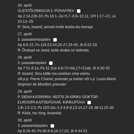
26. aprill
ÜLESTÕUSMISAJA 3. PÜHAPÄEV
Ap 2:14,22b-33; Ps 16:1–2a+5,7–8,9–10,11; 1Pt 1:17–21; Lk
24:13–35
R: Sina, Issand, annad mulle teada elu teeraja.
27. aprill
3. paasaesmaspäev
Ap 6:8-15; Ps 119:23-24,26-27,29-30; Jh 6:22-29
R: Õndsad on need, kelle elutee on laitmatu.
28. aprill
3. paasateisipäev
Ap 7:51-8:1a; Ps 31:3cd-4,6+7c+8a,17+21ab; Jh 6:30-35
R: Issand, Sinu kätte ma usaldan oma vaimu.
või p p. Pierre Chanel, preester ja märter või v p. Louis-Marie
Grignion de Montfort, preester
29. aprill
P. SIENA KATARIINA, NEITSI JA KIRIKU DOKTOR -
EUROOPA KAITSEPÜHAK. KIRIKUPÜHA
1Jh 1:5-2:2; Ps 103:1bc-2,3-4,8-9,13-14,17-18; Mt 11:25-30
R: Kiida, mu hing, Issandat.
30. aprill
3. paasaneljapäev
Ap 8:26-40; Ps 66:8-9,16-17,20; Jh 6:44-51