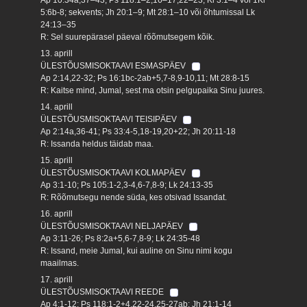
5:6b-8; sekvents; Jh 20:1–9; Mt 28:1–10 või õhtumissal Lk
24:13–35
R: Sel suurepärasel päeval rõõmutsegem kõik.
13. aprill
ÜLESTÕUSMISOKTAAVI ESMASPÄEV
Ap 2:14,22-32; Ps 16:1bc-2ab+5,7-8,9-10,11; Mt 28:8-15
R: Kaitse mind, Jumal, sest ma otsin pelgupaika Sinu juures.
14. aprill
ÜLESTÕUSMISOKTAAVI TEISIPÄEV
Ap 2:14a,36-41; Ps 33:4-5,18-19,20+22; Jh 20:11-18
R: Issanda heldus täidab maa.
15. aprill
ÜLESTÕUSMISOKTAAVI KOLMAPÄEV
Ap 3:1-10; Ps 105:1-2,3-4,6-7,8-9; Lk 24:13-35
R: Rõõmutsegu nende süda, kes otsivad Issandat.
16. aprill
ÜLESTÕUSMISOKTAAVI NELJAPÄEV
Ap 3:11-26; Ps 8:2a+5,6-7,8-9; Lk 24:35-48
R: Issand, meie Jumal, kui auline on Sinu nimi kogu
maailmas.
17. aprill
ÜLESTÕUSMISOKTAAVI REEDE
Ap 4:1-12; Ps 118:1-2+4,22-24,25-27ab; Jh 21:1-14