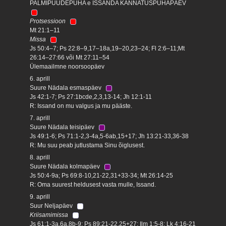
PALMIPUUDEPÜHA e ISSANDA KANNATUSPÜHAPÄEV
Protsessioon
Mt 21:1–11
Missa
Js 50:4–7; Ps 22:8–9,17–18a,19–20,23–24; Fl 2:6–11;Mt
26:14–27:66 või Mt 27:11–54
Ülemaailmne noorsoopäev
6. aprill
Suure Nädala esmaspäev
Js 42:1-7; Ps 27:1bcde,2,3,13-14; Jh 12:1-11
R: Issand on mu valgus ja mu pääste.
7. aprill
Suure Nädala teisipäev
Js 49:1-6; Ps 71:1-2,3-4a,5-6ab,15+17; Jh 13:21-33,36-38
R: Mu suu peab jutlustama Sinu õiglusest.
8. aprill
Suure Nädala kolmapäev
Js 50:4-9a; Ps 69:8-10,21-22,31+33-34; Mt 26:14-25
R: Oma suurest heldusest vasta mulle, Issand.
9. aprill
Suur Neljapäev
Kriisamimissa
Js 61:1-3a,6a,8b-9; Ps 89:21-22,25+27; Ilm 1:5-8; Lk 4:16-21