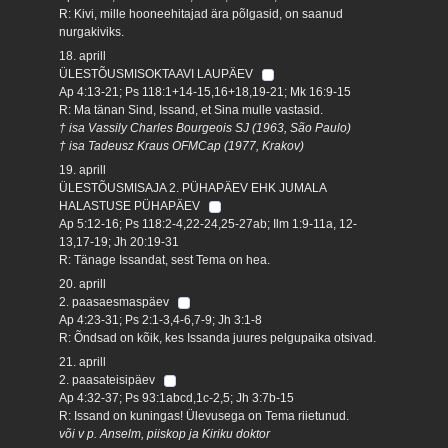
R: Kivi, mille hooneehitajad ära põlgasid, on saanud
nurgakiviks.
18. aprill
ÜLESTÕUSMISOKTAAVI LAUPÄEV
Ap 4:13-21; Ps 118:1+14-15,16+18,19-21; Mk 16:9-15
R: Ma tänan Sind, Issand, et Sina mulle vastasid.
† isa Vassily Charles Bourgeois SJ (1963, São Paulo)
† isa Tadeusz Kraus OFMCap (1977, Krakov)
19. aprill
ÜLESTÕUSMISAJA 2. PÜHAPÄEV EHK JUMALA
HALASTUSE PÜHAPÄEV
Ap 5:12-16; Ps 118:2-4,22-24,25-27ab; Ilm 1:9-11a, 12-
13,17-19; Jh 20:19-31
R: Tänage Issandat, sest Tema on hea.
20. aprill
2. paasaesmaspäev
Ap 4:23-31; Ps 2:1-3,4-6,7-9; Jh 3:1-8
R: Õndsad on kõik, kes Issanda juures pelgupaika otsivad.
21. aprill
2. paasateisipäev
Ap 4:32-37; Ps 93:1abcd,1c-2,5; Jh 3:7b-15
R: Issand on kuningas! Ülevusega on Tema riietunud.
või v p. Anselm, piiskop ja Kiriku doktor