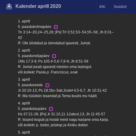
Kalender aprill 2020
Info
Seaded
1. aprill
5. paastukolmapäev
Tn 3:14–20,24–25,28; [Ps] Trl 3:52,53–54,55–56; Jh 8:31–
42
R: Ole ülistatud ja ülendatud igavesti, Jumal.
2. aprill
5. paastuneljapäev
1Ms 17:3-9; Ps 105:4-5,6-7,8-9; Jh 8:51-59
R: Jumal peab igavesti meeles oma lepingut.
või kollekt: Paola p. Franciscus, erak
3. aprill
5. paastureede
Jr 20:10-13; Ps 18:2bc-3ab,3cdef-4,5-6,7; Jh 10:31-42
R: Ma hüüdsin Issandat ja Tema kuulis mu häält.
4. aprill
5. paastulaupäev
Hs 37:21-28; [Ps] Jr 31:10,11-12abcd,13; Jh 11:45-57
R: Issand kogub ja hoiab meid nagu karjane oma karja.
või kollekt: p. Isidor, piiskop ja Kiriku doktor
5. aprill