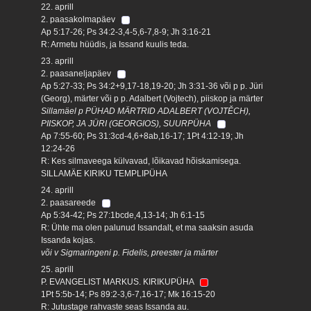
22. aprill
2. paasakolmapäev
Ap 5:17-26; Ps 34:2-3,4-5,6-7,8-9; Jh 3:16-21
R: Armetu hüüdis, ja Issand kuulis teda.
23. aprill
2. paasaneljapäev
Ap 5:27-33; Ps 34:2+9,17-18,19-20; Jh 3:31-36 või p p. Jüri
(Georg), märter või p p. Adalbert (Vojtech), piiskop ja märter
Sillamäel p PÜHAD MÄRTRID ADALBERT (VOJTĚCH),
PIISKOP, JA JÜRI (GEORGIOS), SUURPÜHA
Ap 7:55-60; Ps 31:3cd-4,6+8ab,16-17; 1Pt 4:12-19; Jh
12:24-26
R: Kes silmaveega külvavad, lõikavad hõiskamisega.
SILLAMÄE KIRIKU TEMPLIPÜHA
24. aprill
2. paasareede
Ap 5:34-42; Ps 27:1bcde,4,13-14; Jh 6:1-15
R: Ühte ma olen palunud Issandalt, et ma saaksin asuda
Issanda kojas.
või v Sigmaringeni p. Fidelis, preester ja märter
25. aprill
P. EVANGELIST MARKUS. KIRIKUPÜHA
1Pt 5:5b-14; Ps 89:2-3,6-7,16-17; Mk 16:15-20
R: Jutustage rahvaste seas Issanda au.