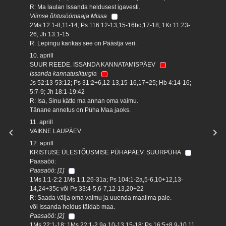
R: Ma laulan Issanda heldusest igavesti.
Viimse õhtusöömaaja Missa
2Ms 12:1-8,11-14; Ps 116:12-13,15-16bc,17-18; 1Kr 11:23-
26; Jh 13:1-15
R: Lepingu karikas see on Päästja veri.
10. aprill
SUUR REEDE. ISSANDA KANNATAMISPÄEV
Issanda kannatusliturgia
Js 52:13-53:12; Ps 31:2+6,12-13,15-16,17+25; Hb 4:14-16;
5:7-9; Jh 18:1-19:42
R: Isa, Sinu kätte ma annan oma vaimu.
Tänane annetus on Püha Maa jaoks.
11. aprill
VAIKNE LAUPÄEV
12. aprill
KRISTUSE ÜLESTÕUSMISE PÜHAPÄEV. SUURPÜHA
Paasaöö:
Paasaöö: [1]
1Ms 1:1-2:2 1Ms 1:1,26-31a; Ps 104:1-2a,5-6,10+12,13-
14,24+35c või Ps 33:4-5,6-7,12-13,20+22
R: Saada välja oma vaimu ja uuenda maailma pale.
või Issanda heldus täidab maa.
Paasaöö: [2]
1Ms 22:1-18; 1Ms 22:1-2,9a,10-13,15-18; Ps 16:5+8,9-10,11