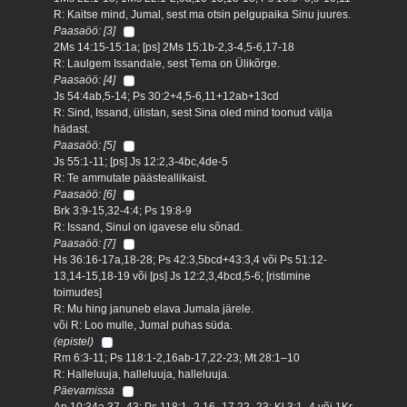
R: Kaitse mind, Jumal, sest ma otsin pelgupaika Sinu juures.
Paasaöö: [3]
2Ms 14:15-15:1a; [ps] 2Ms 15:1b-2,3-4,5-6,17-18
R: Laulgem Issandale, sest Tema on Ülikõrge.
Paasaöö: [4]
Js 54:4ab,5-14; Ps 30:2+4,5-6,11+12ab+13cd
R: Sind, Issand, ülistan, sest Sina oled mind toonud välja
hädast.
Paasaöö: [5]
Js 55:1-11; [ps] Js 12:2,3-4bc,4de-5
R: Te ammutate päästeallikaist.
Paasaöö: [6]
Brk 3:9-15,32-4:4; Ps 19:8-9
R: Issand, Sinul on igavese elu sõnad.
Paasaöö: [7]
Hs 36:16-17a,18-28; Ps 42:3,5bcd+43:3,4 või Ps 51:12-
13,14-15,18-19 või [ps] Js 12:2,3,4bcd,5-6; [ristimine
toimudes]
R: Mu hing januneb elava Jumala järele.
või R: Loo mulle, Jumal puhas süda.
(epistel)
Rm 6:3-11; Ps 118:1-2,16ab-17,22-23; Mt 28:1–10
R: Halleluuja, halleluuja, halleluuja.
Päevamissa
Ap 10:34a,37–43; Ps 118:1–2,16–17,22–23; Kl 3:1–4 või 1Kr