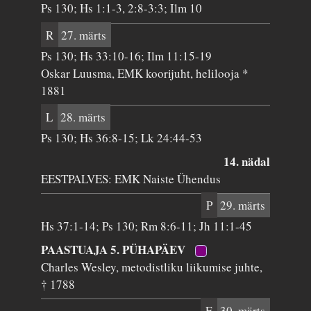
Ps 130; Hs 1:1-3, 2:8-3:3; Ilm 10
R
27. märts
Ps 130; Hs 33:10-16; Ilm 11:15-19
Oskar Luusma, EMK koorijuht, helilooja *
1881
L
28. märts
Ps 130; Hs 36:8-15; Lk 24:44-53
14. nädal
EESTPALVES: EMK Naiste Ühendus
P
29. märts
Hs 37:1-14; Ps 130; Rm 8:6-11; Jh 11:1-45
PAASTUAJA 5. PÜHAPÄEV
Charles Wesley, metodistliku liikumise juhte,
† 1788
E
30. märts