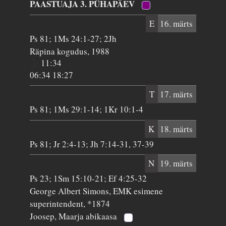
PAASTUAJA 3. PÜHAPÄEV
E
16. märts
Ps 81; 1Ms 24:1-27; 2Jh
Räpina kogudus, 1988
11:34
06:34 18:27
T
17. märts
Ps 81; 1Ms 29:1-14; 1Kr 10:1-4
K
18. märts
Ps 81; Jr 2:4-13; Jh 7:14-31, 37-39
N
19. märts
Ps 23; 1Sm 15:10-21; Ef 4:25-32
George Albert Simons, EMK esimene
superintendent, *1874
Joosep, Maarja abikaasa