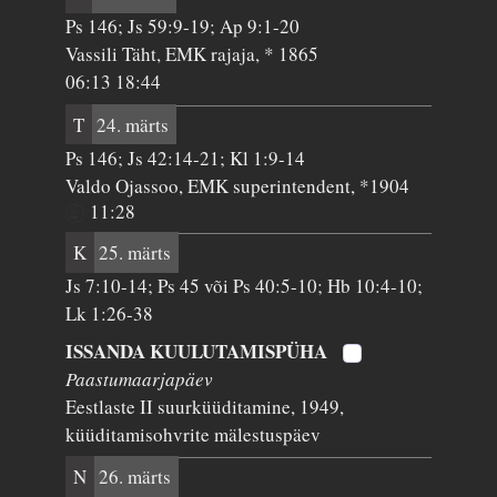
Ps 146; Js 59:9-19; Ap 9:1-20
Vassili Täht, EMK rajaja, * 1865
06:13 18:44
T
24. märts
Ps 146; Js 42:14-21; Kl 1:9-14
Valdo Ojassoo, EMK superintendent, *1904
11:28
K
25. märts
Js 7:10-14; Ps 45 või Ps 40:5-10; Hb 10:4-10;
Lk 1:26-38
ISSANDA KUULUTAMISPÜHA
Paastumaarjapäev
Eestlaste II suurküüditamine, 1949,
küüditamisohvrite mälestuspäev
N
26. märts