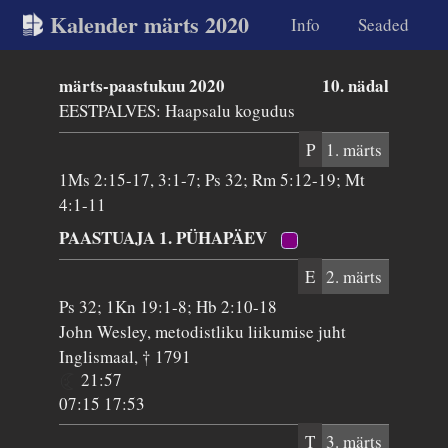
Kalender märts 2020
Info
Seaded
märts-paastukuu 2020
10. nädal
EESTPALVES: Haapsalu kogudus
P
1. märts
1Ms 2:15-17, 3:1-7; Ps 32; Rm 5:12-19; Mt
4:1-11
PAASTUAJA 1. PÜHAPÄEV
E
2. märts
Ps 32; 1Kn 19:1-8; Hb 2:10-18
John Wesley, metodistliku liikumise juht
Inglismaal, † 1791
21:57
07:15 17:53
T
3. märts