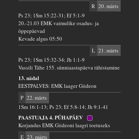
R
20. märts
Ps 23; 1Sm 15:22-31; Ef 5:1-9
20.-21.03 EMK vaimulike osadus- ja
õppepäevad
Kevade algus 05:50
L
21. märts
Ps 23; 1Sm 15:32-34; Jh 1:1-9
Vassili Tähe 155. sünniaastapäeva tähistamine
13. nädal
EESTPALVES: EMK laager Giideon
P
22. märts
1Sm 16:1-13; Ps 23; Ef 5:8-14; Jh 9:1-41
PAASTUAJA 4. PÜHAPÄEV
Korjandus EMK Giideoni laagri toetuseks
E
23. märts