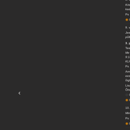
Kri
kad
Ps 
9. 
Jee
põl
3.
Tee
Me 
9:1
KL
Ps 
Arm
ees
õig
Lis
Õht
10.
Min
Ps 