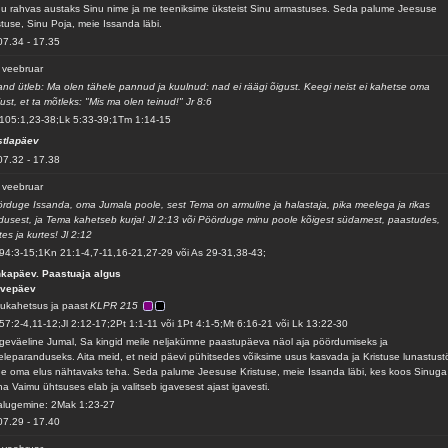
u rahvas austaks Sinu nime ja me teeniksime üksteist Sinu armastuses. Seda palume Jeesuse
stuse, Sinu Poja, meie Issanda läbi.
07.34
-
17.35
 veebruar
and ütleb: Ma olen tähele pannud ja kuulnud: nad ei räägi õigust. Keegi neist ei kahetse oma
just, et ta mõtleks: "Mis ma olen teinud!" Jr 8:6
105:1,23-38;Lk 5:33-39;1Tm 1:14-15
stlapäev
07.32
-
17.38
 veebruar
rduge Issanda, oma Jumala poole, sest Tema on armuline ja halastaja, pika meelega ja rikas
dusest, ja Tema kahetseb kurja! Jl 2:13 või Pöörduge minu poole kõigest südamest, paastudes,
tes ja kurtes! Jl 2:12
94:3-15;1Kn 21:1-4,7-11,16-21,27-29 või As 29-31,38-43;
kapäev. Paastuaja algus
lvepäev
ukahetsus ja paast
KLPR 215
57:2-4,11-12;Jl 2:12-17;2Pt 1:1-11 või 1Pt 4:1-5;Mt 6:16-21 või Lk 13:22-30
geväeline Jumal, Sa kingid meile neljakümne paastupäeva näol aja pöördumiseks ja
leparanduseks. Aita meid, et neid päevi pühitsedes võiksime usus kasvada ja Kristuse lunastust
e oma elus nähtavaks teha. Seda palume Jeesuse Kristuse, meie Issanda läbi, kes koos Sinuga
a Vaimu ühtsuses elab ja valitseb igavesest ajast igavesti.
alugemine: 2Mak 1:23-27
07.29
-
17.40