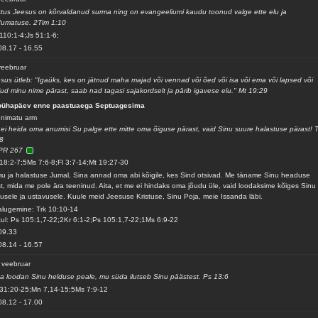
stus Jeesus on kõrvaldanud surma ning on evangeeliumi kaudu toonud valge ette elu ja
umatuse. 2Tim 1:10
110:1-4;Js 51:1-6;
08.17
-
16.55
veebruar
sus ütleb: "Igaüks, kes on jätnud maha majad või vennad või õed või isa või ema või lapsed või
lud minu nime pärast, saab nad tagasi sajakordselt ja pärib igavese elu." Mt 19:29
 pühapäev enne paastuaega Septuagesima
nimatu arm
ei heida oma anumisi Su palge ette mitte oma õiguse pärast, vaid Sinu suure halastuse pärast! 
8
PR 267
18:2-7;5Ms 7:6-8;Fl 3:7-14;Mt 19:27-30
u ja halastuse Jumal, Sina annad oma abi kõigile, kes Sind otsivad. Me täname Sinu headuse
t, mida me pole ära teeninud. Aita, et me ei hindaks oma jõudu üle, vaid loodaksime kõiges Sinu
lusele ja ustavusele. Kuule meid Jeesuse Kristuse, Sinu Poja, meie Issanda läbi.
alugemine: Trk 10:10-14
ul: Ps 105:1,7-22;2Kr 6:1-2;Ps 105:1,7-22;1Ms 6:9-22
09.33
08.14
-
16.57
 veebruar
a loodan Sinu helduse peale, mu süda ilutseb Sinu päästest. Ps 13:6
31:20-25;Mn 7,14-15;5Ms 7:9-12
08.12
-
17.00