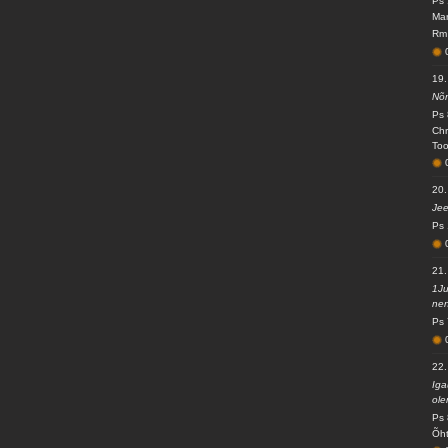
Ps 
Mar
Rm 
19.
Nõn
Ps 
Chr
Too
20.
Jee
Ps 
21.
1Ju
nen
Ps 
22.
Iga
ole
Ps 
Õht