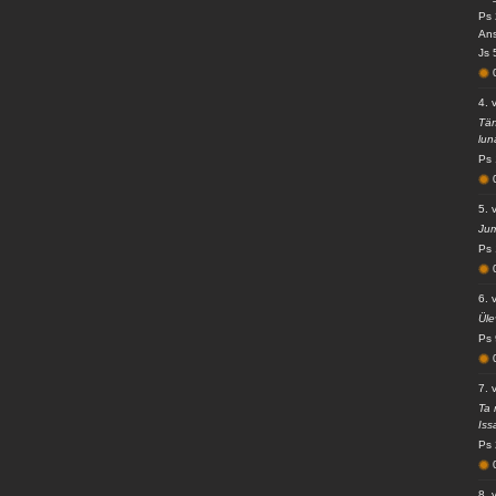
Ps 
Ans
Js 
4. 
Tän
lun
Ps 
5. 
Jum
Ps 
6. 
Üle
Ps 
7. 
Ta 
Iss
Ps 
8. 