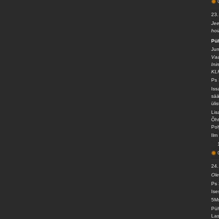
23.
Jee
hoi
Pü
Jum
Vaa
Ini
KL
Ps 
Iss
sää
üli
Lis
Õht
Pol
Ilm
24.
Ole
Ps 
Ise
5Ms
Püh
Las