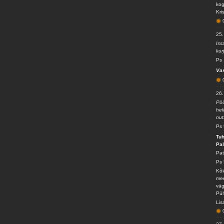
kog
Kri
25.
Iss
kur
Ps 
Va
26.
Pöö
hel
nut
Ps 
Tuh
Pa
Pat
Ps 
Kõi
mee
väg
Püh
Lis