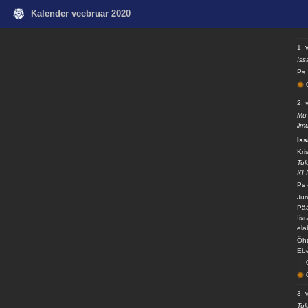
Kalender veebruar 2020
1. 
Iss
Ps 
2. 
Mu 
ilm
Is
Kri
Tul
KL
Ps 
Jum
Pää
Iis
ela
Õht
Ebe
3. 
Tul