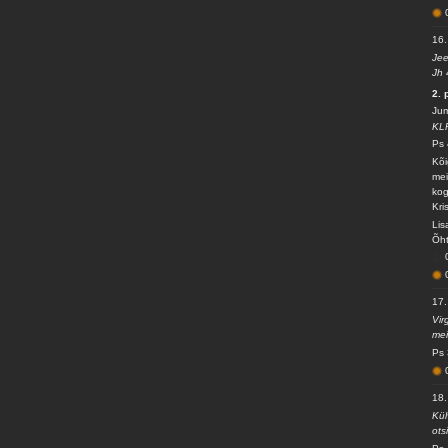
16.
Jee
Jh 
2.
Jum
KL
Ps 
Kõi
mei
kog
Kri
Lis
Õht
17.
Vir
mei
Ps 
18.
Kül
ots