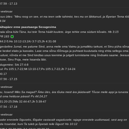
07.59
-
17.13
 veebruar
sus ütles: "Minu roog on see, et ma teen selle tahtmist, kes mu on läkitanud, ja lõpetan Tema töö
4:34
 pühapäev enne paastuaega Sexagesima
ala sõna külv
Täna, kui teie Tema häält kuulete, ärge tehke oma südant kõvaks. Hb 3:15
PR 183
44:2-5;Ho 10:12-13;1Kr 3:7-15;Jh 4:31-38
geväeline Jumal, me palume Sind, anna meile oma Vaimu ja jumalikku tarkust, et Sinu püha sõn
e keskel elaks ja kasvaks. Lase oma sõna rõõmuga ja puhtasti kuulutada ning ehita sellega oma
udust, nõnda et me Sind kindlas usus teenime ja julgelt tunnistame ning õndsaks saame. Jeesu
stuse, Sinu Poja, meie Issanda läbi.
alugemine: Srk 27:4-8
ul: Ps 105:1,7-22;Mt 13:10-17;Ps 105:1,7-22;Jh 7:14-24
00.17
07.56
-
17.15
 veebruar
gu, Issand! Miks Sa magad? Ärka üles, ära tõuka meid ära jäädavalt! Tõuse meile appi ja lunasta
d oma helduse pärast! Ps 44:24,27
31:20-25;5Ms 32:44-47;Jh 5:39-47
07.54
-
17.18
 veebruar
vake enestele õiguseks, lõigake vastavalt vagadusele; rajage enestele uudismaad, sest aeg on
ida Issandat, kuni Ta tuleb ja õpetab teile õigust! Ho 10:12