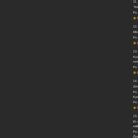
11.
"Ki
Ps 
12.
Mis
Ps 
13.
Kui
nei
Ps 
14.
Sin
Ps 
Kyr
Ps 
15.
Et 
mil
Ps 
Õht