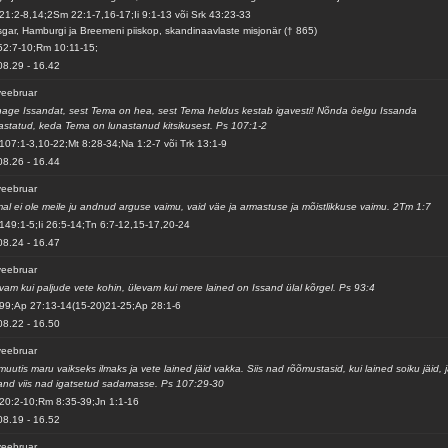
21:2-8,14;2Sm 22:1-7,16-17;Ii 9:1-13 või Srk 43:23-33
gar, Hamburgi ja Breemeni piiskop, skandinaavlaste misjonär († 865)
52:7-10;Rm 10:11-15;
08.29
-
16.42
veebruar
age Issandat, sest Tema on hea, sest Tema heldus kestab igavesti! Nõnda öelgu Issanda
astatud, keda Tema on lunastanud kitsikusest. Ps 107:1-2
107:1-3,10-22;Mt 8:28-34;Na 1:2-7 või Trk 13:1-9
08.26
-
16.44
veebruar
al ei ole meile ju andnud arguse vaimu, vaid väe ja armastuse ja mõistlikkuse vaimu. 2Tm 1:7
149:1-5;Ii 26:5-14;Tn 6:7-12,15-17,20-24
08.24
-
16.47
veebruar
vam kui paljude vete kohin, ülevam kui mere lained on Issand ülal kõrgel. Ps 93:4
99;Ap 27:13-14(15-20)21-25;Ap 28:1-6
08.22
-
16.50
veebruar
muutis maru vaikseks ilmaks ja vete lained jäid vakka. Siis nad rõõmustasid, kui lained soiku jäid, 
and viis nad igatsetud sadamasse. Ps 107:29-30
20:2-10;Rm 8:35-39;Jn 1:1-16
08.19
-
16.52
veebruar