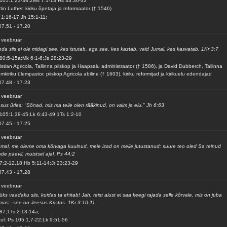
105:1,23-38;2Ms 7:1-13;Hs 33:30-33
tin Luther, kiriku õpetaja ja reformaator († 1546)
1:16-17;Jh 15:1-11;
07.51
-
17.20
 veebruar
da siis ei ole midagi see, kes istutab, ega see, kes kastab, vaid Jumal, kes kasvatab. 1Kr 3:7
80:5-15a;Mk 6:1-6;Js 28:23-29
istian Agricola, Tallinna piiskop ja Haapsalu administraator († 1586), ja David Dubberch, Tallinna
mkiriku ülempastor, piiskop Agricola abiline († 1603), kiriku reformijad ja kirikuelu edendajad
07.48
-
17.23
 veebruar
sus ütles: "Sõnad, mis ma teile olen rääkinud, on vaim ja elu." Jh 6:63
105:1,39-45;Lk 6:43-49;1Ts 1:2-10
07.45
-
17.25
 veebruar
mal, me oleme oma kõrvaga kuulnud, meie isad on meile jutustanud: suure teo oled Sa teinud
de päevil, muistsel ajal. Ps 44:2
7:2-12,18;Hb 5:11-14;Jr 23:23-29
07.43
-
17.28
 veebruar
üks vaadaku siis, kuidas ta ehitab! Jah, teist alust ei saa keegi rajada selle kõrvale, mis on juba
mas - see on Jeesus Kristus. 1Kr 3:10-11
87;1Ts 2:13-14a;
ul: Ps 105:1,7-22;Lk 9:51-56