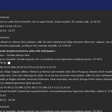
veebruar
and on sulle tõesti armuline, kui sa appi hüüad. Seda kuuldes Ta vastab sulle. Js 30:19
110:1-4;Ilm 15:1-4;
08.33
-
16.37
veebruar
silmad on näinud Sinu päästet, mille Sa oled valmistanud kõigi rahvaste silme ees: valgust, mis 
utuseks paganaile, ja kirkust Sinu rahvale Iisraelile. Lk 2:30-32
sanda templissetoomise püha ehk küünlapäev
stus – Jumala kirkuse sära
ge ja vaadake Jumala tegusid, kes on kardetav oma tegemistes inimlaste juures. Ps 66:5
PR 62
48:10-15;2Ms 33:18-23;1Tm 6:13-16;Lk 2:22-33
al, kõige valguse allikas, Siimeon ja Hanna said templis näha Sinu Poega ja ülistada Sind maail
stja eest. Juhi oma Vaimuga ka meid, nii et me ära tunneme oma pääste, mille Sa oled valmista
raelile ja kõigile rahvaile Jeesuses Kristuses, meie Issandas, kes koos Sinuga Püha Vaimu ühtsus
b ja valitseb igavesest ajast igavesti.
ul: Ps 48:11-15;3Ms 12;Ps 48:11-15;2Ms 13:1-3,11-12,14-16
rhard Gutsleff, Saaremaa superintendent, vennastekoguduse tegevuse edendaja, märter († 17
03.42
08.31
-
16.39
veebruar
ge ja vaadake Jumala tegusid, kes on kardetav oma tegemistes inimlaste juures. Ps 66:5