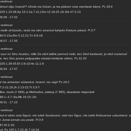
 veebruar
idetud olgu Issand!? nõnda ma hüüan, ja ma pääsen oma vaenlaste käest. Ps 18:4
105:1,23-38;Ap 15:1-2a,7-11;1Sm 12:18-25 või Srk 47:2-13
08.09
-
17.02
 veebruar
 mulle oli kasuks, seda ma olen arvanud kahjuks Kristuse pärast. Fl 3:7
80:5-15a;Rm 5:12-21;Tn 9:8-19
08.07
-
17.05
 veebruar
 suur on Sinu headus, mille Sa oled tallele pannud neile, kes Sind kardavad, ja oled osutanud
le, kes Sinu juures pelgupaika otsivad inimlaste nähes. Ps 31:20
105:1,39-45;Ef 2:8-10;Ho 11:1-9
08.04
-
17.07
 veebruar
d ma armastan südamest, Issand, mu vägi! Ps 18:2
7:2-12,18;Jh 2:13-22;Tt 3:3-7
illos, munk († 869), ja Methodios, piiskop († 885), slaavlaste misjonärid
96:1–3,7–8a;Mk 16:15–20;
08.01
-
17.10
 veebruar
mul ei oleks oma õigust, mis tuleb Seadusest, vaid see õigus, mis tuleb Kristusesse uskumisest, s
le Jumal annab usu peale. Fl 3:9
87;Gl 2:16;
ul: Ps 105:1,7-22;Jh 7:14-24