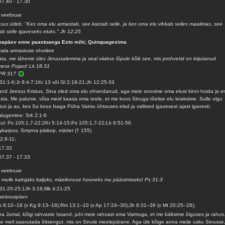
07.40
-
17.30
 veebruar
sus ütleb: "Kes oma elu armastab, see kaotab selle, ja kes oma elu vihkab selles maailmas, see
ab selle igaveseks eluks." Jh 12:25
hapäev enne paastuaega Esto mihi; Quinquagesima
ala armastuse ohvritee
ta, me läheme üles Jeruusalemma ja seal viiakse lõpule kõik see, mis prohvetid on kirjutanud
mese Pojast! Lk 18:31
PR 317
31:1-6;Jr 8:4-7;1Kr 13 või Gl 2:19-21;Jh 12:25-33
and Jeesus Kristus, Sina oled oma elu ohverdanud, aga meie soovime oma elust kinni hoida ja e
sta. Me palume, võta meid kaasa oma teele, et me koos Sinuga tõelise elu leiaksime. Sulle olgu
stus ja au, kes Sa koos Isaga Püha Vaimu ühtsuses elad ja valitsed igavesest ajast igavesti.
alugemine: Srk 2:1-6
ul: Ps 105:1,7-22;2Kr 5:14-15;Ps 105:1,7-22;Lk 9:51-56
ykarpos, Smyrna piiskop, märter († 155)
 2:8-11;
17.32
07.37
-
17.33
 veebruar
 mulle kaitsjaks kaljuks, mäelinnuse hooneks mu päästmiseks! Ps 31:3
31:20-25;1Jh 3:16;Mk 4:21-25
seisvuspäev
 8:10–18 (v Kg 9:13–18);Rm 13:1–10 (v Ap 17:24–30);Jh 8:31–36 (v Mt 20:25–28);
a Jumal, kõigi rahvaste Issand, juhi meie rahvast oma Vaimuga, et me käiksime õiguses ja rahus
e meil saavutada õitsengut, mis on Sinule meelepärane. Aga üle kõige anna meile usku Sinusse,