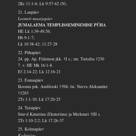
2Kr 11:1-6; Lk 9:57-62 (N).
21. Laupäev
Leemeti-maarjapäev
JUMALAEMA TEMPLISSEMINEMISE PÜHA
HE Lk 1:39-49,56;
Hb 9:1-7;
Lk 10:38-42; 11:27-28
22. Pühapäev
24. pp. Ap. Fiilemon jkk. †I s.; mr. Tsetsilia †230
7. v. HE Mk 16:1-8.
Ef 2:14-22; Lk 12:16-21
23. Esmaspäev
Ikoonia psk. Amfilooki †394; õu. Neeva Aleksander
†1263
2Ts 1:1-10; Lk 17:20-25
24. Teisipäev
Smr-d Katariina (Ekateriina) ja Merkuuri †III s.
2Ts 1:10-2:2; Lk 17:26-37
25. Kolmapäev
Kadripäev