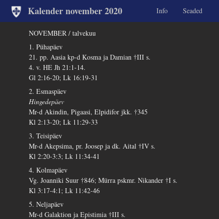
Kalender november 2020
Info
Seaded
NOVEMBER / talvekuu
1. Pühapäev
21. pp. Aasia kp-d Kosma ja Damian †III s.
4. v. HE Jh 21:1-14.
Gl 2:16-20; Lk 16:19-31
2. Esmaspäev
Hingedepäev
Mr-d Akindin, Pigaasi, Elpidifor jkk. †345
Kl 2:13-20; Lk 11:29-33
3. Teisipäev
Mr-d Akepsima, pr. Joosep ja dk. Aital †IV s.
Kl 2:20-3:3; Lk 11:34-41
4. Kolmapäev
Vg. Joanniki Suur †846; Mürra pskmr. Nikander †I s.
Kl 3:17-4:1; Lk 11:42-46
5. Neljapäev
Mr-d Galaktion ja Epistimia †III s.