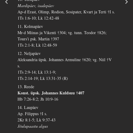
Mardipäev, isadepäev
Ap-d Erast, Olimp, Rodion, Sosipater, Kvart ja Terti †I s.
1Ts 1:6-10; Lk 12:42-48
11. Kolmapäev
Mr-d Miinas ja Vikenti †304; vg. tunn. Teodor †826;
Tours'i psk. Martin †397
1Ts 2:1-8; Lk 12:48-59
12. Neljapäev
Aleksandria üpsk. Johannes Armuline †620; vg. Niil †V
s.
1Ts 2:9-14; Lk 13:1-9;
1Ts 2:14-19; Lk 13:31-35 (R)
13. Reede
Konst. üpsk. Johannes Kuldsuu †407
Hb 7:26-8:2; Jh 10:9-16
14. Laupäev
Ap. Filippus †I s.
2Kr 8:1-5; Lk 9:37-43
Jõulupaastu algus