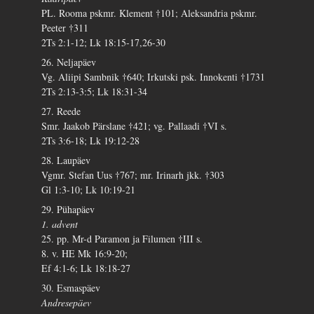
PL. Rooma pskmr. Klement †101; Aleksandria pskmr.
Peeter †311
2Ts 2:1-12; Lk 18:15-17,26-30
26. Neljapäev
Vg. Aliipi Sambnik †640; Irkutski psk. Innokenti †1731
2Ts 2:13-3:5; Lk 18:31-34
27. Reede
Smr. Jaakob Pärslane †421; vg. Pallaadi †VI s.
2Ts 3:6-18; Lk 19:12-28
28. Laupäev
Vgmr. Stefan Uus †767; mr. Irinarh jkk. †303
Gl 1:3-10; Lk 10:19-21
29. Pühapäev
1. advent
25. pp. Mr-d Paramon ja Filumen †III s.
8. v. HE Mk 16:9-20;
Ef 4:1-6; Lk 18:18-27
30. Esmaspäev
Andresepäev