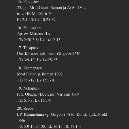
15. Pühapäev
23. pp. Mr-d Guuri, Samon ja Aviv †IV s.
6. v. HE Mt 28:16-20.
Ef 2:4-10; Lk 10:25-37
16. Esmaspäev
Ap. ev. Matteus †I s.
1Ts 2:20-3:8; Lk 14:12-15
17. Teisipäev
Uus-Kaisarea psk. imet. Grigoori †270
1Ts 3:9-13; Lk 14:25-35
18. Kolmapäev
Mr-d Platon ja Roman †302
1Ts 4:1-12; Lk 15:1-10
19. Neljapäev
Prh. Obadja †IX s.; mr. Varlaam †304
1Ts 5:1-8; Lk 16:1-9
20. Reede
EP. Kümnelinna vg. Grigoori †816; Konst. üpsk. Prokl
†446
1Ts 5:9-13,24-28; Lk 16:15-18, 17:1-4