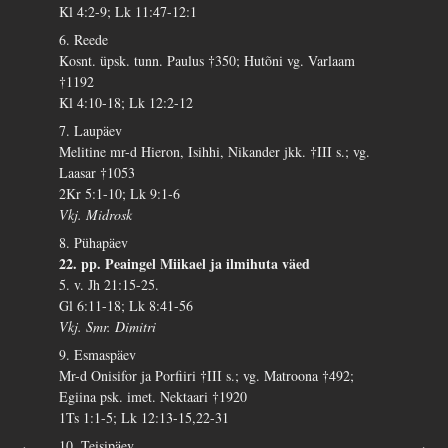
Kl 4:2-9; Lk 11:47-12:1
6. Reede
Kosnt. üpsk. tunn. Paulus †350; Hutõni vg. Varlaam
†1192
Kl 4:10-18; Lk 12:2-12
7. Laupäev
Melitine mr-d Hieron, Isihhi, Nikander jkk. †III s.; vg.
Laasar †1053
2Kr 5:1-10; Lk 9:1-6
Vkj. Midrosk
8. Pühapäev
22. pp. Peaingel Miikael ja ilmihuta väed
5. v. Jh 21:15-25.
Gl 6:11-18; Lk 8:41-56
Vkj. Smr. Dimitri
9. Esmaspäev
Mr-d Onisifor ja Porfiiri †III s.; vg. Matroona †492;
Egiina psk. imet. Nektaari †1920
1Ts 1:1-5; Lk 12:13-15,22-31
10. Teisipäev