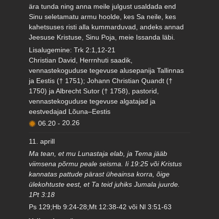
ära tunda ning anna meile julgust usaldada end
Sinu seletamatu armu hoolde, kes Sa neile, kes
kahetsuses risti alla kummarduvad, andeks annad
Jeesuse Kristuse, Sinu Poja, meie Issanda läbi.
Lisalugemine: Trk 2:1,12-21
Christian David, Herrnhuti saadik,
vennastekoguduse tegevuse alusepanija Tallinnas
ja Eestis († 1751); Johann Christian Quandt (†
1750) ja Albrecht Sutor († 1758), pastorid,
vennastekoguduse tegevuse algatajad ja
eestvedajad Lõuna–Eestis
06.20
-
20.26
11. aprill
Ma tean, et mu Lunastaja elab, ja Tema jääb
viimsena põrmu peale seisma. Ii 19:25 või Kristus
kannatas pattude pärast üheainsa korra, õige
ülekohtuste eest, et Ta teid juhiks Jumala juurde.
1Pt 3:18
Ps 129;Hb 9:24-28;Mt 12:38-42 või Nl 3:51-63