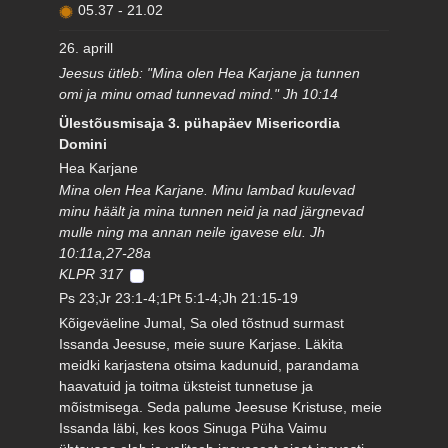
05.37
-
21.02
26. aprill
Jeesus ütleb: "Mina olen Hea Karjane ja tunnen
omi ja minu omad tunnevad mind." Jh 10:14
Ülestõusmisaja 3. pühapäev Misericordia
Domini
Hea Karjane
Mina olen Hea Karjane. Minu lambad kuulevad
minu häält ja mina tunnen neid ja nad järgnevad
mulle ning ma annan neile igavese elu. Jh
10:11a,27-28a
KLPR 317
Ps 23;Jr 23:1-4;1Pt 5:1-4;Jh 21:15-19
Kõigeväeline Jumal, Sa oled tõstnud surmast
Issanda Jeesuse, meie suure Karjase. Läkita
meidki karjastena otsima kadunuid, parandama
haavatuid ja toitma üksteist tunnetuse ja
mõistmisega. Seda palume Jeesuse Kristuse, meie
Issanda läbi, kes koos Sinuga Püha Vaimu