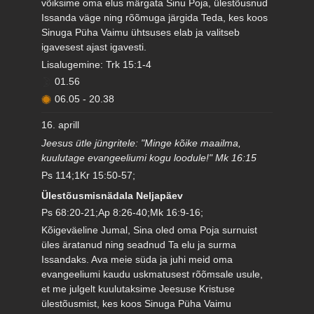
võiksime oma elus märgata Sinu Poja, ülestõusnud
Issanda väge ning rõõmuga järgida Teda, kes koos
Sinuga Püha Vaimu ühtsuses elab ja valitseb
igavesest ajast igavesti.
Lisalugemine: Trk 15:1-4
01.56
06.05
-
20.38
16. aprill
Jeesus ütle jüngritele: "Minge kõike maailma,
kuulutage evangeeliumi kogu loodule!" Mk 16:15
Ps 114;1Kr 15:50-57;
Ülestõusmisnädala Neljapäev
Ps 68:20-21;Ap 8:26-40;Mk 16:9-16;
Kõigeväeline Jumal, Sina oled oma Poja surnuist
üles äratanud ning seadnud Ta elu ja surma
Issandaks. Ava meie süda ja juhi meid oma
evangeeliumi kaudu uskmatusest rõõmsale usule,
et me julgelt kuulutaksime Jeesuse Kristuse
ülestõusmist, kes koos Sinuga Püha Vaimu