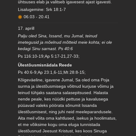
ühtsuses elab ja valitseb igavesest ajast igavesti.
Lisalugemine: Srk 18:1-7
06.03
-
20.41
17. aprill
Palju oled Sina, Issand, mu Jumal, teinud
imetegusid ja mõelnud mõtteid meie kohta; ei ole
kedagi Sinu sarnast. Ps 40:6
Ps 116:10-19;Ap 5:17-21,27-33;
Ülestõusmisnädala Reede
Ps 40:6-9;Ap 23:1,6-11;Mt 28:8-15;
Kõigeväeline, igavene Jumal, Sa oled oma Poja
surma ja ülestõusmisega võitnud kurjuse võimu ja
teinud tühjaks saatana salasepitsused. Halasta
nende peale, kes nüüdki pettuse ja kavalusega
püüavad valeks pöörata sõnumit Issanda
ülestõusmisest, ning juhi neid meeleparandusele.
Aita meil võita oma kahtlused, isekus ja hoolimatus,
et me võiksime kogu oma eluga tunnistada
ülestõusnud Jeesust Kristust, kes koos Sinuga