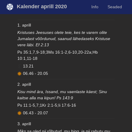
Kalender aprill 2020
Info
Seaded
1. aprill
Kristuses Jeesuses olete teie, kes te varem olite
Jumalast võõrdunud, saanud lähedaseks Kristuse
vere läbi. Ef 2:13
Ps 35:1,7,9-18;3Ms 16:1-2,6-10,20-22a;Hb
10:1,11-18
13.21
06.46
-
20.05
2. aprill
Kisu mind ära, Issand, mu vaenlaste käest; Sinu
kaitse alla ma kipun! Ps 143:9
Ps 11:1-5,7;1Kr 2:1-5;Ii 17:6-16
06.43
-
20.07
3. aprill
Miks sa oled nii rõhutud, mu hing, ja nii rahutu mu