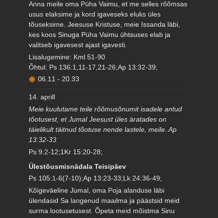
Anna meile oma Püha Vaimu, et me selles rõõmsas
usus elaksime ja kord igaveseks eluks üles
tõuseksime. Jeesuse Kristuse, meie Issanda läbi,
kes koos Sinuga Püha Vaimu ühtsuses elab ja
valitseb igavesest ajast igavesti.
Lisalugemine: Kml 51-90
Õhtul: Ps 136:1,11-17,21-26;Ap 13:32-39;
06.11
-
20.33
14. aprill
Meie kuulutame teile rõõmusõnumit isadele antud
tõotusest, et Jumal Jeesust üles äratades on
täielikult täitnud tõotuse nende lastele, meile. Ap
13:32-33
Ps 9:2-12;1Kr 15:20-28;
Ülestõusmisnädala Teisipäev
Ps 105:1-6(7-10);Ap 13:23-33;Lk 24:36-49;
Kõigeväeline Jumal, oma Poja alanduse läbi
ülendasid Sa langenud maailma ja päästsid meid
surma lootusetusest. Õpeta meid mõistma Sinu