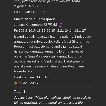
eest, jättes teile eeskuju, et te käiksite Tema
jälgedes. 1Pt 2:21
Ps 120;Mk 14:32-52;
Suure Nädala Esmaspäev
Jeesus Ketsemanis
KLPR 68
Ps 102:2-10;Jr 18:19-20;1Pt 2:21-24;Jh 18:1-27
Issand Jumal, halastaja Isa, me palume Sind, vaata
armuga oma rahva peale, kelle pärast Sinu armas
Poeg ennast patuste kätte andis ja häbistavat
ristisurma kannatas. Anna meile oma armu, et
oleksime Sinu Poja eeskujul kannatlikud oma
murede keskel ning Sind igal ajal kiidaksime ja
austaksime. Jeesuse Kristuse, Sinu Poja, meie
Issanda läbi.
Lisalugemine: Brk 3:1-8
06.32
-
20.17
7. aprill
Jeesus ütles: "Mina olen selleks sündinud ja selleks
tulnud maailma, et ma annaksin tunnistust tõe