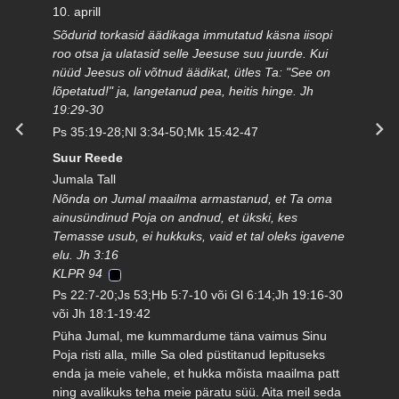
10. aprill
Sõdurid torkasid äädikaga immutatud käsna iisopi
roo otsa ja ulatasid selle Jeesuse suu juurde. Kui
nüüd Jeesus oli võtnud äädikat, ütles Ta: "See on
lõpetatud!" ja, langetanud pea, heitis hinge. Jh
19:29-30
Ps 35:19-28;Nl 3:34-50;Mk 15:42-47
Suur Reede
Jumala Tall
Nõnda on Jumal maailma armastanud, et Ta oma
ainusündinud Poja on andnud, et ükski, kes
Temasse usub, ei hukkuks, vaid et tal oleks igavene
elu. Jh 3:16
KLPR 94
Ps 22:7-20;Js 53;Hb 5:7-10 või Gl 6:14;Jh 19:16-30
või Jh 18:1-19:42
Püha Jumal, me kummardume täna vaimus Sinu
Poja risti alla, mille Sa oled püstitanud lepituseks
enda ja meie vahele, et hukka mõista maailma patt
ning avalikuks teha meie päratu süü. Aita meil seda