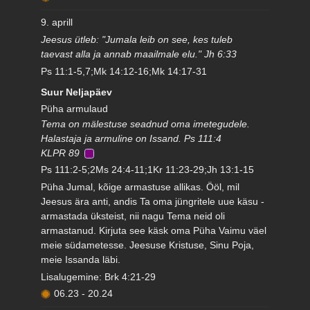
9. aprill
Jeesus ütleb: "Jumala leib on see, kes tuleb
taevast alla ja annab maailmale elu." Jh 6:33
Ps 11:1-5,7;Mk 14:12-16;Mk 14:17-31
Suur Neljapäev
Püha armulaud
Tema on mälestuse seadnud oma imetegudele.
Halastaja ja armuline on Issand. Ps 111:4
KLPR 89
Ps 111:2-5;2Ms 24:4-11;1Kr 11:23-29;Jh 13:1-15
Püha Jumal, kõige armastuse allikas. Ööl, mil
Jeesus ära anti, andis Ta oma jüngritele uue käsu -
armastada üksteist, nii nagu Tema neid oli
armastanud. Kirjuta see käsk oma Püha Vaimu väel
meie südametesse. Jeesuse Kristuse, Sinu Poja,
meie Issanda läbi.
Lisalugemine: Brk 4:21-29
06.23
-
20.24