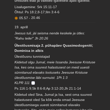
ühtsuses elab ja valitseb igavesest ajast igavesti.
Lisalugemine: Srk 15:11-17
Õhtul: Ps 18:2,8-17;Ilm 3:4-6
05.57
-
20.46
19. aprill
Jeesus tuli, jäi seisma nende keskele ja ütles:
"Rahu teile!" Jh 20:26
Ülestõusmisaja 2. pühapäev Quasimodogeniti;
Dominica in albis
Ülestõusnu tunnistajad
Kiidetud olgu Jumal, meie Issanda Jeesuse Kristuse
Isa, kes oma suurest halastusest on meid uuesti
sünnitanud elavaks lootuseks Jeesuse Kristuse
ülestõusmise läbi surnuist. 1Pt 1:3
KLPR 111
Ps 116:1-9;Sk 8:6-8;Ap 3:12-20;Jh 21:1-14
Kiidetud oled Sina, Jumal ja Isa, sest oma suurest
halastusest oled Sa kõik enda omad Jeesuse
ülestõusmisega uuesti sünnitanud elavaks