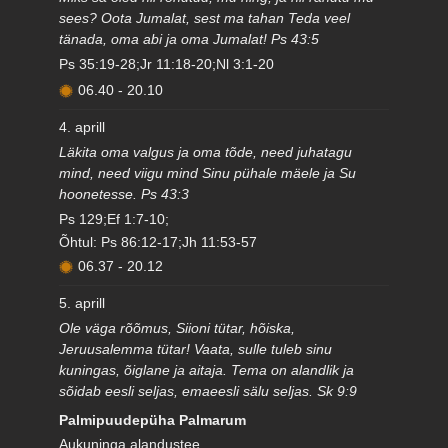
sees? Oota Jumalat, sest ma tahan Teda veel
tänada, oma abi ja oma Jumalat! Ps 43:5
Ps 35:19-28;Jr 11:18-20;Nl 3:1-20
06.40
-
20.10
4. aprill
Läkita oma valgus ja oma tõde, need juhatagu
mind, need viigu mind Sinu pühale mäele ja Su
hoonetesse. Ps 43:3
Ps 129;Ef 1:7-10;
Õhtul: Ps 86:12-17;Jh 11:53-57
06.37
-
20.12
5. aprill
Ole väga rõõmus, Siioni tütar, hõiska,
Jeruusalemma tütar! Vaata, sulle tuleb sinu
kuningas, õiglane ja aitaja. Tema on alandlik ja
sõidab eesli seljas, emaeesli sälu seljas. Sk 9:9
Palmipuudepüha Palmarum
Aukuninga alandustee