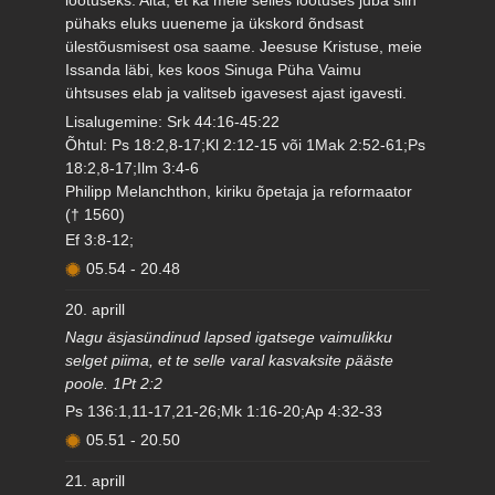
lootuseks. Aita, et ka meie selles lootuses juba siin
pühaks eluks uueneme ja ükskord õndsast
ülestõusmisest osa saame. Jeesuse Kristuse, meie
Issanda läbi, kes koos Sinuga Püha Vaimu
ühtsuses elab ja valitseb igavesest ajast igavesti.
Lisalugemine: Srk 44:16-45:22
Õhtul: Ps 18:2,8-17;Kl 2:12-15 või 1Mak 2:52-61;Ps
18:2,8-17;Ilm 3:4-6
Philipp Melanchthon, kiriku õpetaja ja reformaator
(† 1560)
Ef 3:8-12;
05.54
-
20.48
20. aprill
Nagu äsjasündinud lapsed igatsege vaimulikku
selget piima, et te selle varal kasvaksite pääste
poole. 1Pt 2:2
Ps 136:1,11-17,21-26;Mk 1:16-20;Ap 4:32-33
05.51
-
20.50
21. aprill