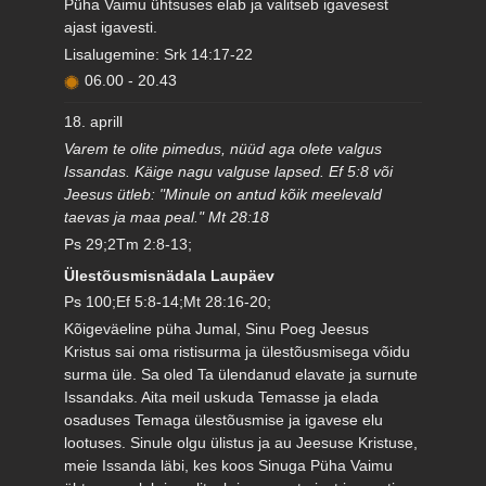
Püha Vaimu ühtsuses elab ja valitseb igavesest
ajast igavesti.
Lisalugemine: Srk 14:17-22
06.00
-
20.43
18. aprill
Varem te olite pimedus, nüüd aga olete valgus
Issandas. Käige nagu valguse lapsed. Ef 5:8 või
Jeesus ütleb: "Minule on antud kõik meelevald
taevas ja maa peal." Mt 28:18
Ps 29;2Tm 2:8-13;
Ülestõusmisnädala Laupäev
Ps 100;Ef 5:8-14;Mt 28:16-20;
Kõigeväeline püha Jumal, Sinu Poeg Jeesus
Kristus sai oma ristisurma ja ülestõusmisega võidu
surma üle. Sa oled Ta ülendanud elavate ja surnute
Issandaks. Aita meil uskuda Temasse ja elada
osaduses Temaga ülestõusmise ja igavese elu
lootuses. Sinule olgu ülistus ja au Jeesuse Kristuse,
meie Issanda läbi, kes koos Sinuga Püha Vaimu