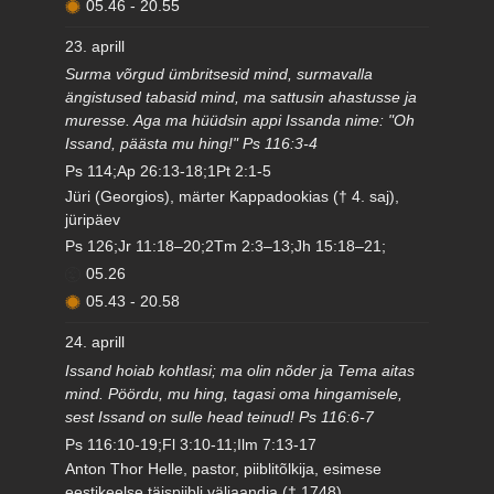
05.46
-
20.55
23. aprill
Surma võrgud ümbritsesid mind, surmavalla
ängistused tabasid mind, ma sattusin ahastusse ja
muresse. Aga ma hüüdsin appi Issanda nime: "Oh
Issand, päästa mu hing!" Ps 116:3-4
Ps 114;Ap 26:13-18;1Pt 2:1-5
Jüri (Georgios), märter Kappadookias († 4. saj),
jüripäev
Ps 126;Jr 11:18–20;2Tm 2:3–13;Jh 15:18–21;
05.26
05.43
-
20.58
24. aprill
Issand hoiab kohtlasi; ma olin nõder ja Tema aitas
mind. Pöördu, mu hing, tagasi oma hingamisele,
sest Issand on sulle head teinud! Ps 116:6-7
Ps 116:10-19;Fl 3:10-11;Ilm 7:13-17
Anton Thor Helle, pastor, piiblitõlkija, esimese
eestikeelse täispiibli väljaandja († 1748)