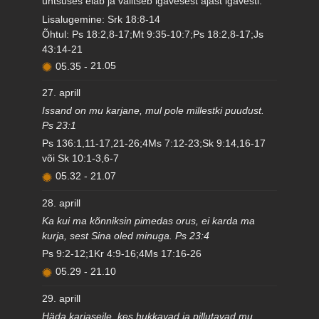
ühtsuses elab ja valitseb igavesest ajast igavesti.
Lisalugemine: Srk 18:8-14
Õhtul: Ps 18:2,8-17;Mt 9:35-10:7;Ps 18:2,8-17;Js
43:14-21
05.35
-
21.05
27. aprill
Issand on mu karjane, mul pole millestki puudust.
Ps 23:1
Ps 136:1,11-17,21-26;4Ms 7:12-23;Sk 9:14,16-17
või Sk 10:1-3,6-7
05.32
-
21.07
28. aprill
Ka kui ma kõnniksin pimedas orus, ei karda ma
kurja, sest Sina oled minuga. Ps 23:4
Ps 9:2-12;1Kr 4:9-16;4Ms 17:16-26
05.29
-
21.10
29. aprill
Häda karjaseile, kes hukkavad ja pillutavad mu