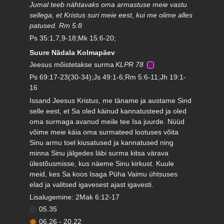
Jumal teeb nähtavaks oma armastuse meie vastu
sellega, et Kristus suri meie eest, kui me olime alles
patused. Rm 5:8
Ps 35:1,7,9-18;Mk 15:6-20;
Suure Nädala Kolmapäev
Jeesus mõistetakse surma
KLPR 78
Ps 69:17-23(30-34);Js 49:1-6;Rm 5:6-11;Jh 19:1-
16
Issand Jeesus Kristus, me täname ja austame Sind
selle eest, et Sa oled käinud kannatusteed ja oled
oma surmaga avanud meile tee Isa juurde. Nüüd
võime meie käia oma surmateed lootuses võita
Sinu armu toel kiusatused ja kannatused ning
minna Sinu jälgedes läbi surma kitsa värava
ülestõusmisse, kus näeme Sinu kirkust. Kuule
meid, kes Sa koos Isaga Püha Vaimu ühtsuses
elad ja valitsed igavesest ajast igavesti.
Lisalugemine: 2Mak 6:12-17
05.35
06.26
-
20.22