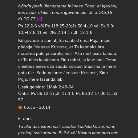
Nõnda peab ülendatama Inimese Poeg, et igaühel,
kes usub, oleks Temas igavene elu. Jh 3:14b,15
KLPR 77
Ps 22:2-6 või Ps 118:25-29;Js 50:4-10 või Sk 9:9-
10;Fl 2:5-11 või 2Kr 2:14-17;Jh 12:1-8
Kõigeväeline Jumal, Sa saatsid oma Poja, meie
päästja Jeesuse Kristuse, et Ta kannaks ära
maailma patu ja sureks ristil. Aita meil usus taibata,
et Ta täitis kuulekana Sinu tahet, ja lase meil Tema
ülestõusmises osa saada võidust maailma ja meie
patu üle. Seda palume Jeesuse Kristuse, Sinu
Poja, meie Issanda läbi.
Lisalugemine: 1Mak 2:49-64
Õhtul: Ps 86:12-17;Jh 17:1-5;Ps 86:12-17;Jh 11:53-
57
06.35
-
20.14
6. aprill
Ta alandas iseennast, saades kuulekaks surmani,
pealegi ristisurmani. Fl 2:8 või Kristus kannatas teie