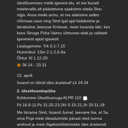
ülestõusmises meile igavest elu, et me kuradi
meelevalla alt päästetuna saaksime elada Sinu
riigis. Anna meile armu, et me elaksime selles
rõõmsas usus ning Sind igal ajal kiidaksime ja
tänaksime Jeesuse Kristuse, meie Issanda läbi, kes
koos Sinuga Püha Vaimu ühtsuses elab ja valitseb
igavesest ajast igavesti.
Lisalugemine: Trk 5:1-7,15
Hommikul: 1Sm 2:1-2,6-8a
Õhtul: Kl 1:12-20;
06.14
-
20.31
13. aprill
Issand on tõesti üles äratatud! Lk 24:34
2. ülestõusmispüha
Kohtumine Ülestõusnuga
KLPR 110
Ps 16:8-11;Ps 31:20-23;2Kr 5:15-21;Jh 20:11-18
Me täname Sind, Issand Jumal, taevane Isa, et Sa
oma Poja meie üleastumiste pärast oled surma
andnud ja meie õigeksmõistmiseks üles äratanud.