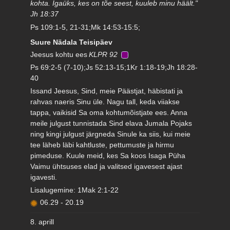
kohta. Igaüks, kes on tõe seest, kuuleb minu häält."
Jh 18:37
Ps 109:1-5, 21-31;Mk 14:53-15:5;
Suure Nädala Teisipäev
Jeesus kohtu ees
KLPR 92
Ps 69:2-5 (7-10);Js 52:13-15;1Kr 1:18-19;Jh 18:28-
40
Issand Jeesus, Sind, meie Päästjat, häbistati ja
rahvas naeris Sinu üle. Nagu tall, keda viiakse
tappa, vaikisid Sa oma kohtumõistjate ees. Anna
meile julgust tunnistada Sind elava Jumala Pojaks
ning kingi julgust järgneda Sinule ka siis, kui meie
tee läheb läbi kahtluste, pettumuste ja hirmu
pimeduse. Kuule meid, kes Sa koos Isaga Püha
Vaimu ühtsuses elad ja valitsed igavesest ajast
igavesti.
Lisalugemine: 1Mak 2:1-22
06.29
-
20.19
8. aprill