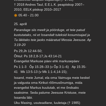
† 2018 Andres Taul, E.E.L.K. peapiiskop 2007–
2010, EELK piiskop 2010–2017
05.40
-
21.00
25. aprill
Parandage siis meelt ja pöörduge, et teie patud
kustutataks, nii et Issandalt tuleksid kosumisajad ja
Ta läkitaks teie jaoks määratud Messia Jeesuse. Ap
3:19-20
Ps 29;Jh 12:44-50;
Õhtul: Ps 18:2,8-17;Js 43:14-21
Evangelist Markuse päev ehk markusepäev
Ps 1:1-3 Õp 15:28–33 (v Õp 3:1–6) Ap 15:35-
41 Mk 13:5-13 (v Mk 1:1-4,14-15);
Issand, meie Jumal, ela oma Vaimuga meie keskel
ja valgusta oma Kirikut rõõmusõnumiga, mida
evangelist Markus kuulutab, et me õndsaks
saaksime. Seda palume Jeesuse Kristuse, meie
Issanda läbi.
Uku Masing, usuteadlane, luuletaja († 1985)