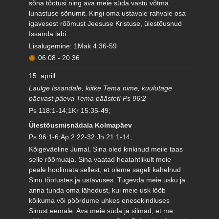
sõna tõotusi ning ava meie süda vastu võtma
lunastuse sõnumit. Kingi oma ustavale rahvale osa
igavesest rõõmust Jeesuse Kristuse, ülestõusnud
Issanda läbi.
Lisalugemine: 1Mak 4:36-59
06.08
-
20.36
15. aprill
Laulge Issandale, kiitke Tema nime, kuulutage
päevast päeva Tema päästet! Ps 96:2
Ps 118:1-14;1Kr 15:35-49;
Ülestõusmisnädala Kolmapäev
Ps 96:1-6;Ap 2:22-32;Jh 21:1-14;
Kõigeväeline Jumal, Sina oled kinkinud meile taas
selle rõõmuaja. Sina vaatad heatahtlikult meie
peale hoolimata sellest, et oleme sageli kahelnud
Sinu tõotustes ja ustavuses. Tugevda meie usku ja
anna tunda oma lähedust, kui meie usk lööb
kõikuma või pöördume uhkes enesekindluses
Sinust eemale. Ava meie süda ja silmad, et me