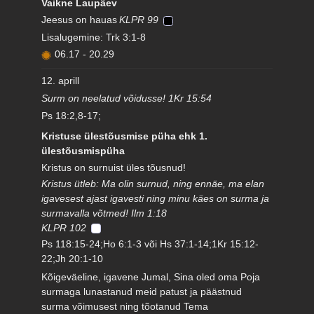
Vaikne Laupäev
Jeesus on hauas
KLPR 99
Lisalugemine: Trk 3:1-8
06.17
-
20.29
12. aprill
Surm on neelatud võidusse! 1Kr 15:54
Ps 18:2,8-17;
Kristuse ülestõusmise püha ehk 1.
ülestõusmispüha
Kristus on surnuist üles tõusnud!
Kristus ütleb: Ma olin surnud, ning ennäe, ma elan
igavesest ajast igavesti ning minu käes on surma ja
surmavalla võtmed! Ilm 1:18
KLPR 102
Ps 118:15-24;Ho 6:1-3 või Hs 37:1-14;1Kr 15:12-
22;Jh 20:1-10
Kõigeväeline, igavene Jumal, Sina oled oma Poja
surmaga lunastanud meid patust ja päästnud
surma võimusest ning tõotanud Tema