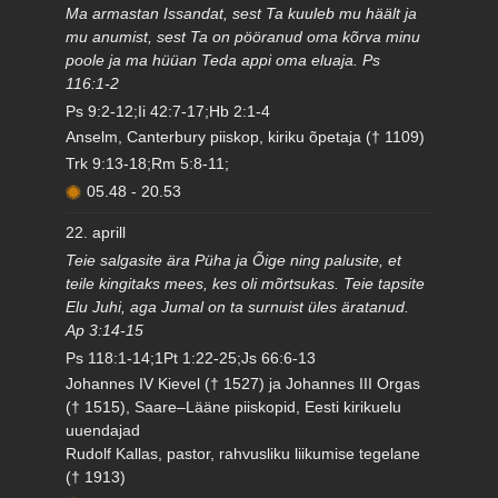
Ma armastan Issandat, sest Ta kuuleb mu häält ja
mu anumist, sest Ta on pööranud oma kõrva minu
poole ja ma hüüan Teda appi oma eluaja. Ps
116:1-2
Ps 9:2-12;Ii 42:7-17;Hb 2:1-4
Anselm, Canterbury piiskop, kiriku õpetaja († 1109)
Trk 9:13-18;Rm 5:8-11;
05.48
-
20.53
22. aprill
Teie salgasite ära Püha ja Õige ning palusite, et
teile kingitaks mees, kes oli mõrtsukas. Teie tapsite
Elu Juhi, aga Jumal on ta surnuist üles äratanud.
Ap 3:14-15
Ps 118:1-14;1Pt 1:22-25;Js 66:6-13
Johannes IV Kievel († 1527) ja Johannes III Orgas
(† 1515), Saare–Lääne piiskopid, Eesti kirikuelu
uuendajad
Rudolf Kallas, pastor, rahvusliku liikumise tegelane
(† 1913)