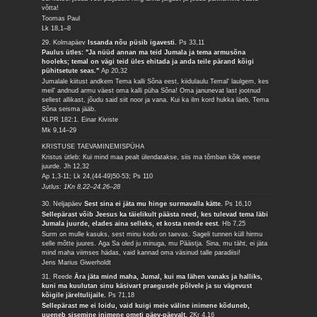
võtta!
Toomas Paul
Lk 18,1–8
29. Kolmapäev
Issanda nõu püsib igavesti.
Ps 33,11
Paulus ütles: "Ja nüüd annan ma teid Jumala ja tema armusõna
hooleks; temal on vägi teid üles ehitada ja anda teile pärand kõigi
pühitsetute seas."
Ap 20,32
Jumalale kiitust andkem Tema kalli Sõna eest, kiidulaulu Temal' laulgem, kes
meil' andnud armu väest oma kalli püha Sõna! Oma janunevat last jootnud
sellest allikast, jõudu said siit noor ja vana. Kui ka ilm kord hukka läeb, Tema
Sõna seisma jääb.
KLPR 182:1. Einar Kiviste
Mk 9,14–29
KRISTUSE TAEVAMINEMISPÜHA
Kristus ütleb: Kui mind maa pealt ülendatakse, siis ma tõmban kõik enese
juurde.
Jh 12,32
Ap 1,3-11; Lk 24,(44-49)50-53; Ps 110
Jutlus: 1Kn 8,22–24.26–28
30. Neljapäev
Sest sina ei jäta mu hinge surmavalla kätte.
Ps 16,10
Sellepärast võib Jeesus ka täielikult päästa need, kes tulevad tema läbi
Jumala juurde, elades aina selleks, et kosta nende eest.
Hb 7,25
Surm on mulle kasuks, sest minu kodu on taevas. Sageli tunnen küll hirmu
selle mõtte juures. Aga Sa oled ju minuga, mu Päästja. Sina, mu täht, ei jäta
mind maha viimses hädas, vaid kannad oma väsinud talle paradiisi!
Jens Marius Giwerholdt
31. Reede
Ära jäta mind maha, Jumal, kui ma lähen vanaks ja halliks,
kuni ma kuulutan sinu käsivart praegusele põlvele ja su vägevust
kõigile järeltulijaile.
Ps 71,18
Sellepärast me ei loidu, vaid kuigi meie väline inimene kõduneb,
uueneb sisemine inimene ometi päev-päevalt.
2Kr 4,16