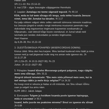
Peeter Sink
1Pt 2,1–10; Rm 15,14–21
3. mai 1728 – algas loosungite väljajagamine Herrnhutis
4. Laupäev
Jumalaga me teeme vägevaid tegusid.
Ps 60,14
Kõik, mida te iial teete sõnaga või teoga, seda tehke Issanda Jeesuse
nimel, tema läbi Jumalat Isa tänades.
Kl 3,17
Kui palju rohkem valgust oleks selles vaimselt tuhmuvas inimeste maailmas,
kui Jeesuse jüngrid ei ootaks mingit inimkonna muutumist paremaks ega
olukordade ning tegutsemise tingimuste kujunemist soodsamaks ja
hõlpsamaks, vaid oleksid kõige kiuste veendunud, et Jumal tahab neid
tarvitada just nendes olukordades ja nendes tingimustes.
Harri Haamer
Ap 8,26–39; Rm 15,22–33
3. ÜLESTÕUSMISAJA PÜHAPÄEV (MISERICORDIAS DOMINI)
Kristus ütleb: Mina olen hea karjane. Minu lambad kuulevad minu häält ja mina
tunnen neid ja nad järgnevad mulle ning ma annan neile igavese elu.
Jh
10,11.27.28
1Pt 2,21b-25; Jh 10,11-16(27-30); Ps 23
Jutlus: Jh 10,11–16(27–30)
5. Pühapäev
Issand kõneles Moosesega palgest palgesse, nagu räägiks
mees oma sõbraga.
2Ms 33,11
Jüngrid ütlesid teineteisele: "Eks meie süda põlenud meie sees, kui ta
teel meiega rääkis ja meile kirju selgitas?"
Lk 24,32
Kui keegi mind ei rahusta ja hädas ei või trööstida, siis Sinu sõnast rõõmu
saan ja selgelt Isa armu näen.
KLPR 189:2. Jakob Jalajas
6. Esmaspäev
Tulgem ja hoidkem Issanda poole igavese lepinguga,
mida ei unustata!
Jr 50,5
Issand, kelle juurde me peaksime minema? Sinul on igavese elu sõnad.
Jh 6,68