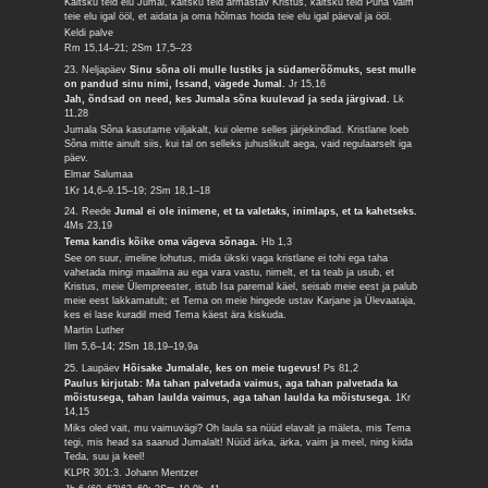
Kaitsku teid elu Jumal, kaitsku teid armastav Kristus, kaitsku teid Püha Vaim
teie elu igal ööl, et aidata ja oma hõlmas hoida teie elu igal päeval ja ööl.
Keldi palve
Rm 15,14–21; 2Sm 17,5–23
23. Neljapäev
Sinu sõna oli mulle lustiks ja südamerõõmuks, sest mulle
on pandud sinu nimi, Issand, vägede Jumal.
Jr 15,16
Jah, õndsad on need, kes Jumala sõna kuulevad ja seda järgivad.
Lk
11,28
Jumala Sõna kasutame viljakalt, kui oleme selles järjekindlad. Kristlane loeb
Sõna mitte ainult siis, kui tal on selleks juhuslikult aega, vaid regulaarselt iga
päev.
Elmar Salumaa
1Kr 14,6–9.15–19; 2Sm 18,1–18
24. Reede
Jumal ei ole inimene, et ta valetaks, inimlaps, et ta kahetseks.
4Ms 23,19
Tema kandis kõike oma vägeva sõnaga.
Hb 1,3
See on suur, imeline lohutus, mida ükski vaga kristlane ei tohi ega taha
vahetada mingi maailma au ega vara vastu, nimelt, et ta teab ja usub, et
Kristus, meie Ülempreester, istub Isa paremal käel, seisab meie eest ja palub
meie eest lakkamatult; et Tema on meie hingede ustav Karjane ja Ülevaataja,
kes ei lase kuradil meid Tema käest ära kiskuda.
Martin Luther
Ilm 5,6–14; 2Sm 18,19–19,9a
25. Laupäev
Hõisake Jumalale, kes on meie tugevus!
Ps 81,2
Paulus kirjutab: Ma tahan palvetada vaimus, aga tahan palvetada ka
mõistusega, tahan laulda vaimus, aga tahan laulda ka mõistusega.
1Kr
14,15
Miks oled vait, mu vaimuvägi? Oh laula sa nüüd elavalt ja mäleta, mis Tema
tegi, mis head sa saanud Jumalalt! Nüüd ärka, ärka, vaim ja meel, ning kiida
Teda, suu ja keel!
KLPR 301:3. Johann Mentzer