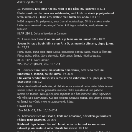
Jutlus: Ap 16,23–34
19. Pühapäev
Eks tema näe mu teed ja loe kõiki mu samme?
Ii 31,4
Ükski loodu ei ole tema ees nähtamatu, vaid kõik on alasti ja paljastatud
tema silma ees – tema ees, kellele meil tuleb aru anda.
Hb 4,13
Nüüd langeme Su palge ette, suur Jumal, nutulauluga. Oh ära maksa meile
kätte, mis teeninud me patuga! Sul on küll õigus nuhelda, kuid palume: oh
halasta!
KLPR 216:1. Johann Woldemar Jannsen
20. Esmaspäev
Issand on su kiitus ja tema on su Jumal.
5Ms 10,21
Jeesus Kristus ütleb: Mina olen A ja O, esimene ja viimane, algus ja ots.
Ilm 22,13
Püha, püha, püha oled, meie Looja, kiidulaulud kostku Sulle, nüüd ja lõpmata!
Püha, püha, püha, jääva elu tooja, Kolmainus Jumal, nüüd ja otsata.
KLPR 142:1. Ivar Rammo
2Ms 15,(1–11)19–21; 2Sm 16,1–14
21. Teisipäev
Sinu kätte ma usaldan oma vaimu, sest sina oled mu
lunastanud, Issand, sa tõe Jumal.
Ps 31,6
Elu Vaimu seadus Kristuses Jeesuses on vabastanud su patu ja surma
seadusest.
Rm 8,2
Me ei ole õnnelikud selle üle, et oleksime ise suutnud pattu võita. Meie õnn ei
seisne selles, et mõni geniaalne inimene oleks avastanud uue pahede
ületamise teooria. Niisugusel juhul rajaneks me õnn inimese tahte tugevusel
või mõistuse saavutusel. Kui aga kiitleme Kristuse ristist, siis ütleme sellega,
et Jumal ise võttis meie lunastuse enda kätte.
Osvald Tärk
1Sm 16,14–23; 2Sm 16,15–17,4
22. Kolmapäev
See on Issand, keda me ootasime, hõisakem ja tundkem
rõõmu tema päästest.
Js 25,9
Kiidetud olgu Issand, Iisraeli Jumal, et ta on tulnud katsuma oma
rahvast ja on saatnud oma rahvale lunastuse.
Lk 1,68