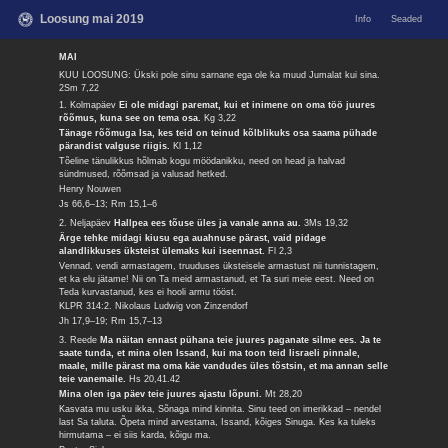
Loosung mai 2019
Info
Seaded
MAI
KUU LOOSUNG: Ükski pole sinu sarnane ega ole ka muud Jumalat kui sina.
2Sm 7,22
1. Kolmapäev
Ei ole midagi paremat, kui et inimene on oma töö juures
rõõmus, kuna see on tema osa.
Kg 3,22
Tänage rõõmuga Isa, kes teid on teinud kõlblikuks osa saama pühade
pärandist valguse riigis.
Kl 1,12
Tõeline tänulikkus hõlmab kogu möödanikku, need on head ja halvad
sündmused, rõõmsad ja valusad hetked.
Henry Nouwen
Js 66,6–13; Rm 15,1–6
2. Neljapäev
Hallpea ees tõuse üles ja vanale anna au.
3Ms 19,32
Ärge tehke midagi kiusu ega auahnuse pärast, vaid pidage
alandlikkuses üksteist ülemaks kui iseennast.
Fl 2,3
Vennad, vendi armastagem, truuduses üksteisele armastust nii tunnistagem,
et ka elu jätame! Nii on Ta meid armastanud, et Ta suri meie eest. Need on
Teda kurvastanud, kes ei hooli armu tööst.
KLPR 314:2. Nikolaus Ludwig von Zinzendorf
Jh 17,9–19; Rm 15,7–13
3. Reede
Ma näitan ennast pühana teie juures paganate silme ees. Ja te
saate tunda, et mina olen Issand, kui ma toon teid Iisraeli pinnale,
maale, mille pärast ma oma käe vandudes üles tõstsin, et ma annan selle
teie vanemaile.
Hs 20,41.42
Mina olen iga päev teie juures ajastu lõpuni.
Mt 28,20
Kasvata mu usku ikka, Sõnaga mind kinnita. Sinu teed on imerikkad – nendel
last Sa taluta. Õpeta mind arvestama, Issand, kõiges Sinuga. Kes ka tuleks
hirmutama – ei siis karda, kõigu ma.