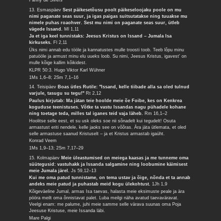
Fanny de Sivers
13. Esmaspäev
Sest päikesetõusu poolt päikeseloojaku poole on mu
nimi paganate seas suur, ja igas paigas suitsutatakse ning tuuakse mu
nimele puhas roaohver. Sest mu nimi on paganate seas suur, ütleb
vägede Issand.
Ml 1,11
Ja et iga keel tunnistaks: Jeesus Kristus on Issand – Jumala Isa
kirkuseks.
Fl 2,11
Üks nimi annab edu tööle ja kannatustes mulle troosti toob. Teeb lõpu minu
patuööle ja armust minu elu uueks loob. Su nimi, Jeesus Kristus, igavest' on
mulle kõige kallim kõikidest.
KLPR 50:3. Hugo Viktor Karl Wühner
1Ms 1,6–8; 2Sm 7,1–16
14. Teisipäev
Boas ütles Rutile: "Issand, kelle tiibade alla sa oled tulnud
varjule, tasugu su tegu!"
Rt 2,12
Paulus kirjutab: Ma jätan teie hoolde meie õe Foibe, kes on Kenkrea
koguduse teenistuses. Võtke ta vastu Issandas nagu pühadele kohane
ning toetage teda, milles tal iganes teid vaja läheb.
Rm 16,1–2
Hoolitse selle eest, et su usk oleks soe nii sõnadelt kui tegudelt! Osuta
armastust eriti nendele, kelle jaoks see on võõras. Ära jäta ütlemata, et oled
selle armastuse saanud Kristuselt – ja et Kristus armastab igaüht.
Konrad Veem
1Ms 1,9–13; 2Sm 7,17–29
15. Kolmapäev
Meie üleastumised on meiega kaasas ja me tunneme oma
süütegusid: vastuhakk ja Issanda salgamine ning loobumine käimisest
meie Jumala järel.
Js 59,12–13
Kui me oma patud tunnistame, on tema ustav ja õige, nõnda et ta annab
andeks meie patud ja puhastab meid kogu ülekohtust.
1Jh 1,9
Kõigeväeline Jumal, armas Isa taevas, halasta meie eksimuste peale ja ära
pööra meilt oma õnnistavat palet. Luba meilgi näha avatud taevaväravat.
Veelgi enam: me palume, juhi meie samme selle värava suunas oma Poja
Jeesuse Kristuse, meie Issanda läbi.
Mare Palgi