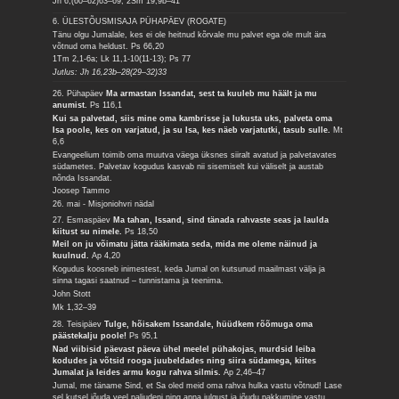
Jh 6,(60–62)63–69; 2Sm 19,9b–41
6. ÜLESTÕUSMISAJA PÜHAPÄEV (ROGATE)
Tänu olgu Jumalale, kes ei ole heitnud kõrvale mu palvet ega ole mult ära
võtnud oma heldust.
Ps 66,20
1Tm 2,1-6a; Lk 11,1-10(11-13); Ps 77
Jutlus: Jh 16,23b–28(29–32)33
26. Pühapäev
Ma armastan Issandat, sest ta kuuleb mu häält ja mu
anumist.
Ps 116,1
Kui sa palvetad, siis mine oma kambrisse ja lukusta uks, palveta oma
Isa poole, kes on varjatud, ja su Isa, kes näeb varjatutki, tasub sulle.
Mt
6,6
Evangeelium toimib oma muutva väega üksnes siiralt avatud ja palvetavates
südametes. Palvetav kogudus kasvab nii sisemiselt kui väliselt ja austab
nõnda Issandat.
Joosep Tammo
26. mai - Misjoniohvri nädal
27. Esmaspäev
Ma tahan, Issand, sind tänada rahvaste seas ja laulda
kiitust su nimele.
Ps 18,50
Meil on ju võimatu jätta rääkimata seda, mida me oleme näinud ja
kuulnud.
Ap 4,20
Kogudus koosneb inimestest, keda Jumal on kutsunud maailmast välja ja
sinna tagasi saatnud – tunnistama ja teenima.
John Stott
Mk 1,32–39
28. Teisipäev
Tulge, hõisakem Issandale, hüüdkem rõõmuga oma
päästekalju poole!
Ps 95,1
Nad viibisid päevast päeva ühel meelel pühakojas, murdsid leiba
kodudes ja võtsid rooga juubeldades ning siira südamega, kiites
Jumalat ja leides armu kogu rahva silmis.
Ap 2,46–47
Jumal, me täname Sind, et Sa oled meid oma rahva hulka vastu võtnud! Lase
sel kutsel jõuda veel paljudeni ning anna julgust ja jõudu pakkumine vastu