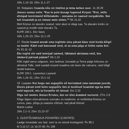
1Ms 1,14–19; 2Sm 11,1–27
16. Neljapäev
Issanda nõu on imeline ja tema tarkus suur.
Js 28,29
Jeesus vastas neile: "Kas te pole kunagi lugenud Kirjast: "Kivi, mille
ehitajad tunnistasid kõlbmatuks – seesama on saanud nurgakiviks. See
tuli Issandalt ja on imeasi meie silmis.""
Mt 21,42
Meil Kristus on aluseks seatud, teist alust ei ollagi saa. Ta elavaks kiviks on
saanud ja meidki teeb elavaks Ta.
KLPR 240:1. Elvi Vares
1Ms 1,20–23; 2Sm 12,1–25
17. Reede
Issand annab oma inglitele sinu pärast käsu sind hoida kõigil
su teedel. Kätel nad kannavad sind, et sa oma jalga ei lööks vastu kivi.
Ps 91,11–12
Eks inglid ole vaid teenijad vaimud, läkitatud abistama neid, kes
ükskord pärivad pääste?
Hb 1,14
Kõik inglid taeva valguses, kes laulmas Jumalale ja Tema palge kirkuses on
alistatud Talle, neid saadab Issand maailma siin laste üle valvama, neid kõigil
teedel kaitsma.
KLPR 150:1. Laurentius Laurenti
1Ms 1,24–31; 2Sm 15,1–12
18. Laupäev
Kui kogu see sugupõlv oli koristatud oma vanemate juurde,
tõusis pärast neid teine sugupõlv, kes ei tundnud Issandat ega ka mitte
neid tegusid, mis ta Iisraelile oli teinud.
Km 2,10
Olgu sul meeles Jeesus Kristus, kes on üles äratatud surnuist.
2Tm 2,8
Kõige õigem ettevalmistus surmaks on teadmine, et ristilöödud Kristus on
surma, patu, põrgu ja saatana võitnud, nad pikali löönud.
Martin Luther
1Ms 2,1–3; 2Sm 15,13–37
5. ÜLESTÕUSMISAJA PÜHAPÄEV (CANTATE)
Laulge Issandale uus laul, sest ta on teinud imetegusid.
Ps 98,1
Kl 3,12-17; Lk 19,37-40; Ps 108