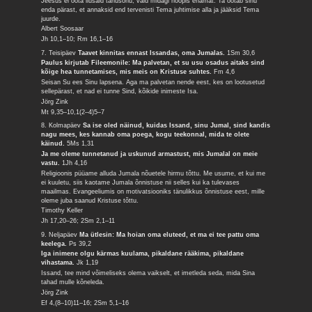
Jeesus ei oota ilusaid tänusõnu, vaid midagi hoopis enamat. Ta ootab sinu
enda pärast, et annaksid end tervenisti Tema juhtimise alla ja jääksid Tema
juurde.
Albert Soosaar
Jh 10,1–10; Rm 16,1–16
7. Teisipäev
Taavet kinnitas ennast Issandas, oma Jumalas.
1Sm 30,6
Paulus kirjutab Fileemonile: Ma palvetan, et su usu osadus aitaks sind
kõige hea tunnetamises, mis meis on Kristuse suhtes.
Fm 4,6
Seisan Su ees Sinu lapsena. Aga ma palvetan nende eest, kes on lootusetud
sellepärast, et nad ei tunne Sind, kõikide inimeste Isa.
Jörg Zink
Mt 9,35–10,1(2–4)5–7
8. Kolmapäev
Sa ise oled näinud, kuidas Issand, sinu Jumal, sind kandis
nagu mees, kes kannab oma poega, kogu teekonnal, mida te olete
käinud.
5Ms 1,31
Ja me oleme tunnetanud ja uskunud armastust, mis Jumalal on meie
vastu.
1Jh 4,16
Religioonis püüame alluda Jumala nõuetele hirmu tõttu. Me usume, et kui me
ei kuuletu, siis kaotame Jumala õnnistuse nii selles kui ka tulevases
maailmas. Evangeeliumis on motivatsiooniks tänulikkus õnnistuse eest, mille
oleme juba saanud Kristuse tõttu.
Timothy Keller
Jh 17,20–26; 2Sm 2,1–11
9. Neljapäev
Ma ütlesin: Ma hoian oma eluteed, et ma ei tee pattu oma
keelega.
Ps 39,2
Iga inimene olgu kärmas kuulama, pikaldane rääkima, pikaldane
vihastama.
Jk 1,19
Issand, tee mind võimeliseks olema vaikselt, et imetleda seda, mida Sina
tahad mulle kõneleda.
Jörg Zink
Ef 4,(8–10)11–16; 2Sm 5,1–16