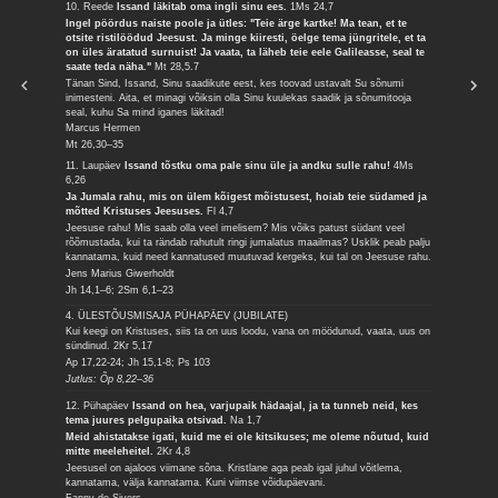
10. Reede
Issand läkitab oma ingli sinu ees.
1Ms 24,7
Ingel pöördus naiste poole ja ütles: "Teie ärge kartke! Ma tean, et te
otsite ristilöödud Jeesust. Ja minge kiiresti, öelge tema jüngritele, et ta
on üles äratatud surnuist! Ja vaata, ta läheb teie eele Galileasse, seal te
saate teda näha."
Mt 28,5.7
Tänan Sind, Issand, Sinu saadikute eest, kes toovad ustavalt Su sõnumi
inimesteni. Aita, et minagi võiksin olla Sinu kuulekas saadik ja sõnumitooja
seal, kuhu Sa mind iganes läkitad!
Marcus Hermen
Mt 26,30–35
11. Laupäev
Issand tõstku oma pale sinu üle ja andku sulle rahu!
4Ms
6,26
Ja Jumala rahu, mis on ülem kõigest mõistusest, hoiab teie südamed ja
mõtted Kristuses Jeesuses.
Fl 4,7
Jeesuse rahu! Mis saab olla veel imelisem? Mis võiks patust südant veel
rõõmustada, kui ta rändab rahutult ringi jumalatus maailmas? Usklik peab palju
kannatama, kuid need kannatused muutuvad kergeks, kui tal on Jeesuse rahu.
Jens Marius Giwerholdt
Jh 14,1–6; 2Sm 6,1–23
4. ÜLESTÕUSMISAJA PÜHAPÄEV (JUBILATE)
Kui keegi on Kristuses, siis ta on uus loodu, vana on möödunud, vaata, uus on
sündinud.
2Kr 5,17
Ap 17,22-24; Jh 15,1-8; Ps 103
Jutlus: Õp 8,22–36
12. Pühapäev
Issand on hea, varjupaik hädaajal, ja ta tunneb neid, kes
tema juures pelgupaika otsivad.
Na 1,7
Meid ahistatakse igati, kuid me ei ole kitsikuses; me oleme nõutud, kuid
mitte meeleheitel.
2Kr 4,8
Jeesusel on ajaloos viimane sõna. Kristlane aga peab igal juhul võitlema,
kannatama, välja kannatama. Kuni viimse võidupäevani.