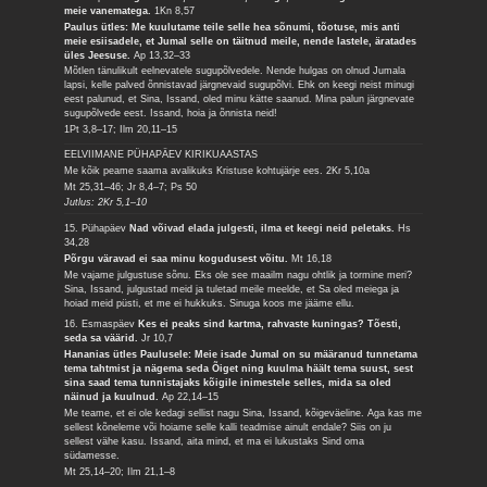
meie vanematega.
1Kn 8,57
Paulus ütles: Me kuulutame teile selle hea sõnumi, tõotuse, mis anti
meie esiisadele, et Jumal selle on täitnud meile, nende lastele, äratades
üles Jeesuse.
Ap 13,32–33
Mõtlen tänulikult eelnevatele sugupõlvedele. Nende hulgas on olnud Jumala
lapsi, kelle palved õnnistavad järgnevaid sugupõlvi. Ehk on keegi neist minugi
eest palunud, et Sina, Issand, oled minu kätte saanud. Mina palun järgnevate
sugupõlvede eest. Issand, hoia ja õnnista neid!
1Pt 3,8–17; Ilm 20,11–15
EELVIIMANE PÜHAPÄEV KIRIKUAASTAS
Me kõik peame saama avalikuks Kristuse kohtujärje ees.
2Kr 5,10a
Mt 25,31–46; Jr 8,4–7; Ps 50
Jutlus: 2Kr 5,1–10
15. Pühapäev
Nad võivad elada julgesti, ilma et keegi neid peletaks.
Hs
34,28
Põrgu väravad ei saa minu kogudusest võitu.
Mt 16,18
Me vajame julgustuse sõnu. Eks ole see maailm nagu ohtlik ja tormine meri?
Sina, Issand, julgustad meid ja tuletad meile meelde, et Sa oled meiega ja
hoiad meid püsti, et me ei hukkuks. Sinuga koos me jääme ellu.
16. Esmaspäev
Kes ei peaks sind kartma, rahvaste kuningas? Tõesti,
seda sa väärid.
Jr 10,7
Hananias ütles Paulusele: Meie isade Jumal on su määranud tunnetama
tema tahtmist ja nägema seda Õiget ning kuulma häält tema suust, sest
sina saad tema tunnistajaks kõigile inimestele selles, mida sa oled
näinud ja kuulnud.
Ap 22,14–15
Me teame, et ei ole kedagi sellist nagu Sina, Issand, kõigeväeline. Aga kas me
sellest kõneleme või hoiame selle kalli teadmise ainult endale? Siis on ju
sellest vähe kasu. Issand, aita mind, et ma ei lukustaks Sind oma
südamesse.
Mt 25,14–20; Ilm 21,1–8