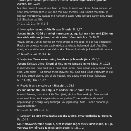
Aamen.
Rm 11,36
Ma olen Sinust kuulnud, ma tean, et Sina, Issand, oled kõik. Anna andeks, et
selle ilma virvarri sees ei ole see mul alati meeles. Siis tunnen ma hirmu ja
hakkan muretsema, kuidas ma hakkama saan. Oma lootuse panen Sinu peale,
küll Sina kannad läbi.
Jn 1,1–16; 2,1; Ilm 8,1–5
4. Kolmapäev
Issand trööstib taas Siionit.
Sk 1,17
Jeesus ütleb: Nüüd on teilgi muretsemist, aga kui ma näen teid jälle, on
teie süda rõõmus ja keegi ei võta teie rõõmu teilt ära.
Jh 16,22
Vaata, armas Jumal, häving on minu ümber ja mu sees, ma ei näe valguskiirt.
Raske on uskuda, et see saab mööda ja tulevad helgemad ajad. Aga Sina
ütled, et mu süda saab veel rõõmsaks. Aita mul uskuda ja kannatlikult oodata.
Jn (3,10)4,1–11; Ilm 8,6–13
5. Neljapäev
Tema seisab ning hoiab karja Issanda jõus.
Mi 5,3
Jeesus Kristus ütleb: Keegi ei kisu minu lambaid minu käest.
Jh 10,28
Issand Jeesus, Sina oled suur, Sina oled Jumal. Sina annad elu ja hoiad meid
elus, veel enam – Sa annad meile igavese elu. Sina oled kõige vägevam ja kui
me Sinu omad oleme, siis ei ole kedagi, kes saaks meid Sinust lahutada.
Mt 7,1–5(6); Ilm 9,1–12
6. Reede
Murra oma leiba näljasele!
Js 58,7
Jeesus ütleb: Mul oli nälg ja te andsite mulle süüa.
Mt 25,35
Issand Jeesus, ma tahan käia Sinu järel, järgida Sinu eeskuju. Sina andsid
meie eest kõik, kui kaugele olen mina jõudnud? Kas raatsin anda ainult
näpuotsaga ja sedagi kahjutundega, või jagan nagu Sina – lahke südame ja
avatud kätega?
Mt 12,32–37; Ilm 9,13–21
7. Laupäev
Sa teed oma käskjalgadeks tuuled, oma teenijaiks tuleleegid.
Ps 104,4
Suur maavärisemine sündis, sest Issanda ingel astus taevast alla, tuli ja
veeretas kivi kõrvale ja istus selle peale.
Mt 28,1–2