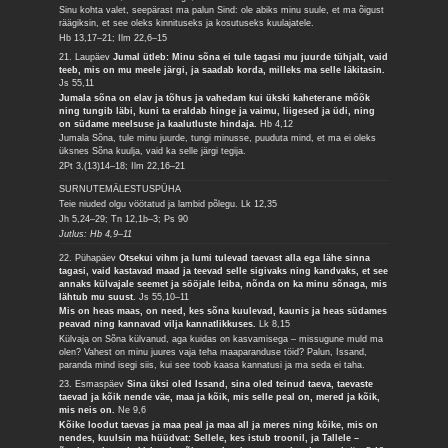
Sinu kohta valet, seepärast ma palun Sind: ole abiks minu suule, et ma õigust
räägiksin, et see oleks kinnituseks ja kosutuseks kuulajatele.
Hb 13,17–21; Ilm 22,6–15
21. Laupäev
Jumal ütleb: Minu sõna ei tule tagasi mu juurde tühjalt, vaid
teeb, mis on mu meele järgi, ja saadab korda, milleks ma selle läkitasin.
Js 55,11
Jumala sõna on elav ja tõhus ja vahedam kui ükski kaheterane mõõk
ning tungib läbi, kuni ta eraldab hinge ja vaimu, liigesed ja üdi, ning
on südame meelsuse ja kaalutluste hindaja.
Hb 4,12
Jumala Sõna, tule minu juurde, tungi minusse, puuduta mind, et ma ei oleks
üksnes Sõna kuulja, vaid ka selle järgi tegija.
2Pt 3,(13)14–18; Ilm 22,16–21
SURNUTEMÄLESTUSPÜHA
Teie niuded olgu vöötatud ja lambid põlegu.
Lk 12,35
Jh 5,24–29; Tn 12,1b–3; Ps 90
Jutlus: Hb 4,9–11
22. Pühapäev
Otsekui vihm ja lumi tulevad taevast alla ega lähe sinna
tagasi, vaid kastavad maad ja teevad selle sigivaks ning kandvaks, et see
annaks külvajale seemet ja sööjale leiba, nõnda on ka minu sõnaga, mis
lähtub mu suust.
Js 55,10–11
Mis on heas maas, on need, kes sõna kuulevad, kaunis ja heas südames
peavad ning kannavad vilja kannatlikkuses.
Lk 8,15
Külvaja on Sõna külvanud, aga kuidas on kasvamisega – missugune muld ma
olen? Vahest on minu juures vaja teha maaparanduse töid? Palun, Issand,
paranda mind isegi siis, kui see toob kaasa kannatusi ja ma seda ei taha.
23. Esmaspäev
Sina üksi oled Issand, sina oled teinud taeva, taevaste
taevad ja kõik nende väe, maa ja kõik, mis selle peal on, mered ja kõik,
mis neis on.
Ne 9,6
Kõike loodut taevas ja maa peal ja maa all ja meres ning kõike, mis on
nendes, kuulsin ma hüüdvat: Sellele, kes istub troonil, ja Tallele –