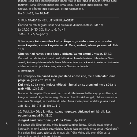
Issand, Sina oled loodusjõudude isand, tuul ja tuli, maa ja taevas teevad Sinu
tahtmist. Sina kõneled meile läbi oma loodu. Oh oleks meil silmad, mis
näevad, ja kõrvad, mis kuulevad, et me taipaksime.
Ilm 3,14–22; Ilm 10,1–11
3. PÜHAPÄEV ENNE UUT KIRIKUAASTAT
Õndsad on rahutegijad, sest neid hüütakse Jumala lasteks.
Mt 5,9
Lk 17,20–24(25–30); Ii 14,1–6; Ps 44
Jutlus: 1Ts 5,1–6(7–11)
8. Pühapäev
Aabram ütles Lotile: Ärgu olgu riidu minu ja sinu vahel,
minu karjaste ja sinu karjaste vahel. Meie, mehed, oleme ju vennad.
1Ms
13,8
Olge usinad rahusideme kaudu pidama Vaimu antud ühtsust.
Ef 4,3
Õndsad on rahutegijad, sest neid hüütakse Jumala lasteks. Me oleme Sinu
omad, kui me püüame elada heas läbisaamises oma kaasinimestega. Kui meie
südames on riid ja vihkamine, siis me Sinu omad ei ole.
8. november - .
9. Esmaspäev
Sa paned meie pahateod enese ette, meie salapatud oma
palge valguse ette.
Ps 90,8
Kui meie süda meid hukka mõistab, Jumal on suurem kui meie süda ja
teab kõik.
1Jh 3,20
Miski ei ole varjatud Sinu eest, oh Jumal. Me teeme halbu asju ja mõtleme, et
keegi ei näinud. Aga Jumal nägi. Sina ei olnud kuskil kaugel, olid siinsamas ja
see, mis Sa nägid, ei meeldinud Sulle. Anna meile palun andeks ja aita meid.
1Ms 33,1–4(5–7)8–11; Ilm 11,1–2
10. Teisipäev
Olge kindlad, saagu tugevaks südamed teil kõigil, kes
ootate Issandat!
Ps 31,25
Jüngrid said täis rõõmu ja Püha Vaimu.
Ap 13,52
Ma tahan olla Sinu ootaja, minu Issand ja minu Jumal. Ootaja peab olema
kannatlik, ei tohi väsida ega tüdida. Kuidas jaksan hoida oma ootust värskena?
Ma palun Sind appi, tule ja ela minus oh, Püha Vaim, siis olen rõõmus ja
lootusrikas ootaja, siis ma jaksan.