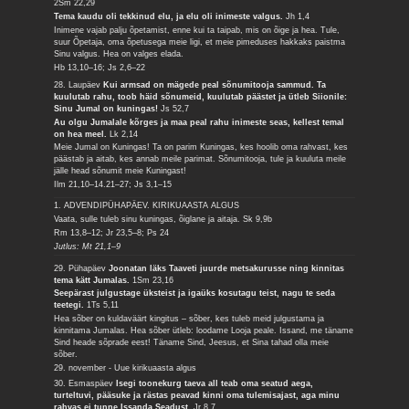
2Sm 22,29
Tema kaudu oli tekkinud elu, ja elu oli inimeste valgus.
Jh 1,4
Inimene vajab palju õpetamist, enne kui ta taipab, mis on õige ja hea. Tule,
suur Õpetaja, oma õpetusega meie ligi, et meie pimeduses hakkaks paistma
Sinu valgus. Hea on valges elada.
Hb 13,10–16; Js 2,6–22
28. Laupäev
Kui armsad on mägede peal sõnumitooja sammud. Ta
kuulutab rahu, toob häid sõnumeid, kuulutab päästet ja ütleb Siionile:
Sinu Jumal on kuningas!
Js 52,7
Au olgu Jumalale kõrges ja maa peal rahu inimeste seas, kellest temal
on hea meel.
Lk 2,14
Meie Jumal on Kuningas! Ta on parim Kuningas, kes hoolib oma rahvast, kes
päästab ja aitab, kes annab meile parimat. Sõnumitooja, tule ja kuuluta meile
jälle head sõnumit meie Kuningast!
Ilm 21,10–14.21–27; Js 3,1–15
1. ADVENDIPÜHAPÄEV. KIRIKUAASTA ALGUS
Vaata, sulle tuleb sinu kuningas, õiglane ja aitaja.
Sk 9,9b
Rm 13,8–12; Jr 23,5–8; Ps 24
Jutlus: Mt 21,1–9
29. Pühapäev
Joonatan läks Taaveti juurde metsakurusse ning kinnitas
tema kätt Jumalas.
1Sm 23,16
Seepärast julgustage üksteist ja igaüks kosutagu teist, nagu te seda
teetegi.
1Ts 5,11
Hea sõber on kuldaväärt kingitus – sõber, kes tuleb meid julgustama ja
kinnitama Jumalas. Hea sõber ütleb: loodame Looja peale. Issand, me täname
Sind heade sõprade eest! Täname Sind, Jeesus, et Sina tahad olla meie
sõber.
29. november - Uue kirikuaasta algus
30. Esmaspäev
Isegi toonekurg taeva all teab oma seatud aega,
turteltuvi, pääsuke ja rästas peavad kinni oma tulemisajast, aga minu
rahvas ei tunne Issanda Seadust.
Jr 8,7