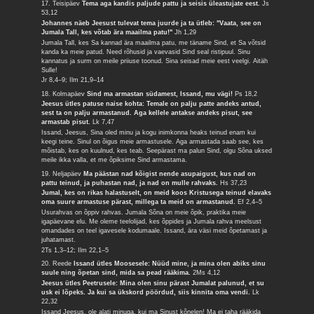
17. Teisipäev
Tema aga kandis paljude pattu ja seisis üleastujate eest.
Js
53,12
Johannes näeb Jeesust tulevat tema juurde ja ta ütleb: "Vaata, see on
Jumala Tall, kes võtab ära maailma patu!"
Jh 1,29
Jumala Tall, kes Sa kannad ära maailma patu, me täname Sind, et Sa võtsid
kanda ka meie patud. Need rõhusid ja vaevasid Sind seal ristipuul. Sinu
kannatus ja surm on meile priiuse toonud. Sina seisad meie eest veelgi. Aitäh
Sulle!
Jr 8,4–9; Ilm 21,9–14
18. Kolmapäev
Sind ma armastan südamest, Issand, mu vägi!
Ps 18,2
Jeesus ütles patuse naise kohta: Temale on palju patte andeks antud,
sest ta on palju armastanud. Aga kellele antakse andeks pisut, see
armastab pisut.
Lk 7,47
Issand, Jeesus, Sina oled minu ja kogu inimkonna heaks teinud enam kui
keegi teine. Sinul on õigus meie armastusele. Aga armastada saab see, kes
mõistab, kes on kuulnud, kes teab. Seepärast ma palun Sind, olgu Sõna uksed
meile ikka valla, et me õpiksime Sind armastama.
19. Neljapäev
Ma päästan nad kõigist nende asupaigust, kus nad on
pattu teinud, ja puhastan nad, ja nad on mulle rahvaks.
Hs 37,23
Jumal, kes on rikas halastuselt, on meid koos Kristusega teinud elavaks
oma suure armastuse pärast, millega ta meid on armastanud.
Ef 2,4–5
Usurahvas on õppiv rahvas. Jumala Sõna on meie õpik, praktika meie
igapäevane elu. Me oleme teelolijad, kes õppides ja Jumala rahva meelsust
omandades on teel igavesele kodumaale. Issand, ära väsi meid õpetamast ja
juhatamast.
2Ts 1,3–12; Ilm 22,1–5
20. Reede
Issand ütles Moosesele: Nüüd mine, ja mina olen abiks sinu
suule ning õpetan sind, mida sa pead rääkima.
2Ms 4,12
Jeesus ütles Peetrusele: Mina olen sinu pärast Jumalat palunud, et su
usk ei lõpeks. Ja kui sa ükskord pöördud, siis kinnita oma vendi.
Lk
22,32
Issand Jeesus, ole alati minuga, kui ma Sinust kõnelen! Ma ei taha rääkida