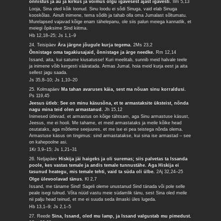
õnnistus ja au ja kirkus ja võimus olgu igavesest ajast igavesti.
Ilm 5,13
Looja, Sina oled kõik loonud. Sinu loodu ei sõdi Sinuga, vaid elab Sinuga
kooskõlas. Ainult inimene, tema sõdib ja tahab olla oma Jumalast sõltumatu.
Murelapsed vajavad kõige enam tähelepanu, ole siis palun meiega kannatlik, et
meiegi õpiksime Sind kiitma.
Hb 12,18–25; Js 1,1–9
24. Teisipäev
Ära järgne jõugule kurja tegema.
2Ms 23,2
Õnnistage oma tagakiusajaid, õnnistage ja ärge needke.
Rm 12,14
Issand, aita, kui satume kiusatusse! Kuri meelitab, sunnib meid halvale teele
ja inimene võib kergesti vääratada. Armas Jumal, hoia meid kurja eest ja aita
sellest jagu saada.
Js 35,8–10; Js 1,10–20
25. Kolmapäev
Ma tahan avaruses käia, sest ma nõuan sinu korraldusi.
Ps 119,45
Jeesus ütleb: See on minu käsusõna, et te armastaksite üksteist, nõnda
nagu mina teid olen armastanud.
Jh 15,12
Inimesed ütlevad, et armastus on kõige tähtsam, aga Sinu armastuse käsust,
Jeesus, me ei hooli. Me tahame, et meid armastataks ja meile kõike head
osutataks, aga mõtleme seejuures, et me ise ei pea teistega nõnda olema.
Armastuse käsus on tingimus: sind armastatakse, kui sina ise armastad – see
on kahepoolne asi.
1Kr 3,9–15; Js 1,21–31
26. Neljapäev
Hiskija jäi haigeks ja oli suremas; siis palvetas ta Issanda
poole, kes vastas temale ja andis temale tunnustähe. Aga Hiskija ei
tasunud heategu, mis temale tehti, vaid ta süda oli ülbe.
2Aj 32,24–25
Olge ülevoolavad tänus.
Kl 2,7
Issand, me täname Sind! Sageli oleme unustanud Sind tänada või pole selle
peale isegi tulnud. Võta nüüd vastu meie südamlik tänu, sest Sina oled meile
nii palju head teinud, et me ei suuda seda ilmaski üles lugeda.
Hb 13,1–9; Js 2,1–5
27. Reede
Sina, Issand, oled mu lamp, ja Issand valgustab mu pimedust.