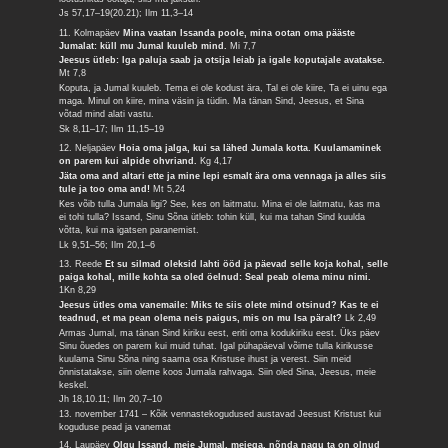
Js 57,17–19(20.21); Ilm 11,3–14
11. Kolmapäev
Mina vaatan Issanda poole, mina ootan oma pääste
Jumalat: küll mu Jumal kuuleb mind.
Mi 7,7
Jeesus ütleb: Iga paluja saab ja otsija leiab ja igale koputajale avatakse.
Mt 7,8
Koputa, ja Jumal kuuleb. Tema ei ole kodust ära, Tal ei ole kiire, Ta ei uinu ega
maga. Minul on kiire, mina väsin ja tüdin. Ma tänan Sind, Jeesus, et Sina
võtad mind alati vastu.
Sk 8,11–17; Ilm 11,15–19
12. Neljapäev
Hoia oma jalga, kui sa lähed Jumala kotta. Kuulamaminek
on parem kui alpide ohvriand.
Kg 4,17
Jäta oma and altari ette ja mine lepi esmalt ära oma vennaga ja alles siis
tule ja too oma and!
Mt 5,24
Kes võib tulla Jumala ligi? See, kes on laitmatu. Mina ei ole laitmatu, kas ma
ei tohi tulla? Issand, Sinu Sõna ütleb: tohin küll, kui ma tahan Sind kuulda
võtta, kui ma igatsen paranemist.
Lk 9,51–56; Ilm 20,1–6
13. Reede
Et su silmad oleksid lahti ööd ja päevad selle koja kohal, selle
paiga kohal, mille kohta sa oled öelnud: Seal peab olema minu nimi.
1Kn 8,29
Jeesus ütles oma vanemaile: Miks te siis olete mind otsinud? Kas te ei
teadnud, et ma pean olema neis paigus, mis on mu Isa päralt?
Lk 2,49
Armas Jumal, ma tänan Sind kiriku eest, eriti oma kodukiriku eest. Üks päev
Sinu õuedes on parem kui muid tuhat. Igal pühapäeval võime tulla kirikusse
kuulama Sinu Sõna ning saama osa Kristuse ihust ja verest. Siin meid
õnnistatakse, siin oleme koos Jumala rahvaga. Siin oled Sina, Jeesus, meie
keskel.
Jh 18,10.11; Ilm 20,7–10
13. november 1741 – Kõik vennastekogudused austavad Jeesust Kristust kui
koguduse pead ja vanemat
14. Laupäev
Olgu Issand, meie Jumal, meiega, nõnda nagu ta on olnud