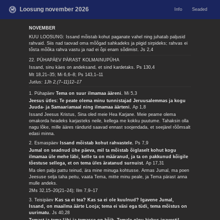
Loosung november 2026
Info
Seaded
NOVEMBER
KUU LOOSUNG: Issand mõistab kohut paganate vahel ning juhatab paljusid
rahvaid. Siis nad taovad oma mõõgad sahkadeks ja piigid sirpideks; rahvas ei
tõsta mõõka rahva vastu ja nad ei õpi enam sõdimist.
Js 2,4
22. PÜHAPÄEV PÄRAST KOLMAINUPÜHA
Issand, sinu käes on andeksand, et sind kardetaks.
Ps 130,4
Mt 18,21–35; Mi 6,6–8; Ps 143,1–11
Jutlus: 1Jh 2,(7–11)12–17
1. Pühapäev
Tema on suur ilmamaa ääreni.
Mi 5,3
Jeesus ütles: Te peate olema minu tunnistajad Jeruusalemmas ja kogu
Juuda- ja Samaariamaal ning ilmamaa äärteni.
Ap 1,8
Issand Jeesus Kristus, Sina oled meie Hea Karjane. Meie peame olema
omakorda headeks karjasteks neile, kellega me kokku puutume. Tahaksin olla
nagu lõke, mille ääres rändurid saavad ennast soojendada, et seejärel rõõmsalt
edasi minna.
2. Esmaspäev
Issand mõistab kohut rahvastele.
Ps 7,9
Jumal on seadnud ühe päeva, mil ta mõistab õiglaselt kohut kogu
ilmamaa üle mehe läbi, kelle ta on määranud, ja ta on pakkunud kõigile
tõestuse sellega, et on tema üles äratanud surnuist.
Ap 17,31
Ma olen palju pattu teinud, ära mine minuga kohtusse. Armas Jumal, ma poen
Jeesuse selja taha peitu, vaata Tema, mitte minu peale, ja Tema pärast anna
mulle andeks.
2Ms 32,15–20(21–24); Ilm 7,9–17
3. Teisipäev
Kas sa ei tea? Kas sa ei ole kuulnud? Igavene Jumal,
Issand, on maailma äärte Looja; tema ei väsi ega tüdi, tema mõistus on
uurimatu.
Js 40,28
Temast ja tema läbi ja temasse on kõik. Temale olgu kirkus igavesti!