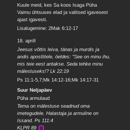
Kuule meid, kes Sa koos Isaga Püha
Vaimu ühtsuses elad ja valitsed igavesest
ajast igavesti.
Lisalugemine: 2Mak 6:12-17
18. aprill
Jeesus võttis leiva, tänas ja murdis ja
andis apostlitele, öeldes: "See on minu ihu,
mis teie eest antakse. Seda tehke minu
mälestuseks!? Lk 22:19
Ps 11:1-5,7;Mk 14:12-16;Mk 14:17-31
Suur Neljapäev
Püha armulaud
Tema on mälestuse seadnud oma
imetegudele. Halastaja ja armuline on
Issand. Ps 111:4
KLPR 89