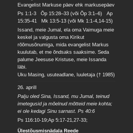
Evangelist Markuse päev ehk markusepäev
Ps 1:1-3 Õp 15:28–33 (või Õp 3:1–6) Ap
15:35-41 Mk 13:5-13 (või Mk 1:1-4,14-15)
Issand, meie Jumal, ela oma Vaimuga meie
keskel ja valgusta oma Kirikut
rõõmusõnumiga, mida evangelist Markus
kuulutab, et me õndsaks saaksime. Seda
palume Jeesuse Kristuse, meie Issanda
läbi.
Uku Masing, usuteadlane, luuletaja († 1985)
26. aprill
Palju oled Sina, Issand, mu Jumal, teinud
imetegusid ja mõelnud mõtteid meie kohta;
ei ole kedagi Sinu sarnast. Ps 40:6
Ps 116:10-19;Ap 5:17-21,27-33;
Ülestõusmisnädala Reede