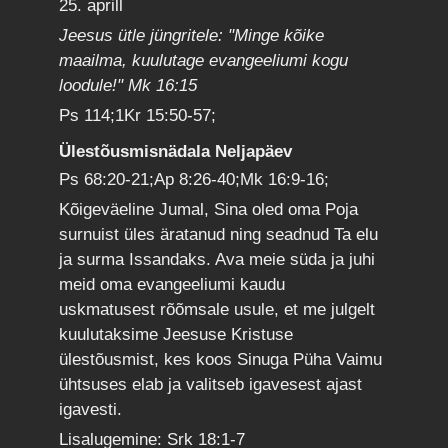
25. aprill
Jeesus ütle jüngritele: "Minge kõike
maailma, kuulutage evangeeliumi kogu
loodule!" Mk 16:15
Ps 114;1Kr 15:50-57;
Ülestõusmisnädala Neljapäev
Ps 68:20-21;Ap 8:26-40;Mk 16:9-16;
Kõigeväeline Jumal, Sina oled oma Poja
surnuist üles äratanud ning seadnud Ta elu
ja surma Issandaks. Ava meie süda ja juhi
meid oma evangeeliumi kaudu
uskmatusest rõõmsale usule, et me julgelt
kuulutaksime Jeesuse Kristuse
ülestõusmist, kes koos Sinuga Püha Vaimu
ühtsuses elab ja valitseb igavesest ajast
igavesti.
Lisalugemine: Srk 18:1-7