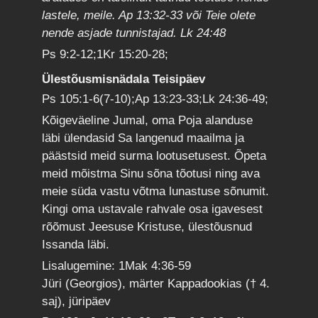
lastele, meile. Ap 13:32-33 või Teie olete
nende asjade tunnistajad. Lk 24:48
Ps 9:2-12;1Kr 15:20-28;
Ülestõusmisnädala Teisipäev
Ps 105:1-6(7-10);Ap 13:23-33;Lk 24:36-49;
Kõigeväeline Jumal, oma Poja alanduse
läbi ülendasid Sa langenud maailma ja
päästsid meid surma lootusetusest. Õpeta
meid mõistma Sinu sõna tõotusi ning ava
meie süda vastu võtma lunastuse sõnumit.
Kingi oma ustavale rahvale osa igavesest
rõõmust Jeesuse Kristuse, ülestõusnud
Issanda läbi.
Lisalugemine: 1Mak 4:36-59
Jüri (Georgios), märter Kappadookias († 4.
saj), jüripäev