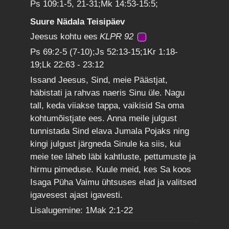
Ps 109:1-5, 21-31;Mk 14:53-15:5;
Suure Nädala Teisipäev
Jeesus kohtu ees
KLPR 92
Ps 69:2-5 (7-10);Js 52:13-15;1Kr 1:18-
19;Lk 22:63 - 23:12
Issand Jeesus, Sind, meie Päästjat,
häbistati ja rahvas naeris Sinu üle. Nagu
tall, keda viiakse tappa, vaikisid Sa oma
kohtumõistjate ees. Anna meile julgust
tunnistada Sind elava Jumala Pojaks ning
kingi julgust järgneda Sinule ka siis, kui
meie tee läheb läbi kahtluste, pettumuste ja
hirmu pimeduse. Kuule meid, kes Sa koos
Isaga Püha Vaimu ühtsuses elad ja valitsed
igavesest ajast igavesti.
Lisalugemine: 1Mak 2:1-22