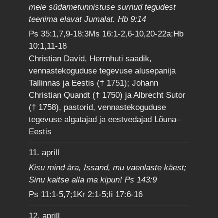
meie südametunnistuse surnud tegudest
teenima elavat Jumalat. Hb 9:14
Ps 35:1,7,9-18;3Ms 16:1-2,6-10,20-22a;Hb
10:1,11-18
Christian David, Herrnhuti saadik,
vennastekoguduse tegevuse alusepanija
Tallinnas ja Eestis († 1751); Johann
Christian Quandt († 1750) ja Albrecht Sutor
(† 1758), pastorid, vennastekoguduse
tegevuse algatajad ja eestvedajad Lõuna–
Eestis
11. aprill
Kisu mind ära, Issand, mu vaenlaste käest;
Sinu kaitse alla ma kipun! Ps 143:9
Ps 11:1-5,7;1Kr 2:1-5;Ii 17:6-16
12. aprill