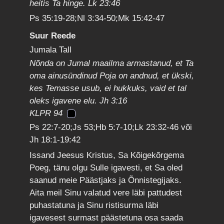
heitis Ta hinge. Lk 23:46
Ps 35:19-28;Nl 3:34-50;Mk 15:42-47
Suur Reede
Jumala Tall
Nõnda on Jumal maailma armastanud, et Ta
oma ainusündinud Poja on andnud, et ükski,
kes Temasse usub, ei hukkuks, vaid et tal
oleks igavene elu. Jh 3:16
KLPR 94
Ps 22:7-20;Js 53;Hb 5:7-10;Lk 23:32-46 või
Jh 18:1-19:42
Issand Jeesus Kristus, Sa Kõigekõrgema
Poeg, tänu olgu Sulle igavesti, et Sa oled
saanud meie Päästjaks ja Õnnistegijaks.
Aita meil Sinu valatud vere läbi pattudest
puhastatuna ja Sinu ristisurma läbi
igavesest surmast päästetuna osa saada