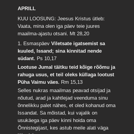
APRILL
KUU LOOSUNG: Jeesus Kristus ütleb:
Vaata, mina olen iga päev teie juures
maailma-ajastu otsani.
Mt 28,20
1. Esmaspäev
Viletsate igatsemist sa
kuuled, Issand; sina kinnitad nende
südant.
Ps 10,17
Lootuse Jumal täitku teid kõige rõõmu ja
rahuga usus, et teil oleks küllaga lootust
Püha Vaimu väes.
Rm 15,13
Selles nukras maailmas peavad otsijad ja
nõutud, arad ja kahtlejad veenduma sinu
õnnelikku palet nähes, et oled kohanud oma
Issandat. Sa mõistad, kui vajalik on
usukäega iga päev kinni hoida oma
Õnnistegijast, kes astub meile alati väga