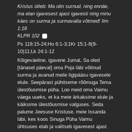
Kristus ütleb: Ma olin surnud, ning ennäe,
ma elan igavesest ajast igavesti ning minu
käes on surma ja surmavalla võtmed! Ilm
1:18
KLPR 102
Ps 118:15-24;Ho 6:1-3;1Kr 15:1-8(9-
10)11;Lk 24:1-12
Kõigeväeline, igavene Jumal, Sa oled
[tänasel päeval] oma Poja läbi võitnud
surma ja avanud meile ligipääsu igavesele
elule. Seepärast pühitseme rõõmuga Tema
ülestõusmise püha. Loo meid oma Vaimu
väega uueks, et ka meie ärkaksime elule ja
käiksime ülestõusmise valguses. Seda
palume Jeesuse Kristuse, meie Issanda
läbi, kes koos Sinuga Püha Vaimu
ühtsuses elab ja valitseb igavesest ajast