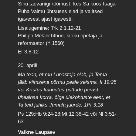
Sinu taevariigi rõõmust, kes Sa koos Isaga
Püha Vaimu ühtsuses elad ja valitsed
igavesest ajast igavesti.
Lisalugemine: Trk 2:1,12-21
Philipp Melanchthon, kiriku õpetaja ja
reformaator († 1560)
Ef 3:8-12
20. aprill
Ma tean, et mu Lunastaja elab, ja Tema
jääb viimsena põrmu peale seisma. Ii 19:25
või Kristus kannatas pattude pärast
üheainsa korra, õige ülekohtuste eest, et
Ta teid juhiks Jumala juurde. 1Pt 3:18
Ps 129;Hb 9:24-28;Mt 12:38-42 või Nl 3:51-
63
Vaikne Laupäev