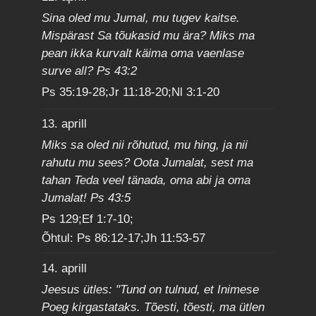
Sina oled mu Jumal, mu tugev kaitse.
Mispärast Sa tõukasid mu ära? Miks ma
pean ikka kurvalt käima oma vaenlase
surve all? Ps 43:2
Ps 35:19-28;Jr 11:18-20;Nl 3:1-20
13. aprill
Miks sa oled nii rõhutud, mu hing, ja nii
rahutu mu sees? Oota Jumalat, sest ma
tahan Teda veel tänada, oma abi ja oma
Jumalat! Ps 43:5
Ps 129;Ef 1:7-10;
Õhtul: Ps 86:12-17;Jh 11:53-57
14. aprill
Jeesus ütles: "Tund on tulnud, et Inimese
Poeg kirgastataks. Tõesti, tõesti, ma ütlen