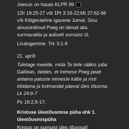
Jeesus on hauas
KLPR 99
12Ii 19:25-27 või 1Pt 3:18-22;Mt 27:62-66
või Kõigeväeline igavene Jumal, Sinu
ainusündinud Poeg on läinud alla
surmavalda ja auliselt surnuist ül;
Lisalugemine: Trk 3:1-8
21. aprill
Tuletage meelde, mida Ta teile rääkis juba
Galileas, öeldes, et Inimese Poeg peab
antama patuste inimeste kätte ja risti
löödama ja kolmandal päeval üles tõusma.
Lk 24:6-7
Ps 18:2,8-17;
Kristuse ülestõusmise püha ehk 1.
ülestõusmispüha
Kristus on surnuist üles tõusnud!