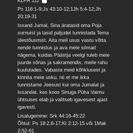
KLPR 111
Ps 116:1-9;Js 43:10-12;1Jh 5:4-12;Jh
20:19-31
Issand Jumal, Sina äratasid oma Poja
surnuist ja lasid paljudel tunnistada Tema
ülestõusmist. Aita meil usus vastu võtta
nende tunnistus ja ava meie silmad
nägema, kuidas Päästja veelgi tuleb meie
juurde sõnas ja sakramendis, meile rahu
kuulutades. Vabasta meid kõhklusest ja
kinnita meie usku, nii et me ikka
tunnistame Jeesust kui oma Jumalat ja
Issandat, kes koos Sinuga Püha Vaimu
ühtsuses elab ja valitseb igavesest ajast
igavesti.
Lisalugemine: Srk 44:16-45:22
Õhtul: Ps 18:2,8-17;Kl 2:12-15 või 1Mak
2:52-61