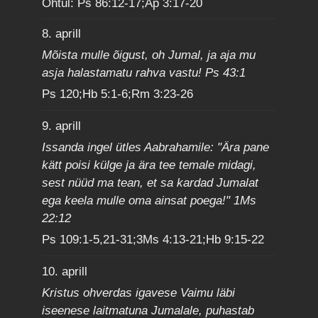
Õhtul: Ps 86:12-17;Ap 3:17-20
8. aprill
Mõista mulle õigust, oh Jumal, ja aja mu
asja halastamatu rahva vastu! Ps 43:1
Ps 120;Hb 5:1-6;Rm 3:23-26
9. aprill
Issanda ingel ütles Aabrahamile: "Ära pane
kätt poisi külge ja ära tee temale midagi,
sest nüüd ma tean, et sa kardad Jumalat
ega keela mulle oma ainsat poega!" 1Ms
22:12
Ps 109:1-5,21-31;3Ms 4:13-21;Hb 9:15-22
10. aprill
Kristus ohverdas igavese Vaimu läbi
iseenese laitmatuna Jumalale, puhastab