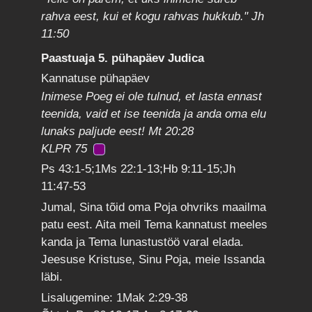
rahva eest, kui et kogu rahvas hukkub." Jh
11:50
Paastuaja 5. pühapäev Judica
Kannatuse pühapäev
Inimese Poeg ei ole tulnud, et lasta ennast
teenida, vaid et ise teenida ja anda oma elu
lunaks paljude eest! Mt 20:28
KLPR 75
Ps 43:1-5;1Ms 22:1-13;Hb 9:11-15;Jh
11:47-53
Jumal, Sina tõid oma Poja ohvriks maailma
patu eest. Aita meil Tema kannatust meeles
kanda ja Tema lunastustöö varal elada.
Jeesuse Kristuse, Sinu Poja, meie Issanda
läbi.
Lisalugemine: 1Mak 2:29-38