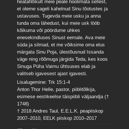
heatahtlikult meie peale hoolimata sellest,
et oleme sageli kahelnud Sinu tõotustes ja
ustavuses. Tugevda meie usku ja anna
tunda oma lähedust, kui meie usk lööb
kõikuma või pöördume uhkes
enesekindluses Sinust eemale. Ava meie
süda ja silmad, et me võiksime oma elus
märgata Sinu Poja, ülestõusnud Issanda
väge ning rõõmuga järgida Teda, kes koos
Sinuga Püha Vaimu ühtsuses elab ja
valitseb igavesest ajast igavesti.
Lisalugemine: Trk 15:1-4
Anton Thor Helle, pastor, piiblitõlkija,
esimese eestikeelse täispiibli väljaandja (†
1748)
† 2018 Andres Taul, E.E.L.K. peapiiskop
2007–2010, EELK piiskop 2010–2017