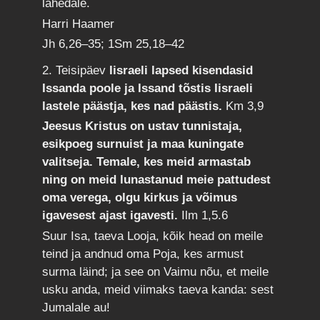
lähedale.
Harri Haamer
Jh 6,26–35; 1Sm 25,18–42
2. Teisipäev
Iisraeli lapsed kisendasid
Issanda poole ja Issand tõstis Iisraeli
lastele päästja, kes nad päästis.
Km 3,9
Jeesus Kristus on ustav tunnistaja,
esikpoeg surnuist ja maa kuningate
valitseja. Temale, kes meid armastab
ning on meid lunastanud meie pattudest
oma verega, olgu kirkus ja võimus
igavesest ajast igavesti.
Ilm 1,5.6
Suur Isa, taeva Looja, kõik head on meile
teind ja andnud oma Poja, kes armust
surma läind; ja see on Vaimu nõu, et meile
usku anda, meid viimaks taeva kanda: sest
Jumalale au!