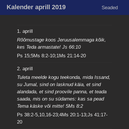
Kalender aprill 2019
Seaded
1. aprill
Rõõmustage koos Jeruusalemmaga kõik,
kes Teda armastate! Js 66:10
Ps 15;5Ms 8:2-10;1Ms 21:14-20
2. aprill
Tuleta meelde kogu teekonda, mida Issand,
su Jumal, sind on lasknud käia, et sind
alandada, et sind proovile panna, et teada
saada, mis on su südames: kas sa pead
Tema käske või mitte! 5Ms 8:2
Ps 38:2-5,10,16-23;4Ms 20:1-13;Js 41:17-
20