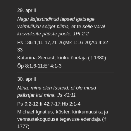
29. aprill
Nagu äsjasündinud lapsed igatsege
vaimulikku selget piima, et te selle varal
kasvaksite pääste poole. 1Pt 2:2
Ps 136:1,11-17,21-26;Mk 1:16-20;Ap 4:32-
33
Katariina Sienast, kiriku õpetaja († 1380)
Õp 8:1,6-11;Ef 4:1-3
30. aprill
Mina, mina olen Issand, ei ole muud
päästjat kui mina. Js 43:11
Ps 9:2-12;Ii 42:7-17;Hb 2:1-4
Michael Ignatius, köster, kirikumuusika ja
vennastekoguduse tegevuse edendaja (†
1777)