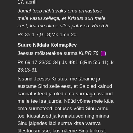
17. aprill
Jumal teeb nähtavaks oma armastuse
meie vastu sellega, et Kristus suri meie
eest, kui me olime alles patused. Rm 5:8
Ps 35:1,7,9-18;Mk 15:6-20;
Suure Nädala Kolmapäev
Jeesus mõistetakse surma
KLPR 78
Ps 69:17-23(30-34);Js 49:1-6;Rm 5:6-11;Lk
23:13-31
Issand Jeesus Kristus, me täname ja
austame Sind selle eest, et Sa oled käinud
kannatusteed ja oled oma surmaga avanud
meile tee Isa juurde. Nüüd võime meie käia
oma surmateed lootuses võita Sinu armu
toel kiusatused ja kannatused ning minna
Sinu jälgedes läbi surma kitsa värava
ülestõusmisse, kus näeme Sinu kirkust.