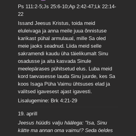
Ps 111:2-5;Js 25:6-10;Ap 2:42-47;Lk 22:14-
22
Issand Jeesus Kristus, toida meid
eluleivaga ja anna meile juua õnnistuse
karikast pühal armulaual, mille Sa oled
meie jaoks seadnud. Liida meid selle
sakramendi kaudu üha täielikumalt Sinu
osadusse ja aita kasvada Sinule
meelepärases pühitsetud elus. Luba meid
kord taevasesse lauda Sinu juurde, kes Sa
koos Isaga Püha Vaimu ühtsuses elad ja
valitsed igavesest ajast igavesti.
Lisalugemine: Brk 4:21-29
19. aprill
Jeesus hüüdis valju häälega: "Isa, Sinu
kätte ma annan oma vaimu!? Seda öeldes