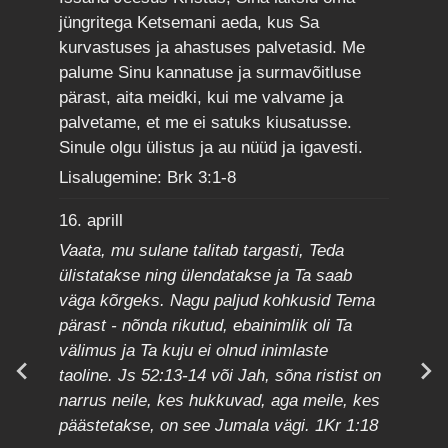
jüngritega Ketsemani aeda, kus Sa
kurvastuses ja ahastuses palvetasid. Me
palume Sinu kannatuse ja surmavõitluse
pärast, aita meidki, kui me valvame ja
palvetame, et me ei satuks kiusatusse.
Sinule olgu ülistus ja au nüüd ja igavesti.
Lisalugemine: Brk 3:1-8
16. aprill
Vaata, mu sulane talitab targasti, Teda
ülistatakse ning ülendatakse ja Ta saab
väga kõrgeks. Nagu paljud kohkusid Tema
pärast - nõnda rikutud, ebainimlik oli Ta
välimus ja Ta kuju ei olnud inimlaste
taoline. Js 52:13-14 või Jah, sõna ristist on
narrus neile, kes hukkuvad, aga meile, kes
päästetakse, on see Jumala vägi. 1Kr 1:18