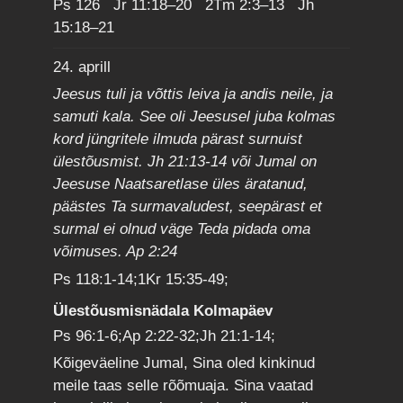
Ps 126 Jr 11:18–20 2Tm 2:3–13 Jh
15:18–21
24. aprill
Jeesus tuli ja võttis leiva ja andis neile, ja
samuti kala. See oli Jeesusel juba kolmas
kord jüngritele ilmuda pärast surnuist
ülestõusmist. Jh 21:13-14 või Jumal on
Jeesuse Naatsaretlase üles äratanud,
päästes Ta surmavaludest, seepärast et
surmal ei olnud väge Teda pidada oma
võimuses. Ap 2:24
Ps 118:1-14;1Kr 15:35-49;
Ülestõusmisnädala Kolmapäev
Ps 96:1-6;Ap 2:22-32;Jh 21:1-14;
Kõigeväeline Jumal, Sina oled kinkinud
meile taas selle rõõmuaja. Sina vaatad