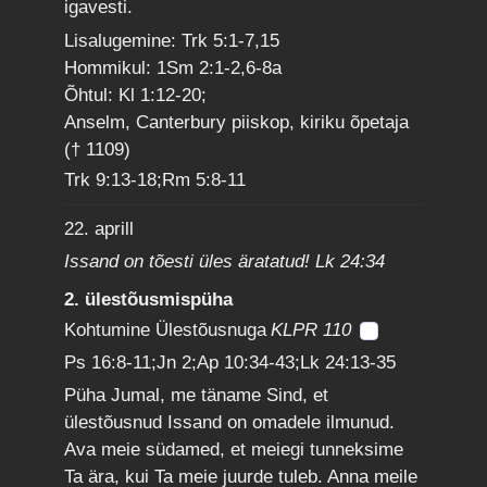
igavesti.
Lisalugemine: Trk 5:1-7,15
Hommikul: 1Sm 2:1-2,6-8a
Õhtul: Kl 1:12-20;
Anselm, Canterbury piiskop, kiriku õpetaja
(† 1109)
Trk 9:13-18;Rm 5:8-11
22. aprill
Issand on tõesti üles äratatud! Lk 24:34
2. ülestõusmispüha
Kohtumine Ülestõusnuga
KLPR 110
Ps 16:8-11;Jn 2;Ap 10:34-43;Lk 24:13-35
Püha Jumal, me täname Sind, et
ülestõusnud Issand on omadele ilmunud.
Ava meie südamed, et meiegi tunneksime
Ta ära, kui Ta meie juurde tuleb. Anna meile