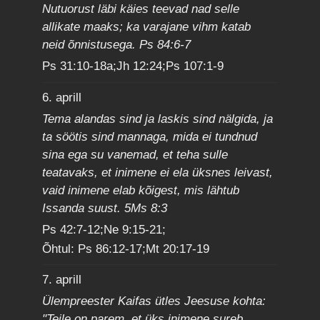
Nutuorust läbi käies teevad nad selle
allikate maaks; ka varajane vihm katab
neid õnnistusega. Ps 84:6-7
Ps 31:10-18a;Jh 12:24;Ps 107:1-9
6. aprill
Tema alandas sind ja laskis sind nälgida, ja
ta söötis sind mannaga, mida ei tundnud
sina ega su vanemad, et teha sulle
teatavaks, et inimene ei ela üksnes leivast,
vaid inimene elab kõigest, mis lähtub
Issanda suust. 5Ms 8:3
Ps 42:7-12;Ne 9:15-21;
Õhtul: Ps 86:12-17;Mt 20:17-19
7. aprill
Ülempreester Kaifas ütles Jeesuse kohta:
"Teile on parem, et üks inimene sureb