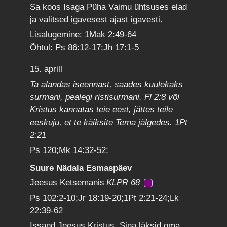
Sa koos Isaga Püha Vaimu ühtsuses elad
ja valitsed igavesest ajast igavesti.
Lisalugemine: 1Mak 2:49-64
Õhtul: Ps 86:12-17;Jh 17:1-5
15. aprill
Ta alandas iseennast, saades kuulekaks
surmani, pealegi ristisurmani. Fl 2:8 või
Kristus kannatas teie eest, jättes teile
eeskuju, et te käiksite Tema jälgedes. 1Pt
2:21
Ps 120;Mk 14:32-52;
Suure Nädala Esmaspäev
Jeesus Ketsemanis
KLPR 68
Ps 102:2-10;Jr 18:19-20;1Pt 2:21-24;Lk
22:39-62
Issand Jeesus Kristus, Sina läksid oma