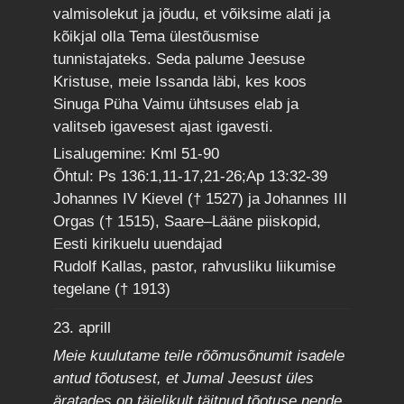
valmisolekut ja jõudu, et võiksime alati ja
kõikjal olla Tema ülestõusmise
tunnistajateks. Seda palume Jeesuse
Kristuse, meie Issanda läbi, kes koos
Sinuga Püha Vaimu ühtsuses elab ja
valitseb igavesest ajast igavesti.
Lisalugemine: Kml 51-90
Õhtul: Ps 136:1,11-17,21-26;Ap 13:32-39
Johannes IV Kievel († 1527) ja Johannes III
Orgas († 1515), Saare–Lääne piiskopid,
Eesti kirikuelu uuendajad
Rudolf Kallas, pastor, rahvusliku liikumise
tegelane († 1913)
23. aprill
Meie kuulutame teile rõõmusõnumit isadele
antud tõotusest, et Jumal Jeesust üles
äratades on täielikult täitnud tõotuse nende