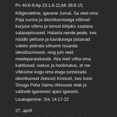
Ps 40:6-9;Ap 23:1,6-11;Mt 28:8-15;
Kõigeväeline, igavene Jumal, Sa oled oma
Poja surma ja ülestõusmisega võitnud
kurjuse võimu ja teinud tühjaks saatana
salasepitsused. Halasta nende peale, kes
nüüdki pettuse ja kavalusega püüavad
valeks pöörata sõnumit Issanda
ülestõusmisest, ning juhi neid
meeleparandusele. Aita meil võita oma
kahtlused, isekus ja hoolimatus, et me
võiksime kogu oma eluga tunnistada
ülestõusnud Jeesust Kristust, kes koos
Sinuga Püha Vaimu ühtsuses elab ja
valitseb igavesest ajast igavesti.
Lisalugemine: Srk 14:17-22
27. aprill