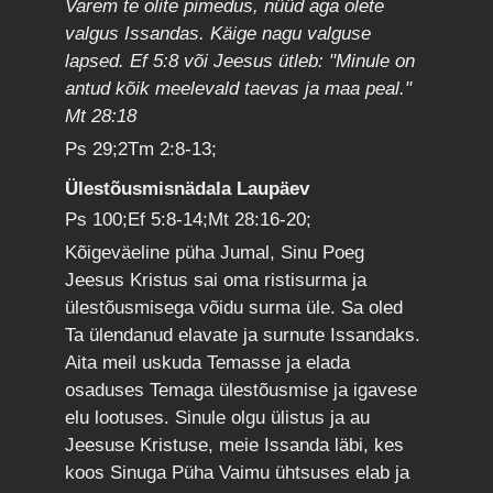
Varem te olite pimedus, nüüd aga olete
valgus Issandas. Käige nagu valguse
lapsed. Ef 5:8 või Jeesus ütleb: "Minule on
antud kõik meelevald taevas ja maa peal."
Mt 28:18
Ps 29;2Tm 2:8-13;
Ülestõusmisnädala Laupäev
Ps 100;Ef 5:8-14;Mt 28:16-20;
Kõigeväeline püha Jumal, Sinu Poeg
Jeesus Kristus sai oma ristisurma ja
ülestõusmisega võidu surma üle. Sa oled
Ta ülendanud elavate ja surnute Issandaks.
Aita meil uskuda Temasse ja elada
osaduses Temaga ülestõusmise ja igavese
elu lootuses. Sinule olgu ülistus ja au
Jeesuse Kristuse, meie Issanda läbi, kes
koos Sinuga Püha Vaimu ühtsuses elab ja