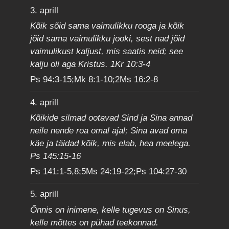
3. aprill
Kõik sõid sama vaimulikku rooga ja kõik
jõid sama vaimulikku jooki, sest nad jõid
vaimulikust kaljust, mis saatis neid; see
kalju oli aga Kristus. 1Kr 10:3-4
Ps 94:3-15;Mk 8:1-10;2Ms 16:2-8
4. aprill
Kõikide silmad ootavad Sind ja Sina annad
neile nende roa omal ajal; Sina avad oma
käe ja täidad kõik, mis elab, hea meelega.
Ps 145:15-16
Ps 141:1-5,8;5Ms 24:19-22;Ps 104:27-30
5. aprill
Õnnis on inimene, kelle tugevus on Sinus,
kelle mõttes on pühad teekonnad.