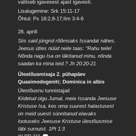
valitseb igavesest ajast igavesti.
Lisalugemine: Srk 15:11-17
Õhtul: Ps 18:2,8-17;Ilm 3:4-6
28. aprill
Siis said jüngrid rõõmsaks Issandat nähes.
Jeesus ütles nüüd neile taas: "Rahu teile!
Nõnda nagu Isa on läkitanud minu, nõnda
saadan ka mina teid.? Jh 20:20-21
Ülestõusmisaja 2. pühapäev
Quasimodogeniti; Dominica in albis
Ülestõusnu tunnistajad
Kiidetud olgu Jumal, meie Issanda Jeesuse
Kristuse Isa, kes oma suurest halastusest
on meid uuesti sünnitanud elavaks
lootuseks Jeesuse Kristuse ülestõusmise
läbi surnuist. 1Pt 1:3