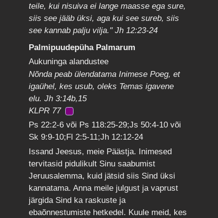
teile, kui nisuiva ei lange maasse ega sure,
siis see jääb üksi, aga kui see sureb, siis
see kannab palju vilja." Jh 12:23-24
Palmipuudepüha Palmarum
Aukuninga alandustee
Nõnda peab ülendatama Inimese Poeg, et
igaühel, kes usub, oleks Temas igavene
elu. Jh 3:14b,15
KLPR 77
Ps 22:2-6 või Ps 118:25-29;Js 50:4-10 või
Sk 9:9-10;Fl 2:5-11;Jh 12:12-24
Issand Jeesus, meie Päästja. Inimesed
tervitasid pidulikult Sinu saabumist
Jeruusalemma, kuid jätsid siis Sind üksi
kannatama. Anna meile julgust ja vaprust
järgida Sind ka raskuste ja
ebaõnnestumiste hetkedel. Kuule meid, kes