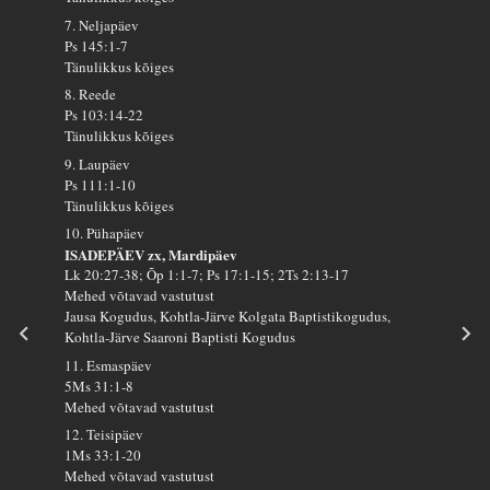
7. Neljapäev
Ps 145:1-7
Tänulikkus kõiges
8. Reede
Ps 103:14-22
Tänulikkus kõiges
9. Laupäev
Ps 111:1-10
Tänulikkus kõiges
10. Pühapäev
ISADEPÄEV zx, Mardipäev
Lk 20:27-38; Õp 1:1-7; Ps 17:1-15; 2Ts 2:13-17
Mehed võtavad vastutust
Jausa Kogudus, Kohtla-Järve Kolgata Baptistikogudus,
Kohtla-Järve Saaroni Baptisti Kogudus
11. Esmaspäev
5Ms 31:1-8
Mehed võtavad vastutust
12. Teisipäev
1Ms 33:1-20
Mehed võtavad vastutust