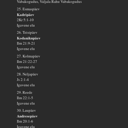
Vabakogudus, Valjala Rahu Vabakogudus
25. Esmaspäev
Kadripäev
2Kr 5:1-10
Igavene elu
26. Teisipäev
Kodanikupäev
Ilm 21:9-21
Igavene elu
27. Kolmapäev
Ilm 21:22-27
Igavene elu
28. Neljapäev
Js 2:1-4
Igavene elu
29. Reede
Ilm 22:1-5
Igavene elu
30. Laupäev
Andresepäev
Ilm 20:1-6
Igavene elu