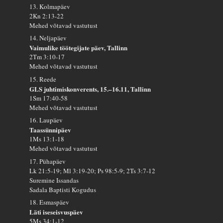
13. Kolmapäev
2Kn 2:13-22
Mehed võtavad vastutust
14. Neljapäev
Vaimulike töötegijate päev, Tallinn
2Tm 3:10-17
Mehed võtavad vastutust
15. Reede
GLS juhtimiskonverents, 15.–16.11, Tallinn
1Sm 17:40-58
Mehed võtavad vastutust
16. Laupäev
Taassünnipäev
1Ms 13:1-18
Mehed võtavad vastutust
17. Pühapäev
Lk 21:5-19; Ml 3:19-20; Ps 98:5-9; 2Ts 3:7-12
Suremine Issandas
Sadala Baptisti Kogudus
18. Esmaspäev
Läti iseseisvuspäev
5Ms 34:1-12