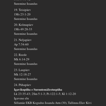
Suremine Issandas
19. Teisipäev
1Ms 23:1-20
Suremine Issandas
20. Kolmapäev
1Ms 49:28-33
Suremine Issandas
21. Neljapäev
Ap 7:54-60
Suremine Issandas
22. Reede
Mk 6:14-29
Suremine Issandas
23. Laupäev
Mk 12:18-27
Suremine Issandas
24. Pühapäev
Igavikupüha e Surnutemälestuspüha
Lk 23:35-43; 2Sm 5:1-3; Ps 122:1-5; Kl 1:12-20
Igavene elu
Sillamäe EKB Kogudus Issanda Arm (30), Tallinna Elav Kivi