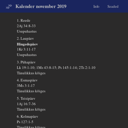
Kalender november 2019
Info
Seaded
1. Reede
2Aj 34:8-33
Usupuhastus
2. Laupäev
Hingedepäev
1Kr 3:11-17
Usupuhastus
3. Pühapäev
Lk 19:1-10; 1Ms 43:8-15; Ps 145:1-14; 2Ts 2:1-10
Tänulikkus kõiges
4. Esmaspäev
3Ms 3:1-17
Tänulikkus kõiges
5. Teisipäev
1Aj 16:7-36
Tänulikkus kõiges
6. Kolmapäev
Ps 127:1-5
Tänulikkus kõiges